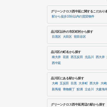
グリーンクロス西中延に関するこだわり
駅から徒歩10分以内の賃貸物件
品川区以外の市区町村から探す
目黒区
大田区
世田谷区
品川区の町名から探す
南大井
荏原
西五反田
北品川
西大井
西中延
品川区にある駅から探す
大崎
五反田
目黒
大井町
西大井
大崎
新馬場
青物横丁
鮫洲
立会川
大森海
グリーンクロス西中延周辺の駅から探す