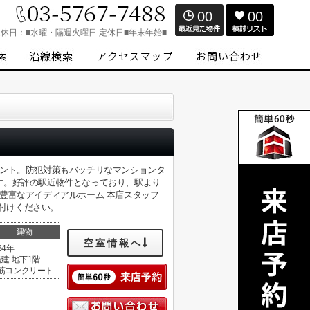
00
00
定休日：
■水曜・隔週火曜日 定休日■年末年始■
イント。防犯対策もバッチリなマンションタ
す。好評の駅近物件となっており、駅より
豊富なアイディアルホーム 本店スタッフ
お申し付けください。
建物
空室情報へ
34年
階建 地下1階
筋コンクリート