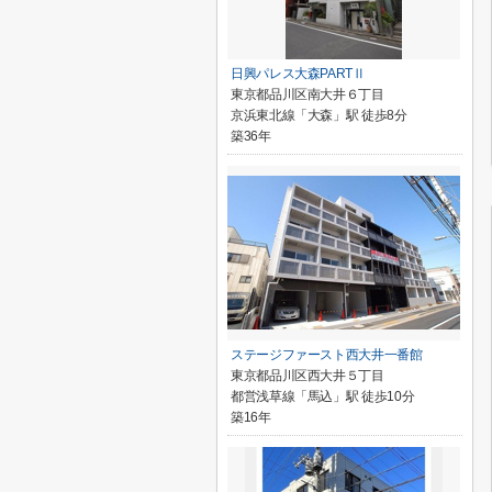
日興パレス大森PARTⅡ
東京都品川区南大井６丁目
京浜東北線「大森」駅 徒歩8分
築36年
ステージファースト西大井一番館
東京都品川区西大井５丁目
都営浅草線「馬込」駅 徒歩10分
築16年