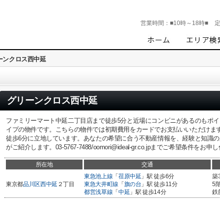
営業時間：
■10時～18時■
ーンクロス西中延
グリーンクロス西中延
ファミリーマート中延二丁目店まで徒歩5分と近場にコンビニがあるのもポ
イプの物件です。こちらの物件では初期費用をカードでお支払いいただけま
徒歩6分に立地しています。あなたの希望に合う不動産情報を、経験と知識の
がご紹介します。03-5767-7488/oomori@ideal-gr.co.jpまでご希望条件を
所在地
交通
東急池上線
「
荏原中延
」駅 徒歩6分
築
東京都
品川区
西中延
２丁目
東急大井町線
「
旗の台
」駅 徒歩11分
5
都営浅草線
「
中延
」駅 徒歩14分
鉄