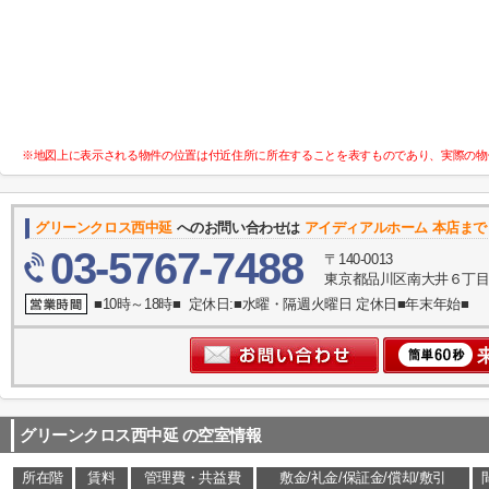
※地図上に表示される物件の位置は付近住所に所在することを表すものであり、実際の物
グリーンクロス西中延
へのお問い合わせは
アイディアルホーム 本店まで
03-5767-7488
〒140-0013
東京都品川区南大井６丁目
■10時～18時■ 定休日:■水曜・隔週火曜日 定休日■年末年始■
グリーンクロス西中延
の空室情報
所在階
賃料
管理費・共益費
敷金/礼金/保証金/償却/敷引