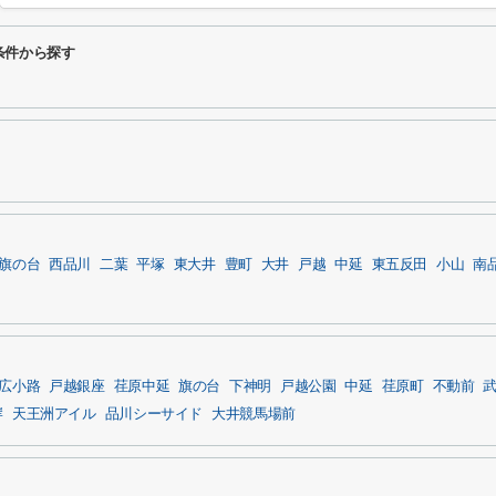
条件から探す
旗の台
西品川
二葉
平塚
東大井
豊町
大井
戸越
中延
東五反田
小山
南
広小路
戸越銀座
荏原中延
旗の台
下神明
戸越公園
中延
荏原町
不動前
岸
天王洲アイル
品川シーサイド
大井競馬場前