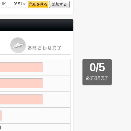
1K
26.51㎡
詳細を見る
追加する
0
/
5
必須項目完了
】