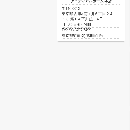
アイディアルホーム 本店
〒140-0013
東京都品川区南大井６丁目２４－
１３ 第１４下川ビル４F
TEL/03-5767-7488
FAX/03-5767-7499
東京都知事 (3) 第98548号