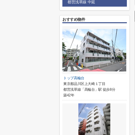
都営浅草線 中延
おすすめ物件
トップ高輪台
東京都品川区上大崎１丁目
都営浅草線「高輪台」駅 徒歩8分
築42年