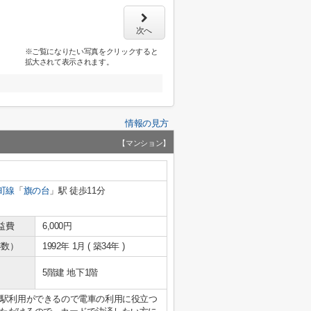
次へ
※ご覧になりたい写真をクリックすると
拡大されて表示されます。
情報の見方
【マンション】
町線
「
旗の台
」駅 徒歩11分
益費
6,000円
年数）
1992年 1月 ( 築34年 )
5階建 地下1階
2駅利用ができるので電車の利用に役立つ