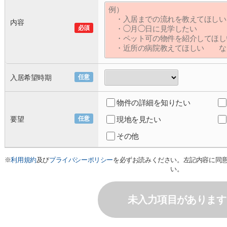
内容
必須
入居希望時期
任意
物件の詳細を知りたい
要望
任意
現地を見たい
その他
※
利用規約
及び
プライバシーポリシー
を必ずお読みください。左記内容に同
い。
未入力項目があります