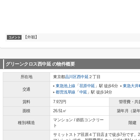
【外観】
コメント
グリーンクロス西中延
の物件概要
所在地
東京都
品川区
西中延
２丁目
東急池上線
「
荏原中延
」駅 徒歩6分
東急大井
交通
都営浅草線
「
中延
」駅 徒歩14分
賃料
7.9万円
管理費・共
面積
26.51㎡
築年月（築
マンション / 鉄筋コンクリー
種別/構造
階建
ト
サミットストア荏原４丁目店まで徒歩7分です。