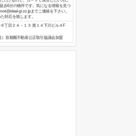
ただけるので、カードで決済したい方に
徒歩6分の物件です。気になる情報を見つ
ri@ideal-gr.co.jpまでご連絡を下さい。
めた対応を致します。
６丁目２４－１３ 第１４下川ビル４F
公社）首都圏不動産公正取引協議会加盟