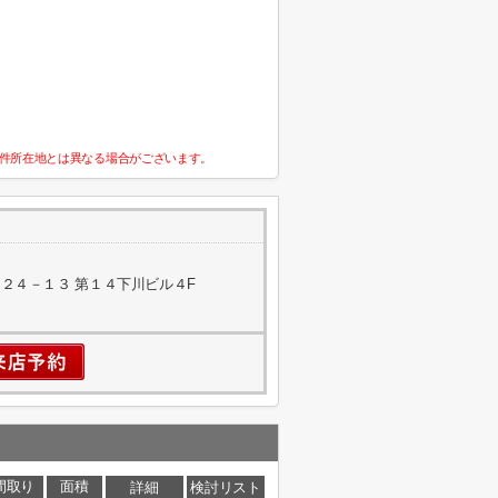
件所在地とは異なる場合がございます。
２４－１３ 第１４下川ビル４F
間取り
面積
詳細
検討リスト