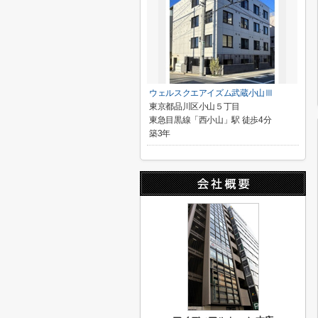
ウェルスクエアイズム武蔵小山Ⅲ
東京都品川区小山５丁目
東急目黒線「西小山」駅 徒歩4分
築3年