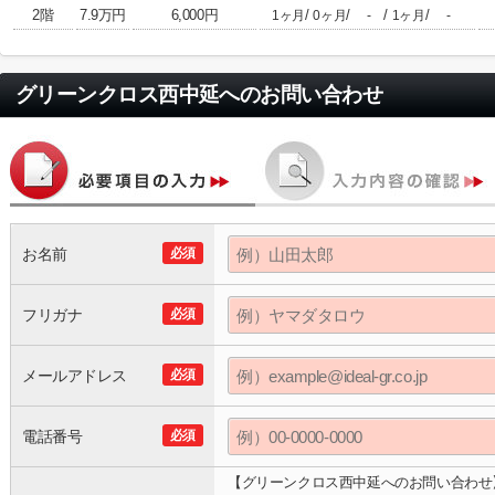
2階
7.9万円
6,000円
/
/
/
/
1ヶ月
0ヶ月
-
1ヶ月
-
グリーンクロス西中延
へのお問い合わせ
お名前
必須
フリガナ
必須
メールアドレス
必須
電話番号
必須
【グリーンクロス西中延へのお問い合わせ