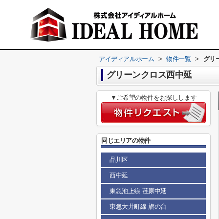
アイディアルホーム
>
物件一覧
>
グリ
グリーンクロス西中延
▼ご希望の物件をお探しします
同じエリアの物件
品川区
西中延
東急池上線 荏原中延
東急大井町線 旗の台