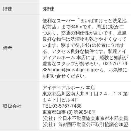
階建
3階建
便利なスーパー「まいばすけっと洗足池
駅前店」まで346mです。周辺に駅が二
つあり、交通の利便性が高いです。通風
良好な物件は洗濯物も乾きやすくなって
います。駅まで徒歩4分の位置に立地す
備考
る、アクセス良好な物件です。私達アイ
ディアルホーム 本店には、経験と知識が
豊富なスタッフが勢ぞろい。03-5767-74
88/oomori@ideal-gr.co.jpから、お気軽に
お問い合せください。
アイディアルホーム 本店
東京都品川区南大井６丁目２４－１３ 第
１４下川ビル４F
取扱会社
TEL:03-5767-7488
東京都知事 (3) 第98548号
(公社）全日本不動産協会東京都本部会員
(公社）首都圏不動産公正取引協議会加盟