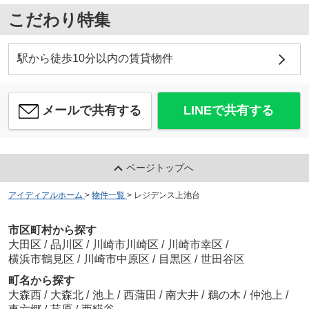
こだわり特集
駅から徒歩10分以内の賃貸物件
メールで共有する
LINEで共有する
ページトップへ
アイディアルホーム
>
物件一覧
>
レジデンス上池台
市区町村から探す
大田区
/
品川区
/
川崎市川崎区
/
川崎市幸区
/
横浜市鶴見区
/
川崎市中原区
/
目黒区
/
世田谷区
町名から探す
大森西
/
大森北
/
池上
/
西蒲田
/
南大井
/
鵜の木
/
仲池上
/