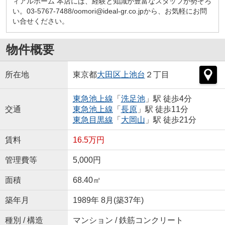
ィアルホーム 本店には、経験と知識が豊富なスタッフが勢ぞろ
い。03-5767-7488/oomori@ideal-gr.co.jpから、お気軽にお問
い合せください。
物件概要
所在地
東京都
大田区
上池台
２丁目
東急池上線
「
洗足池
」駅 徒歩4分
交通
東急池上線
「
長原
」駅 徒歩11分
東急目黒線
「
大岡山
」駅 徒歩21分
賃料
16.5万円
管理費等
5,000円
面積
68.40㎡
築年月
1989年 8月(築37年)
種別 / 構造
マンション / 鉄筋コンクリート