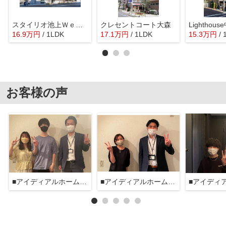
スタイリオ池上ＷｅＬＬ
クレセントコート大森
Lighthou
16.9
万
円
/ 1LDK
17.1
万
円
/ 1LDK
15.3
万
円
/
お客様の声
■アイディアルホーム大森本店■
■アイディアルホーム大森本店■