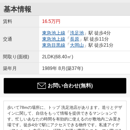
基本情報
賃料
16.5万円
東急池上線
「
洗足池
」駅 徒歩4分
交通
東急池上線
「
長原
」駅 徒歩11分
東急目黒線
「
大岡山
」駅 徒歩21分
間取り(面積)
2LDK(68.40㎡)
築年月
1989年 8月(築37年)
お問い合わせ(無料)
歩いて78mの場所に、トップ 洗足池店があります。造りとデザ
インに関して、自信をもって情報を提供できるマンションで
す。忙しいあなたの時間を有効的に使えるのが敷地内ごみ置き
場です。徒歩4分で駅にアクセスできる物件です。私達アイデ