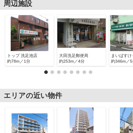
周辺施設
トップ 洗足池店
大田洗足郵便局
約78m／1分
約253m／4分
約346m／
エリアの近い物件