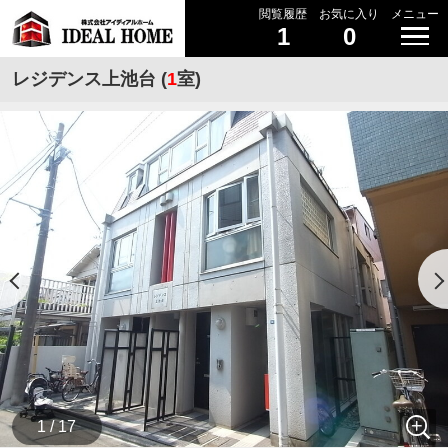
閲覧履歴
お気に入り
メニュー
1
0
レジデンス上池台 (
1
室)
1 / 17