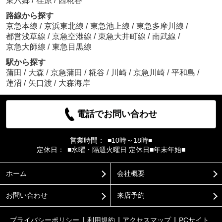
東六郷
/
荏原
/
西糀谷
路線から探す
京急本線
/
京浜東北線
/
東急池上線
/
東急多摩川線
/
都営浅草線
/
京急空港線
/
東急大井町線
/
南武線
/
京急大師線
/
東急目黒線
駅から探す
蒲田
/
大森
/
京急蒲田
/
糀谷
/
川崎
/
京急川崎
/
平和島
/
蓮沼
/
矢口渡
/
大森海岸
電話でお問い合わせ
営業時間：
■10時～18時■
定休日：
■水曜・隔週火曜日 定休日■年末年始■
ホーム
会社概要
お問い合わせ
来店予約
プライバシーポリシー
利用規約
アクセスマップ
PCサイト