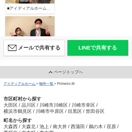
■アイディアルホーム大森本店■
PATH池上
15.9
万
円
/ 1LDK
マチノマ大森
約1443m／19分
メールで共有する
LINEで共有する
■アイディアルホーム大森本店■
ジュネス蒲田
ページトップへ
15.8
万
円
/ 1LDK
すき家 大田東邦医大通店
約1799m／23分
アイディアルホーム
>
物件一覧
>
Primeiro.M
市区町村から探す
■アイディアルホーム大森本店■
大田区
/
品川区
/
川崎市川崎区
/
川崎市幸区
/
横浜市鶴見区
/
川崎市中原区
/
目黒区
/
世田谷区
町名から探す
大森西
/
大森北
/
池上
/
南大井
/
西蒲田
/
鵜の木
/
荏原
/
ツルハドラッグ 梅屋敷店