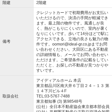
階建
2階建
クレジットカードで初期費用がお支払い
いただけるので、決済の手間が軽減でき
ます。最上階の物件です。風通しが良
く、熱がこもりにくいので、室内が暑く
なりにくいです。歩いて14分ほどで駅に
アクセスできる、立地の良さも魅力の物
備考
件です。oomori@ideal-gr.co.jpまでお問
い合わせください。大田区にある不動産
の詳細情報も、メールでお問い合わせい
ただけます。ご希望条件の記載をしてい
ただくと、お探しの不動産が見つかりや
すいです。
アイディアルホーム 本店
東京都品川区南大井６丁目２４－１３ 第
１４下川ビル４F
取扱会社
TEL:03-5767-7488
東京都知事 (3) 第98548号
(公社）全日本不動産協会東京都本部会員
(公社）首都圏不動産公正取引協議会加盟