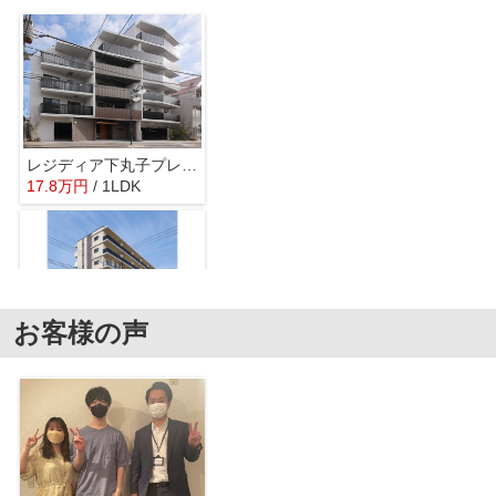
約727m／10分
レジディア下丸子プレイス
17.8
万
円
/ 1LDK
マルエツ 梅屋敷店
約728m／10分
お客様の声
ジニア大森西
17.9
万
円
/ 1LDK
セブンイレブン・大田区中央８丁目店
約720m／9分