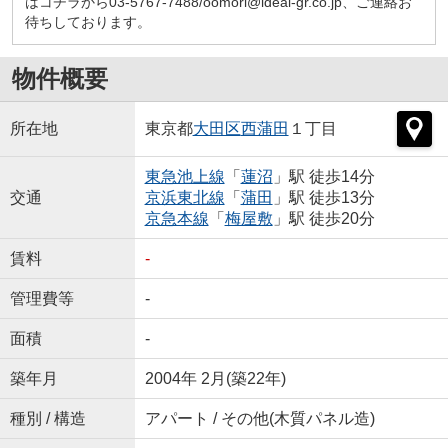
はコチラから03-5767-7488/oomori@ideal-gr.co.jp、ご連絡お
待ちしております。
物件概要
所在地
東京都
大田区
西蒲田
１丁目
東急池上線
「
蓮沼
」駅 徒歩14分
交通
京浜東北線
「
蒲田
」駅 徒歩13分
京急本線
「
梅屋敷
」駅 徒歩20分
賃料
-
管理費等
-
面積
-
築年月
2004年 2月(築22年)
種別 / 構造
アパート / その他(木質パネル造)