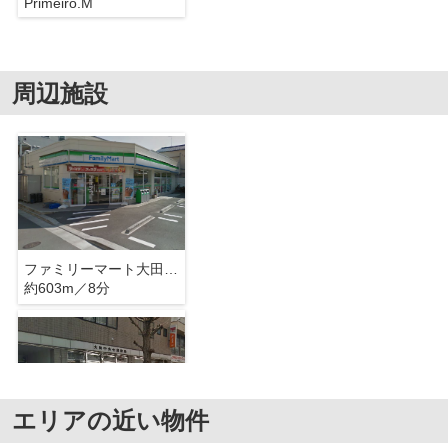
Primeiro.M
周辺施設
ファミリーマート大田中央三丁目店
約603m／8分
エリアの近い物件
大田中央七郵便局