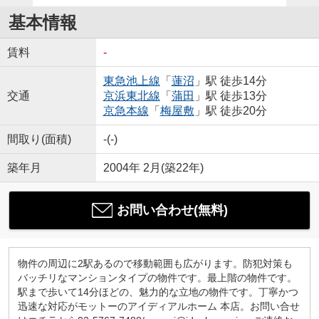
基本情報
賃料
-
東急池上線
「
蓮沼
」駅 徒歩14分
交通
京浜東北線
「
蒲田
」駅 徒歩13分
京急本線
「
梅屋敷
」駅 徒歩20分
間取り(面積)
-(-)
築年月
2004年 2月(築22年)
お問い合わせ(無料)
物件の周辺に2駅あるので移動範囲も広がります。防犯対策も
バッチリなマンションタイプの物件です。最上階の物件です。
駅まで歩いて14分ほどの、魅力的な立地の物件です。丁寧かつ
迅速な対応がモットーのアイディアルホーム 本店。お問い合せ