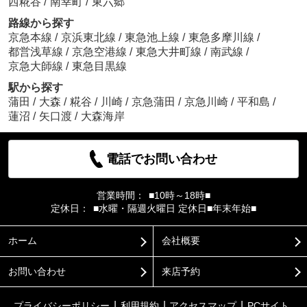
西糀谷
/
南幸町
/
東六郷
約1121m／15分
路線から探す
京急本線
/
京浜東北線
/
東急池上線
/
東急多摩川線
/
■アイディアルホーム大森本店■
都営浅草線
/
京急空港線
/
東急大井町線
/
南武線
/
京急大師線
/
東急目黒線
駅から探す
蒲田
/
大森
/
糀谷
/
川崎
/
京急蒲田
/
京急川崎
/
平和島
/
ジョナサン 蒲田店
蓮沼
/
矢口渡
/
大森海岸
約1416m／18分
■アイディアルホーム大森本店■
電話でお問い合わせ
営業時間：
■10時～18時■
定休日：
■水曜・隔週火曜日 定休日■年末年始■
ホーム
会社概要
■アイディアルホーム大森本店■
お問い合わせ
来店予約
プライバシーポリシー
利用規約
アクセスマップ
PCサイト