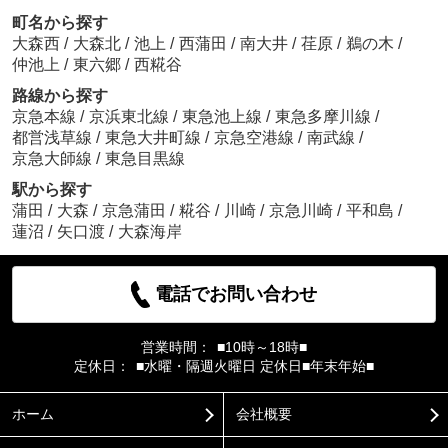
町名から探す
大森西
/
大森北
/
池上
/
西蒲田
/
南大井
/
荏原
/
鵜の木
/
仲池上
/
東六郷
/
西糀谷
路線から探す
京急本線
/
京浜東北線
/
東急池上線
/
東急多摩川線
/
都営浅草線
/
東急大井町線
/
京急空港線
/
南武線
/
京急大師線
/
東急目黒線
駅から探す
蒲田
/
大森
/
京急蒲田
/
糀谷
/
川崎
/
京急川崎
/
平和島
/
蓮沼
/
矢口渡
/
大森海岸
電話でお問い合わせ
営業時間：
■10時～18時■
定休日：
■水曜・隔週火曜日 定休日■年末年始■
ホーム
会社概要