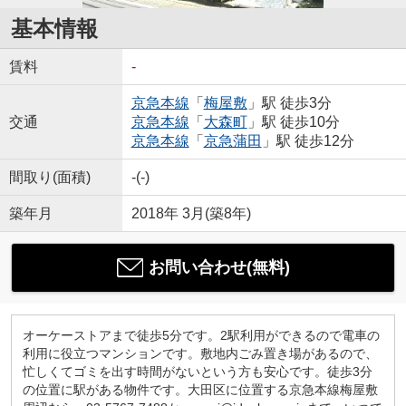
基本情報
賃料
-
京急本線
「
梅屋敷
」駅 徒歩3分
交通
京急本線
「
大森町
」駅 徒歩10分
京急本線
「
京急蒲田
」駅 徒歩12分
間取り(面積)
-(-)
築年月
2018年 3月(築8年)
お問い合わせ(無料)
オーケーストアまで徒歩5分です。2駅利用ができるので電車の
利用に役立つマンションです。敷地内ごみ置き場があるので、
忙しくてゴミを出す時間がないという方も安心です。徒歩3分
の位置に駅がある物件です。大田区に位置する京急本線梅屋敷