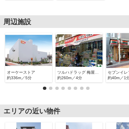
周辺施設
オーケーストア
ツルハドラッグ 梅屋敷店
約336m／5分
約260m／4分
約40m／1
エリアの近い物件