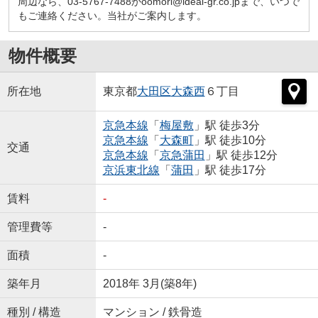
周辺なら、03-5767-7488かoomori@ideal-gr.co.jpまで、いつで
もご連絡ください。当社がご案内します。
物件概要
所在地
東京都
大田区
大森西
６丁目
京急本線
「
梅屋敷
」駅 徒歩3分
京急本線
「
大森町
」駅 徒歩10分
交通
京急本線
「
京急蒲田
」駅 徒歩12分
京浜東北線
「
蒲田
」駅 徒歩17分
賃料
-
管理費等
-
面積
-
築年月
2018年 3月(築8年)
種別 / 構造
マンション / 鉄骨造