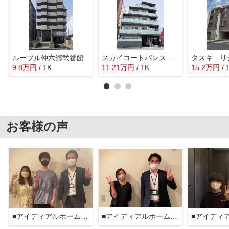
ルーブル仲六郷弐番館
スカイコートパレス蒲田Ⅱ
9.8
万
円
/ 1K
11.21
万
円
/ 1K
15.2
万
円
/
お客様の声
■アイディアルホーム大森本店■
■アイディアルホーム大森本店■