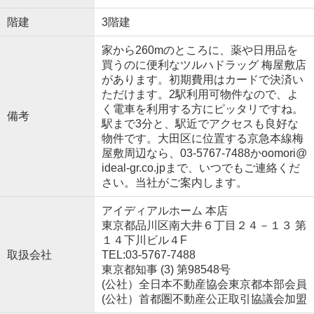
階建
3階建
家から260mのところに、薬や日用品を
買うのに便利なツルハドラッグ 梅屋敷店
があります。初期費用はカードで決済い
ただけます。2駅利用可物件なので、よ
く電車を利用する方にピッタリですね。
備考
駅まで3分と、駅近でアクセスも良好な
物件です。大田区に位置する京急本線梅
屋敷周辺なら、03-5767-7488かoomori@
ideal-gr.co.jpまで、いつでもご連絡くだ
さい。当社がご案内します。
アイディアルホーム 本店
東京都品川区南大井６丁目２４－１３ 第
１４下川ビル４F
取扱会社
TEL:03-5767-7488
東京都知事 (3) 第98548号
(公社）全日本不動産協会東京都本部会員
(公社）首都圏不動産公正取引協議会加盟