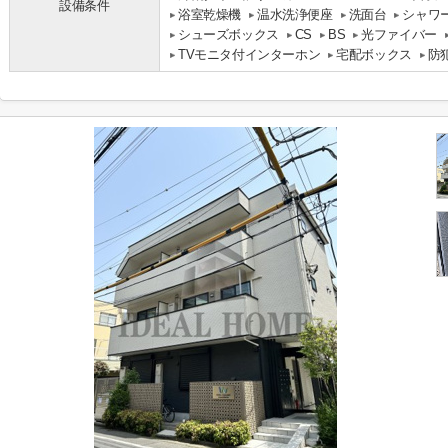
設備条件
浴室乾燥機
温水洗浄便座
洗面台
シャワ
シューズボックス
CS
BS
光ファイバー
TVモニタ付インターホン
宅配ボックス
防