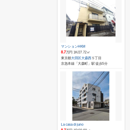
マンションHKM
8.7
万円 1K/27.72㎡
東京都
大田区
大森西
５丁目
京急本線「大森町」駅 徒歩5分
La casa di juno