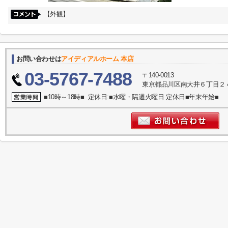
【外観】
お問い合わせは
アイディアルホーム 本店
03-5767-7488
〒140-0013
東京都品川区南大井６丁目２
■10時～18時■ 定休日:■水曜・隔週火曜日 定休日■年末年始■