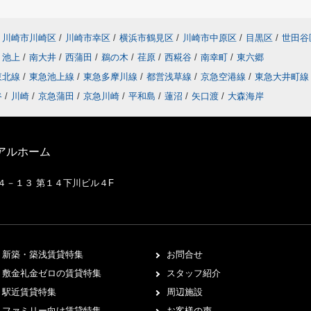
川崎市川崎区
/
川崎市幸区
/
横浜市鶴見区
/
川崎市中原区
/
目黒区
/
世田谷
池上
/
南大井
/
西蒲田
/
鵜の木
/
荏原
/
西糀谷
/
南幸町
/
東六郷
東北線
/
東急池上線
/
東急多摩川線
/
都営浅草線
/
京急空港線
/
東急大井町
谷
/
川崎
/
京急蒲田
/
京急川崎
/
平和島
/
蓮沼
/
矢口渡
/
大森海岸
アルホーム
２４－１３ 第１４下川ビル４F
新築・築浅賃貸特集
お問合せ
敷金礼金ゼロの賃貸特集
スタッフ紹介
駅近賃貸特集
周辺施設
ファミリー向け賃貸特集
お客様の声