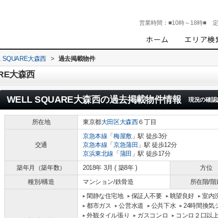
営業時間：
■10時～18時■
L SQUARE大森西
>
過去掲載物件
RE大森西
WELL SQUARE大森西
の過去掲載物件情報
現況の確認
所在地
東京都
大田区
大森西
６丁目
京急本線
「
梅屋敷
」駅 徒歩3分
交通
京急本線
「
京急蒲田
」駅 徒歩12分
京浜東北線
「
蒲田
」駅 徒歩17分
築年月（築年数）
2018年 3月 ( 築8年 )
方位
種別/構造
マンション/鉄骨造
所在階/階
閑静な住宅地
保証人不要
眺望良好
室内
都市ガス
公営水道
公共下水
24時間換気
外観タイル張り
ガスコンロ
コンロ２口以