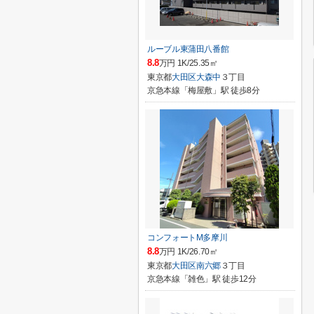
ルーブル東蒲田八番館
8.8
万円 1K/25.35㎡
東京都
大田区
大森中
３丁目
京急本線「梅屋敷」駅 徒歩8分
コンフォートM多摩川
8.8
万円 1K/26.70㎡
東京都
大田区
南六郷
３丁目
京急本線「雑色」駅 徒歩12分