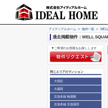
アイディアルホーム
>
物件一覧
>
WEL
過去掲載物件：WELL SQUA
▼ご希望のお部屋をお探しします
同じエリアのマンション
大田区
大森西
京急本線 梅屋敷
京急本線 京急蒲田