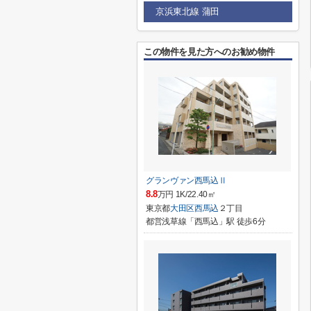
京浜東北線 蒲田
この物件を見た方へのお勧め物件
グランヴァン西馬込Ⅱ
8.8
万円 1K/22.40㎡
東京都
大田区
西馬込
２丁目
都営浅草線「西馬込」駅 徒歩6分