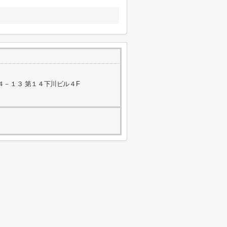
４－１３ 第１４下川ビル４F