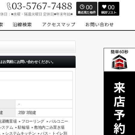
00
00
定休日：
■水曜・隔週火曜日 定休日■年末年始■
はお気軽にお問い合わせください。
-
建
2階/ 3階建
洗濯機置場
フローリング
バルコニー
システム
駐輪場
敷地内ごみ置き場
上
システムキッチン
バス・トイレ別