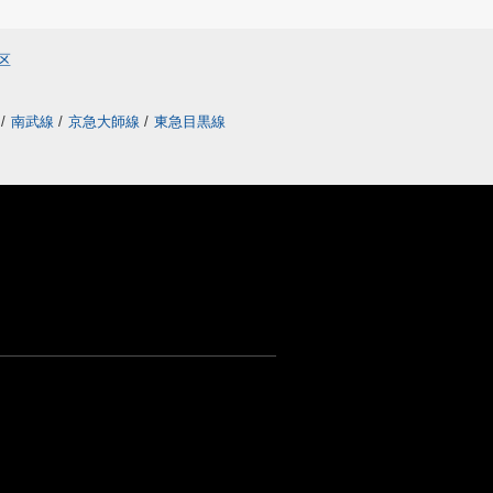
区
線
/
南武線
/
京急大師線
/
東急目黒線