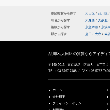
市区町村から探す
大田区
/
品川区
/
町名から探す
大森西
/
大森北
/
路線から探す
京急本線
/
京浜
駅から探す
蒲田
/
大森
/
糀
品川区,大田区の賃貸ならアイディ
〒140-0013 東京都品川区南大井６丁目
TEL：03-5767-7488 / FAX：03-5767-7499
ホーム
会社概要
プライバシーポリシー
利用規約