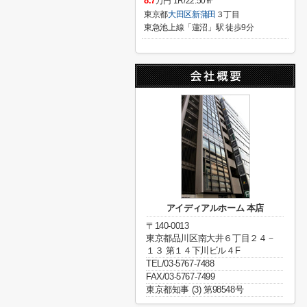
8.7
万円 1R/22.50㎡
東京都
大田区
新蒲田
３丁目
東急池上線「蓮沼」駅 徒歩9分
アイディアルホーム 本店
〒140-0013
東京都品川区南大井６丁目２４－
１３ 第１４下川ビル４F
TEL/03-5767-7488
FAX/03-5767-7499
東京都知事 (3) 第98548号