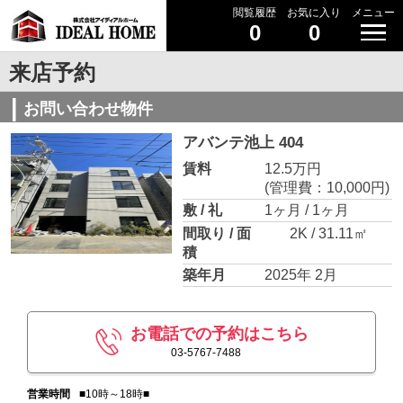
閲覧履歴
お気に入り
メニュー
0
0
来店予約
お問い合わせ物件
アバンテ池上 404
賃料
12.5万円
(管理費：10,000円)
敷 / 礼
1ヶ月 / 1ヶ月
間取り / 面
2K / 31.11㎡
積
築年月
2025年 2月
お電話での予約はこちら
03-5767-7488
営業時間
■10時～18時■