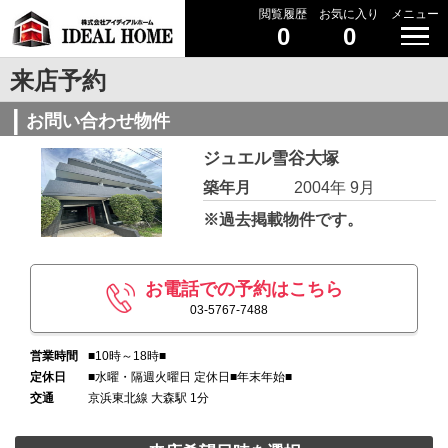
閲覧履歴
お気に入り
メニュー
0
0
来店予約
お問い合わせ物件
ジュエル雪谷大塚
築年月
2004年 9月
※過去掲載物件です。
お電話での予約はこちら
03-5767-7488
営業時間
■10時～18時■
定休日
■水曜・隔週火曜日 定休日■年末年始■
交通
京浜東北線 大森駅 1分