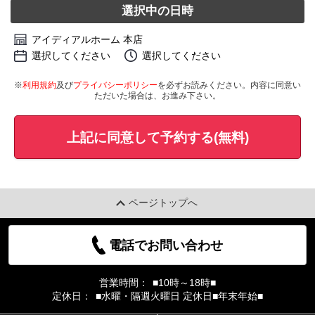
選択中の日時
アイディアルホーム 本店
選択してください
選択してください
※
利用規約
及び
プライバシーポリシー
を必ずお読みください。内容に同意い
ただいた場合は、お進み下さい。
上記に同意して予約する(無料)
ページトップへ
電話でお問い合わせ
営業時間：
■10時～18時■
定休日：
■水曜・隔週火曜日 定休日■年末年始■