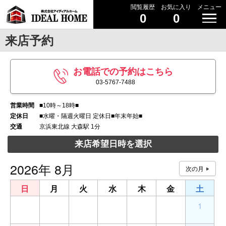
閲覧履歴
お気に入り
メニュー
0
0
来店予約
お電話での予約はこちら
03-5767-7488
営業時間
■10時～18時■
定休日
■水曜・隔週火曜日 定休日■年末年始■
交通
京浜東北線 大森駅 1分
来店希望日時を選択
2026年 8月
日
月
火
水
木
金
土
26
27
28
29
30
31
1