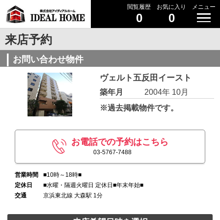
閲覧履歴
お気に入り
メニュー
0
0
来店予約
お問い合わせ物件
ヴェルト五反田イースト
築年月
2004年 10月
※過去掲載物件です。
お電話での予約はこちら
03-5767-7488
営業時間
■10時～18時■
定休日
■水曜・隔週火曜日 定休日■年末年始■
交通
京浜東北線 大森駅 1分