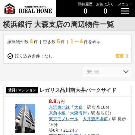
閲覧履歴
お気に入り
メニュー
0
0
横浜銀行 大森支店の周辺物件一覧
4
5
1～4
該当物件数
件
空き数
件
件を表示
変更
絞り込み条件：
なし
レガリス品川南大井パークサイド
賃貸 | マンション
8.8
万円
京浜東北線
「
大森
」駅 徒歩10分
京急本線
「
大森海岸
」駅 徒歩6分
東京モノレール
「
大井競馬場前
」駅 徒歩
16分
築8年 / 21.24㎡