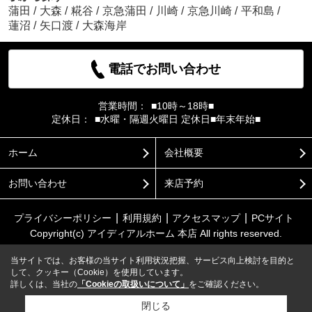
蒲田
/
大森
/
糀谷
/
京急蒲田
/
川崎
/
京急川崎
/
平和島
/
蓮沼
/
矢口渡
/
大森海岸
電話でお問い合わせ
営業時間：
■10時～18時■
定休日：
■水曜・隔週火曜日 定休日■年末年始■
ホーム
会社概要
お問い合わせ
来店予約
プライバシーポリシー
利用規約
アクセスマップ
PCサイト
Copyright(c) アイディアルホーム 本店 All rights reserved.
当サイトでは、お客様の当サイト利用状況把握、サービス向上検討を目的と
して、クッキー（Cookie）を使用しています。
詳しくは、当社の
「Cookieの取扱いについて」
をご確認ください。
閉じる