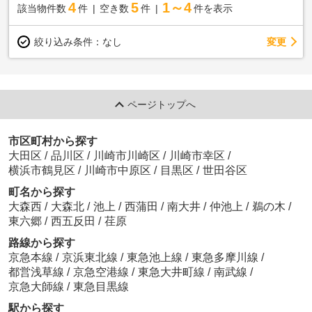
4
5
1～4
該当物件数
件
空き数
件
件を表示
変更
絞り込み条件：
なし
ページトップへ
市区町村から探す
大田区
/
品川区
/
川崎市川崎区
/
川崎市幸区
/
横浜市鶴見区
/
川崎市中原区
/
目黒区
/
世田谷区
町名から探す
大森西
/
大森北
/
池上
/
西蒲田
/
南大井
/
仲池上
/
鵜の木
/
東六郷
/
西五反田
/
荏原
路線から探す
京急本線
/
京浜東北線
/
東急池上線
/
東急多摩川線
/
都営浅草線
/
京急空港線
/
東急大井町線
/
南武線
/
京急大師線
/
東急目黒線
駅から探す