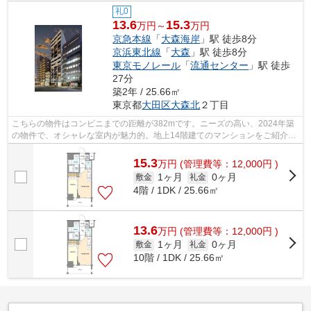
礼0
13.6
15.3
万円～
万円
京急本線
「
大森海岸
」駅 徒歩8分
京浜東北線
「
大森
」駅 徒歩8分
東京モノレール
「
流通センター
」駅 徒歩
27分
築2年 / 25.66㎡
東京都
大田区
大森北
２丁目
こちらの物件はコンビニまでの距離が382mです。ニーズの高い、2024年築
の物件で、オシャレな室内が魅力的。地上14階建てのマンションをご紹介。
共用部にはエレベータ・敷地内ごみ置き...
15.3
万
円
(管理費等：12,000円 )
1ヶ月
0ヶ月
敷金
礼金
4階 / 1DK / 25.66㎡
13.6
万
円
(管理費等：12,000円 )
1ヶ月
0ヶ月
敷金
礼金
10階 / 1DK / 25.66㎡