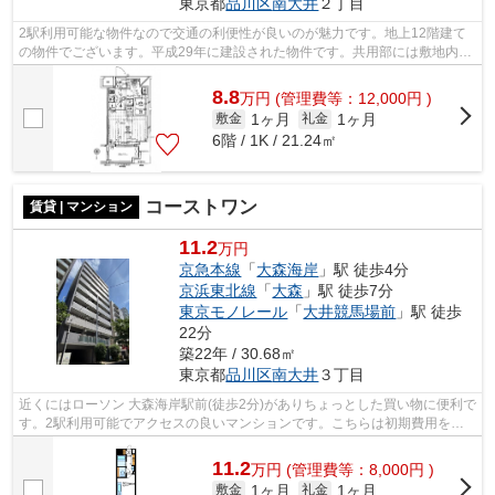
東京都
品川区
南大井
２丁目
2駅利用可能な物件なので交通の利便性が良いのが魅力です。地上12階建て
の物件でございます。平成29年に建設された物件です。共用部には敷地内ご
み置き場・エレベータなどが揃っており...
8.8
万
円
(管理費等：12,000円 )
1ヶ月
1ヶ月
敷金
礼金
6階 / 1K / 21.24㎡
コーストワン
賃貸 | マンション
11.2
万円
京急本線
「
大森海岸
」駅 徒歩4分
京浜東北線
「
大森
」駅 徒歩7分
東京モノレール
「
大井競馬場前
」駅 徒歩
22分
築22年 / 30.68㎡
東京都
品川区
南大井
３丁目
近くにはローソン 大森海岸駅前(徒歩2分)がありちょっとした買い物に便利で
す。2駅利用可能でアクセスの良いマンションです。こちらは初期費用をカ
ードでお支払いいただける物件なので...
11.2
万
円
(管理費等：8,000円 )
1ヶ月
1ヶ月
敷金
礼金