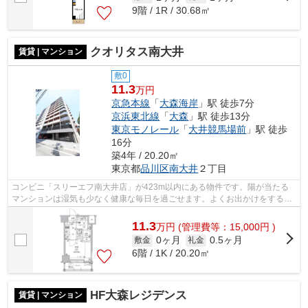
9階 / 1R / 30.68㎡
クオリタス南大井
賃貸 | マンション
敷0
11.3
万円
京急本線
「
大森海岸
」駅 徒歩7分
京浜東北線
「
大森
」駅 徒歩13分
東京モノレール
「
大井競馬場前
」駅 徒歩
16分
築4年 / 20.20㎡
東京都
品川区
南大井
２丁目
コンビニ「スリーエフ南大井店」が423m以内にある物件です。陽が当たる
マンションは湿気も少なく健康な毎日を過ごせます。よくお出かけをする方
にも便利な、2駅利用可能なマンションで...
11.3
万
円
(管理費等：15,000円 )
0ヶ月
0.5ヶ月
敷金
礼金
6階 / 1K / 20.20㎡
HF大森レジデンス
賃貸 | マンション