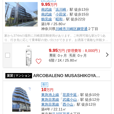
9.95
万円
南武線
「
浜川崎
」駅 徒歩13分
南武線
「
小田栄
」駅 徒歩15分
鶴見線
「
昭和
」駅 徒歩22分
築1年 / 25.80㎡
神奈川県
川崎市川崎区
鋼管通
２丁目
家から374mの場所に川崎渡田郵便局があります。ご利用可能な駅が2つあ
り、行き先に応じて乗車駅の使い分けができます。お洒落で素敵な外観タイ
ル張りの物件です。徒歩13分で駅へのアク...
9.95
万
円
(管理費等：8,000円 )
0ヶ月
0ヶ月
敷金
礼金
6階 / 1K / 25.80㎡
ARCOBALENO MUSASHIKOYAMA
賃貸 | マンション
敷0
10
万円
東急池上線
「
荏原中延
」駅 徒歩10分
東急目黒線
「
武蔵小山
」駅 徒歩12分
東急目黒線
「
西小山
」駅 徒歩12分
築4年 / 22.11㎡
東京都
品川区
荏原
６丁目