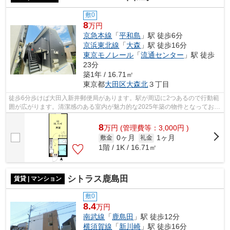
敷0
8
万円
京急本線
「
平和島
」駅 徒歩6分
京浜東北線
「
大森
」駅 徒歩16分
東京モノレール
「
流通センター
」駅 徒歩
23分
築1年 / 16.71㎡
東京都
大田区
大森北
３丁目
徒歩6分歩けば大田入新井郵便局があります。駅が周辺に2つあるので行動範
囲が広がります。清潔感のある室内が魅力的な2025年築の物件となってお
り、一押しです。徒歩6分に駅のある、ニ...
8
万
円
(管理費等：3,000円 )
0ヶ月
1ヶ月
敷金
礼金
1階 / 1K / 16.71㎡
シトラス鹿島田
賃貸 | マンション
敷0
8.4
万円
南武線
「
鹿島田
」駅 徒歩12分
横須賀線
「
新川崎
」駅 徒歩16分