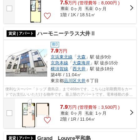
7.5
万
円
(管理費等：8,000円 )
0ヶ月
0ヶ月
敷金
礼金
1階 / 1K / 18.51㎡
ハーモニーテラス大井Ⅱ
賃貸 | アパート
敷0
7.9
万円
京浜東北線
「
大森
」駅 徒歩9分
京急本線
「
大森海岸
」駅 徒歩15分
横須賀線
「
西大井
」駅 徒歩18分
築4年 / 11.04㎡
東京都
品川区
大井
６丁目
便利なスーパー「トップ 鹿島店」まで468mです。こちらは初期費用をカー
ドでお支払いいただける物件です。最上階のアパートです。電車移動の多い
方に嬉しい駅から徒歩9分の物件です。...
7.9
万
円
(管理費等：3,500円 )
0ヶ月
1ヶ月
敷金
礼金
2階 / 1R / 11.04㎡
Grand Louvre平和島
賃貸 | アパート