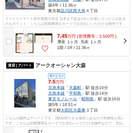
築4年 / 11.36㎡
東京都
品川区
西大井
４丁目
ファミリーマート田中屋西大井店 日本まで徒歩2分と近場にコンビニがある
のもポイント。こちらは初期費用をカードでお支払いいただける物件です。
設備が充実してうれしい、築浅物件で...
7.45
万
円
(管理費等：3,500円 )
1ヶ月
1ヶ月
敷金
礼金
1階 / 1R / 11.36㎡
アークオーシャン大森
賃貸 | アパート
敷0
礼0
7.5
万円
京急本線
「
大森町
」駅 徒歩10分
京急本線
「
平和島
」駅 徒歩14分
東京モノレール
「
昭和島
」駅 徒歩16分
築5年 / 18.51㎡
東京都
大田区
大森東
３丁目
こちらの物件はアパートです。2駅利用できる場所にあるので利便性が高い
です。こちらは初期費用をカードでお支払いいただける物件なので、支払い
手続きの手間が省けます。駅から徒歩10...