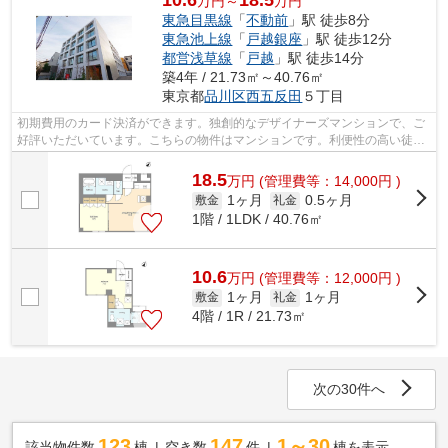
万円～
万円
東急目黒線
「
不動前
」駅 徒歩8分
東急池上線
「
戸越銀座
」駅 徒歩12分
都営浅草線
「
戸越
」駅 徒歩14分
築4年 / 21.73㎡～40.76㎡
東京都
品川区
西五反田
５丁目
初期費用のカード決済ができます。独創的なデザイナーズマンションで、ご
好評いただいています。こちらの物件はマンションです。利便性の高い徒歩
8分の物件です。アイディアルホーム ...
18.5
万
円
(管理費等：14,000円 )
1ヶ月
0.5ヶ月
敷金
礼金
1階 / 1LDK / 40.76㎡
10.6
万
円
(管理費等：12,000円 )
1ヶ月
1ヶ月
敷金
礼金
4階 / 1R / 21.73㎡
次の30件へ
123
147
1～30
該当物件数
棟
空き数
件
棟を表示