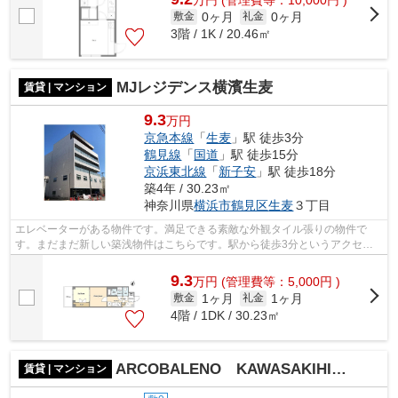
0ヶ月
0ヶ月
敷金
礼金
3階 / 1K / 20.46㎡
MJレジデンス横濱生麦
賃貸 | マンション
9.3
万円
京急本線
「
生麦
」駅 徒歩3分
鶴見線
「
国道
」駅 徒歩15分
京浜東北線
「
新子安
」駅 徒歩18分
築4年 / 30.23㎡
神奈川県
横浜市鶴見区
生麦
３丁目
エレベーターがある物件です。満足できる素敵な外観タイル張りの物件で
す。まだまだ新しい築浅物件はこちらです。駅から徒歩3分というアクセス
良好な駅近物件はいかがですか。oomori@i...
9.3
万
円
(管理費等：5,000円 )
1ヶ月
1ヶ月
敷金
礼金
4階 / 1DK / 30.23㎡
ARCOBALENO KAWASAKIHIRAMA
賃貸 | マンション