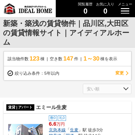
閲覧履歴
お気に入り
メニュー
0
0
新築・築浅の賃貸物件｜品川区,大田区
の賃貸情報サイト｜アイディアルホー
ム
123
147
1～30
該当物件数
棟
空き数
件
棟を表示
変更
絞り込み条件：
5年以内
エミール生麦
賃貸 | アパート
敷0
礼0
6.6
万円
京急本線
「
生麦
」駅 徒歩3分