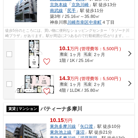
京急本線
「
京急川崎
」駅 徒歩13分
南武線
「
尻手
」駅 徒歩11分
築3年 / 25.16㎡～35.80㎡
神奈川県
川崎市幸区
中幸町
４丁目
徒歩5分のところには、買い物に便利なショッピングセンター「ラゾーナ川
崎プラザ」があります。駅が周辺に2つあるので行動範囲が広がります。外
観タイル張りの物件です。朝に慌てるこ...
10.1
万
円
(管理費等：5,500円 )
1ヶ月
2ヶ月
敷金
礼金
1階 / 1K / 25.16㎡
14.3
万
円
(管理費等：5,500円 )
1ヶ月
2ヶ月
敷金
礼金
4階 / 1LDK / 35.80㎡
パティーナ多摩川
賃貸 | マンション
10.15
万円
東急多摩川線
「
矢口渡
」駅 徒歩10分
東急池上線
「
蓮沼
」駅 徒歩21分
東急多摩川線
「
武蔵新田
」駅 徒歩13分