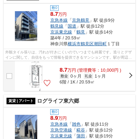
敷0
8.7
万円
京急本線
「
京急鶴見
」駅 徒歩9分
鶴見線
「
国道
」駅 徒歩12分
京浜東北線
「
鶴見
」駅 徒歩14分
築4年 / 20.59㎡
神奈川県
横浜市鶴見区
潮田町
１丁目
外観タイル張りは、汚れが付きにくいのでいつまでも綺麗です。造りとデザ
インに関して、自信をもって情報を提供できるマンションです。駅が周辺に
2つあるので行動範囲が広がります。共...
8.7
万
円
(管理費等：10,000円 )
0ヶ月
1ヶ月
敷金
礼金
6階 / 1K / 20.59㎡
ログライフ東六郷
賃貸 | アパート
敷0
8.9
万円
京急本線
「
雑色
」駅 徒歩11分
京急空港線
「
糀谷
」駅 徒歩12分
京浜東北線
「
蒲田
」駅 徒歩19分