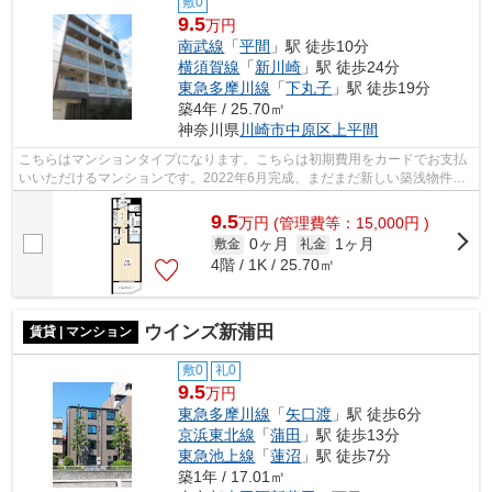
敷0
9.5
万円
南武線
「
平間
」駅 徒歩10分
横須賀線
「
新川崎
」駅 徒歩24分
東急多摩川線
「
下丸子
」駅 徒歩19分
築4年 / 25.70㎡
神奈川県
川崎市中原区
上平間
こちらはマンションタイプになります。こちらは初期費用をカードでお支払
いいただけるマンションです。2022年6月完成、まだまだ新しい築浅物件。
共用部には敷地内ごみ置き場・エレベー...
9.5
万
円
(管理費等：15,000円 )
0ヶ月
1ヶ月
敷金
礼金
4階 / 1K / 25.70㎡
ウインズ新蒲田
賃貸 | マンション
敷0
礼0
9.5
万円
東急多摩川線
「
矢口渡
」駅 徒歩6分
京浜東北線
「
蒲田
」駅 徒歩13分
東急池上線
「
蓮沼
」駅 徒歩7分
築1年 / 17.01㎡