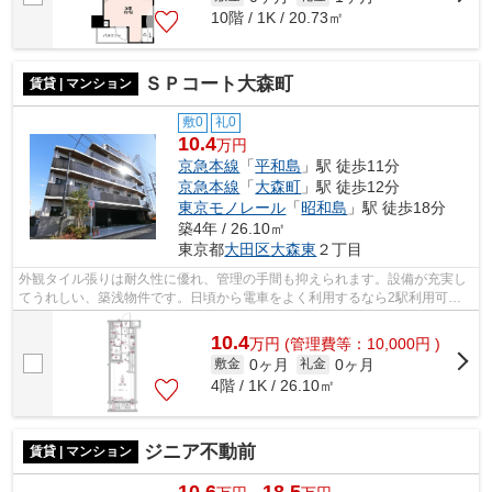
10階 / 1K / 20.73㎡
ＳＰコート大森町
賃貸 | マンション
敷0
礼0
10.4
万円
京急本線
「
平和島
」駅 徒歩11分
京急本線
「
大森町
」駅 徒歩12分
東京モノレール
「
昭和島
」駅 徒歩18分
築4年 / 26.10㎡
東京都
大田区
大森東
２丁目
外観タイル張りは耐久性に優れ、管理の手間も抑えられます。設備が充実し
てうれしい、築浅物件です。日頃から電車をよく利用するなら2駅利用可能
な物件はいかがでしょうか。駅まで徒歩...
10.4
万
円
(管理費等：10,000円 )
0ヶ月
0ヶ月
敷金
礼金
4階 / 1K / 26.10㎡
ジニア不動前
賃貸 | マンション
10.6
18.5