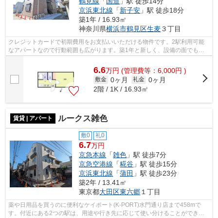
鶴見線
「
国道
」駅 徒歩14分
京浜東北線
「
新子安
」駅 徒歩18分
築1年 / 16.93㎡
神奈川県
横浜市鶴見区
生麦
３丁目
クレジットカードで初期費用をお支払いいただける物件です。2駅利用可能
なアパートなので行動範囲も広がります。築1年と新しく、設備の面でも充
実。駅まで歩いてアクセスできる、徒歩3...
6.6
万
円
(管理費等：6,000円 )
0ヶ月
0ヶ月
敷金
礼金
2階 / 1K / 16.93㎡
ルークス雑色
賃貸 | アパート
敷0
礼0
6.7
万円
京急本線
「
雑色
」駅 徒歩7分
京急空港線
「
糀谷
」駅 徒歩15分
京浜東北線
「
蒲田
」駅 徒歩23分
築2年 / 13.41㎡
東京都
大田区
東六郷
１丁目
薬や日用品を買うのに便利なケイポート(K-PORT)水門通り店まで458mで
す。付近にある2つの駅は、用途や行き先に応じて使い分けることができま