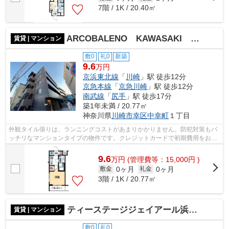
7階 / 1K / 20.40㎡
ARCOBALENO KAWASAKI WEST
賃貸 | マンション
敷0
礼0
新築
9.6
万円
京浜東北線
「
川崎
」駅 徒歩12分
京急本線
「
京急川崎
」駅 徒歩12分
南武線
「
尻手
」駅 徒歩17分
築1年未満 / 20.77㎡
神奈川県
川崎市幸区
中幸町
１丁目
外観タイル張りは、ランニングコストがあまりかかりません。防犯対策もバ
ッチリなマンションタイプの物件です。クレジットカードで初期費用をお支
払いいただける物件です。駅まで徒歩1...
9.6
万
円
(管理費等：15,000円 )
0ヶ月
0ヶ月
敷金
礼金
3階 / 1K / 20.77㎡
ティーステージジェイアール浜川崎
賃貸 | マンション
敷0
礼0