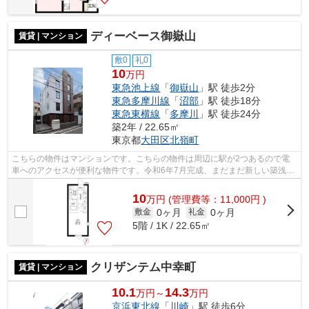
ディーベース御嶽山
賃貸 | マンション
敷0
礼0
10
万円
東急池上線
「
御嶽山
」駅 徒歩2分
東急多摩川線
「
沼部
」駅 徒歩18分
東急東横線
「
多摩川
」駅 徒歩24分
築2年 / 22.65㎡
東京都
大田区
北嶺町
こちらの物件はマンションです。こちらの物件は周辺に駅が2つあるので電
車へのアクセスが便利な物件です。令和6年7月完成、まだまだ新しい築浅物
件。駅まで徒歩2分の位置に立地する、...
10
万
円
(管理費等：11,000円 )
0ヶ月
0ヶ月
敷金
礼金
5階 / 1K / 22.65㎡
クリザンテム中幸町
賃貸 | マンション
10.1
14.3
万円～
万円
京浜東北線
「
川崎
」駅 徒歩6分