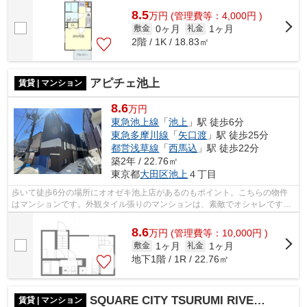
8.5
万
円
(管理費等：4,000円 )
0ヶ月
1ヶ月
敷金
礼金
2階 / 1K / 18.83㎡
アピチェ池上
賃貸 | マンション
8.6
万円
東急池上線
「
池上
」駅 徒歩6分
東急多摩川線
「
矢口渡
」駅 徒歩25分
都営浅草線
「
西馬込
」駅 徒歩22分
築2年 / 22.76㎡
東京都
大田区
池上
４丁目
歩いて徒歩6分の場所にオオゼキ池上店があるのもポイント。こちらの物件
はマンションです。外観タイル張りのマンションは、素敵でオシャレです。
駅から徒歩6分のマンションで、電車で...
8.6
万
円
(管理費等：10,000円 )
1ヶ月
1ヶ月
敷金
礼金
地下1階 / 1R / 22.76㎡
SQUARE CITY TSURUMI RIVERSIDE
賃貸 | マンション