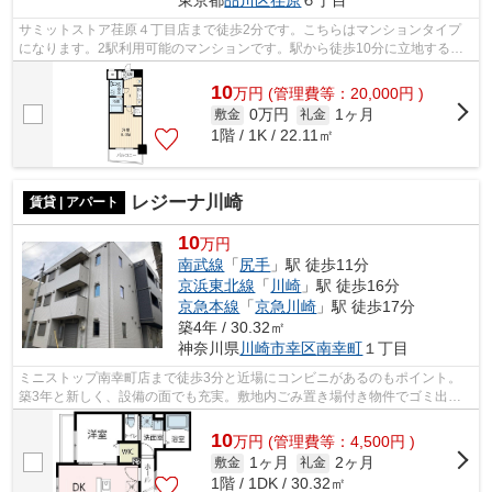
サミットストア荏原４丁目店まで徒歩2分です。こちらはマンションタイプ
になります。2駅利用可能のマンションです。駅から徒歩10分に立地する物
件です。03-5767-7488よりアイディアル...
10
万
円
(管理費等：20,000円 )
0万円
1ヶ月
敷金
礼金
1階 / 1K / 22.11㎡
レジーナ川崎
賃貸 | アパート
10
万円
南武線
「
尻手
」駅 徒歩11分
京浜東北線
「
川崎
」駅 徒歩16分
京急本線
「
京急川崎
」駅 徒歩17分
築4年 / 30.32㎡
神奈川県
川崎市幸区
南幸町
１丁目
ミニストップ南幸町店まで徒歩3分と近場にコンビニがあるのもポイント。
築3年と新しく、設備の面でも充実。敷地内ごみ置き場付き物件でゴミ出し
を楽にできます。好評の駅近物件で、徒...
10
万
円
(管理費等：4,500円 )
1ヶ月
2ヶ月
敷金
礼金
1階 / 1DK / 30.32㎡