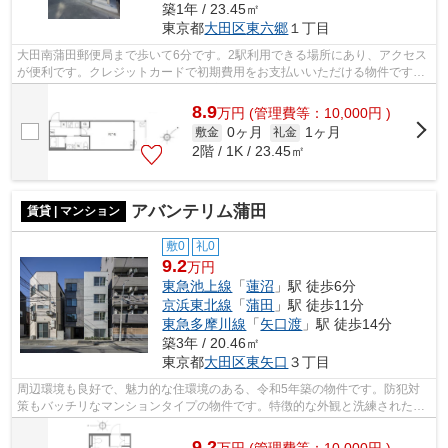
築1年 / 23.45㎡
東京都
大田区
東六郷
１丁目
大田南蒲田郵便局まで歩いて6分です。2駅利用できる場所にあり、アクセス
が便利です。クレジットカードで初期費用をお支払いいただける物件です。
駅まで歩いて11分ほどの、魅力的な立...
8.9
万
円
(管理費等：10,000円 )
0ヶ月
1ヶ月
敷金
礼金
2階 / 1K / 23.45㎡
アバンテリム蒲田
賃貸 | マンション
敷0
礼0
9.2
万円
東急池上線
「
蓮沼
」駅 徒歩6分
京浜東北線
「
蒲田
」駅 徒歩11分
東急多摩川線
「
矢口渡
」駅 徒歩14分
築3年 / 20.46㎡
東京都
大田区
東矢口
３丁目
周辺環境も良好で、魅力的な住環境のある、令和5年築の物件です。防犯対
策もバッチリなマンションタイプの物件です。特徴的な外観と洗練された設
計の内装を持つデザイナーズ。電車移動...
9.2
万
円
(管理費等：10,000円 )