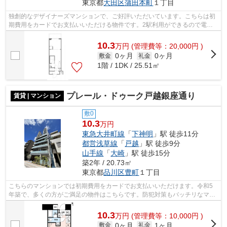
東京都
大田区
蒲田本町
１丁目
独創的なデザイナーズマンションで、ご好評いただいています。こちらは初
期費用をカードでお支払いいただける物件です。2駅利用ができるので電車
の利用に役立つマンションです。アクセ...
10.3
万
円
(管理費等：20,000円 )
0ヶ月
0ヶ月
敷金
礼金
1階 / 1DK / 25.51㎡
プレール・ドゥーク戸越銀座通り
賃貸 | マンション
敷0
10.3
万円
東急大井町線
「
下神明
」駅 徒歩11分
都営浅草線
「
戸越
」駅 徒歩9分
山手線
「
大崎
」駅 徒歩15分
築2年 / 20.73㎡
東京都
品川区
豊町
１丁目
こちらのマンションでは初期費用をカードでお支払いいただけます。令和5
年築で、多くの方がご満足の物件はこちらです。防犯対策もバッチリなマン
ションタイプの物件です。歩いて11分ほ...
10.3
万
円
(管理費等：10,000円 )
0ヶ月
1ヶ月
敷金
礼金