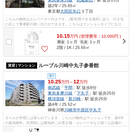
築2年 / 25.65㎡
東京都
大田区
矢口
３丁目
こちらの物件はエレベーター付きです。2駅利用できる場所にあり、行き先
に応じて乗車駅の使い分けができます。こちらはマンションタイプになりま
す。駅から徒歩10分に立地する物件です...
10.15
万
円
(管理費等：10,000円 )
1ヶ月
1ヶ月
敷金
礼金
2階 / 1K / 25.65㎡
ルーブル川崎中丸子参番館
賃貸 | マンション
敷0
10.25
12
万円～
万円
南武線
「
平間
」駅 徒歩8分
東急多摩川線
「
下丸子
」駅 徒歩25分
横須賀線
「
新川崎
」駅 徒歩25分
築4年 / 25.52㎡
神奈川県
川崎市中原区
中丸子
タイルが外壁には張られています。こちらの物件はマンションです。築4年
の築浅物件。共用部には敷地内ごみ置き場・エレベータなど様々な設備やサ
ービスが揃っているので便利です。駅か...