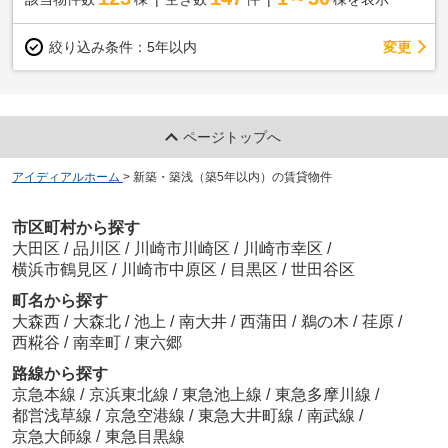
変更
絞り込み条件：
5年以内
ページトップへ
アイディアルホーム
>
新築・築浅（築5年以内）の賃貸物件
市区町村から探す
大田区
/
品川区
/
川崎市川崎区
/
川崎市幸区
/
横浜市鶴見区
/
川崎市中原区
/
目黒区
/
世田谷区
町名から探す
大森西
/
大森北
/
池上
/
南大井
/
西蒲田
/
鵜の木
/
荏原
/
西糀谷
/
南幸町
/
東六郷
路線から探す
京急本線
/
京浜東北線
/
東急池上線
/
東急多摩川線
/
都営浅草線
/
京急空港線
/
東急大井町線
/
南武線
/
京急大師線
/
東急目黒線