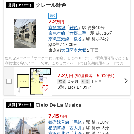
クレール雑色
賃貸 | アパート
敷0
7.2
万円
京急本線
「
雑色
」駅 徒歩10分
京急本線
「
六郷土手
」駅 徒歩16分
京急空港線
「
糀谷
」駅 徒歩24分
築3年 / 17.09㎡
東京都
大田区
南六郷
２丁目
便利なスーパー「オーケー 南六郷店」まで291mです。2駅利用可能でとても
利便性の高いアパートです。こちらのアパートでは初期費用をカードでお支
払いいただけます。アイディアルホー...
7.2
万
円
(管理費等：5,000円 )
0ヶ月
1ヶ月
敷金
礼金
3階 / 1R / 17.09㎡
Cielo De La Musica
賃貸 | アパート
7.45
万円
都営浅草線
「
馬込
」駅 徒歩10分
横須賀線
「
西大井
」駅 徒歩13分
京浜東北線
「
大森
」駅 徒歩17分