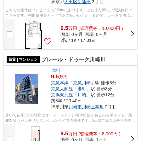
東京都
大田区
新蒲田
２丁目
こちらの物件はコンビニまで359mにあります。まだまだ新しい築浅物件は
こちらです。初期費用をカードでお支払いいただけるので、カードで決済し
たい方にもおすすめです。幅広い層に好...
9.5
万
円
(管理費等：10,000円 )
0ヶ月
0ヶ月
敷金
礼金
2階 / 1K / 17.01㎡
プレール・ドゥーク川崎Ⅲ
賃貸 | マンション
敷0
9.5
万円
京急本線
「
京急川崎
」駅 徒歩8分
京急大師線
「
港町
」駅 徒歩8分
京浜東北線
「
川崎
」駅 徒歩12分
築3年 / 20.40㎡
神奈川県
川崎市川崎区
本町
２丁目
歩いて徒歩3分の場所にオーケーストア川崎本町店があるのもポイント。防
犯対策もバッチリなマンションタイプの物件です。2023年築のコチラの物件
は、落ち着きのある室内が魅力的です。...
9.5
万
円
(管理費等：8,000円 )
0ヶ月
1ヶ月
敷金
礼金