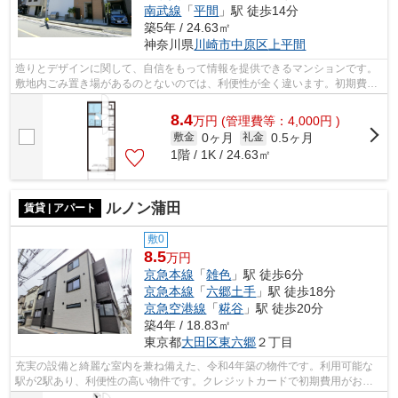
南武線
「
平間
」駅 徒歩14分
築5年 / 24.63㎡
神奈川県
川崎市中原区
上平間
造りとデザインに関して、自信をもって情報を提供できるマンションです。
敷地内ごみ置き場があるのとないのでは、利便性が全く違います。初期費用
をカードでお支払いいただけるので、...
8.4
万
円
(管理費等：4,000円 )
0ヶ月
0.5ヶ月
敷金
礼金
1階 / 1K / 24.63㎡
ルノン蒲田
賃貸 | アパート
敷0
8.5
万円
京急本線
「
雑色
」駅 徒歩6分
京急本線
「
六郷土手
」駅 徒歩18分
京急空港線
「
糀谷
」駅 徒歩20分
築4年 / 18.83㎡
東京都
大田区
東六郷
２丁目
充実の設備と綺麗な室内を兼ね備えた、令和4年築の物件です。利用可能な
駅が2駅あり、利便性の高い物件です。クレジットカードで初期費用がお支
払いいただけるので、決済の手間が軽減...