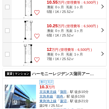
10.55
万
円
(管理費等：6,500円 )
0ヶ月
1ヶ月
敷金
礼金
5階 / 1K / 25.52㎡
10.25
万
円
(管理費等：6,500円 )
0ヶ月
1ヶ月
敷金
礼金
6階 / 1K / 25.52㎡
12
万
円
(管理費等：6,500円 )
0ヶ月
1ヶ月
敷金
礼金
7階 / 1K / 25.52㎡
ハーモニーレジデンス蒲田アートヴィラ
賃貸 | マンション
敷0
礼0
10.3
万円
京浜東北線
「
蒲田
」駅 徒歩10分
京急本線
「
雑色
」駅 徒歩13分
東急池上線
「
蓮沼
」駅 徒歩21分
築2年 / 25.51㎡