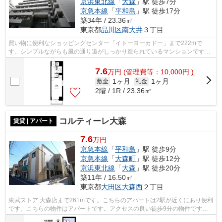
京浜東北線
「
大森
」駅 徒歩7分
京急本線
「
平和島
」駅 徒歩17分
築34年 / 23.36㎡
東京都
品川区
南大井
３丁目
買い物に便利なショッピングセンター「イトーヨーカドー」まで222mで
す。シンプルながらも風の通り道がしっかり造られているマンションです。
地上12階建てのイチオシの物件です。共用...
7.6
万
円
(管理費等：10,000円 )
1ヶ月
1ヶ月
敷金
礼金
2階 / 1R / 23.36㎡
コルティーレ大森
賃貸 | アパート
7.6
万円
京急本線
「
平和島
」駅 徒歩9分
京急本線
「
大森町
」駅 徒歩12分
京浜東北線
「
大森
」駅 徒歩20分
築11年 / 16.50㎡
東京都
大田区
大森西
２丁目
東武ストア 大森店まで261mです。こちらのアパートは2駅が近くにあり便利
です。こちらの物件はアパートです。アクセスの良い徒歩9分の物件です。
大田区に特化したアイディアルホーム ...