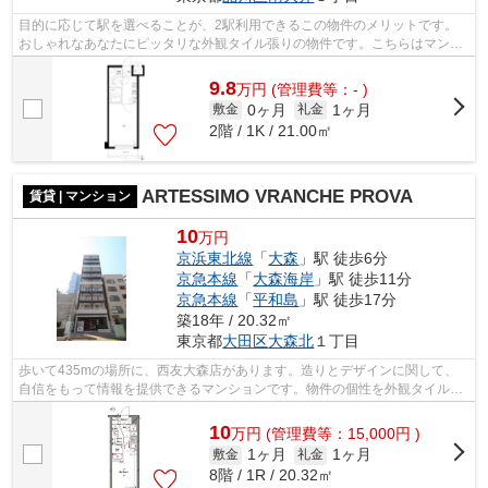
目的に応じて駅を選べることが、2駅利用できるこの物件のメリットです。
おしゃれなあなたにピッタリな外観タイル張りの物件です。こちらはマンシ
ョンタイプになります。共用部には敷地...
9.8
万
円
(管理費等：- )
0ヶ月
1ヶ月
敷金
礼金
2階 / 1K / 21.00㎡
ARTESSIMO VRANCHE PROVA
賃貸 | マンション
10
万円
京浜東北線
「
大森
」駅 徒歩6分
京急本線
「
大森海岸
」駅 徒歩11分
京急本線
「
平和島
」駅 徒歩17分
築18年 / 20.32㎡
東京都
大田区
大森北
１丁目
歩いて435mの場所に、西友大森店があります。造りとデザインに関して、
自信をもって情報を提供できるマンションです。物件の個性を外観タイル張
りなら引き出すことができます。陽当た...
10
万
円
(管理費等：15,000円 )
1ヶ月
1ヶ月
敷金
礼金
8階 / 1R / 20.32㎡