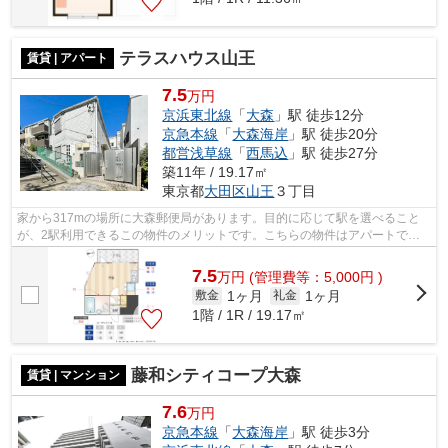
テラスハウス山王
賃貸 | アパート
7.5
万円
京浜東北線
「
大森
」駅 徒歩12分
京急本線
「
大森海岸
」駅 徒歩20分
都営浅草線
「
西馬込
」駅 徒歩27分
築11年 / 19.17㎡
東京都
大田区
山王
３丁目
家から317mの場所に大森郵便局があります。目的に応じて駅を選べること
が、2駅利用できるこの物件のメリットです。こちらの物件はアパートで
す。この物件は、駅まで徒歩12分に立地して...
7.5
万
円
(管理費等：5,000円 )
1ヶ月
1ヶ月
敷金
礼金
1階 / 1R / 19.17㎡
藤和シティコープ大森
賃貸 | マンション
7.6
万円
京急本線
「
大森海岸
」駅 徒歩3分