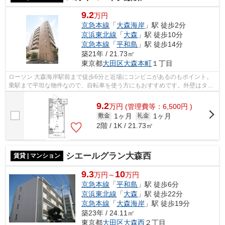
9.2
万円
京急本線
「
大森海岸
」駅 徒歩2分
京浜東北線
「
大森
」駅 徒歩10分
京急本線
「
平和島
」駅 徒歩14分
築21年 / 21.73㎡
東京都
大田区
大森本町
１丁目
ローソン 大森海岸駅前まで徒歩6分と近場にコンビニがあるのもポイント。
乗駅まで平坦な物件なので、自転車を使う方にもおすすめです。外壁はタイ
ル張りとなっていて、外観が素敵です...
9.2
万
円
(管理費等：6,500円 )
1ヶ月
1ヶ月
敷金
礼金
2階 / 1K / 21.73㎡
シエールグラン大森西
賃貸 | マンション
9.3
10
万円～
万円
京急本線
「
平和島
」駅 徒歩6分
京浜東北線
「
大森
」駅 徒歩22分
京急本線
「
大森海岸
」駅 徒歩19分
築23年 / 24.11㎡
東京都
大田区
大森西
２丁目