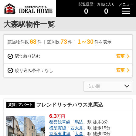
閲覧履歴
お気に入り
メニュー
0
0
大森駅物件一覧
68
73
1～30
該当物件数
件
空き数
件
件を表示
駅で絞り込む
変更
変更
絞り込み条件：
なし
フレンドリッチハウス東馬込
賃貸 | アパート
6.3
万円
都営浅草線
「
馬込
」駅 徒歩8分
横須賀線
「
西大井
」駅 徒歩15分
京浜東北線
「
大森
」駅 徒歩20分