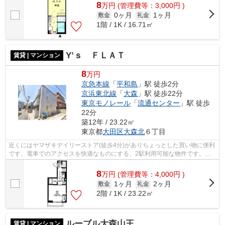
8
万
円
(管理費等：3,000円 )
0ヶ月
1ヶ月
敷金
礼金
1階 / 1K / 16.71㎡
Y’ｓ ＦＬＡＴ
賃貸 | マンション
8
万円
京急本線
「
平和島
」駅 徒歩2分
京浜東北線
「
大森
」駅 徒歩22分
東京モノレール
「
流通センター
」駅 徒歩
22分
築12年 / 23.22㎡
東京都
大田区
大森北
６丁目
近くにはヤマザキデイリーストア(徒歩4分)がありちょっとした買い物に便利
です。電車でのアクセスを快適なものにする、2駅利用可能な物件です。外
観タイル張りは、耐水効果があるので...
8
万
円
(管理費等：4,000円 )
1ヶ月
2ヶ月
敷金
礼金
2階 / 1K / 23.22㎡
ルーブル大森山王
賃貸 | マンション