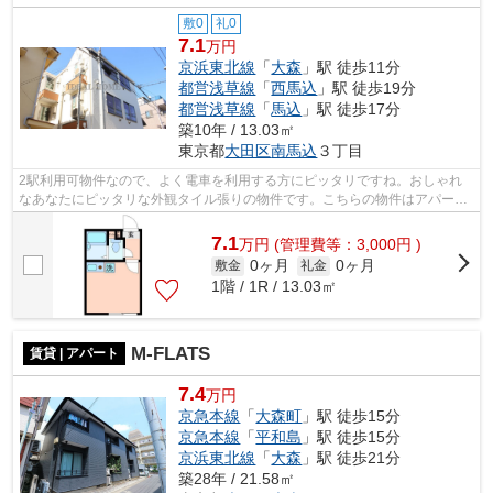
敷0
礼0
7.1
万円
京浜東北線
「
大森
」駅 徒歩11分
都営浅草線
「
西馬込
」駅 徒歩19分
都営浅草線
「
馬込
」駅 徒歩17分
築10年 / 13.03㎡
東京都
大田区
南馬込
３丁目
2駅利用可物件なので、よく電車を利用する方にピッタリですね。おしゃれ
なあなたにピッタリな外観タイル張りの物件です。こちらの物件はアパート
です。歩いて11分ほどで駅にアクセスで...
7.1
万
円
(管理費等：3,000円 )
0ヶ月
0ヶ月
敷金
礼金
1階 / 1R / 13.03㎡
M-FLATS
賃貸 | アパート
7.4
万円
京急本線
「
大森町
」駅 徒歩15分
京急本線
「
平和島
」駅 徒歩15分
京浜東北線
「
大森
」駅 徒歩21分
築28年 / 21.58㎡