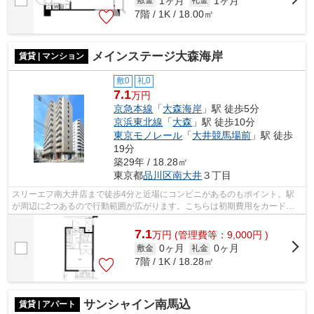
1ヶ月
1ヶ月
敷金
礼金
7階 / 1K / 18.00㎡
メインステージ大森海岸
賃貸 | マンション
敷0
礼0
7.1
万円
京急本線
「
大森海岸
」駅 徒歩5分
京浜東北線
「
大森
」駅 徒歩10分
東京モノレール
「
大井競馬場前
」駅 徒歩
19分
築29年 / 18.28㎡
東京都
品川区
南大井
３丁目
スリーエフ南大井店まで徒歩4分と近場にコンビニがあるのもポイント。駅
が周辺に2つあるので行動範囲が広がります。こちらは初期費用をカードで
お支払いいただける物件です。共用部に...
7.1
万
円
(管理費等：9,000円 )
0ヶ月
0ヶ月
敷金
礼金
7階 / 1K / 18.28㎡
サンシャイン南馬込
賃貸 | アパート