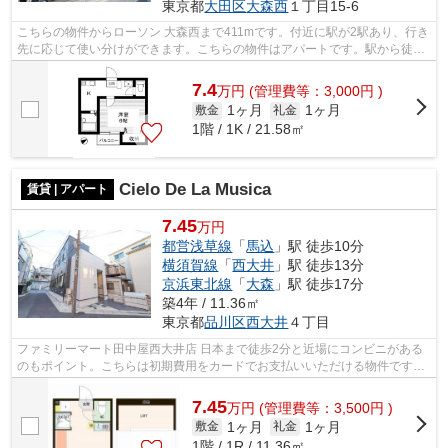
東京都
大田区
大森西
１丁目15-6
こちらの物件からローソン 大森西まで411mです。付近に駅が2駅あり、行き
先に応じて使い分けができます。こちらの物件はアパートです。駅から徒歩
15分のところにあるアパートはいかが...
7.4
万
円
(管理費等：3,000円 )
1ヶ月
1ヶ月
敷金
礼金
1階 / 1K / 21.58㎡
Cielo De La Musica
賃貸 | アパート
7.45
万円
都営浅草線
「
馬込
」駅 徒歩10分
横須賀線
「
西大井
」駅 徒歩13分
京浜東北線
「
大森
」駅 徒歩17分
築4年 / 11.36㎡
東京都
品川区
西大井
４丁目
ファミリーマート田中屋西大井店 日本まで徒歩2分と近場にコンビニがある
のもポイント。こちらは初期費用をカードでお支払いいただける物件です。
設備が充実してうれしい、築浅物件で...
7.45
万
円
(管理費等：3,500円 )
1ヶ月
1ヶ月
敷金
礼金
1階 / 1R / 11.36㎡