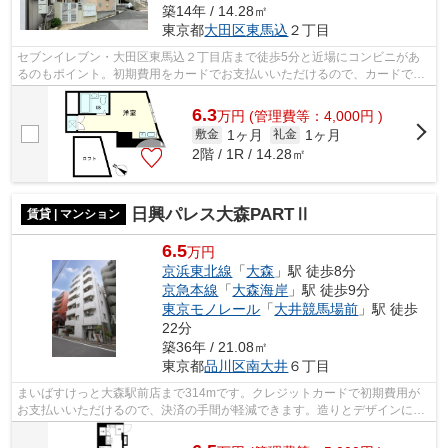
築14年 / 14.28㎡
東京都
大田区
東馬込
２丁目
セブンイレブン・大田区東馬込２丁目店まで徒歩5分と近場にコンビニがあ
るのもポイント。初期費用をカードでお支払いいただけるので、カードで決
済したい方にもおすすめです。こちらの...
6.3
万
円
(管理費等：4,000円 )
1ヶ月
1ヶ月
敷金
礼金
2階 / 1R / 14.28㎡
日興パレス大森PARTⅡ
賃貸 | マンション
6.5
万円
京浜東北線
「
大森
」駅 徒歩8分
京急本線
「
大森海岸
」駅 徒歩9分
東京モノレール
「
大井競馬場前
」駅 徒歩
22分
築36年 / 21.08㎡
東京都
品川区
南大井
６丁目
まいばすけっと大森駅前店まで314mです。クレジットカードで初期費用が
お支払いいただけるので、決済の手間が軽減できます。造りとデザインに関
して、自信をもって情報を提供できるマ...