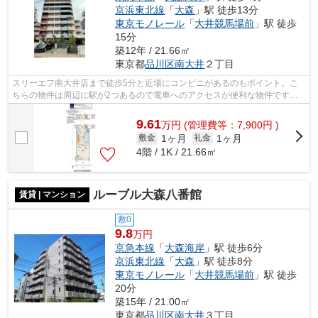
京浜東北線
「
大森
」駅 徒歩13分
東京モノレール
「
大井競馬場前
」駅 徒歩
15分
築12年 / 21.66㎡
東京都
品川区
南大井
２丁目
スリーエフ南大井店まで徒歩5分と近場にコンビニがあるのもポイント。こ
ちらの物件は周辺に駅が2つあるので電車へのアクセスが便利な物件です。
こちらの物件はマンションです。共用部...
9.61
万
円
(管理費等：7,900円 )
1ヶ月
1ヶ月
敷金
礼金
4階 / 1K / 21.66㎡
ルーブル大森八番館
賃貸 | マンション
敷0
9.8
万円
京急本線
「
大森海岸
」駅 徒歩6分
京浜東北線
「
大森
」駅 徒歩8分
東京モノレール
「
大井競馬場前
」駅 徒歩
20分
築15年 / 21.00㎡
東京都
品川区
南大井
３丁目