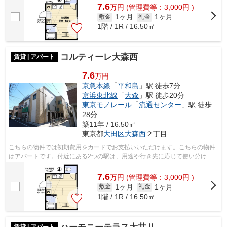
7.6
万
円
(管理費等：3,000円 )
1ヶ月
1ヶ月
敷金
礼金
1階 / 1R / 16.50㎡
コルティーレ大森西
賃貸 | アパート
7.6
万円
京急本線
「
平和島
」駅 徒歩7分
京浜東北線
「
大森
」駅 徒歩20分
東京モノレール
「
流通センター
」駅 徒歩
28分
築11年 / 16.50㎡
東京都
大田区
大森西
２丁目
こちらの物件では初期費用をカードでお支払いいただけます。こちらの物件
はアパートです。付近にある2つの駅は、用途や行き先に応じて使い分ける
ことができます。駅から徒歩7分に立地...
7.6
万
円
(管理費等：3,000円 )
1ヶ月
1ヶ月
敷金
礼金
1階 / 1R / 16.50㎡