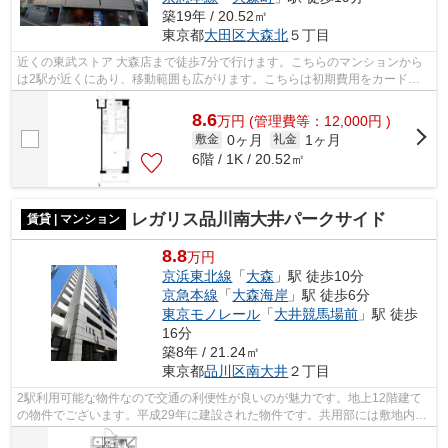
築19年 / 20.52㎡
東京都
大田区
大森北
５丁目
近くの東武ストア 大森店まで徒歩7分で行けます。こちらのマンションから
は2駅が近くにあり、移動範囲も広がります。こちらは初期費用をカードで
お支払いいただける物件です。共用部に...
8.6
万
円
(管理費等：12,000円 )
0ヶ月
1ヶ月
敷金
礼金
6階 / 1K / 20.52㎡
レガリス品川南大井パークサイド
賃貸 | マンション
8.8
万円
京浜東北線
「
大森
」駅 徒歩10分
京急本線
「
大森海岸
」駅 徒歩6分
東京モノレール
「
大井競馬場前
」駅 徒歩
16分
築8年 / 21.24㎡
東京都
品川区
南大井
２丁目
2駅利用可能な物件なので交通の利便性が良いのが魅力です。地上12階建て
の物件でございます。平成29年に建設された物件です。共用部には敷地内ご
み置き場・エレベータなどが揃っており...