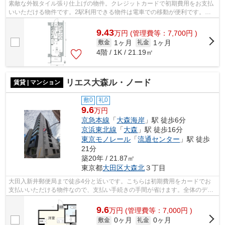
素敵な外観タイル張り仕上げの物件。クレジットカードで初期費用をお支払
いいただける物件です。2駅利用できる物件は電車での移動が便利です。共
用部には敷地内ごみ置き場・エレベータ...
9.43
万
円
(管理費等：7,700円 )
1ヶ月
1ヶ月
敷金
礼金
4階 / 1K / 21.19㎡
リエス大森ル・ノード
賃貸 | マンション
敷0
礼0
9.6
万円
京急本線
「
大森海岸
」駅 徒歩6分
京浜東北線
「
大森
」駅 徒歩16分
東京モノレール
「
流通センター
」駅 徒歩
21分
築20年 / 21.87㎡
東京都
大田区
大森北
３丁目
大田入新井郵便局まで徒歩4分と近いです。こちらは初期費用をカードでお
支払いいただける物件なので、支払い手続きの手間が省けます。全体のデザ
インの印象にも大きく影響する、外観タ...
9.6
万
円
(管理費等：7,000円 )
0ヶ月
0ヶ月
敷金
礼金