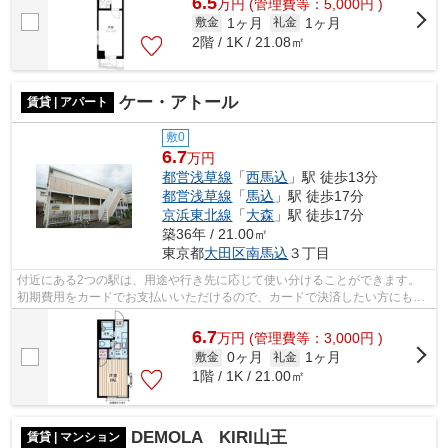
6.5
万
円
(管理費等：5,000円 )
1ヶ月
1ヶ月
敷金
礼金
2階 / 1K / 21.08㎡
ケー・アトール
賃貸 | アパート
敷0
6.7
万円
都営浅草線
「
西馬込
」駅 徒歩13分
都営浅草線
「
馬込
」駅 徒歩17分
京浜東北線
「
大森
」駅 徒歩17分
築36年 / 21.00㎡
東京都
大田区
南馬込
３丁目
付近にある2つの駅は、用途や行き先に応じて使い分けることができます。
初期費用をカードでお支払いいただけるので、カードで決済したい方にもお
すすめです。こちらの物件はアパートで...
6.7
万
円
(管理費等：3,000円 )
0ヶ月
1ヶ月
敷金
礼金
1階 / 1K / 21.00㎡
DEMOLA KIRI山王
賃貸 | マンション