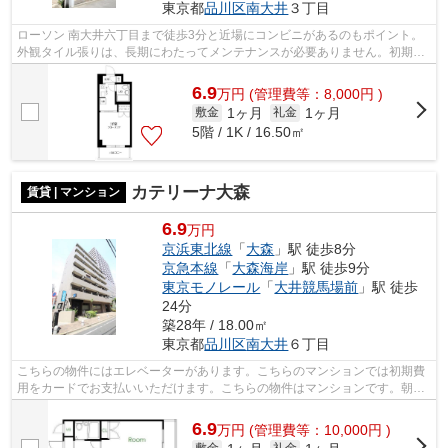
東京都
品川区
南大井
３丁目
ローソン 南大井六丁目まで徒歩3分と近場にコンビニがあるのもポイント。
外観タイル張りは、長期にわたってメンテナンスが必要ありません。初期費
用はカードで決済いただけます。駅ま...
6.9
万
円
(管理費等：8,000円 )
1ヶ月
1ヶ月
敷金
礼金
5階 / 1K / 16.50㎡
カテリーナ大森
賃貸 | マンション
6.9
万円
京浜東北線
「
大森
」駅 徒歩8分
京急本線
「
大森海岸
」駅 徒歩9分
東京モノレール
「
大井競馬場前
」駅 徒歩
24分
築28年 / 18.00㎡
東京都
品川区
南大井
６丁目
こちらの物件にはエレベーターがあります。こちらのマンションでは初期費
用をカードでお支払いいただけます。こちらの物件はマンションです。朝に
慌てることなく行動するために駅から...
6.9
万
円
(管理費等：10,000円 )