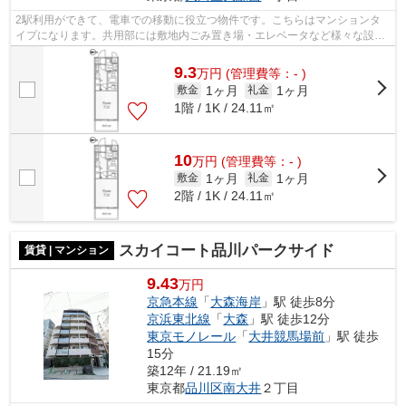
2駅利用ができて、電車での移動に役立つ物件です。こちらはマンションタ
イプになります。共用部には敷地内ごみ置き場・エレベータなど様々な設備
やサービスが揃っているので便利です。...
9.3
万
円
(管理費等：- )
1ヶ月
1ヶ月
敷金
礼金
1階 / 1K / 24.11㎡
10
万
円
(管理費等：- )
1ヶ月
1ヶ月
敷金
礼金
2階 / 1K / 24.11㎡
スカイコート品川パークサイド
賃貸 | マンション
9.43
万円
京急本線
「
大森海岸
」駅 徒歩8分
京浜東北線
「
大森
」駅 徒歩12分
東京モノレール
「
大井競馬場前
」駅 徒歩
15分
築12年 / 21.19㎡
東京都
品川区
南大井
２丁目