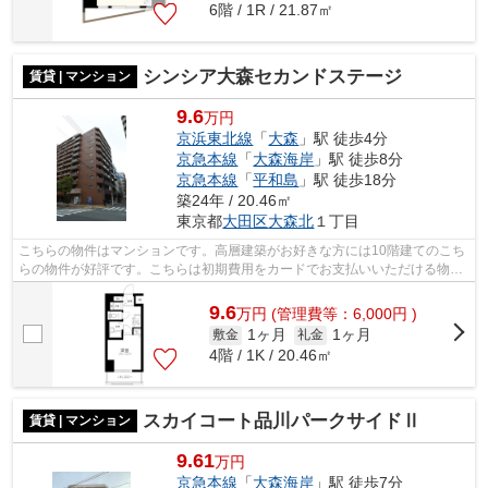
6階 / 1R / 21.87㎡
シンシア大森セカンドステージ
賃貸 | マンション
9.6
万円
京浜東北線
「
大森
」駅 徒歩4分
京急本線
「
大森海岸
」駅 徒歩8分
京急本線
「
平和島
」駅 徒歩18分
築24年 / 20.46㎡
東京都
大田区
大森北
１丁目
こちらの物件はマンションです。高層建築がお好きな方には10階建てのこち
らの物件が好評です。こちらは初期費用をカードでお支払いいただける物件
なので、支払い手続きの手間が省けま...
9.6
万
円
(管理費等：6,000円 )
1ヶ月
1ヶ月
敷金
礼金
4階 / 1K / 20.46㎡
スカイコート品川パークサイドⅡ
賃貸 | マンション
9.61
万円
京急本線
「
大森海岸
」駅 徒歩7分