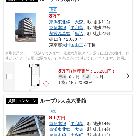
敷0
8
万円
京浜東北線
「
大森
」駅 徒歩11分
京急本線
「
平和島
」駅 徒歩23分
都営浅草線
「
馬込
」駅 徒歩22分
築18年 / 20.68㎡
東京都
大田区
山王
４丁目
初期費用のカード決済ができます。素敵な外観タイル張り仕上げの物件。お
使いいただける駅は2駅あり、行き先に応じて使い分けができます。共用部
には敷地内ごみ置き場・エレベータなど...
8
万
円
(管理費等：15,200円 )
0ヶ月
1ヶ月
敷金
礼金
1階 / 1K / 20.68㎡
ルーブル大森六番館
賃貸 | マンション
敷0
8.6
万円
京急本線
「
平和島
」駅 徒歩14分
京浜東北線
「
大森
」駅 徒歩14分
京急本線
「
大森町
」駅 徒歩19分