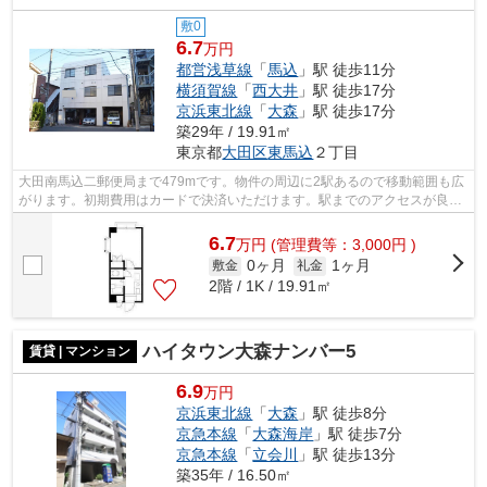
敷0
6.7
万円
都営浅草線
「
馬込
」駅 徒歩11分
横須賀線
「
西大井
」駅 徒歩17分
京浜東北線
「
大森
」駅 徒歩17分
築29年 / 19.91㎡
東京都
大田区
東馬込
２丁目
大田南馬込二郵便局まで479mです。物件の周辺に2駅あるので移動範囲も広
がります。初期費用はカードで決済いただけます。駅までのアクセスが良
い、徒歩11分のところに位置する物件です...
6.7
万
円
(管理費等：3,000円 )
0ヶ月
1ヶ月
敷金
礼金
2階 / 1K / 19.91㎡
ハイタウン大森ナンバー5
賃貸 | マンション
6.9
万円
京浜東北線
「
大森
」駅 徒歩8分
京急本線
「
大森海岸
」駅 徒歩7分
京急本線
「
立会川
」駅 徒歩13分
築35年 / 16.50㎡