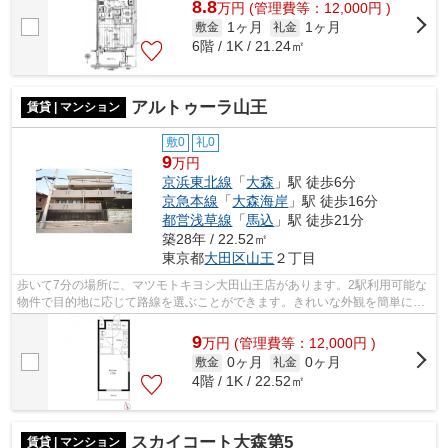
8.8
万
円
(管理費等：12,000円 )
1ヶ月
1ヶ月
敷金
礼金
6階 / 1K / 21.24㎡
アルトゥーラ山王
賃貸 | マンション
敷0
礼0
9
万円
京浜東北線
「
大森
」駅 徒歩6分
京急本線
「
大森海岸
」駅 徒歩16分
都営浅草線
「
馬込
」駅 徒歩21分
築28年 / 22.52㎡
東京都
大田区
山王
２丁目
歩いて7分の場所に、マツモトキヨシ大田山王店があります。2駅利用可能な
物件で目的地に応じて路線を選ぶことができます。きれいな外観を簡単に保
つことができる、外観タイル張りとな...
9
万
円
(管理費等：12,000円 )
0ヶ月
0ヶ月
敷金
礼金
4階 / 1K / 22.52㎡
スカイコート大森第5
賃貸 | マンション