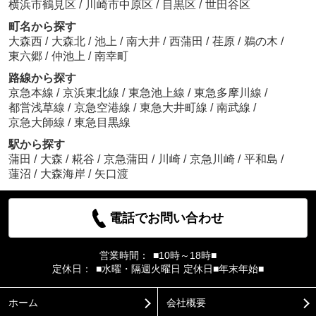
横浜市鶴見区
/
川崎市中原区
/
目黒区
/
世田谷区
町名から探す
大森西
/
大森北
/
池上
/
南大井
/
西蒲田
/
荏原
/
鵜の木
/
東六郷
/
仲池上
/
南幸町
路線から探す
京急本線
/
京浜東北線
/
東急池上線
/
東急多摩川線
/
都営浅草線
/
京急空港線
/
東急大井町線
/
南武線
/
京急大師線
/
東急目黒線
駅から探す
蒲田
/
大森
/
糀谷
/
京急蒲田
/
川崎
/
京急川崎
/
平和島
/
蓮沼
/
大森海岸
/
矢口渡
電話でお問い合わせ
営業時間：
■10時～18時■
定休日：
■水曜・隔週火曜日 定休日■年末年始■
ホーム
会社概要