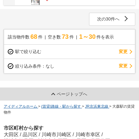
次の30件へ
68
73
1～30
該当物件数
件
空き数
件
件を表示
駅で絞り込む
変更
変更
絞り込み条件：
なし
ページトップへ
アイディアルホーム
>
(賃貸)路線・駅から探す
>
JR京浜東北線
>
大森駅の賃貸
物件
市区町村から探す
大田区
/
品川区
/
川崎市川崎区
/
川崎市幸区
/