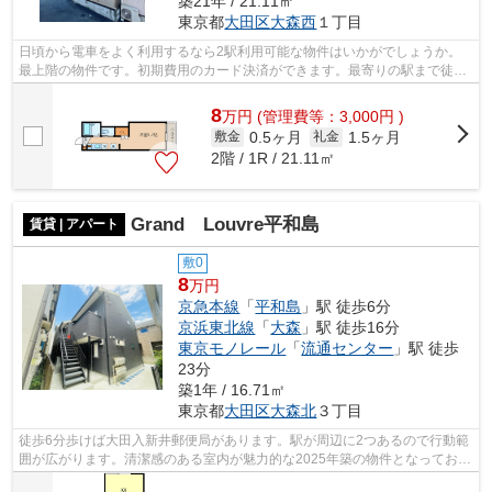
築21年 / 21.11㎡
東京都
大田区
大森西
１丁目
日頃から電車をよく利用するなら2駅利用可能な物件はいかがでしょうか。
最上階の物件です。初期費用のカード決済ができます。最寄りの駅まで徒歩
13分の物件です。アイディアルホーム ...
8
万
円
(管理費等：3,000円 )
0.5ヶ月
1.5ヶ月
敷金
礼金
2階 / 1R / 21.11㎡
Grand Louvre平和島
賃貸 | アパート
敷0
8
万円
京急本線
「
平和島
」駅 徒歩6分
京浜東北線
「
大森
」駅 徒歩16分
東京モノレール
「
流通センター
」駅 徒歩
23分
築1年 / 16.71㎡
東京都
大田区
大森北
３丁目
徒歩6分歩けば大田入新井郵便局があります。駅が周辺に2つあるので行動範
囲が広がります。清潔感のある室内が魅力的な2025年築の物件となってお
り、一押しです。徒歩6分に駅のある、ニ...