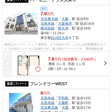
ハーモニーテラス大井Ⅱ
賃貸 | アパート
敷0
7.9
万円
京浜東北線
「
大森
」駅 徒歩9分
京急本線
「
大森海岸
」駅 徒歩15分
横須賀線
「
西大井
」駅 徒歩18分
築4年 / 11.04㎡
東京都
品川区
大井
６丁目
便利なスーパー「トップ 鹿島店」まで468mです。こちらは初期費用をカー
ドでお支払いいただける物件です。最上階のアパートです。電車移動の多い
方に嬉しい駅から徒歩9分の物件です。...
7.9
万
円
(管理費等：3,500円 )
0ヶ月
1ヶ月
敷金
礼金
2階 / 1R / 11.04㎡
フレンドリーWEST
賃貸 | アパート
8
万円
京急本線
「
平和島
」駅 徒歩13分
京急本線
「
大森町
」駅 徒歩13分
京浜東北線
「
大森
」駅 徒歩17分