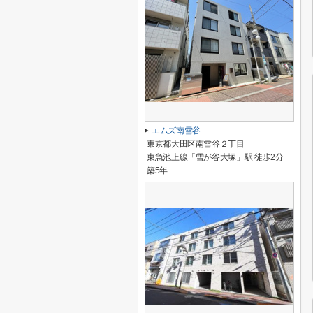
エムズ南雪谷
東京都大田区南雪谷２丁目
東急池上線「雪が谷大塚」駅 徒歩2分
築5年