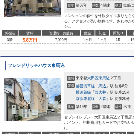
築37年
4階建
鉄筋
築年
階数
構造
マンションの個性を外観タイル張りなら
る、アクセスが良い物件です。さわやか
シ...
所在階
賃料
管理費・共益費
敷金
礼金
間取り
5.8
万円
3階
7,000円
1ヶ月
1ヶ月
1R
1
フレンドリッチハウス東馬込
東京都
大田区
東馬込
２丁目
住所
交通
都営浅草線
「
馬込
」駅 徒歩8分
横須賀線
「
西大井
」駅 徒歩15分
京浜東北線
「
大森
」駅 徒歩20分
築14年
2階建
木造
築年
階数
構造
セブンイレブン・大田区東馬込２丁目店
ポイント。初期費用をカードでお支払い
に...