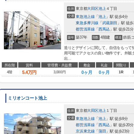
東京都
大田区
池上
４丁目
住所
交通
東急池上線
「
池上
」駅 徒歩4分
東急多摩川線
「
武蔵新田
」駅 徒歩
都営浅草線
「
西馬込
」駅 徒歩21分
築37年
4階建
鉄筋
築年
階数
構造
造りとデザインに関して、自信をもって
用可能でアクセスの良い物件です。外観
出...
所在階
賃料
管理費・共益費
敷金
礼金
間取り
5.4
万円
0ヶ月
0ヶ月
4階
3,000円
1R
ミリオンコート池上
東京都
大田区
池上
１丁目
住所
交通
東急池上線
「
池上
」駅 徒歩9分
都営浅草線
「
西馬込
」駅 徒歩20分
京浜東北線
「
蒲田
」駅 徒歩23分