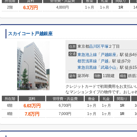
所在階
賃料
管理費・共益費
敷金
礼金
間取り
6.3
万円
2階
4,000円
1ヶ月
1ヶ月
1R
1
スカイコート戸越銀座
東京都
品川区
平塚
２丁目
住所
交通
東急池上線
「
戸越銀座
」駅 徒歩4
都営浅草線
「
戸越
」駅 徒歩7分
東急目黒線
「
武蔵小山
」駅 徒歩1
築35年
11階建
鉄筋
築年
階数
構造
クレジットカードで初期費用をお支払い
なマンションタイプの物件です。おしゃれ
所在階
賃料
管理費・共益費
敷金
礼金
間取り
6.63
万円
6階
6,700円
1ヶ月
1ヶ月
1R
1
7.8
万円
8階
7,000円
1ヶ月
1ヶ月
1R
1