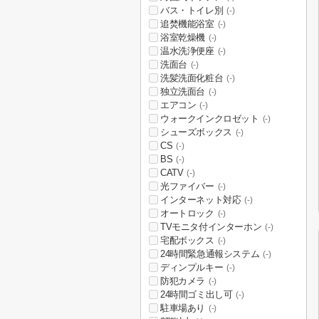
バス・トイレ別
(-)
追焚機能浴室
(-)
浴室乾燥機
(-)
温水洗浄便座
(-)
洗面台
(-)
洗髪洗面化粧台
(-)
独立洗面台
(-)
エアコン
(-)
ウォークインクロゼット
(-)
シューズボックス
(-)
CS
(-)
BS
(-)
CATV
(-)
光ファイバー
(-)
インターネット対応
(-)
オートロック
(-)
TVモニタ付インターホン
(-)
宅配ボックス
(-)
24時間緊急通報システム
(-)
ディンプルキー
(-)
防犯カメラ
(-)
24時間ゴミ出し可
(-)
駐車場あり
(-)