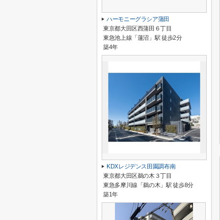
ハーモニーグラシア蒲田
東京都大田区西蒲田６丁目
東急池上線「蓮沼」駅 徒歩2分
築4年
KDXレジデンス田園調布南
東京都大田区鵜の木３丁目
東急多摩川線「鵜の木」駅 徒歩8分
築1年