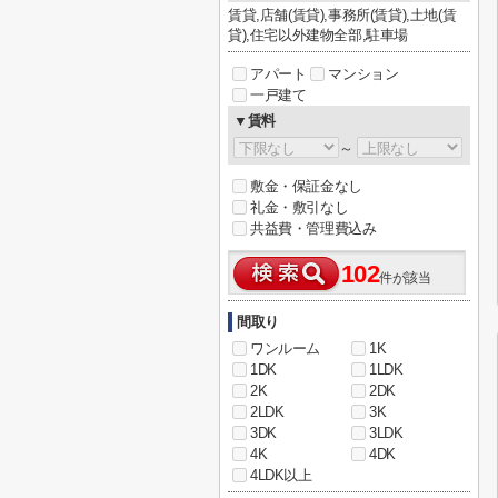
賃貸,店舗(賃貸),事務所(賃貸),土地(賃
貸),住宅以外建物全部,駐車場
アパート
マンション
一戸建て
▼賃料
～
敷金・保証金なし
礼金・敷引なし
共益費・管理費込み
102
件が該当
間取り
ワンルーム
1K
1DK
1LDK
2K
2DK
2LDK
3K
3DK
3LDK
4K
4DK
4LDK以上