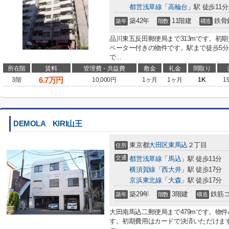
都営浅草線
「
高輪台
」駅 徒歩11分
築42年
11階建
鉄骨
築年
階数
構造
品川東五反田郵便局まで313mです。初
ベーター付きの物件です。駅まで徒歩5
で...
所在階
賃料
管理費・共益費
敷金
礼金
間取り
6.7
万円
3階
10,000円
1ヶ月
1ヶ月
1K
1
DEMOLA KIRI山王
東京都
大田区
東馬込
２丁目
住所
交通
都営浅草線
「
馬込
」駅 徒歩11分
横須賀線
「
西大井
」駅 徒歩17分
京浜東北線
「
大森
」駅 徒歩17分
築29年
3階建
鉄筋
築年
階数
構造
大田南馬込二郵便局まで479mです。物
す。初期費用はカードで決済いただけます