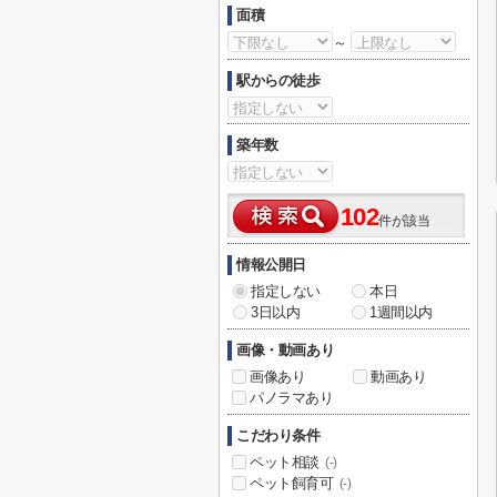
面積
～
駅からの徒歩
築年数
102
件が該当
情報公開日
指定しない
本日
3日以内
1週間以内
画像・動画あり
画像あり
動画あり
パノラマあり
こだわり条件
ペット相談
(-)
ペット飼育可
(-)