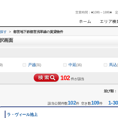
営業時間：
■10時～18時■
ら探す
>
都営地下鉄都営浅草線の賃貸物件
択画面
戸越
中延
馬込
(9)
(31)
(16)
102
件が該当
並び順：
102
109
1-3
該当公開件数
件 空き数
件
ラ・ヴィール池上