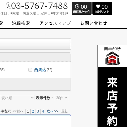
00
00
定休日：
■水曜・隔週火曜日 定休日■年末年始■
西馬込
(36)
(32)
表示件数：
0
件表示
<<前へ
1
2
3
4
次へ>>
最初