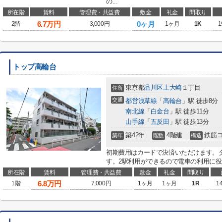
の...
所在階
賃料
管理費・共益費
敷金
礼金
間取り
6.7
万円
0ヶ月
2階
3,000円
1ヶ月
1K
1
トップ高輪台
東京都
品川区
上大崎
１丁目
住所
交通
都営浅草線
「
高輪台
」駅 徒歩8分
南北線
「
白金台
」駅 徒歩11分
山手線
「
五反田
」駅 徒歩13分
築42年
4階建
鉄筋
築年
階数
構造
初期費用はカードで決済いただけます。
す。2駅利用ができるので電車の利用に役立
所在階
賃料
管理費・共益費
敷金
礼金
間取り
6.8
万円
1階
7,000円
1ヶ月
1ヶ月
1R
1