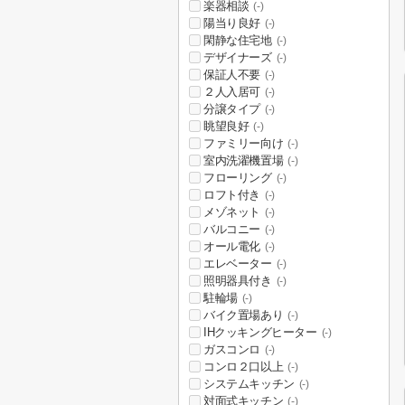
楽器相談
(-)
陽当り良好
(-)
閑静な住宅地
(-)
デザイナーズ
(-)
保証人不要
(-)
２人入居可
(-)
分譲タイプ
(-)
眺望良好
(-)
ファミリー向け
(-)
室内洗濯機置場
(-)
フローリング
(-)
ロフト付き
(-)
メゾネット
(-)
バルコニー
(-)
オール電化
(-)
エレベーター
(-)
照明器具付き
(-)
駐輪場
(-)
バイク置場あり
(-)
IHクッキングヒーター
(-)
ガスコンロ
(-)
コンロ２口以上
(-)
システムキッチン
(-)
対面式キッチン
(-)