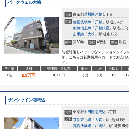
パークウェル大崎
東京都
品川区
戸越
１丁目
住所
交通
都営浅草線
「
戸越
」駅 徒歩4分
東急池上線
「
戸越銀座
」駅 徒歩6
山手線
「
大崎
」駅 徒歩12分
築30年
4階建
鉄筋
築年
階数
構造
防犯対策もバッチリなマンションタイプ
す。こちらは初期費用をカードでお支払
ア...
所在階
賃料
管理費・共益費
敷金
礼金
間取り
6.9
万円
1階
8,000円
1ヶ月
1ヶ月
1K
1
サンシャイン南馬込
東京都
大田区
南馬込
３丁目
住所
交通
京浜東北線
「
大森
」駅 徒歩11分
都営浅草線
「
西馬込
」駅 徒歩19分