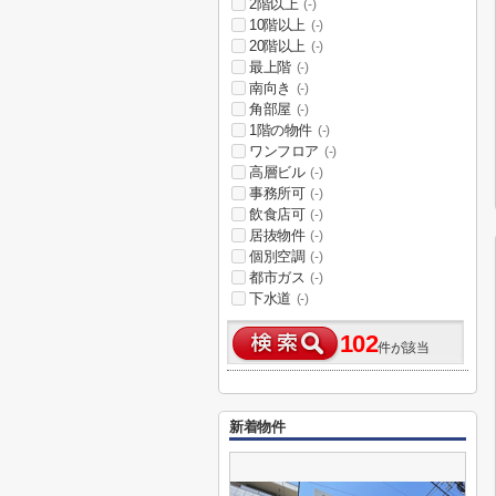
2階以上
(-)
10階以上
(-)
20階以上
(-)
最上階
(-)
南向き
(-)
角部屋
(-)
1階の物件
(-)
ワンフロア
(-)
高層ビル
(-)
事務所可
(-)
飲食店可
(-)
居抜物件
(-)
個別空調
(-)
都市ガス
(-)
下水道
(-)
102
件が該当
新着物件