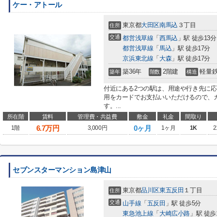
ケー・アトール
東京都
大田区
南馬込
３丁目
住所
交通
都営浅草線
「
西馬込
」駅 徒歩13分
都営浅草線
「
馬込
」駅 徒歩17分
京浜東北線
「
大森
」駅 徒歩17分
築36年
2階建
軽量
築年
階数
構造
付近にある2つの駅は、用途や行き先に
用をカードでお支払いいただけるので、
す。...
所在階
賃料
管理費・共益費
敷金
礼金
間取り
6.7
万円
0ヶ月
1階
3,000円
1ヶ月
1K
2
セブンスターマンション島津山
東京都
品川区
東五反田
１丁目
住所
交通
山手線
「
五反田
」駅 徒歩5分
東急池上線
「
大崎広小路
」駅 徒歩