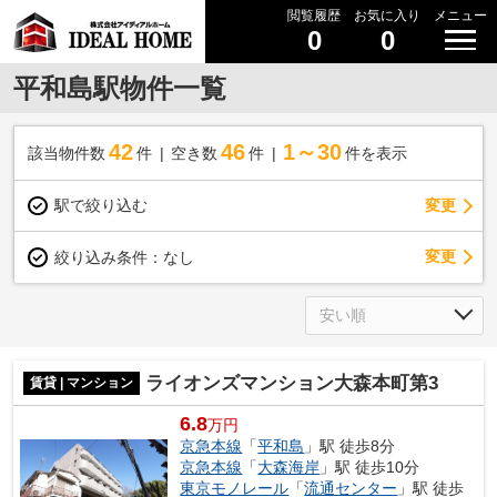
閲覧履歴
お気に入り
メニュー
0
0
平和島駅物件一覧
42
46
1～30
該当物件数
件
空き数
件
件を表示
駅で絞り込む
変更
変更
絞り込み条件：
なし
ライオンズマンション大森本町第3
賃貸 | マンション
6.8
万円
京急本線
「
平和島
」駅 徒歩8分
京急本線
「
大森海岸
」駅 徒歩10分
東京モノレール
「
流通センター
」駅 徒歩