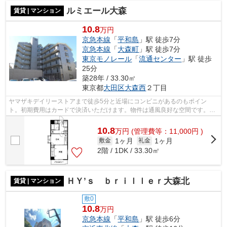
ルミエール大森
賃貸 | マンション
10.8
万円
京急本線
「
平和島
」駅 徒歩7分
京急本線
「
大森町
」駅 徒歩7分
東京モノレール
「
流通センター
」駅 徒歩
25分
築28年 / 33.30㎡
東京都
大田区
大森西
２丁目
ヤマザキデイリーストアまで徒歩5分と近場にコンビニがあるのもポイン
ト。初期費用はカードで決済いただけます。物件は通風良好な空間です。駅
から徒歩7分の位置にある物件なので、ア...
10.8
万
円
(管理費等：11,000円 )
1ヶ月
1ヶ月
敷金
礼金
2階 / 1DK / 33.30㎡
ＨＹ’ｓ ｂｒｉｌｌｅｒ大森北
賃貸 | マンション
敷0
10.8
万円
京急本線
「
平和島
」駅 徒歩6分