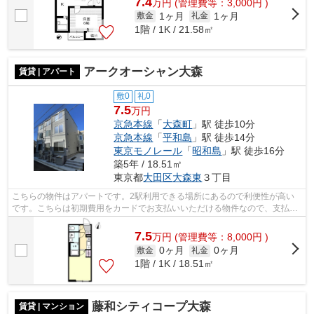
7.4
万
円
(管理費等：3,000円 )
1ヶ月
1ヶ月
敷金
礼金
1階 / 1K / 21.58㎡
アークオーシャン大森
賃貸 | アパート
敷0
礼0
7.5
万円
京急本線
「
大森町
」駅 徒歩10分
京急本線
「
平和島
」駅 徒歩14分
東京モノレール
「
昭和島
」駅 徒歩16分
築5年 / 18.51㎡
東京都
大田区
大森東
３丁目
こちらの物件はアパートです。2駅利用できる場所にあるので利便性が高い
です。こちらは初期費用をカードでお支払いいただける物件なので、支払い
手続きの手間が省けます。駅から徒歩10...
7.5
万
円
(管理費等：8,000円 )
0ヶ月
0ヶ月
敷金
礼金
1階 / 1K / 18.51㎡
藤和シティコープ大森
賃貸 | マンション