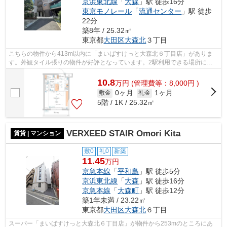
京浜東北線
「
大森
」駅 徒歩16分
東京モノレール
「
流通センター
」駅 徒歩
22分
築8年 / 25.32㎡
東京都
大田区
大森北
３丁目
こちらの物件から413m以内に「まいばすけっと大森北６丁目店」がありま
す。外観タイル張りの物件が好評となっています。2駅利用できる場所にあ
り、アクセスが便利です。共用部には敷地...
10.8
万
円
(管理費等：8,000円 )
0ヶ月
1ヶ月
敷金
礼金
5階 / 1K / 25.32㎡
VERXEED STAIR Omori Kita
賃貸 | マンション
敷0
礼0
新築
11.45
万円
京急本線
「
平和島
」駅 徒歩5分
京浜東北線
「
大森
」駅 徒歩16分
京急本線
「
大森町
」駅 徒歩12分
築1年未満 / 23.22㎡
東京都
大田区
大森北
６丁目
スーパー「まいばすけっと大森北６丁目店」が物件から253mのところにあ