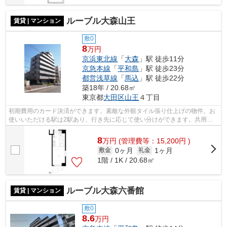
ルーブル大森山王
賃貸 | マンション
敷0
8
万円
京浜東北線
「
大森
」駅 徒歩11分
京急本線
「
平和島
」駅 徒歩23分
都営浅草線
「
馬込
」駅 徒歩22分
築18年 / 20.68㎡
東京都
大田区
山王
４丁目
初期費用のカード決済ができます。素敵な外観タイル張り仕上げの物件。お
使いいただける駅は2駅あり、行き先に応じて使い分けができます。共用部
には敷地内ごみ置き場・エレベータなど...
8
万
円
(管理費等：15,200円 )
0ヶ月
1ヶ月
敷金
礼金
1階 / 1K / 20.68㎡
ルーブル大森六番館
賃貸 | マンション
敷0
8.6
万円