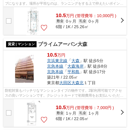
プになります。場所が平坦なのは、ランニングをする上で抑えたいポイント
ですね。外観タイル張りは、雨風の侵入...
10.5
万
円
(管理費等：10,000円 )
0ヶ月
0ヶ月
敷金
礼金
6階 / 1K / 25.26㎡
プライムアーバン大森
賃貸 | マンション
10.5
万円
京浜東北線
「
大森
」駅 徒歩5分
京急本線
「
大森海岸
」駅 徒歩8分
京急本線
「
平和島
」駅 徒歩17分
築21年 / 22.05㎡
東京都
大田区
大森北
１丁目
防犯対策もバッチリなマンションタイプの物件です。2駅利用可能でアクセ
スの良いマンションです。クレジットカードで初期費用をお支払いいただけ
る物件です。共用部には敷地内ごみ置き...
10.5
万
円
(管理費等：7,000円 )
1ヶ月
1ヶ月
敷金
礼金
6階 / 1K / 22.05㎡