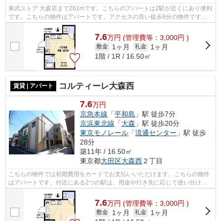
東武ストア 大森店まで261mです。こちらのアパートは2駅が近くにあり便利
です。こちらの物件はアパートです。アクセスの良い徒歩9分の物件です。
大田区に特化したアイディアルホーム ...
7.6
万
円
(管理費等：3,000円 )
1ヶ月
1ヶ月
敷金
礼金
1階 / 1R / 16.50㎡
コルティーレ大森西
賃貸 | アパート
7.6
万円
京急本線
「
平和島
」駅 徒歩7分
京浜東北線
「
大森
」駅 徒歩20分
東京モノレール
「
流通センター
」駅 徒歩
28分
築11年 / 16.50㎡
東京都
大田区
大森西
２丁目
こちらの物件では初期費用をカードでお支払いいただけます。こちらの物件
はアパートです。付近にある2つの駅は、用途や行き先に応じて使い分ける
ことができます。駅から徒歩7分に立地...
7.6
万
円
(管理費等：3,000円 )
1ヶ月
1ヶ月
敷金
礼金