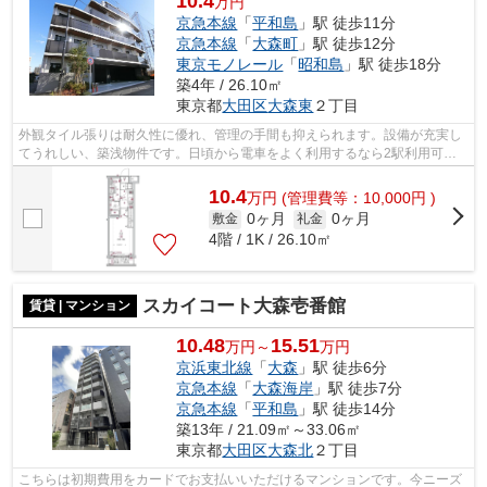
10.4
万円
京急本線
「
平和島
」駅 徒歩11分
京急本線
「
大森町
」駅 徒歩12分
東京モノレール
「
昭和島
」駅 徒歩18分
築4年 / 26.10㎡
東京都
大田区
大森東
２丁目
外観タイル張りは耐久性に優れ、管理の手間も抑えられます。設備が充実し
てうれしい、築浅物件です。日頃から電車をよく利用するなら2駅利用可能
な物件はいかがでしょうか。駅まで徒歩...
10.4
万
円
(管理費等：10,000円 )
0ヶ月
0ヶ月
敷金
礼金
4階 / 1K / 26.10㎡
スカイコート大森壱番館
賃貸 | マンション
10.48
15.51
万円～
万円
京浜東北線
「
大森
」駅 徒歩6分
京急本線
「
大森海岸
」駅 徒歩7分
京急本線
「
平和島
」駅 徒歩14分
築13年 / 21.09㎡～33.06㎡
東京都
大田区
大森北
２丁目
こちらは初期費用をカードでお支払いいただけるマンションです。今ニーズ