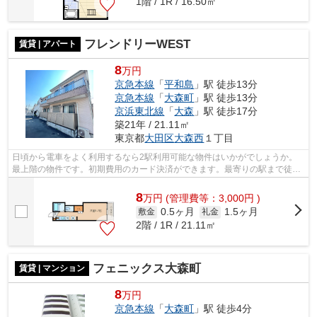
1階 / 1R / 16.50㎡
フレンドリーWEST
賃貸 | アパート
8
万円
京急本線
「
平和島
」駅 徒歩13分
京急本線
「
大森町
」駅 徒歩13分
京浜東北線
「
大森
」駅 徒歩17分
築21年 / 21.11㎡
東京都
大田区
大森西
１丁目
日頃から電車をよく利用するなら2駅利用可能な物件はいかがでしょうか。
最上階の物件です。初期費用のカード決済ができます。最寄りの駅まで徒歩
13分の物件です。アイディアルホーム ...
8
万
円
(管理費等：3,000円 )
0.5ヶ月
1.5ヶ月
敷金
礼金
2階 / 1R / 21.11㎡
フェニックス大森町
賃貸 | マンション
8
万円
京急本線
「
大森町
」駅 徒歩4分