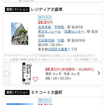
レジディア大森東
賃貸 | マンション
敷0
礼0
10.3
万円
京急本線
「
平和島
」駅 徒歩5分
東京モノレール
「
流通センター
」駅 徒歩
20分
京浜東北線
「
大森
」駅 徒歩26分
築19年 / 20.29㎡
東京都
大田区
大森東
１丁目
ヤマザキデイリーストアまで徒歩2分と近場にコンビニがあるのもポイン
ト。お洒落で素敵な外観タイル張りのマンションです。地上10階建てで景色
も良く、多数のお問い合わせをいただいて...
10.3
万
円
(管理費等：15,000円 )
0ヶ月
0ヶ月
敷金
礼金
4階 / 1R / 20.29㎡
ＳＰコート大森町
賃貸 | マンション
敷0
礼0