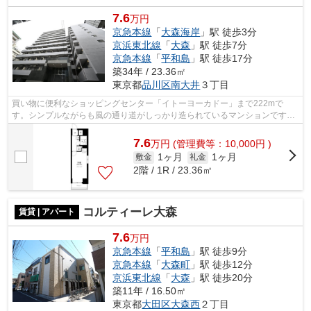
7.6
万円
京急本線
「
大森海岸
」駅 徒歩3分
京浜東北線
「
大森
」駅 徒歩7分
京急本線
「
平和島
」駅 徒歩17分
築34年 / 23.36㎡
東京都
品川区
南大井
３丁目
買い物に便利なショッピングセンター「イトーヨーカドー」まで222mで
す。シンプルながらも風の通り道がしっかり造られているマンションです。
地上12階建てのイチオシの物件です。共用...
7.6
万
円
(管理費等：10,000円 )
1ヶ月
1ヶ月
敷金
礼金
2階 / 1R / 23.36㎡
コルティーレ大森
賃貸 | アパート
7.6
万円
京急本線
「
平和島
」駅 徒歩9分
京急本線
「
大森町
」駅 徒歩12分
京浜東北線
「
大森
」駅 徒歩20分
築11年 / 16.50㎡
東京都
大田区
大森西
２丁目