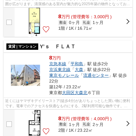
囲が広がります。清潔感のある室内が魅力的な2025年築の物件となってお
り、一押しです。徒歩6分に駅のある、ニ...
8
万
円
(管理費等：3,000円 )
0ヶ月
1ヶ月
敷金
礼金
1階 / 1K / 16.71㎡
Y’ｓ ＦＬＡＴ
賃貸 | マンション
8
万円
京急本線
「
平和島
」駅 徒歩2分
京浜東北線
「
大森
」駅 徒歩22分
東京モノレール
「
流通センター
」駅 徒歩
22分
築12年 / 23.22㎡
東京都
大田区
大森北
６丁目
近くにはヤマザキデイリーストア(徒歩4分)がありちょっとした買い物に便利
です。電車でのアクセスを快適なものにする、2駅利用可能な物件です。外
観タイル張りは、耐水効果があるので...
8
万
円
(管理費等：4,000円 )
1ヶ月
2ヶ月
敷金
礼金
2階 / 1K / 23.22㎡