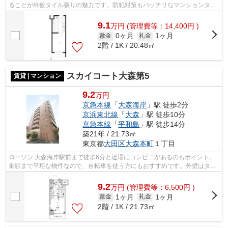
ることが外観タイル張りの魅力です。防犯対策もバッチリなマンションタイ
プの物件です。共用部には敷地内ごみ置...
9.1
万
円
(管理費等：14,400円 )
0ヶ月
1ヶ月
敷金
礼金
2階 / 1K / 20.48㎡
スカイコート大森第5
賃貸 | マンション
9.2
万円
京急本線
「
大森海岸
」駅 徒歩2分
京浜東北線
「
大森
」駅 徒歩10分
京急本線
「
平和島
」駅 徒歩14分
築21年 / 21.73㎡
東京都
大田区
大森本町
１丁目
ローソン 大森海岸駅前まで徒歩6分と近場にコンビニがあるのもポイント。
乗駅まで平坦な物件なので、自転車を使う方にもおすすめです。外壁はタイ
ル張りとなっていて、外観が素敵です...
9.2
万
円
(管理費等：6,500円 )
1ヶ月
1ヶ月
敷金
礼金
2階 / 1K / 21.73㎡