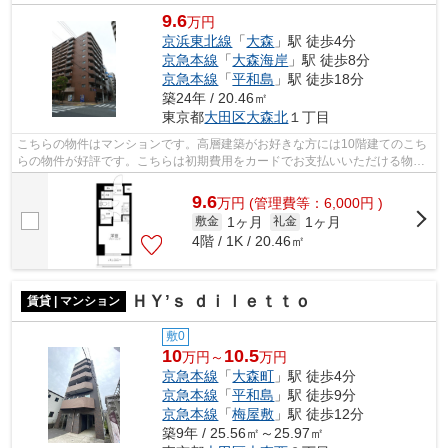
9.6
万円
京浜東北線
「
大森
」駅 徒歩4分
京急本線
「
大森海岸
」駅 徒歩8分
京急本線
「
平和島
」駅 徒歩18分
築24年 / 20.46㎡
東京都
大田区
大森北
１丁目
こちらの物件はマンションです。高層建築がお好きな方には10階建てのこち
らの物件が好評です。こちらは初期費用をカードでお支払いいただける物件
なので、支払い手続きの手間が省けま...
9.6
万
円
(管理費等：6,000円 )
1ヶ月
1ヶ月
敷金
礼金
4階 / 1K / 20.46㎡
ＨＹ’ｓ ｄｉｌｅｔｔｏ
賃貸 | マンション
敷0
10
10.5
万円～
万円
京急本線
「
大森町
」駅 徒歩4分
京急本線
「
平和島
」駅 徒歩9分
京急本線
「
梅屋敷
」駅 徒歩12分
築9年 / 25.56㎡～25.97㎡