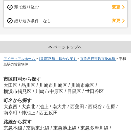
駅で絞り込む
変更
変更
絞り込み条件：
なし
ページトップへ
アイディアルホーム
>
(賃貸)路線・駅から探す
>
京浜急行電鉄京急本線
>
平和
島駅の賃貸物件
市区町村から探す
大田区
/
品川区
/
川崎市川崎区
/
川崎市幸区
/
横浜市鶴見区
/
川崎市中原区
/
目黒区
/
世田谷区
町名から探す
大森西
/
大森北
/
池上
/
南大井
/
西蒲田
/
西糀谷
/
荏原
/
南幸町
/
仲池上
/
西五反田
路線から探す
京急本線
/
京浜東北線
/
東急池上線
/
東急多摩川線
/