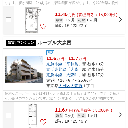
ります。駅が周辺に2つあるので行動範囲が広がります。令和8年築の物件と
なっており、きれいな室内が魅力となっ...
11.45
万
円
(管理費等：15,000円 )
0ヶ月
0ヶ月
敷金
礼金
5階 / 1K / 23.22㎡
ルーブル大森西
賃貸 | マンション
敷0
11.6
11.7
万円～
万円
京急本線
「
平和島
」駅 徒歩10分
京浜東北線
「
大森
」駅 徒歩15分
京急本線
「
大森町
」駅 徒歩17分
築9年 / 25.46㎡～25.66㎡
東京都
大田区
大森西
１丁目
便利なスーパー「まいばすけっと大森北５丁目店」まで447mです。外観タ
イル張りのマンションです。近くに2駅ある、アクセスが良い物件です。共
用部にはエレベータ・敷地内ごみ置き場な...
11.6
万
円
(管理費等：8,000円 )
0ヶ月
1ヶ月
敷金
礼金
2階 / 1K / 25.46㎡