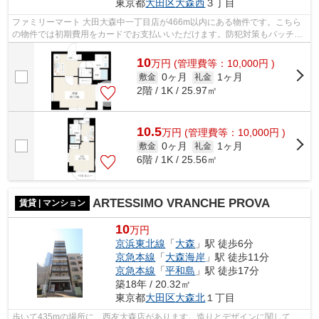
東京都
大田区
大森西
３丁目
ファミリーマート 大田大森中一丁目店が466m以内にある物件です。こちら
の物件では初期費用をカードでお支払いいただけます。防犯対策もバッチリ
なマンションタイプの物件です。共用部...
10
万
円
(管理費等：10,000円 )
0ヶ月
1ヶ月
敷金
礼金
2階 / 1K / 25.97㎡
10.5
万
円
(管理費等：10,000円 )
0ヶ月
1ヶ月
敷金
礼金
6階 / 1K / 25.56㎡
ARTESSIMO VRANCHE PROVA
賃貸 | マンション
10
万円
京浜東北線
「
大森
」駅 徒歩6分
京急本線
「
大森海岸
」駅 徒歩11分
京急本線
「
平和島
」駅 徒歩17分
築18年 / 20.32㎡
東京都
大田区
大森北
１丁目
歩いて435mの場所に、西友大森店があります。造りとデザインに関して、