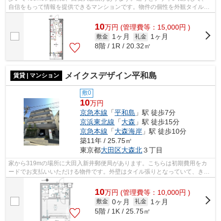
自信をもって情報を提供できるマンションです。物件の個性を外観タイル張
りなら引き出すことができます。陽当た...
10
万
円
(管理費等：15,000円 )
1ヶ月
1ヶ月
敷金
礼金
8階 / 1R / 20.32㎡
メイクスデザイン平和島
賃貸 | マンション
敷0
10
万円
京急本線
「
平和島
」駅 徒歩7分
京浜東北線
「
大森
」駅 徒歩15分
京急本線
「
大森海岸
」駅 徒歩10分
築11年 / 25.75㎡
東京都
大田区
大森北
３丁目
家から319mの場所に大田入新井郵便局があります。こちらは初期費用をカ
ードでお支払いいただける物件です。外壁はタイル張りとなっていて、きれ
いな外観をしています。共用部には敷地...
10
万
円
(管理費等：10,000円 )
0ヶ月
1ヶ月
敷金
礼金
5階 / 1K / 25.75㎡