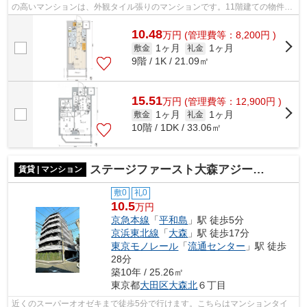
の高いマンションは、外観タイル張りのマンションです。11階建ての物件で
す。共用部にはエレベータ・敷地内ご...
10.48
万
円
(管理費等：8,200円 )
1ヶ月
1ヶ月
敷金
礼金
9階 / 1K / 21.09㎡
15.51
万
円
(管理費等：12,900円 )
1ヶ月
1ヶ月
敷金
礼金
10階 / 1DK / 33.06㎡
ステージファースト大森アジールコート
賃貸 | マンション
敷0
礼0
10.5
万円
京急本線
「
平和島
」駅 徒歩5分
京浜東北線
「
大森
」駅 徒歩17分
東京モノレール
「
流通センター
」駅 徒歩
28分
築10年 / 25.26㎡
東京都
大田区
大森北
６丁目
近くのスーパーオオゼキまで徒歩5分で行けます。こちらはマンションタイ