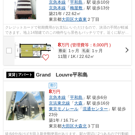
京急本線
「
平和島
」駅 徒歩10分
京急本線
「
梅屋敷
」駅 徒歩13分
築21年 / 22.62㎡
東京都
大田区
大森東
２丁目
クレジットカードで初期費用がお支払いいただけるので、決済の手間が軽減
できます。地上14階建てのこの物件なら景色もバッチリです。近くに駅が2
つあるため、用途や行き先に応じて駅を...
8
万
円
(管理費等：8,000円 )
1ヶ月
1ヶ月
敷金
礼金
11階 / 1K / 22.62㎡
Grand Louvre平和島
賃貸 | アパート
敷0
8
万円
京急本線
「
平和島
」駅 徒歩6分
京浜東北線
「
大森
」駅 徒歩16分
東京モノレール
「
流通センター
」駅 徒歩
23分
築1年 / 16.71㎡
東京都
大田区
大森北
３丁目
徒歩6分歩けば大田入新井郵便局があります。駅が周辺に2つあるので行動範