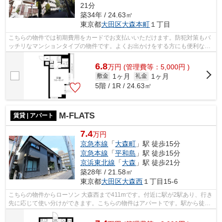
21分
築34年 / 24.63㎡
東京都
大田区
大森本町
１丁目
こちらの物件では初期費用をカードでお支払いいただけます。防犯対策もバ
ッチリなマンションタイプの物件です。よくお出かけをする方にも便利な、
2駅利用可能な物件です。駅から徒歩8...
6.8
万
円
(管理費等：5,000円 )
1ヶ月
1ヶ月
敷金
礼金
5階 / 1R / 24.63㎡
M-FLATS
賃貸 | アパート
7.4
万円
京急本線
「
大森町
」駅 徒歩15分
京急本線
「
平和島
」駅 徒歩15分
京浜東北線
「
大森
」駅 徒歩21分
築28年 / 21.58㎡
東京都
大田区
大森西
１丁目15-6
こちらの物件からローソン 大森西まで411mです。付近に駅が2駅あり、行き
先に応じて使い分けができます。こちらの物件はアパートです。駅から徒歩
15分のところにあるアパートはいかが...