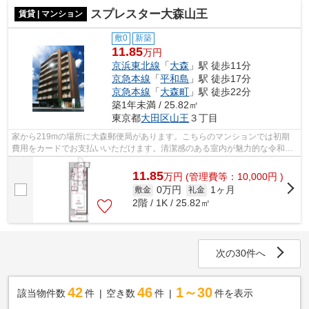
スプレスター大森山王
賃貸 | マンション
敷0
新築
11.85
万円
京浜東北線
「
大森
」駅 徒歩11分
京急本線
「
平和島
」駅 徒歩17分
京急本線
「
大森町
」駅 徒歩22分
築1年未満 / 25.82㎡
東京都
大田区
山王
３丁目
家から219mの場所に大森郵便局があります。こちらのマンションでは初期
費用をカードでお支払いいただけます。清潔感のある室内が魅力的な令和8
年築の物件となっており、一押しです。共...
11.85
万
円
(管理費等：10,000円 )
0万円
1ヶ月
敷金
礼金
2階 / 1K / 25.82㎡
次の30件へ
42
46
1～30
該当物件数
件
空き数
件
件を表示