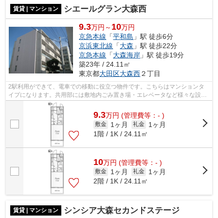
シエールグラン大森西
賃貸 | マンション
9.3
10
万円～
万円
京急本線
「
平和島
」駅 徒歩6分
京浜東北線
「
大森
」駅 徒歩22分
京急本線
「
大森海岸
」駅 徒歩19分
築23年 / 24.11㎡
東京都
大田区
大森西
２丁目
2駅利用ができて、電車での移動に役立つ物件です。こちらはマンションタ
イプになります。共用部には敷地内ごみ置き場・エレベータなど様々な設備
やサービスが揃っているので便利です。...
9.3
万
円
(管理費等：- )
1ヶ月
1ヶ月
敷金
礼金
1階 / 1K / 24.11㎡
10
万
円
(管理費等：- )
1ヶ月
1ヶ月
敷金
礼金
2階 / 1K / 24.11㎡
シンシア大森セカンドステージ
賃貸 | マンション