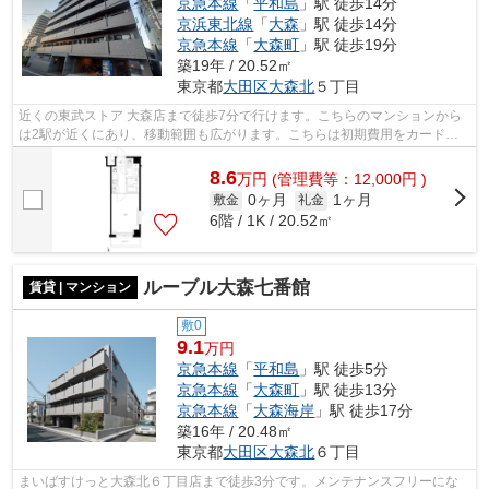
京急本線
「
平和島
」駅 徒歩14分
京浜東北線
「
大森
」駅 徒歩14分
京急本線
「
大森町
」駅 徒歩19分
築19年 / 20.52㎡
東京都
大田区
大森北
５丁目
近くの東武ストア 大森店まで徒歩7分で行けます。こちらのマンションから
は2駅が近くにあり、移動範囲も広がります。こちらは初期費用をカードで
お支払いいただける物件です。共用部に...
8.6
万
円
(管理費等：12,000円 )
0ヶ月
1ヶ月
敷金
礼金
6階 / 1K / 20.52㎡
ルーブル大森七番館
賃貸 | マンション
敷0
9.1
万円
京急本線
「
平和島
」駅 徒歩5分
京急本線
「
大森町
」駅 徒歩13分
京急本線
「
大森海岸
」駅 徒歩17分
築16年 / 20.48㎡
東京都
大田区
大森北
６丁目
まいばすけっと大森北６丁目店まで徒歩3分です。メンテナンスフリーにな