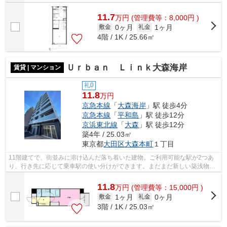
11.7
万
円
(管理費等：8,000円 )
0ヶ月
1ヶ月
敷金
礼金
4階 / 1K / 25.66㎡
Ｕｒｂａｎ Ｌｉｎｋ大森海岸
賃貸 | マンション
礼0
11.8
万円
京急本線
「
大森海岸
」駅 徒歩4分
京急本線
「
平和島
」駅 徒歩12分
京浜東北線
「
大森
」駅 徒歩12分
築4年 / 25.03㎡
東京都
大田区
大森本町
１丁目
11階建てで、街並みに溶け込んだ落ち着いた建物。ご利用可能な駅が2つあ
り、行き先に応じて乗車駅の使い分けができます。まだまだ新しい築浅物件
はこちらです。周辺には、徒歩4分で利...
11.8
万
円
(管理費等：15,000円 )
1ヶ月
0ヶ月
敷金
礼金
3階 / 1K / 25.03㎡