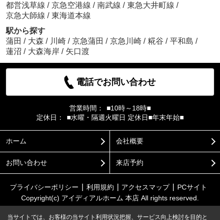
都営浅草線
/
京急空港線
/
南武線
/
東急大井町線
/
京急大師線
/
東海道本線
駅から探す
蒲田
/
大森
/
川崎
/
京急蒲田
/
京急川崎
/
糀谷
/
平和島
/
蓮沼
/
大森海岸
/
矢口渡
電話でお問い合わせ
営業時間：
■10時～18時■
定休日：
■水曜・隔週火曜日 定休日■年末年始■
ホーム
会社概要
お問い合わせ
来店予約
プライバシーポリシー
利用規約
アクセスマップ
PCサイト
Copyright(c) アイディアルホーム 本店 All rights reserved.
当サイトでは、お客様の当サイト利用状況把握、サービス向上検討を目的と