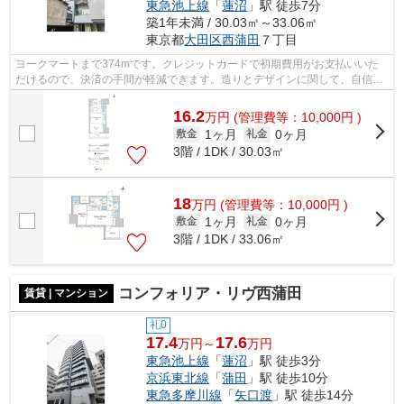
東急池上線
「
蓮沼
」駅 徒歩7分
築1年未満 / 30.03㎡～33.06㎡
東京都
大田区
西蒲田
７丁目
ヨークマートまで374mです。クレジットカードで初期費用がお支払いいた
だけるので、決済の手間が軽減できます。造りとデザインに関して、自信を
もって情報を提供できるマンションです...
16.2
万
円
(管理費等：10,000円 )
1ヶ月
0ヶ月
敷金
礼金
3階 / 1DK / 30.03㎡
18
万
円
(管理費等：10,000円 )
1ヶ月
0ヶ月
敷金
礼金
3階 / 1DK / 33.06㎡
コンフォリア・リヴ西蒲田
賃貸 | マンション
礼0
17.4
17.6
万円～
万円
東急池上線
「
蓮沼
」駅 徒歩3分
京浜東北線
「
蒲田
」駅 徒歩10分
東急多摩川線
「
矢口渡
」駅 徒歩14分