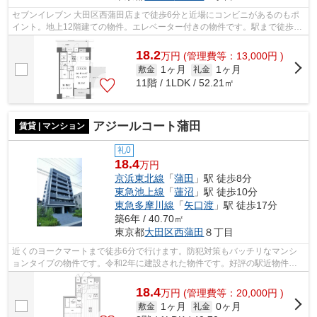
セブンイレブン 大田区西蒲田店まで徒歩6分と近場にコンビニがあるのもポ
イント。地上12階建ての物件。エレベーター付きの物件です。駅まで徒歩13
分の物件です。アイディアルホーム 大...
18.2
万
円
(管理費等：13,000円 )
1ヶ月
1ヶ月
敷金
礼金
11階 / 1LDK / 52.21㎡
アジールコート蒲田
賃貸 | マンション
礼0
18.4
万円
京浜東北線
「
蒲田
」駅 徒歩8分
東急池上線
「
蓮沼
」駅 徒歩10分
東急多摩川線
「
矢口渡
」駅 徒歩17分
築6年 / 40.70㎡
東京都
大田区
西蒲田
８丁目
近くのヨークマートまで徒歩6分で行けます。防犯対策もバッチリなマンシ
ョンタイプの物件です。令和2年に建設された物件です。好評の駅近物件と
なっており、駅より徒歩8分に立地してい...
18.4
万
円
(管理費等：20,000円 )
1ヶ月
0ヶ月
敷金
礼金