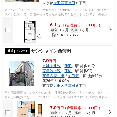
東京都
大田区
西蒲田
８丁目
スーパー「ヨークマート」が物件から362mのところにあります。造りとデ
ザインに関して、自信をもって情報を提供できるマンションです。外観タイ
ル張りは、ランニングコストがあまりか...
6.1
万
円
(管理費等：5,000円 )
1ヶ月
1ヶ月
敷金
礼金
1階 / 1K / 16.36㎡
サンシャイン西蒲田
賃貸 | アパート
7.9
万円
京浜東北線
「
蒲田
」駅 徒歩10分
東急池上線
「
蓮沼
」駅 徒歩9分
東急多摩川線
「
矢口渡
」駅 徒歩19分
築26年 / 19.00㎡
東京都
大田区
西蒲田
６丁目
東京蒲田病院までのアクセスが楽。徒歩5分と近いメリットがあります。こ
ちらは初期費用をカードでお支払いいただける物件です。近くに始発駅があ
り、通勤時でも電車に座りやすいです。...
7.9
万
円
(管理費等：2,000円 )
0.5ヶ月
1.5ヶ月
敷金
礼金