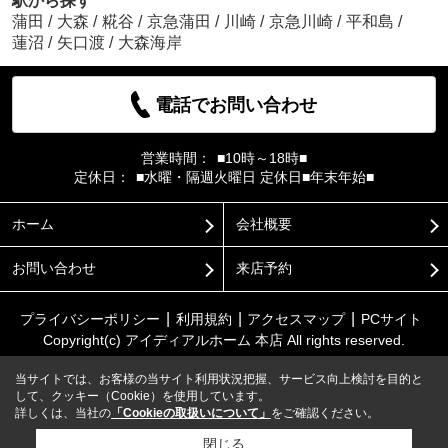
駅から探す
蒲田
/
大森
/
糀谷
/
京急蒲田
/
川崎
/
京急川崎
/
平和島
/
蓮沼
/
矢口渡
/
大森海岸
電話でお問い合わせ
営業時間：
■10時～18時■
定休日：
■水曜・隔週火曜日 定休日■年末年始■
ホーム
会社概要
お問い合わせ
来店予約
プライバシーポリシー
利用規約
アクセスマップ
PCサイト
Copyright(c) アイディアルホーム 本店 All rights reserved.
当サイトでは、お客様の当サイト利用状況把握、サービス向上検討を目的と
して、クッキー（Cookie）を使用しています。
詳しくは、当社の
「Cookieの取扱いについて」
をご確認ください。
閉じる