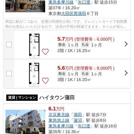
東急多摩川線
「
矢口渡
」駅 徒歩15分
築37年 / 16.20㎡
東京都
大田区
西蒲田
６丁目
周辺に駅が二つあり、交通の利便性が高いです。クレジットカードで初期費
用がお支払いいただけるので、決済の手間が軽減できます。タイルが張られ
ているきれいな外観も特徴の一つです...
5.7
万
円
(管理費等：6,000円 )
1ヶ月
1ヶ月
敷金
礼金
2階 / 1K / 16.20㎡
5.6
万
円
(管理費等：8,000円 )
1ヶ月
1ヶ月
敷金
礼金
3階 / 1K / 16.20㎡
ハイタウン蒲田
賃貸 | マンション
6.1
万円
京浜東北線
「
蒲田
」駅 徒歩7分
東急池上線
「
蓮沼
」駅 徒歩8分
東急多摩川線
「
矢口渡
」駅 徒歩16分
築35年 / 16.36㎡