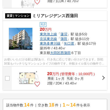
3階 / 1LDK / 40.70㎡
ミリアレジデンス西蒲田
賃貸 | マンション
礼0
20
万円
東急池上線
「
蓮沼
」駅 徒歩5分
京浜東北線
「
蒲田
」駅 徒歩11分
東急多摩川線
「
矢口渡
」駅 徒歩17分
築35年 / 43.40㎡
東京都
大田区
西蒲田
６丁目
お使いいただける駅は2駅あり、行き先に応じて使い分けができます。防犯
対策もバッチリなマンションタイプの物件です。外観タイル張りの物件で
す。共用部にはエレベータ・敷地内ごみ置...
20
万
円
(管理費等：10,000円 )
1ヶ月
0ヶ月
敷金
礼金
2階 / 2DK / 43.40㎡
14
18
1～14
該当物件数
件
空き数
件
件を表示