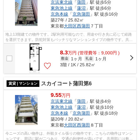
京浜東北線
「
蒲田
」駅 徒歩5分
東急池上線
「
蓮沼
」駅 徒歩6分
京急本線
「
京急蒲田
」駅 徒歩16分
築27年 / 25.82㎡
東京都
大田区
西蒲田
７丁目
地上13階建ての物件です。2駅利用可能なので、用途や行き先に応じて経路
を選択できます。防犯対策もバッチリなマンションタイプの物件です。共用
部には敷地内ごみ置き場・エレベータな...
8.3
万
円
(管理費等：9,000円 )
1ヶ月
1ヶ月
敷金
礼金
3階 / 1K / 25.82㎡
スカイコート蒲田第6
賃貸 | マンション
9.55
万円
京浜東北線
「
蒲田
」駅 徒歩4分
東急池上線
「
蓮沼
」駅 徒歩10分
京急本線
「
京急蒲田
」駅 徒歩18分
築20年 / 20.82㎡
東京都
大田区
西蒲田
８丁目
今ニーズの高い物件は、外観タイル張りの物件です。こちらの物件はマンシ
ョンです。周辺に駅が二つあり、交通の利便性が高いです。共用部には敷地