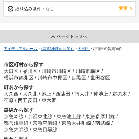
変更
絞り込み条件：
なし
ページトップへ
アイディアルホーム
>
(賃貸)地域から探す
>
大田区
>
西蒲田の賃貸物件
市区町村から探す
大田区
/
品川区
/
川崎市川崎区
/
川崎市幸区
/
横浜市鶴見区
/
川崎市中原区
/
目黒区
/
世田谷区
町名から探す
大森西
/
大森北
/
池上
/
西蒲田
/
南大井
/
仲池上
/
鵜の木
/
荏原
/
西五反田
/
東六郷
路線から探す
京急本線
/
京浜東北線
/
東急池上線
/
東急多摩川線
/
都営浅草線
/
京急空港線
/
東急大井町線
/
南武線
/
京急大師線
/
東急目黒線