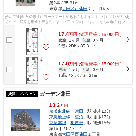
築2年 / 35.31㎡
東京都
大田区
西蒲田
７丁目15-5
歩いて徒歩5分の場所にヨークマートがあるのもポイント。付近に駅が2つあ
るので、経路を用途や行き先によって選べる物件です。こちらの物件はマン
ションです。共用部にはエレベータ・...
17.4
万
円
(管理費等：15,000円 )
1ヶ月
0ヶ月
敷金
礼金
9階 / 2DK / 35.31㎡
17.6
万
円
(管理費等：15,000円 )
1ヶ月
0ヶ月
敷金
礼金
13階 / 2DK / 35.31㎡
ガーデン蒲田
賃貸 | マンション
18.2
万円
京浜東北線
「
蒲田
」駅 徒歩13分
東急池上線
「
蓮沼
」駅 徒歩17分
京急本線
「
梅屋敷
」駅 徒歩15分
築15年 / 52.21㎡
東京都
大田区
西蒲田
１丁目