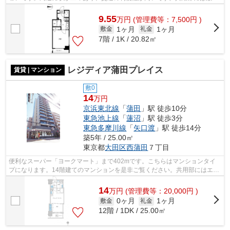
内ごみ置き場・エレベータなどが備わ...
9.55
万
円
(管理費等：7,500円 )
1ヶ月
1ヶ月
敷金
礼金
7階 / 1K / 20.82㎡
レジディア蒲田プレイス
賃貸 | マンション
敷0
14
万円
京浜東北線
「
蒲田
」駅 徒歩10分
東急池上線
「
蓮沼
」駅 徒歩3分
東急多摩川線
「
矢口渡
」駅 徒歩14分
築5年 / 25.00㎡
東京都
大田区
西蒲田
７丁目
便利なスーパー「ヨークマート」まで402mです。こちらはマンションタイ
プになります。14階建てのマンションを是非ご覧ください。共用部にはエレ
ベータ・敷地内ごみ置き場などが揃って...
14
万
円
(管理費等：20,000円 )
0ヶ月
1ヶ月
敷金
礼金
12階 / 1DK / 25.00㎡