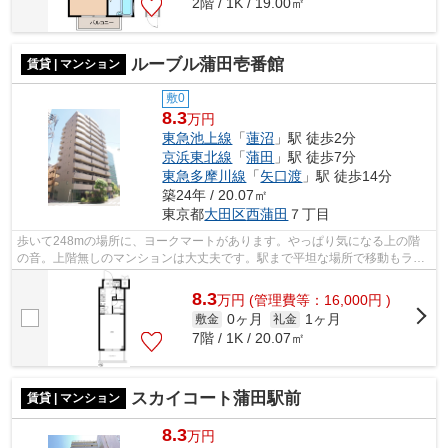
2階 / 1K / 19.00㎡
ルーブル蒲田壱番館
賃貸 | マンション
敷0
8.3
万円
東急池上線
「
蓮沼
」駅 徒歩2分
京浜東北線
「
蒲田
」駅 徒歩7分
東急多摩川線
「
矢口渡
」駅 徒歩14分
築24年 / 20.07㎡
東京都
大田区
西蒲田
７丁目
歩いて248mの場所に、ヨークマートがあります。やっぱり気になる上の階
の音。上階無しのマンションは大丈夫です。駅まで平坦な場所で移動もラク
な物件です。共用部にはエレベータ・敷...
8.3
万
円
(管理費等：16,000円 )
0ヶ月
1ヶ月
敷金
礼金
7階 / 1K / 20.07㎡
スカイコート蒲田駅前
賃貸 | マンション
8.3
万円