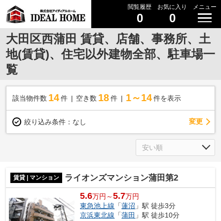
閲覧履歴
お気に入り
メニュー
0
0
大田区西蒲田 賃貸、店舗、事務所、土
地(賃貸)、住宅以外建物全部、駐車場一
覧
14
18
1～14
該当物件数
件
空き数
件
件を表示
変更
絞り込み条件：
なし
ライオンズマンション蒲田第2
賃貸 | マンション
5.6
5.7
万円～
万円
東急池上線
「
蓮沼
」駅 徒歩3分
京浜東北線
「
蒲田
」駅 徒歩10分