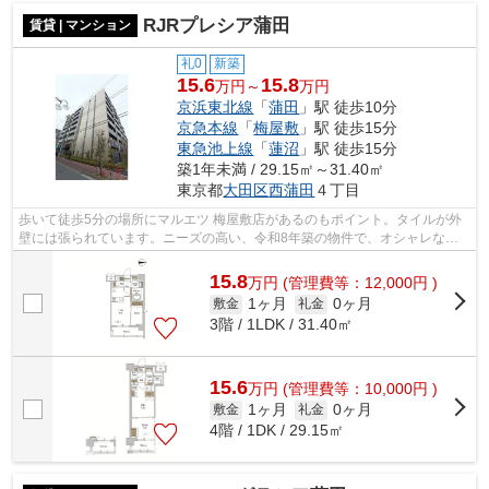
RJRプレシア蒲田
賃貸 | マンション
礼0
新築
15.6
15.8
万円～
万円
京浜東北線
「
蒲田
」駅 徒歩10分
京急本線
「
梅屋敷
」駅 徒歩15分
東急池上線
「
蓮沼
」駅 徒歩15分
築1年未満 / 29.15㎡～31.40㎡
東京都
大田区
西蒲田
４丁目
歩いて徒歩5分の場所にマルエツ 梅屋敷店があるのもポイント。タイルが外
壁には張られています。ニーズの高い、令和8年築の物件で、オシャレな室
内が魅力的。共用部には敷地内ごみ置き...
15.8
万
円
(管理費等：12,000円 )
1ヶ月
0ヶ月
敷金
礼金
3階 / 1LDK / 31.40㎡
15.6
万
円
(管理費等：10,000円 )
1ヶ月
0ヶ月
敷金
礼金
4階 / 1DK / 29.15㎡