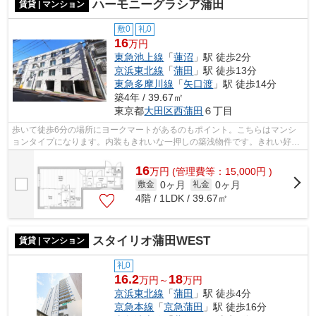
ハーモニーグラシア蒲田
賃貸 | マンション
敷0
礼0
16
万円
東急池上線
「
蓮沼
」駅 徒歩2分
京浜東北線
「
蒲田
」駅 徒歩13分
東急多摩川線
「
矢口渡
」駅 徒歩14分
築4年 / 39.67㎡
東京都
大田区
西蒲田
６丁目
歩いて徒歩6分の場所にヨークマートがあるのもポイント。こちらはマンシ
ョンタイプになります。内装もきれいな一押しの築浅物件です。きれい好き
な方、古い物件は苦手という方に。駅か...
16
万
円
(管理費等：15,000円 )
0ヶ月
0ヶ月
敷金
礼金
4階 / 1LDK / 39.67㎡
スタイリオ蒲田WEST
賃貸 | マンション
礼0
16.2
18
万円～
万円
京浜東北線
「
蒲田
」駅 徒歩4分
京急本線
「
京急蒲田
」駅 徒歩16分