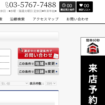
00
00
定休日：
■水曜・隔週火曜日 定休日■年末年始■
表示件数：