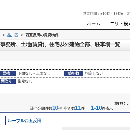
営業時間：
■10時～18時■
す
>
品川区
>
西五反田の賃貸物件
、事務所、土地(賃貸)、住宅以外建物全部、駐車場一覧
面積
下限なし～上限なし
築年数
指定しない
間取り
指定なし
並び順：
10
11
1-10
該当公開件数
件 空き数
件
件表示
ルーブル西五反田