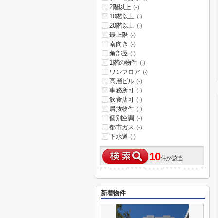
2階以上
(-)
10階以上
(-)
20階以上
(-)
最上階
(-)
南向き
(-)
角部屋
(-)
1階の物件
(-)
ワンフロア
(-)
高層ビル
(-)
事務所可
(-)
飲食店可
(-)
居抜物件
(-)
個別空調
(-)
都市ガス
(-)
下水道
(-)
10
件が該当
新着物件