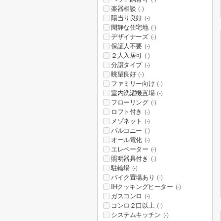
楽器相談
(-)
陽当り良好
(-)
閑静な住宅地
(-)
デザイナーズ
(-)
保証人不要
(-)
２人入居可
(-)
分譲タイプ
(-)
眺望良好
(-)
ファミリー向け
(-)
室内洗濯機置場
(-)
フローリング
(-)
ロフト付き
(-)
メゾネット
(-)
バルコニー
(-)
オール電化
(-)
エレベーター
(-)
照明器具付き
(-)
駐輪場
(-)
バイク置場あり
(-)
IHクッキングヒーター
(-)
ガスコンロ
(-)
コンロ２口以上
(-)
システムキッチン
(-)