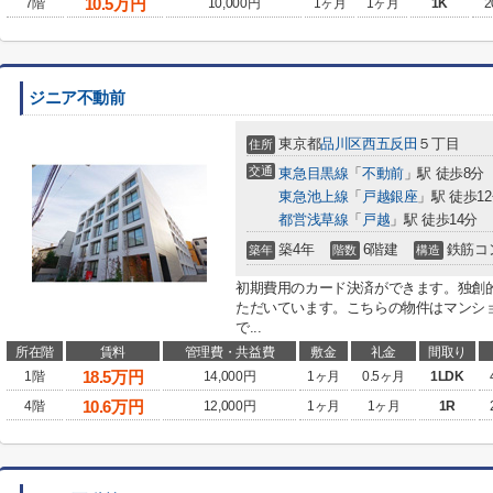
10.5
万円
7階
10,000円
1ヶ月
1ヶ月
1K
2
ジニア不動前
東京都
品川区
西五反田
５丁目
住所
交通
東急目黒線
「
不動前
」駅 徒歩8分
東急池上線
「
戸越銀座
」駅 徒歩1
都営浅草線
「
戸越
」駅 徒歩14分
築4年
6階建
鉄筋コ
築年
階数
構造
初期費用のカード決済ができます。独創
ただいています。こちらの物件はマンシ
で...
所在階
賃料
管理費・共益費
敷金
礼金
間取り
18.5
万円
1階
14,000円
1ヶ月
0.5ヶ月
1LDK
10.6
万円
4階
12,000円
1ヶ月
1ヶ月
1R