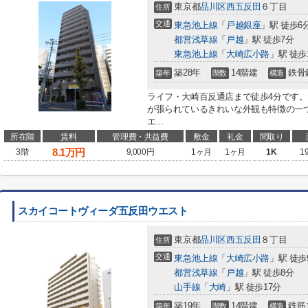
東京都
品川区
西五反田
６丁目
住所
交通
東急池上線
「
戸越銀座
」駅 徒歩6
都営浅草線
「
戸越
」駅 徒歩7分
東急池上線
「
大崎広小路
」駅 徒歩
築28年
14階建
鉄骨
築年
階数
構造
ライフ・大崎百反通店まで徒歩4分です
が張られているきれいな外観も特徴の一
エ...
所在階
賃料
管理費・共益費
敷金
礼金
間取り
8.1
万円
3階
9,000円
1ヶ月
1ヶ月
1K
1
スカイコートヴィーダ五反田ウエスト
東京都
品川区
西五反田
８丁目
住所
交通
東急池上線
「
大崎広小路
」駅 徒歩
都営浅草線
「
戸越
」駅 徒歩8分
山手線
「
大崎
」駅 徒歩17分
築19年
14階建
鉄筋
築年
階数
構造