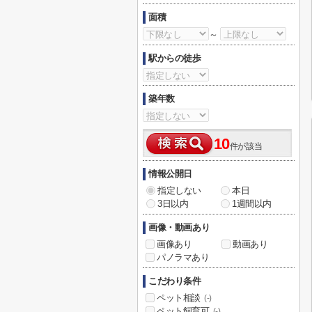
面積
～
駅からの徒歩
築年数
10
件が該当
情報公開日
指定しない
本日
3日以内
1週間以内
画像・動画あり
画像あり
動画あり
パノラマあり
こだわり条件
ペット相談
(-)
ペット飼育可
(-)