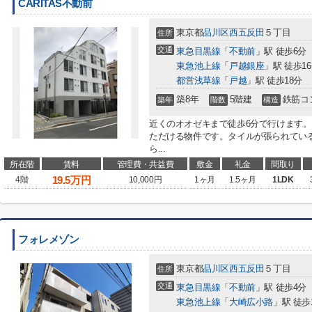
CARITAS不動前
東京都
品川区
西五反田
５丁目
住所
交通
東急目黒線
「
不動前
」駅 徒歩6分
東急池上線
「
戸越銀座
」駅 徒歩1
都営浅草線
「
戸越
」駅 徒歩18分
築8年
5階建
鉄筋コ
築年
階数
構造
近くのオオゼキまで徒歩6分で行けます
ただける物件です。タイルが張られてい
ら...
所在階
賃料
管理費・共益費
敷金
礼金
間取り
19.5
万円
4階
10,000円
1ヶ月
1.5ヶ月
1LDK
フォレメゾン
東京都
品川区
西五反田
５丁目
住所
交通
東急目黒線
「
不動前
」駅 徒歩4分
東急池上線
「
大崎広小路
」駅 徒歩