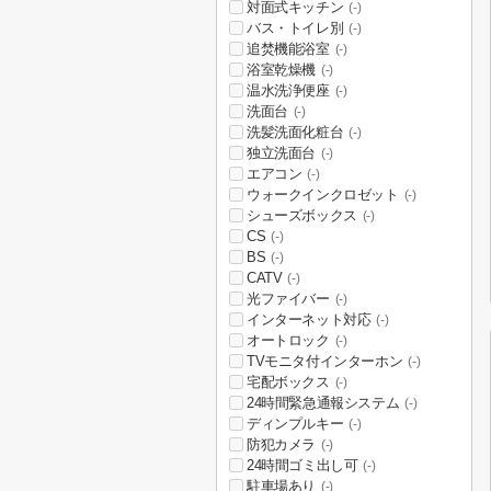
対面式キッチン
(-)
バス・トイレ別
(-)
追焚機能浴室
(-)
浴室乾燥機
(-)
温水洗浄便座
(-)
洗面台
(-)
洗髪洗面化粧台
(-)
独立洗面台
(-)
エアコン
(-)
ウォークインクロゼット
(-)
シューズボックス
(-)
CS
(-)
BS
(-)
CATV
(-)
光ファイバー
(-)
インターネット対応
(-)
オートロック
(-)
TVモニタ付インターホン
(-)
宅配ボックス
(-)
24時間緊急通報システム
(-)
ディンプルキー
(-)
防犯カメラ
(-)
24時間ゴミ出し可
(-)
駐車場あり
(-)