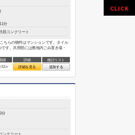
分
11分
鉄筋コンクリート
。こちらの物件はマンションです。タイル
つです。共用部には敷地内ごみ置き場・
面積
詳細
検討リスト
9.32㎡
詳細を見る
追加する
9分
コンクリート