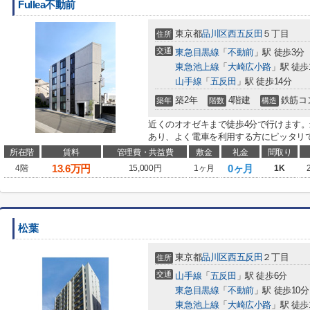
Fullea不動前
東京都
品川区
西五反田
５丁目
住所
交通
東急目黒線
「
不動前
」駅 徒歩3分
東急池上線
「
大崎広小路
」駅 徒歩
山手線
「
五反田
」駅 徒歩14分
築2年
4階建
鉄筋コ
築年
階数
構造
近くのオオゼキまで徒歩4分で行けます。
あり、よく電車を利用する方にピッタリで
所在階
賃料
管理費・共益費
敷金
礼金
間取り
13.6
万円
0ヶ月
4階
15,000円
1ヶ月
1K
松葉
東京都
品川区
西五反田
２丁目
住所
交通
山手線
「
五反田
」駅 徒歩6分
東急目黒線
「
不動前
」駅 徒歩10分
東急池上線
「
大崎広小路
」駅 徒歩