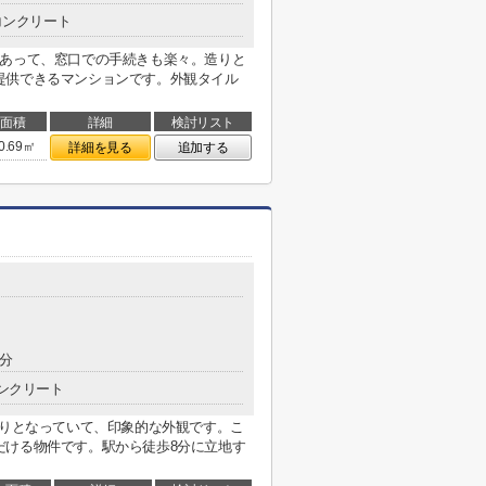
コンクリート
もあって、窓口での手続きも楽々。造りと
提供できるマンションです。外観タイル
面積
詳細
検討リスト
0.69㎡
詳細を見る
追加する
0分
ンクリート
張りとなっていて、印象的な外観です。こ
だける物件です。駅から徒歩8分に立地す