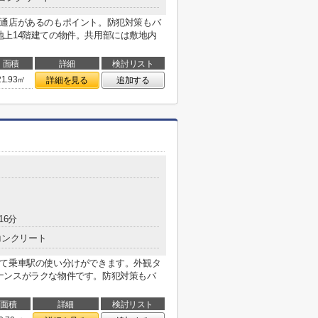
反通店があるのもポイント。防犯対策もバ
上14階建ての物件。共用部には敷地内
面積
詳細
検討リスト
21.93㎡
詳細を見る
追加する
16分
コンクリート
じて乗車駅の使い分けができます。外観タ
ナンスがラクな物件です。防犯対策もバ
面積
詳細
検討リスト