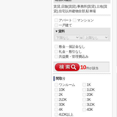
賃貸,店舗(賃貸),事務所(賃貸),土地(賃
貸),住宅以外建物全部,駐車場
アパート
マンション
一戸建て
▼賃料
～
敷金・保証金なし
礼金・敷引なし
共益費・管理費込み
10
件が該当
間取り
ワンルーム
1K
1DK
1LDK
2K
2DK
2LDK
3K
3DK
3LDK
4K
4DK
4LDK以上