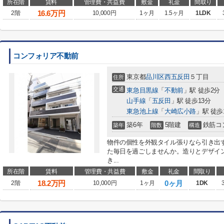
所在階
賃料
管理費・共益費
敷金
礼金
間取り
16.6
万円
2階
10,000円
1ヶ月
1.5ヶ月
1LDK
コンフォリア不動前
東京都
品川区
西五反田
５丁目
住所
交通
東急目黒線
「
不動前
」駅 徒歩2分
山手線
「
五反田
」駅 徒歩13分
東急池上線
「
大崎広小路
」駅 徒歩
築6年
5階建
鉄筋コ
築年
階数
構造
物件の個性を外観タイル張りなら引き出
た毎日を過ごしませんか。造りとデザイ
き...
所在階
賃料
管理費・共益費
敷金
礼金
間取り
18.2
万円
0ヶ月
2階
10,000円
1ヶ月
1DK