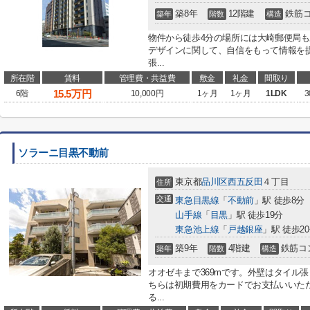
築8年
12階建
鉄筋
築年
階数
構造
物件から徒歩4分の場所には大崎郵便局
デザインに関して、自信をもって情報を
張...
所在階
賃料
管理費・共益費
敷金
礼金
間取り
15.5
万円
6階
10,000円
1ヶ月
1ヶ月
1LDK
3
ソラーニ目黒不動前
東京都
品川区
西五反田
４丁目
住所
交通
東急目黒線
「
不動前
」駅 徒歩8分
山手線
「
目黒
」駅 徒歩19分
東急池上線
「
戸越銀座
」駅 徒歩2
築9年
4階建
鉄筋コ
築年
階数
構造
オオゼキまで369mです。外壁はタイル
ちらは初期費用をカードでお支払いいた
る...