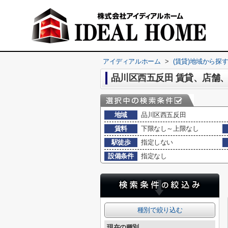
アイディアルホーム
>
(賃貸)地域から探
品川区西五反田 賃貸、店舗
地域
品川区西五反田
賃料
下限なし～上限なし
駅徒歩
指定しない
設備条件
指定なし
種別で絞り込む
現在の種別