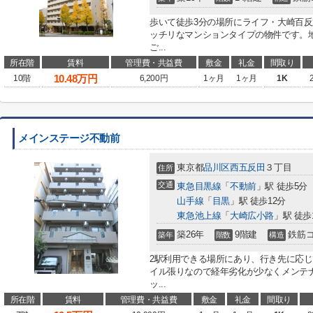
歩いて徒歩3分の場所にライフ・大崎百
ッチリなマンションタイプの物件です。地
ご...
所在階
賃料
管理費・共益費
敷金
礼金
間取り
10.48
万円
10階
6,200円
1ヶ月
1ヶ月
1K
メインステージ不動前
東京都
品川区
西五反田
３丁目
住所
交通
東急目黒線
「
不動前
」駅 徒歩5分
山手線
「
目黒
」駅 徒歩12分
東急池上線
「
大崎広小路
」駅 徒歩
築26年
9階建
鉄筋
築年
階数
構造
2駅利用できる場所にあり、行き先に応
イル張りなので経年劣化が少なくメンテ
ッ...
所在階
賃料
管理費・共益費
敷金
礼金
間取り