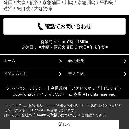
蒲田
/
大森
/
糀谷
/
京急蒲田
/
川崎
/
京急川崎
/
平和島
/
蓮沼
/
矢口渡
/
大森海岸
電話でお問い合わせ
営業時間：
■10時～18時■
定休日：
■水曜・隔週火曜日 定休日■年末年始■
ホーム
会社概要
お問い合わせ
来店予約
プライバシーポリシー
利用規約
アクセスマップ
PCサイト
Copyright(c) アイディアルホーム 本店 All rights reserved.
当サイトでは、お客様の当サイト利用状況把握、サービス向上検討を目的と
して、クッキー（Cookie）を使用しています。
詳しくは、当社の
「Cookieの取扱いについて」
をご確認ください。
閉じる