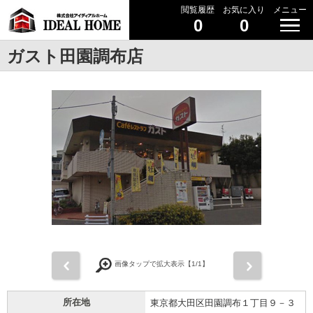
閲覧履歴
お気に入り
メニュー
0
0
ガスト田園調布店
前
次
画像タップで拡大表示【
1
/1】
所在地
東京都大田区田園調布１丁目９－３