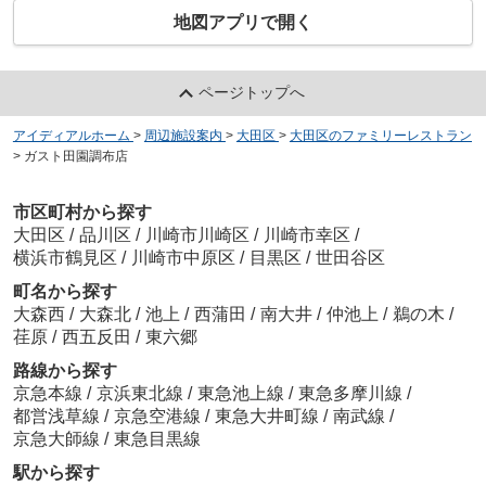
地図アプリで開く
ページトップへ
アイディアルホーム
>
周辺施設案内
>
大田区
>
大田区のファミリーレストラン
>
ガスト田園調布店
市区町村から探す
大田区
/
品川区
/
川崎市川崎区
/
川崎市幸区
/
横浜市鶴見区
/
川崎市中原区
/
目黒区
/
世田谷区
町名から探す
大森西
/
大森北
/
池上
/
西蒲田
/
南大井
/
仲池上
/
鵜の木
/
荏原
/
西五反田
/
東六郷
路線から探す
京急本線
/
京浜東北線
/
東急池上線
/
東急多摩川線
/
都営浅草線
/
京急空港線
/
東急大井町線
/
南武線
/
京急大師線
/
東急目黒線
駅から探す