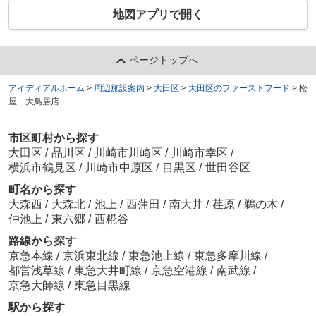
地図アプリで開く
ページトップへ
アイディアルホーム
>
周辺施設案内
>
大田区
>
大田区のファーストフード
>
松
屋 大鳥居店
市区町村から探す
大田区
/
品川区
/
川崎市川崎区
/
川崎市幸区
/
横浜市鶴見区
/
川崎市中原区
/
目黒区
/
世田谷区
町名から探す
大森西
/
大森北
/
池上
/
西蒲田
/
南大井
/
荏原
/
鵜の木
/
仲池上
/
東六郷
/
西糀谷
路線から探す
京急本線
/
京浜東北線
/
東急池上線
/
東急多摩川線
/
都営浅草線
/
東急大井町線
/
京急空港線
/
南武線
/
京急大師線
/
東急目黒線
駅から探す