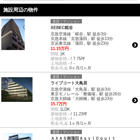
施設周辺の物件
賃貸｜マンション
XEBEC糀谷
京急空港線「糀谷」駅 徒歩3分
京急本線「京急蒲田」駅 徒歩13分
京浜東北線「蒲田」駅 徒歩23分
11.15万円
間取:
1K
建物面積:
- / 7.75坪
土地面積:
- / -
敷金/礼金:
0ヶ月/1ヶ月
賃貸｜マンション
ライブコート大鳥居
京急空港線「大鳥居」駅 徒歩3分
東京モノレール「整備場」駅 徒歩26分
京急大師線「大師橋」駅 徒歩23分
15.7万円
間取:
1LDK
建物面積:
- / 11.23坪
土地面積:
- / -
敷金/礼金:
1ヶ月/1ヶ月
賃貸｜マンション
ＡＸＡＳ南蒲田ＡｓｙｌＣｏｕｒｔ