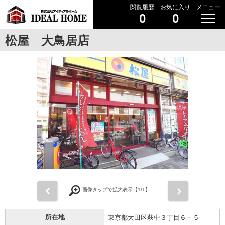
閲覧履歴
お気に入り
メニュー
0
0
松屋 大鳥居店
前
次
画像タップで拡大表示【
1
/1】
所在地
東京都大田区萩中３丁目６－５