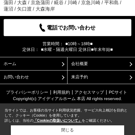
蒲田
/
大森
/
京急蒲田
/
糀谷
/
川崎
/
京急川崎
/
平和島
/
蓮沼
/
矢口渡
/
大森海岸
電話でお問い合わせ
営業時間：
■10時～18時■
定休日：
■水曜・隔週火曜日 定休日■年末年始■
ホーム
会社概要
お問い合わせ
来店予約
プライバシーポリシー
利用規約
アクセスマップ
PCサイト
Copyright(c) アイディアルホーム 本店 All rights reserved.
当サイトでは、お客様の当サイト利用状況把握、サービス向上検討を目的と
して、クッキー（Cookie）を使用しています。
詳しくは、当社の
「Cookieの取扱いについて」
をご確認ください。
閉じる