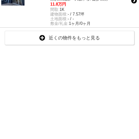
11.8万円
間取:
1K
建物面積:
- / 7.57坪
土地面積:
- / -
敷金/礼金:
1ヶ月/0ヶ月
近くの物件をもっと見る