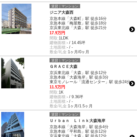
賃貸｜マンション
ジニア大森西
京急本線「大森町」駅 徒歩16分
京急本線「梅屋敷」駅 徒歩18分
京浜東北線「大森」駅 徒歩21分
17.9万円
間取:
1LDK
建物面積:
- / 14.45坪
土地面積:
- / -
敷金/礼金:
1ヶ月/0ヶ月
賃貸｜マンション
ＧＲＡＣＥ大森
京浜東北線「大森」駅 徒歩12分
京急本線「大森海岸」駅 徒歩3分
東京モノレール「流通センター」駅 徒歩24分
11.5万円
間取:
1K
建物面積:
- / 9.36坪
土地面積:
- / -
敷金/礼金:
1ヶ月/1.5ヶ月
賃貸｜マンション
Ｕｒｂａｎ Ｌｉｎｋ大森海岸
京急本線「大森海岸」駅 徒歩4分
京急本線「平和島」駅 徒歩12分
京浜東北線「大森」駅 徒歩12分