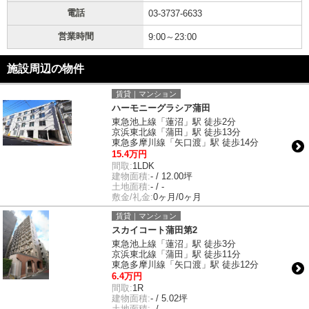
電話
03-3737-6633
営業時間
9:00～23:00
施設周辺の物件
賃貸｜マンション
ハーモニーグラシア蒲田
東急池上線「蓮沼」駅 徒歩2分
京浜東北線「蒲田」駅 徒歩13分
東急多摩川線「矢口渡」駅 徒歩14分
15.4万円
間取:
1LDK
建物面積:
- / 12.00坪
土地面積:
- / -
敷金/礼金:
0ヶ月/0ヶ月
賃貸｜マンション
スカイコート蒲田第2
東急池上線「蓮沼」駅 徒歩3分
京浜東北線「蒲田」駅 徒歩11分
東急多摩川線「矢口渡」駅 徒歩12分
6.4万円
間取:
1R
建物面積:
- / 5.02坪
土地面積:
- / -