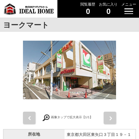
閲覧履歴
お気に入り
メニュー
0
0
ヨークマート
前
次
画像タップで拡大表示【
1
/1】
所在地
東京都大田区東矢口３丁目１９－１