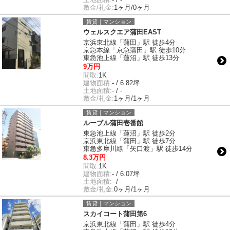
敷金/礼金:
1ヶ月/0ヶ月
賃貸｜マンション
ウェルスクエア蒲田EAST
京浜東北線「蒲田」駅 徒歩4分
京急本線「京急蒲田」駅 徒歩10分
東急池上線「蓮沼」駅 徒歩13分
9万円
間取:
1K
建物面積:
- / 6.82坪
土地面積:
- / -
敷金/礼金:
1ヶ月/1ヶ月
賃貸｜マンション
ルーブル蒲田壱番館
東急池上線「蓮沼」駅 徒歩2分
京浜東北線「蒲田」駅 徒歩7分
東急多摩川線「矢口渡」駅 徒歩14分
8.3万円
間取:
1K
建物面積:
- / 6.07坪
土地面積:
- / -
敷金/礼金:
0ヶ月/1ヶ月
賃貸｜マンション
スカイコート蒲田第6
京浜東北線「蒲田」駅 徒歩4分