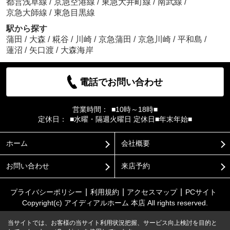
都営浅草線
/
京急空港線
/
東急大井町線
/
南武線
/
京急大師線
/
東急目黒線
駅から探す
蒲田
/
大森
/
糀谷
/
川崎
/
京急蒲田
/
京急川崎
/
平和島
/
蓮沼
/
矢口渡
/
大森海岸
電話でお問い合わせ
営業時間：
■10時～18時■
定休日：
■水曜・隔週火曜日 定休日■年末年始■
ホーム
会社概要
お問い合わせ
来店予約
プライバシーポリシー
利用規約
アクセスマップ
PCサイト
Copyright(c) アイディアルホーム 本店 All rights reserved.
当サイトでは、お客様の当サイト利用状況把握、サービス向上検討を目的と