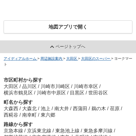
地図アプリで開く
ページトップへ
アイディアルホーム
>
周辺施設案内
>
大田区
>
大田区のスーパー
>
ヨークマー
ト
市区町村から探す
大田区
/
品川区
/
川崎市川崎区
/
川崎市幸区
/
横浜市鶴見区
/
川崎市中原区
/
目黒区
/
世田谷区
町名から探す
大森西
/
大森北
/
池上
/
南大井
/
西蒲田
/
鵜の木
/
荏原
/
西糀谷
/
南幸町
/
東六郷
路線から探す
京急本線
/
京浜東北線
/
東急池上線
/
東急多摩川線
/