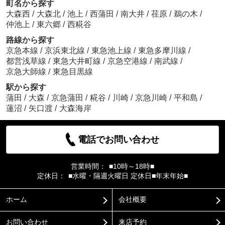
町名から探す
大森西
/
大森北
/
池上
/
西蒲田
/
南大井
/
荏原
/
鵜の木
/
仲池上
/
東六郷
/
西糀谷
路線から探す
京急本線
/
京浜東北線
/
東急池上線
/
東急多摩川線
/
都営浅草線
/
東急大井町線
/
京急空港線
/
南武線
/
京急大師線
/
東急目黒線
駅から探す
蒲田
/
大森
/
京急蒲田
/
糀谷
/
川崎
/
京急川崎
/
平和島
/
蓮沼
/
矢口渡
/
大森海岸
電話でお問い合わせ
営業時間：
■10時～18時■
定休日：
■水曜・隔週火曜日 定休日■年末年始■
ホーム
会社概要
お問い合わせ
来店予約