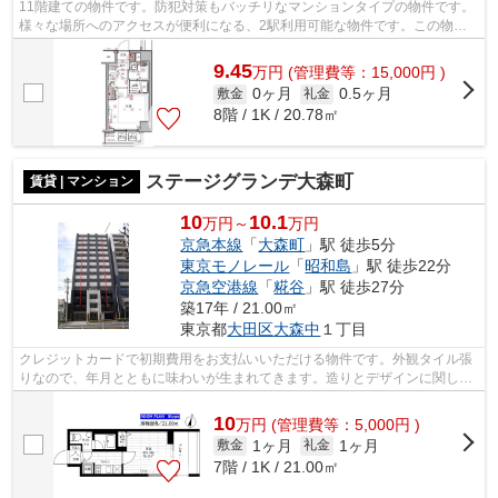
11階建ての物件です。防犯対策もバッチリなマンションタイプの物件です。
様々な場所へのアクセスが便利になる、2駅利用可能な物件です。この物件
は駅から徒歩4分の物件です。より詳し...
9.45
万
円
(管理費等：15,000円 )
0ヶ月
0.5ヶ月
敷金
礼金
8階 / 1K / 20.78㎡
ステージグランデ大森町
賃貸 | マンション
10
10.1
万円～
万円
京急本線
「
大森町
」駅 徒歩5分
東京モノレール
「
昭和島
」駅 徒歩22分
京急空港線
「
糀谷
」駅 徒歩27分
築17年 / 21.00㎡
東京都
大田区
大森中
１丁目
クレジットカードで初期費用をお支払いいただける物件です。外観タイル張
りなので、年月とともに味わいが生まれてきます。造りとデザインに関し
て、自信をもって情報を提供できるマン...
10
万
円
(管理費等：5,000円 )
1ヶ月
1ヶ月
敷金
礼金
7階 / 1K / 21.00㎡