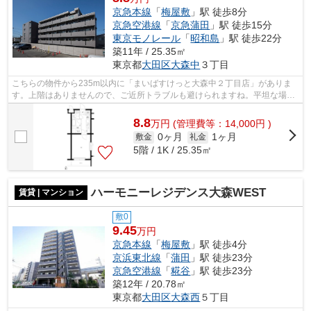
京急本線
「
梅屋敷
」駅 徒歩8分
京急空港線
「
京急蒲田
」駅 徒歩15分
東京モノレール
「
昭和島
」駅 徒歩22分
築11年 / 25.35㎡
東京都
大田区
大森中
３丁目
こちらの物件から235m以内に「まいばすけっと大森中２丁目店」がありま
す。上階はありませんので、ご近所トラブルも避けられますね。平坦な場所
にあるマンションなら毎日の移動も快適...
8.8
万
円
(管理費等：14,000円 )
0ヶ月
1ヶ月
敷金
礼金
5階 / 1K / 25.35㎡
ハーモニーレジデンス大森WEST
賃貸 | マンション
敷0
9.45
万円
京急本線
「
梅屋敷
」駅 徒歩4分
京浜東北線
「
蒲田
」駅 徒歩23分
京急空港線
「
糀谷
」駅 徒歩23分
築12年 / 20.78㎡
東京都
大田区
大森西
５丁目