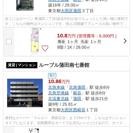
築16年 / 28.00㎡
東京都
大田区
蒲田
３丁目
近くにはローソン 東蒲田二丁目(徒歩5分)がありちょっとした買い物に便利で
す。こちらの物件はマンションです。地上10階建てでニーズの高い物件で
す。徒歩4分に駅がある物件です。アイ...
10.8
万
円
(管理費等：6,000円 )
1ヶ月
1ヶ月
敷金
礼金
9階 / 1K / 28.00㎡
ルーブル蒲田南七番館
賃貸 | マンション
敷0
10.86
万円
京急本線
「
京急蒲田
」駅 徒歩8分
京急空港線
「
糀谷
」駅 徒歩8分
京浜東北線
「
蒲田
」駅 徒歩21分
築9年 / 25.81㎡
東京都
大田区
西糀谷
１丁目
便利なスーパー「マルエツ 西糀谷店」まで24mです。こちらはマンション
タイプになります。初期費用をカードでお支払いいただけるので、カードで
決済したい方にもおすすめです。共用部...