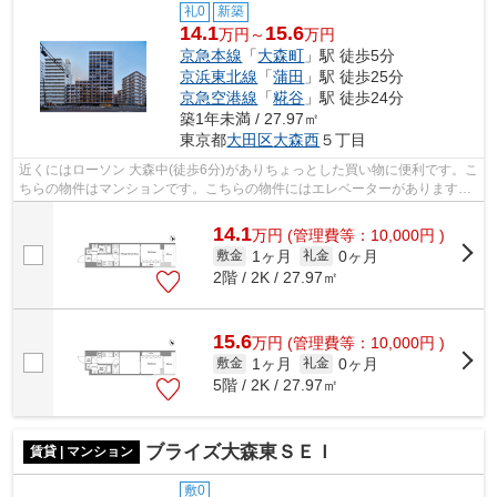
礼0
新築
14.1
15.6
万円～
万円
京急本線
「
大森町
」駅 徒歩5分
京浜東北線
「
蒲田
」駅 徒歩25分
京急空港線
「
糀谷
」駅 徒歩24分
築1年未満 / 27.97㎡
東京都
大田区
大森西
５丁目
近くにはローソン 大森中(徒歩6分)がありちょっとした買い物に便利です。こ
ちらの物件はマンションです。こちらの物件にはエレベーターがあります。
この物件は駅から徒歩5分の物件です...
14.1
万
円
(管理費等：10,000円 )
1ヶ月
0ヶ月
敷金
礼金
2階 / 2K / 27.97㎡
15.6
万
円
(管理費等：10,000円 )
1ヶ月
0ヶ月
敷金
礼金
5階 / 2K / 27.97㎡
ブライズ大森東ＳＥＩ
賃貸 | マンション
敷0