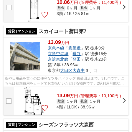
10.86
万
円
(管理費等：11,400円 )
0ヶ月
1ヶ月
敷金
礼金
3階 / 1K / 25.81㎡
スカイコート蒲田第7
賃貸 | マンション
13.09
万円
京急本線
「
梅屋敷
」駅 徒歩9分
京急空港線
「
糀谷
」駅 徒歩15分
京浜東北線
「
蒲田
」駅 徒歩20分
築18年 / 38.96㎡
東京都
大田区
大森中
３丁目
薬や日用品を買うのに便利なツルハドラッグ 東蒲田店まで、315mです。こ
ちらは初期費用をカードでお支払いいただける物件です。2駅利用可能なの
で、用途や行き先に応じて経路を選択で...
13.09
万
円
(管理費等：10,100円 )
1ヶ月
1ヶ月
敷金
礼金
4階 / 1LDK / 38.96㎡
シーズンフラッツ大森西
賃貸 | マンション