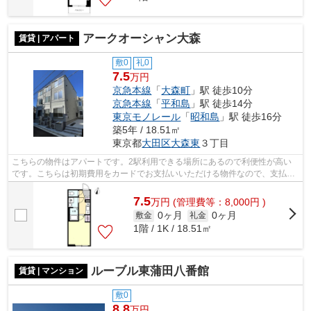
アークオーシャン大森
賃貸 | アパート
敷0
礼0
7.5
万円
京急本線
「
大森町
」駅 徒歩10分
京急本線
「
平和島
」駅 徒歩14分
東京モノレール
「
昭和島
」駅 徒歩16分
築5年 / 18.51㎡
東京都
大田区
大森東
３丁目
こちらの物件はアパートです。2駅利用できる場所にあるので利便性が高い
です。こちらは初期費用をカードでお支払いいただける物件なので、支払い
手続きの手間が省けます。駅から徒歩10...
7.5
万
円
(管理費等：8,000円 )
0ヶ月
0ヶ月
敷金
礼金
1階 / 1K / 18.51㎡
ルーブル東蒲田八番館
賃貸 | マンション
敷0
8.8
万円