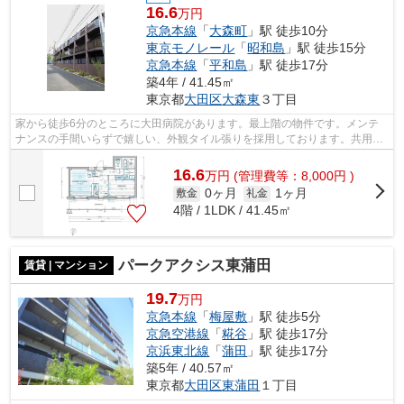
16.6
万円
京急本線
「
大森町
」駅 徒歩10分
東京モノレール
「
昭和島
」駅 徒歩15分
京急本線
「
平和島
」駅 徒歩17分
築4年 / 41.45㎡
東京都
大田区
大森東
３丁目
家から徒歩6分のところに大田病院があります。最上階の物件です。メンテ
ナンスの手間いらずで嬉しい、外観タイル張りを採用しております。共用部
には敷地内ごみ置き場・エレベータなど...
16.6
万
円
(管理費等：8,000円 )
0ヶ月
1ヶ月
敷金
礼金
4階 / 1LDK / 41.45㎡
パークアクシス東蒲田
賃貸 | マンション
19.7
万円
京急本線
「
梅屋敷
」駅 徒歩5分
京急空港線
「
糀谷
」駅 徒歩17分
京浜東北線
「
蒲田
」駅 徒歩17分
築5年 / 40.57㎡
東京都
大田区
東蒲田
１丁目