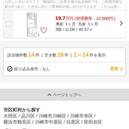
お忙しい方にオススメ、敷地内にごみ置き場のある物件です。ご利用可能な
駅が2つあり、行き先に応じて乗車駅の使い分けができます。こちらは初期
費用をカードでお支払いいただけるマン...
19.7
万
円
(管理費等：12,000円 )
1ヶ月
1ヶ月
敷金
礼金
3階 / 1LDK / 40.57㎡
14
16
1～14
該当物件数
件
空き数
件
件を表示
変更
絞り込み条件：
なし
ページトップへ
市区町村から探す
大田区
/
品川区
/
川崎市川崎区
/
川崎市幸区
/
横浜市鶴見区
/
川崎市中原区
/
目黒区
/
世田谷区