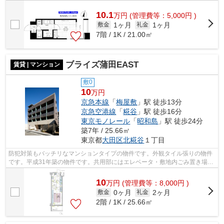
10.1
万
円
(管理費等：5,000円 )
1ヶ月
1ヶ月
敷金
礼金
7階 / 1K / 21.00㎡
ブライズ蒲田EAST
賃貸 | マンション
敷0
10
万円
京急本線
「
梅屋敷
」駅 徒歩13分
京急空港線
「
糀谷
」駅 徒歩16分
東京モノレール
「
昭和島
」駅 徒歩24分
築7年 / 25.66㎡
東京都
大田区
北糀谷
１丁目
防犯対策もバッチリなマンションタイプの物件です。外観タイル張りの物件
です。平成31年築の物件です。共用部にはエレベータ・敷地内ごみ置き場な
どが揃っております。駅まで徒歩13分...
10
万
円
(管理費等：8,000円 )
0ヶ月
2ヶ月
敷金
礼金
2階 / 1K / 25.66㎡