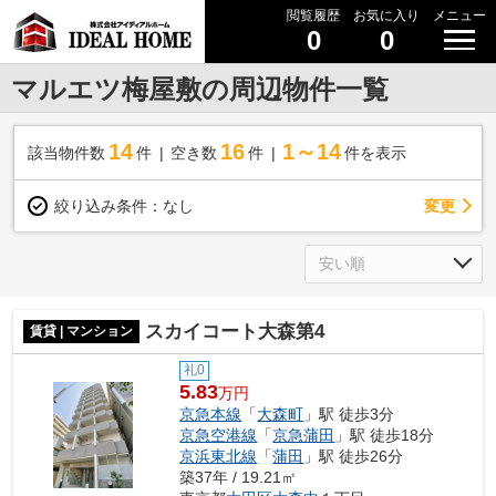
閲覧履歴
お気に入り
メニュー
0
0
マルエツ梅屋敷の周辺物件一覧
14
16
1～14
該当物件数
件
空き数
件
件を表示
変更
絞り込み条件：
なし
スカイコート大森第4
賃貸 | マンション
礼0
5.83
万円
京急本線
「
大森町
」駅 徒歩3分
京急空港線
「
京急蒲田
」駅 徒歩18分
京浜東北線
「
蒲田
」駅 徒歩26分
築37年 / 19.21㎡