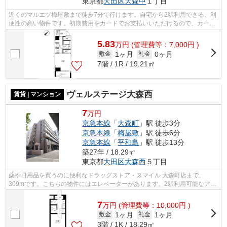
東京都
大田区
大森中
１丁目
近くのマルエツ梅屋敷まで徒歩7分で行けます。自宅から2駅利用できる、利
便性の高い物件です。初期費用をカードでお支払いいただけるので、カード
で決済したい方にもおすすめです。共...
5.83
万
円
(管理費等：7,000円 )
1ヶ月
0ヶ月
敷金
礼金
7階 / 1R / 19.21㎡
ヴェルステージ大森西
賃貸 | マンション
7
万円
京急本線
「
大森町
」駅 徒歩3分
京急本線
「
梅屋敷
」駅 徒歩6分
京急本線
「
平和島
」駅 徒歩13分
築27年 / 18.29㎡
東京都
大田区
大森西
５丁目
薬や日用品を買うのに便利なドラッグストア・スマイル 大森町店まで、
309mです。こちらの物件にはエレベーターがあります。2駅利用可能なアク
セスの良い物件です。駅まで3分と、駅近で...
7
万
円
(管理費等：10,000円 )
1ヶ月
1ヶ月
敷金
礼金
3階 / 1K / 18.29㎡