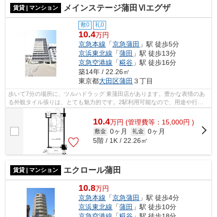
メインステージ蒲田Ⅵエグザ
賃貸 | マンション
敷0
礼0
10.4
万円
京急本線
「
京急蒲田
」駅 徒歩5分
京浜東北線
「
蒲田
」駅 徒歩13分
京急空港線
「
糀谷
」駅 徒歩16分
築14年 / 22.26㎡
東京都
大田区
蒲田
３丁目
歩いて7分の場所に、ツルハドラッグ 東蒲田店があります。豊かな表情のあ
る外観タイル張りは、とても魅力的です。2駅利用可能なので、用途や行き
先に応じて経路を選択できます。徒歩5...
10.4
万
円
(管理費等：15,000円 )
0ヶ月
0ヶ月
敷金
礼金
5階 / 1K / 22.26㎡
エクロール蒲田
賃貸 | マンション
10.8
万円
京急本線
「
京急蒲田
」駅 徒歩4分
京浜東北線
「
蒲田
」駅 徒歩10分
京急空港線
「
糀谷
」駅 徒歩18分