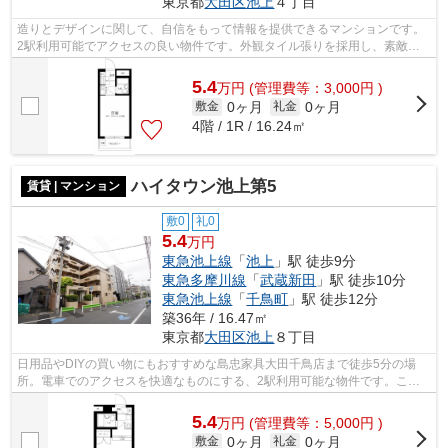
東京都
大田区
池上
４丁目
造りとデザインに関して、自信をもって情報を提供できるマンションです。
2駅利用可能でアクセスの良い物件です。外観タイル張りを採用し、素敵な
見た目を演出します。駅まで歩いてアク...
5.4
万
円
(管理費等：3,000円 )
0ヶ月
0ヶ月
敷金
礼金
4階 / 1R / 16.24㎡
ハイタウン池上第5
賃貸 | マンション
敷0
礼0
5.4
万円
東急池上線
「
池上
」駅 徒歩9分
東急多摩川線
「
武蔵新田
」駅 徒歩10分
東急池上線
「
千鳥町
」駅 徒歩12分
築36年 / 16.47㎡
東京都
大田区
池上
８丁目
日用品やDIYの買い物にもおすすめな島忠家具大田千鳥店まで徒歩5分の場
所。電車でのアクセスを快適なものにする、2駅利用可能な物件です。こち
らの物件では初期費用をカードでお支払い...
5.4
万
円
(管理費等：5,000円 )
0ヶ月
0ヶ月
敷金
礼金