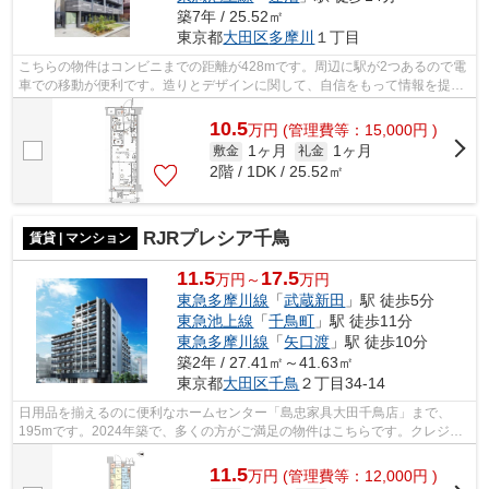
築7年 / 25.52㎡
東京都
大田区
多摩川
１丁目
こちらの物件はコンビニまでの距離が428mです。周辺に駅が2つあるので電
車での移動が便利です。造りとデザインに関して、自信をもって情報を提供
できるマンションです。共用部にはエレ...
10.5
万
円
(管理費等：15,000円 )
1ヶ月
1ヶ月
敷金
礼金
2階 / 1DK / 25.52㎡
RJRプレシア千鳥
賃貸 | マンション
11.5
17.5
万円～
万円
東急多摩川線
「
武蔵新田
」駅 徒歩5分
東急池上線
「
千鳥町
」駅 徒歩11分
東急多摩川線
「
矢口渡
」駅 徒歩10分
築2年 / 27.41㎡～41.63㎡
東京都
大田区
千鳥
２丁目34-14
日用品を揃えるのに便利なホームセンター「島忠家具大田千鳥店」まで、
195mです。2024年築で、多くの方がご満足の物件はこちらです。クレジッ
トカードで初期費用をお支払いいただける...
11.5
万
円
(管理費等：12,000円 )