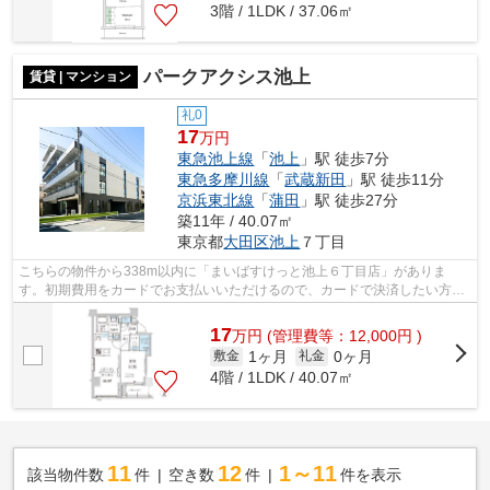
3階 / 1LDK / 37.06㎡
パークアクシス池上
賃貸 | マンション
礼0
17
万円
東急池上線
「
池上
」駅 徒歩7分
東急多摩川線
「
武蔵新田
」駅 徒歩11分
京浜東北線
「
蒲田
」駅 徒歩27分
築11年 / 40.07㎡
東京都
大田区
池上
７丁目
こちらの物件から338m以内に「まいばすけっと池上６丁目店」がありま
す。初期費用をカードでお支払いいただけるので、カードで決済したい方に
もおすすめです。周辺環境も良好で、魅力...
17
万
円
(管理費等：12,000円 )
1ヶ月
0ヶ月
敷金
礼金
4階 / 1LDK / 40.07㎡
11
12
1～11
該当物件数
件
空き数
件
件を表示