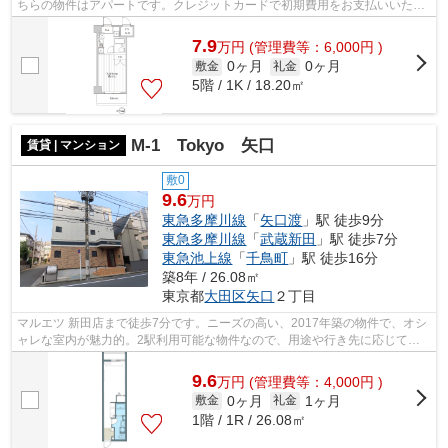
ちらの物件はアパートです。クレジットカードで初期費用をお支払いいただ
ける物件です。共用部には敷地内ごみ置...
7.9
万
円
(管理費等：6,000円 )
0ヶ月
0ヶ月
敷金
礼金
5階 / 1K / 18.20㎡
M-1 Tokyo 矢口
賃貸 | マンション
敷0
9.6
万円
東急多摩川線
「
矢口渡
」駅 徒歩9分
東急多摩川線
「
武蔵新田
」駅 徒歩7分
東急池上線
「
千鳥町
」駅 徒歩16分
築8年 / 26.08㎡
東京都
大田区
矢口
２丁目
マルエツ 新田店まで徒歩7分です。ニーズの高い、2017年築の物件で、オシ
ャレな室内が魅力的。2駅利用可能な物件なので、用途や行き先に応じて経
路を選択できます。根強いニーズを誇る...
9.6
万
円
(管理費等：4,000円 )
0ヶ月
1ヶ月
敷金
礼金
1階 / 1R / 26.08㎡