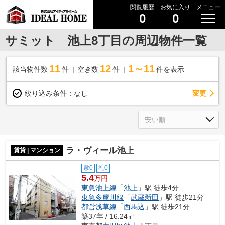
閲覧履歴
お気に入り
メニュー
0
0
サミット 池上8丁目の周辺物件一覧
11
12
1～11
該当物件数
件
空き数
件
件を表示
変更
絞り込み条件：
なし
ラ・ヴィール池上
賃貸 | マンション
敷0
礼0
5.4
万円
東急池上線
「
池上
」駅 徒歩4分
東急多摩川線
「
武蔵新田
」駅 徒歩21分
都営浅草線
「
西馬込
」駅 徒歩21分
築37年 / 16.24㎡