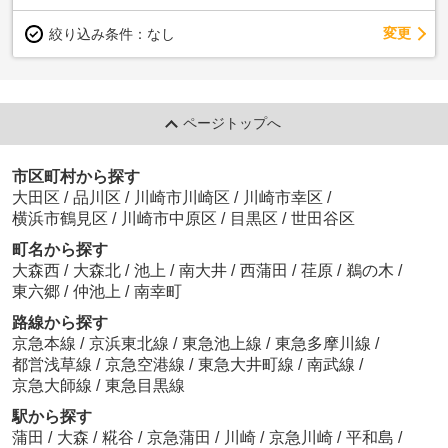
変更
絞り込み条件：
なし
ページトップへ
市区町村から探す
大田区
/
品川区
/
川崎市川崎区
/
川崎市幸区
/
横浜市鶴見区
/
川崎市中原区
/
目黒区
/
世田谷区
町名から探す
大森西
/
大森北
/
池上
/
南大井
/
西蒲田
/
荏原
/
鵜の木
/
東六郷
/
仲池上
/
南幸町
路線から探す
京急本線
/
京浜東北線
/
東急池上線
/
東急多摩川線
/
都営浅草線
/
京急空港線
/
東急大井町線
/
南武線
/
京急大師線
/
東急目黒線
駅から探す
蒲田
/
大森
/
糀谷
/
京急蒲田
/
川崎
/
京急川崎
/
平和島
/