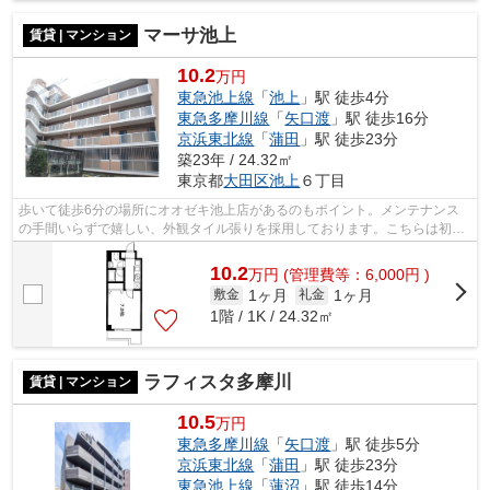
マーサ池上
賃貸 | マンション
10.2
万円
東急池上線
「
池上
」駅 徒歩4分
東急多摩川線
「
矢口渡
」駅 徒歩16分
京浜東北線
「
蒲田
」駅 徒歩23分
築23年 / 24.32㎡
東京都
大田区
池上
６丁目
歩いて徒歩6分の場所にオオゼキ池上店があるのもポイント。メンテナンス
の手間いらずで嬉しい、外観タイル張りを採用しております。こちらは初期
費用をカードでお支払いいただける物件...
10.2
万
円
(管理費等：6,000円 )
1ヶ月
1ヶ月
敷金
礼金
1階 / 1K / 24.32㎡
ラフィスタ多摩川
賃貸 | マンション
10.5
万円
東急多摩川線
「
矢口渡
」駅 徒歩5分
京浜東北線
「
蒲田
」駅 徒歩23分
東急池上線
「
蓮沼
」駅 徒歩14分