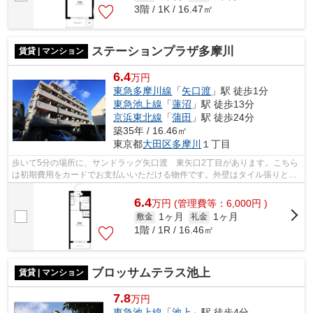
3階 / 1K / 16.47㎡
ステーションプラザ多摩川
賃貸 | マンション
6.4
万円
東急多摩川線
「
矢口渡
」駅 徒歩1分
東急池上線
「
蓮沼
」駅 徒歩13分
京浜東北線
「
蒲田
」駅 徒歩24分
築35年 / 16.46㎡
東京都
大田区
多摩川
１丁目
歩いて5分の場所に、サンドラッグ矢口渡 東矢口2丁目があります。こちら
は初期費用をカードでお支払いいただける物件です。外壁はタイル張りとな
っていて、外観が素敵です。駅まで徒...
6.4
万
円
(管理費等：6,000円 )
1ヶ月
1ヶ月
敷金
礼金
1階 / 1R / 16.46㎡
ブロッサムテラス池上
賃貸 | マンション
7.8
万円
東急池上線
「
池上
」駅 徒歩4分