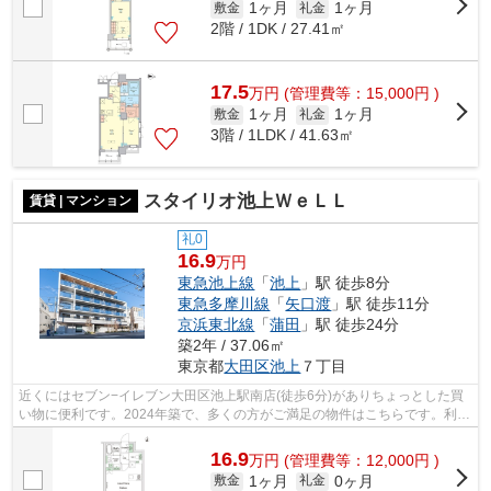
1ヶ月
1ヶ月
敷金
礼金
2階 / 1DK / 27.41㎡
17.5
万
円
(管理費等：15,000円 )
1ヶ月
1ヶ月
敷金
礼金
3階 / 1LDK / 41.63㎡
スタイリオ池上ＷｅＬＬ
賃貸 | マンション
礼0
16.9
万円
東急池上線
「
池上
」駅 徒歩8分
東急多摩川線
「
矢口渡
」駅 徒歩11分
京浜東北線
「
蒲田
」駅 徒歩24分
築2年 / 37.06㎡
東京都
大田区
池上
７丁目
近くにはセブン−イレブン大田区池上駅南店(徒歩6分)がありちょっとした買
い物に便利です。2024年築で、多くの方がご満足の物件はこちらです。利用
可能な駅が2駅あり、利便性の高い物件...
16.9
万
円
(管理費等：12,000円 )
1ヶ月
0ヶ月
敷金
礼金