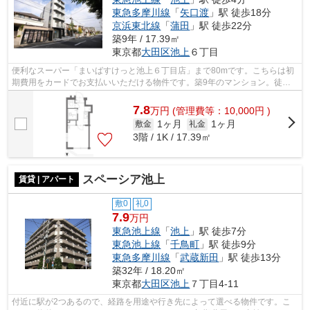
東急多摩川線
「
矢口渡
」駅 徒歩18分
京浜東北線
「
蒲田
」駅 徒歩22分
築9年 / 17.39㎡
東京都
大田区
池上
６丁目
便利なスーパー「まいばすけっと池上６丁目店」まで80mです。こちらは初
期費用をカードでお支払いいただける物件です。築9年のマンション。徒歩4
分で駅にアクセス可能な、魅力的な駅近...
7.8
万
円
(管理費等：10,000円 )
1ヶ月
1ヶ月
敷金
礼金
3階 / 1K / 17.39㎡
スペーシア池上
賃貸 | アパート
敷0
礼0
7.9
万円
東急池上線
「
池上
」駅 徒歩7分
東急池上線
「
千鳥町
」駅 徒歩9分
東急多摩川線
「
武蔵新田
」駅 徒歩13分
築32年 / 18.20㎡
東京都
大田区
池上
７丁目4-11
付近に駅が2つあるので、経路を用途や行き先によって選べる物件です。こ