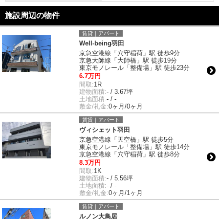
施設周辺の物件
賃貸｜アパート
Well-being羽田
京急空港線「穴守稲荷」駅 徒歩9分
京急大師線「大師橋」駅 徒歩19分
東京モノレール「整備場」駅 徒歩23分
6.7万円
間取:
1R
建物面積:
- / 3.67坪
土地面積:
- / -
敷金/礼金:
0ヶ月/0ヶ月
賃貸｜アパート
ヴィシェット羽田
京急空港線「天空橋」駅 徒歩5分
東京モノレール「整備場」駅 徒歩14分
京急空港線「穴守稲荷」駅 徒歩8分
8.3万円
間取:
1K
建物面積:
- / 5.56坪
土地面積:
- / -
敷金/礼金:
0ヶ月/1ヶ月
賃貸｜アパート
ルノン大鳥居