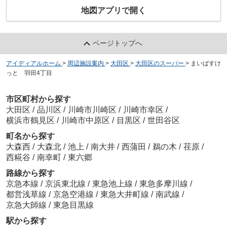
地図アプリで開く
ページトップへ
アイディアルホーム
>
周辺施設案内
>
大田区
>
大田区のスーパー
>
まいばすけ
っと 羽田4丁目
市区町村から探す
大田区
/
品川区
/
川崎市川崎区
/
川崎市幸区
/
横浜市鶴見区
/
川崎市中原区
/
目黒区
/
世田谷区
町名から探す
大森西
/
大森北
/
池上
/
南大井
/
西蒲田
/
鵜の木
/
荏原
/
西糀谷
/
南幸町
/
東六郷
路線から探す
京急本線
/
京浜東北線
/
東急池上線
/
東急多摩川線
/
都営浅草線
/
京急空港線
/
東急大井町線
/
南武線
/
京急大師線
/
東急目黒線
駅から探す