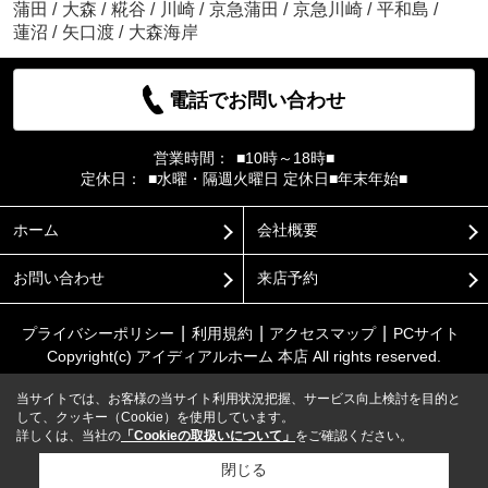
蒲田
/
大森
/
糀谷
/
川崎
/
京急蒲田
/
京急川崎
/
平和島
/
蓮沼
/
矢口渡
/
大森海岸
電話でお問い合わせ
営業時間：
■10時～18時■
定休日：
■水曜・隔週火曜日 定休日■年末年始■
ホーム
会社概要
お問い合わせ
来店予約
プライバシーポリシー
利用規約
アクセスマップ
PCサイト
Copyright(c) アイディアルホーム 本店 All rights reserved.
当サイトでは、お客様の当サイト利用状況把握、サービス向上検討を目的と
して、クッキー（Cookie）を使用しています。
詳しくは、当社の
「Cookieの取扱いについて」
をご確認ください。
閉じる