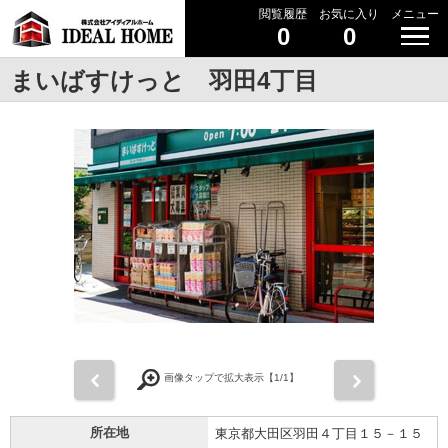
閲覧履歴
お気に入り
メニュー
0
0
まいばすけっと 羽田4丁目
前
次
画像タップで拡大表示【
1
/1】
所在地
東京都大田区羽田４丁目１５－１５