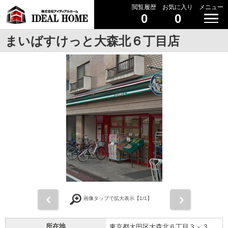
閲覧履歴
お気に入り
メニュー
0
0
まいばすけっと大森北６丁目店
前
次
画像タップで拡大表示【
1
/1】
所在地
東京都大田区大森北６丁目３－３