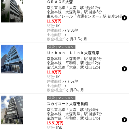
ＧＲＡＣＥ大森
京浜東北線「大森」駅 徒歩12分
京急本線「大森海岸」駅 徒歩3分
東京モノレール「流通センター」駅 徒歩24分
11.5万円
間取:
1K
建物面積:
- / 9.36坪
土地面積:
- / -
敷金/礼金:
1ヶ月/1.5ヶ月
賃貸｜マンション
Ｕｒｂａｎ Ｌｉｎｋ大森海岸
京急本線「大森海岸」駅 徒歩4分
京急本線「平和島」駅 徒歩12分
京浜東北線「大森」駅 徒歩12分
11.8万円
間取:
1K
建物面積:
- / 7.57坪
土地面積:
- / -
敷金/礼金:
1ヶ月/0ヶ月
賃貸｜マンション
スカイコート大森壱番館
京浜東北線「大森」駅 徒歩6分
京急本線「大森海岸」駅 徒歩7分
京急本線「平和島」駅 徒歩14分
15.51万円
間取:
1DK