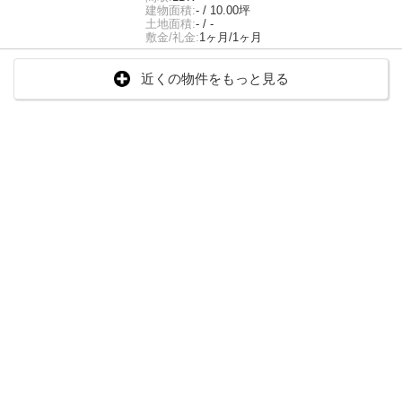
建物面積:
- / 10.00坪
土地面積:
- / -
敷金/礼金:
1ヶ月/1ヶ月
近くの物件をもっと見る