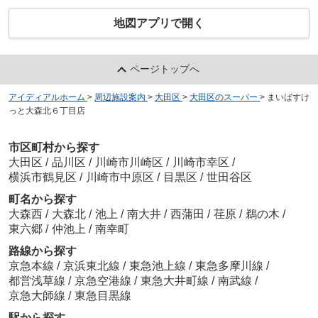
地図アプリで開く
ページトップへ
アイディアルホーム
>
周辺施設案内
>
大田区
>
大田区のスーパー
>
まいばすけ
っと大森北６丁目店
市区町村から探す
大田区
/
品川区
/
川崎市川崎区
/
川崎市幸区
/
横浜市鶴見区
/
川崎市中原区
/
目黒区
/
世田谷区
町名から探す
大森西
/
大森北
/
池上
/
南大井
/
西蒲田
/
荏原
/
鵜の木
/
東六郷
/
仲池上
/
南幸町
路線から探す
京急本線
/
京浜東北線
/
東急池上線
/
東急多摩川線
/
都営浅草線
/
京急空港線
/
東急大井町線
/
南武線
/
京急大師線
/
東急目黒線
駅から探す