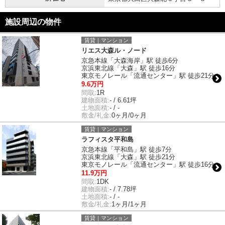
施設周辺の物件
賃貸｜マンション
リエス大森ル・ノード
京急本線「大森海岸」駅 徒歩6分
京浜東北線「大森」駅 徒歩16分
東京モノレール「流通センター」駅 徒歩21分
9.6万円
間取:
1R
建物面積:
- / 6.61坪
土地面積:
- / -
敷金/礼金:
0ヶ月/0ヶ月
賃貸｜マンション
ラフィスタ平和島
京急本線「平和島」駅 徒歩7分
京浜東北線「大森」駅 徒歩21分
東京モノレール「流通センター」駅 徒歩16分
11.9万円
間取:
1DK
建物面積:
- / 7.78坪
土地面積:
- / -
敷金/礼金:
1ヶ月/1ヶ月
賃貸｜マンション