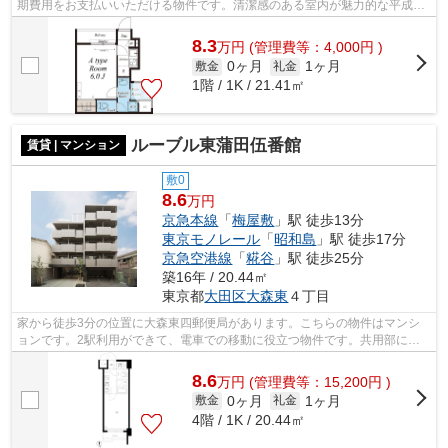
期費用をお支払いいただける物件です。清潔感のある室内が魅力的な平成29
年築の物件となっており、一押しです。...
8.3
万
円
(管理費等：4,000円 )
0ヶ月
1ヶ月
敷金
礼金
1階 / 1K / 21.41㎡
ルーブル東蒲田伍番館
賃貸 | マンション
敷0
8.6
万円
京急本線
「
梅屋敷
」駅 徒歩13分
東京モノレール
「
昭和島
」駅 徒歩17分
京急空港線
「
糀谷
」駅 徒歩25分
築16年 / 20.44㎡
東京都
大田区
大森東
４丁目
家から徒歩3分の位置に大森東四郵便局があります。こちらの物件はマンシ
ョンです。2駅利用ができて、電車での移動に役立つ物件です。共用部には
敷地内ごみ置き場・エレベータなどが揃...
8.6
万
円
(管理費等：15,200円 )
0ヶ月
1ヶ月
敷金
礼金
4階 / 1K / 20.44㎡