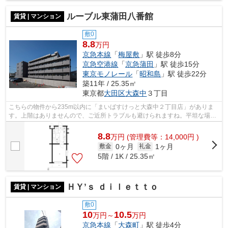
ルーブル東蒲田八番館
賃貸 | マンション
敷0
8.8
万円
京急本線
「
梅屋敷
」駅 徒歩8分
京急空港線
「
京急蒲田
」駅 徒歩15分
東京モノレール
「
昭和島
」駅 徒歩22分
築11年 / 25.35㎡
東京都
大田区
大森中
３丁目
こちらの物件から235m以内に「まいばすけっと大森中２丁目店」がありま
す。上階はありませんので、ご近所トラブルも避けられますね。平坦な場所
にあるマンションなら毎日の移動も快適...
8.8
万
円
(管理費等：14,000円 )
0ヶ月
1ヶ月
敷金
礼金
5階 / 1K / 25.35㎡
ＨＹ’ｓ ｄｉｌｅｔｔｏ
賃貸 | マンション
敷0
10
10.5
万円～
万円
京急本線
「
大森町
」駅 徒歩4分