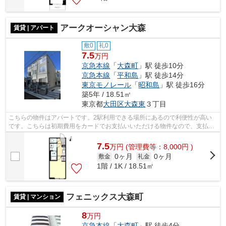
アークオーシャン大森
賃貸 | アパート
敷0
礼0
7.5
万円
京急本線
「
大森町
」駅 徒歩10分
京急本線
「
平和島
」駅 徒歩14分
東京モノレール
「
昭和島
」駅 徒歩16分
築5年 / 18.51㎡
東京都
大田区
大森東
３丁目
こちらの物件はアパートです。2駅利用できる場所にあるので利便性が高い
です。こちらは初期費用をカードでお支払いいただける物件なので、支払い
手続きの手間が省けます。駅から徒歩10...
7.5
万
円
(管理費等：8,000円 )
0ヶ月
0ヶ月
敷金
礼金
1階 / 1K / 18.51㎡
フェニックス大森町
賃貸 | マンション
8
万円
京急本線
「
大森町
」駅 徒歩4分