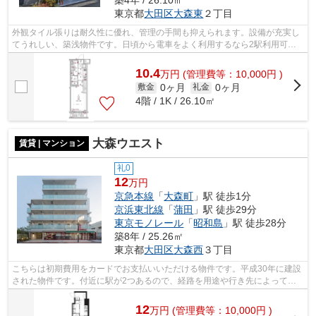
築4年 / 26.10㎡
東京都
大田区
大森東
２丁目
外観タイル張りは耐久性に優れ、管理の手間も抑えられます。設備が充実し
てうれしい、築浅物件です。日頃から電車をよく利用するなら2駅利用可能
な物件はいかがでしょうか。駅まで徒歩...
10.4
万
円
(管理費等：10,000円 )
0ヶ月
0ヶ月
敷金
礼金
4階 / 1K / 26.10㎡
大森ウエスト
賃貸 | マンション
礼0
12
万円
京急本線
「
大森町
」駅 徒歩1分
京浜東北線
「
蒲田
」駅 徒歩29分
東京モノレール
「
昭和島
」駅 徒歩28分
築8年 / 25.26㎡
東京都
大田区
大森西
３丁目
こちらは初期費用をカードでお支払いいただける物件です。平成30年に建設
された物件です。付近に駅が2つあるので、経路を用途や行き先によって選
べる物件です。共用部にはエレベータ・...
12
万
円
(管理費等：10,000円 )