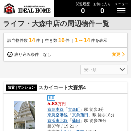
閲覧履歴
お気に入り
メニュー
0
0
ライフ・大森中店の周辺物件一覧
14
16
1～14
該当物件数
件
空き数
件
件を表示
変更
絞り込み条件：
なし
スカイコート大森第4
賃貸 | マンション
礼0
5.83
万円
京急本線
「
大森町
」駅 徒歩3分
京急空港線
「
京急蒲田
」駅 徒歩18分
京浜東北線
「
蒲田
」駅 徒歩26分
築37年 / 19.21㎡