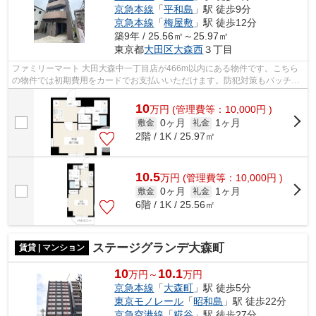
京急本線
「
平和島
」駅 徒歩9分
京急本線
「
梅屋敷
」駅 徒歩12分
築9年 / 25.56㎡～25.97㎡
東京都
大田区
大森西
３丁目
ファミリーマート 大田大森中一丁目店が466m以内にある物件です。こちら
の物件では初期費用をカードでお支払いいただけます。防犯対策もバッチリ
なマンションタイプの物件です。共用部...
10
万
円
(管理費等：10,000円 )
0ヶ月
1ヶ月
敷金
礼金
2階 / 1K / 25.97㎡
10.5
万
円
(管理費等：10,000円 )
0ヶ月
1ヶ月
敷金
礼金
6階 / 1K / 25.56㎡
ステージグランデ大森町
賃貸 | マンション
10
10.1
万円～
万円
京急本線
「
大森町
」駅 徒歩5分
東京モノレール
「
昭和島
」駅 徒歩22分
京急空港線
「
糀谷
」駅 徒歩27分