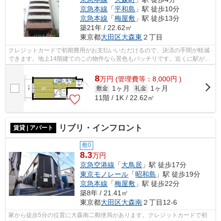
京急本線
「
平和島
」駅 徒歩10分
京急本線
「
梅屋敷
」駅 徒歩13分
築21年 / 22.62㎡
東京都
大田区
大森東
２丁目
クレジットカードで初期費用がお支払いいただけるので、決済の手間が軽減
できます。地上14階建てのこの物件なら景色もバッチリです。近くに駅が2
つあるため、用途や行き先に応じて駅を...
8
万
円
(管理費等：8,000円 )
1ヶ月
1ヶ月
敷金
礼金
11階 / 1K / 22.62㎡
リブリ・インフロント
賃貸 | アパート
敷0
8.3
万円
京急空港線
「
大鳥居
」駅 徒歩17分
東京モノレール
「
昭和島
」駅 徒歩19分
京急本線
「
梅屋敷
」駅 徒歩22分
築8年 / 21.41㎡
東京都
大田区
大森南
２丁目12-6
家から徒歩5分の位置に大森南二郵便局があります。クレジットカードで初