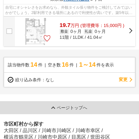
自宅にオシャレさをお求めなら、外観タイル張り物件をご検討してみてはい
かがでしょう。2駅利用できる場所にあるので利便性が高いです。築5年以内
と築浅なので、内装も外観もキレイで...
19.7
万
円
(管理費等：15,000円 )
0ヶ月
0ヶ月
敷金
礼金
11階 / 1LDK / 41.04㎡
14
16
1～14
該当物件数
件
空き数
件
件を表示
変更
絞り込み条件：
なし
ページトップへ
市区町村から探す
大田区
/
品川区
/
川崎市川崎区
/
川崎市幸区
/
横浜市鶴見区
/
川崎市中原区
/
目黒区
/
世田谷区