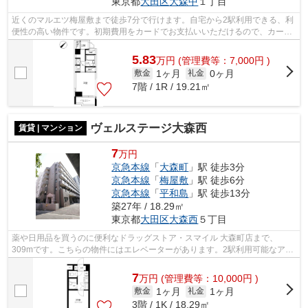
東京都
大田区
大森中
１丁目
近くのマルエツ梅屋敷まで徒歩7分で行けます。自宅から2駅利用できる、利
便性の高い物件です。初期費用をカードでお支払いいただけるので、カード
で決済したい方にもおすすめです。共...
5.83
万
円
(管理費等：7,000円 )
1ヶ月
0ヶ月
敷金
礼金
7階 / 1R / 19.21㎡
ヴェルステージ大森西
賃貸 | マンション
7
万円
京急本線
「
大森町
」駅 徒歩3分
京急本線
「
梅屋敷
」駅 徒歩6分
京急本線
「
平和島
」駅 徒歩13分
築27年 / 18.29㎡
東京都
大田区
大森西
５丁目
薬や日用品を買うのに便利なドラッグストア・スマイル 大森町店まで、
309mです。こちらの物件にはエレベーターがあります。2駅利用可能なアク
セスの良い物件です。駅まで3分と、駅近で...
7
万
円
(管理費等：10,000円 )
1ヶ月
1ヶ月
敷金
礼金
3階 / 1K / 18.29㎡