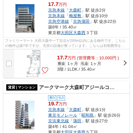
17.7
万円
京急本線
「
大森町
」駅 徒歩2分
京急本線
「
梅屋敷
」駅 徒歩10分
京急空港線
「
京急蒲田
」駅 徒歩22分
築8年 / 35.40㎡
東京都
大田区
大森西
３丁目
ファミリーマート 大田大森中一丁目店が289m以内にある物件です。こちら
の物件は築7年ですが、充実の設備が整っています。こちらは初期費用をカ
ードでお支払いいただける物件です。共...
17.7
万
円
(管理費等：10,000円 )
1ヶ月
1ヶ月
敷金
礼金
3階 / 1LDK / 35.40㎡
アークマーク大森町アジールコート
賃貸 | マンション
敷0
礼0
19.7
万円
京急本線
「
大森町
」駅 徒歩1分
東京モノレール
「
昭和島
」駅 徒歩26分
京浜東北線
「
蒲田
」駅 徒歩27分
築4年 / 41.04㎡
東京都
大田区
大森西
５丁目