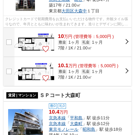
築17年 / 21.00㎡
東京都
大田区
大森中
１丁目
クレジットカードで初期費用をお支払いいただける物件です。外観タイル張
りなので、年月とともに味わいが生まれてきます。造りとデザインに関し
て、自信をもって情報を提供できるマン...
10
万
円
(管理費等：5,000円 )
1ヶ月
1ヶ月
敷金
礼金
7階 / 1K / 21.00㎡
10.1
万
円
(管理費等：5,000円 )
1ヶ月
1ヶ月
敷金
礼金
7階 / 1K / 21.00㎡
ＳＰコート大森町
賃貸 | マンション
敷0
礼0
10.4
万円
京急本線
「
平和島
」駅 徒歩11分
京急本線
「
大森町
」駅 徒歩12分
東京モノレール
「
昭和島
」駅 徒歩18分