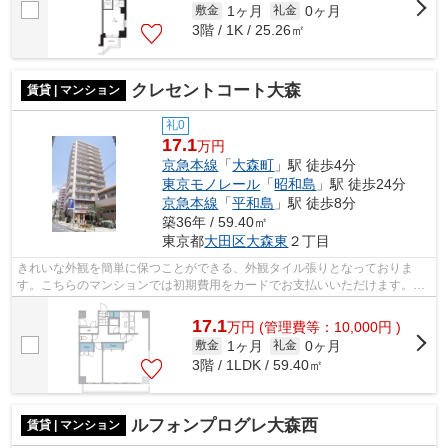
1ヶ月
0ヶ月
敷金
礼金
3階 / 1K / 25.26㎡
クレセントコート大森
賃貸 | マンション
礼0
17.1
万円
京急本線
「
大森町
」駅 徒歩4分
東京モノレール
「
昭和島
」駅 徒歩24分
京急本線
「
平和島
」駅 徒歩8分
築36年 / 59.40㎡
東京都
大田区
大森東
２丁目
きれいな外観を簡単に保つことができる、外観タイル張りとなっておりま
す。こちらのマンションでは初期費用をカードでお支払いいただけます。地
上13階建てのマンション。共用部には敷...
17.1
万
円
(管理費等：10,000円 )
1ヶ月
0ヶ月
敷金
礼金
3階 / 1LDK / 59.40㎡
ルフォンプログレ大森西
賃貸 | マンション