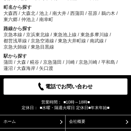
町名から探す
大森西
/
大森北
/
池上
/
南大井
/
西蒲田
/
荏原
/
鵜の木
/
東六郷
/
仲池上
/
南幸町
路線から探す
京急本線
/
京浜東北線
/
東急池上線
/
東急多摩川線
/
都営浅草線
/
京急空港線
/
東急大井町線
/
南武線
/
京急大師線
/
東急目黒線
駅から探す
蒲田
/
大森
/
糀谷
/
京急蒲田
/
川崎
/
京急川崎
/
平和島
/
蓮沼
/
大森海岸
/
矢口渡
電話でお問い合わせ
営業時間：
■10時～18時■
定休日：
■水曜・隔週火曜日 定休日■年末年始■
ホーム
会社概要