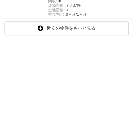
間取:
1K
建物面積:
- / 8.07坪
土地面積:
- / -
敷金/礼金:
0ヶ月/1ヶ月
近くの物件をもっと見る