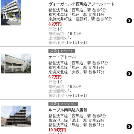
ヴォーガコルテ西馬込アジールコート
都営浅草線「西馬込」駅 徒歩9分
都営浅草線「馬込」駅 徒歩11分
東急大井町線「荏原町」駅 徒歩20分
8.2万円
間取:
1K
建物面積:
- / 6.49坪
土地面積:
- / -
敷金/礼金:
1ヶ月/1ヶ月
賃貸｜アパート
ケー・アトール
都営浅草線「西馬込」駅 徒歩13分
都営浅草線「馬込」駅 徒歩17分
京浜東北線「大森」駅 徒歩17分
6.7万円
間取:
1K
建物面積:
- / 6.35坪
土地面積:
- / -
敷金/礼金:
0ヶ月/1ヶ月
賃貸｜マンション
ルーブル南馬込六番館
都営浅草線「西馬込」駅 徒歩8分
東急池上線「池上」駅 徒歩22分
都営浅草線「馬込」駅 徒歩21分
10.34万円