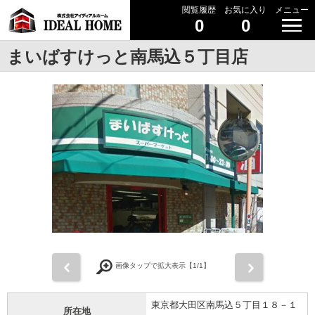
閲覧履歴
お気に入り
メニュー
0
0
まいばすけっと南馬込５丁目店
前
次
画像タップで拡大表示【
1
/1】
東京都大田区南馬込５丁目１８－１
所在地