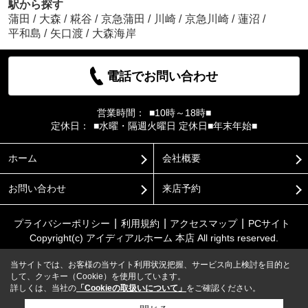
駅から探す
蒲田
/
大森
/
糀谷
/
京急蒲田
/
川崎
/
京急川崎
/
蓮沼
/
平和島
/
矢口渡
/
大森海岸
電話でお問い合わせ
営業時間：
■10時～18時■
定休日：
■水曜・隔週火曜日 定休日■年末年始■
ホーム
会社概要
お問い合わせ
来店予約
プライバシーポリシー
利用規約
アクセスマップ
PCサイト
Copyright(c) アイディアルホーム 本店 All rights reserved.
当サイトでは、お客様の当サイト利用状況把握、サービス向上検討を目的と
して、クッキー（Cookie）を使用しています。
詳しくは、当社の
「Cookieの取扱いについて」
をご確認ください。