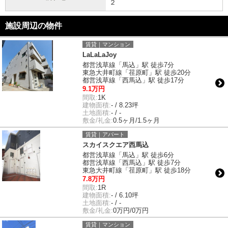
２
施設周辺の物件
賃貸｜マンション
LaLaLaJoy
都営浅草線「馬込」駅 徒歩7分
東急大井町線「荏原町」駅 徒歩20分
都営浅草線「西馬込」駅 徒歩17分
9.1万円
間取:
1K
建物面積:
- / 8.23坪
土地面積:
- / -
敷金/礼金:
0.5ヶ月/1.5ヶ月
賃貸｜アパート
スカイスクエア西馬込
都営浅草線「馬込」駅 徒歩6分
都営浅草線「西馬込」駅 徒歩7分
東急大井町線「荏原町」駅 徒歩18分
7.8万円
間取:
1R
建物面積:
- / 6.10坪
土地面積:
- / -
敷金/礼金:
0万円/0万円
賃貸｜マンション