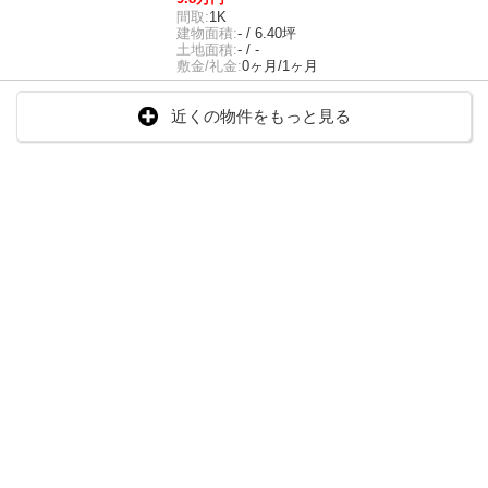
間取:
1K
建物面積:
- / 6.40坪
土地面積:
- / -
敷金/礼金:
0ヶ月/1ヶ月
近くの物件をもっと見る