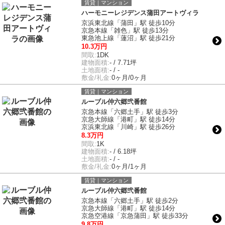
賃貸｜マンション
ハーモニーレジデンス蒲田アートヴィラ
京浜東北線「蒲田」駅 徒歩10分
京急本線「雑色」駅 徒歩13分
東急池上線「蓮沼」駅 徒歩21分
10.3万円
間取:
1DK
建物面積:
- / 7.71坪
土地面積:
- / -
敷金/礼金:
0ヶ月/0ヶ月
賃貸｜マンション
ルーブル仲六郷弐番館
京急本線「六郷土手」駅 徒歩3分
京急大師線「港町」駅 徒歩14分
京浜東北線「川崎」駅 徒歩26分
8.3万円
間取:
1K
建物面積:
- / 6.18坪
土地面積:
- / -
敷金/礼金:
0ヶ月/1ヶ月
賃貸｜マンション
ルーブル仲六郷弐番館
京急本線「六郷土手」駅 徒歩2分
京急大師線「港町」駅 徒歩14分
京急空港線「京急蒲田」駅 徒歩33分
9.8万円