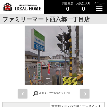
閲覧履歴
お気に入り
メニュー
0
0
ファミリーマート西六郷一丁目店
前
次
画像タップで拡大表示【
1
/1】
東京都大田区西六郷１丁目５０－１