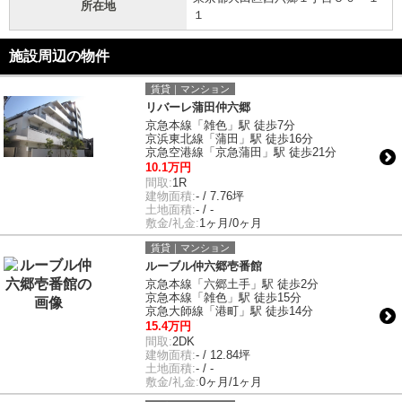
所在地
１
施設周辺の物件
賃貸｜マンション
リバーレ蒲田仲六郷
京急本線「雑色」駅 徒歩7分
京浜東北線「蒲田」駅 徒歩16分
京急空港線「京急蒲田」駅 徒歩21分
10.1万円
間取:
1R
建物面積:
- / 7.76坪
土地面積:
- / -
敷金/礼金:
1ヶ月/0ヶ月
賃貸｜マンション
ルーブル仲六郷壱番館
京急本線「六郷土手」駅 徒歩2分
京急本線「雑色」駅 徒歩15分
京急大師線「港町」駅 徒歩14分
15.4万円
間取:
2DK
建物面積:
- / 12.84坪
土地面積:
- / -
敷金/礼金:
0ヶ月/1ヶ月