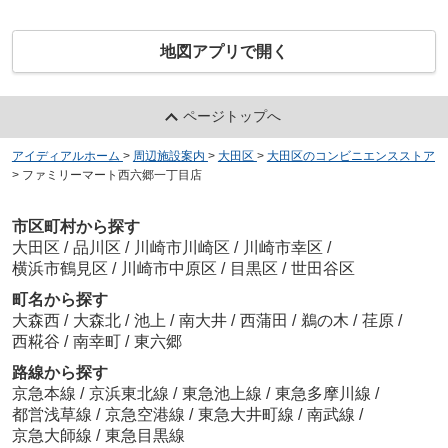
地図アプリで開く
ページトップへ
アイディアルホーム
>
周辺施設案内
>
大田区
>
大田区のコンビニエンスストア
>
ファミリーマート西六郷一丁目店
市区町村から探す
大田区
/
品川区
/
川崎市川崎区
/
川崎市幸区
/
横浜市鶴見区
/
川崎市中原区
/
目黒区
/
世田谷区
町名から探す
大森西
/
大森北
/
池上
/
南大井
/
西蒲田
/
鵜の木
/
荏原
/
西糀谷
/
南幸町
/
東六郷
路線から探す
京急本線
/
京浜東北線
/
東急池上線
/
東急多摩川線
/
都営浅草線
/
京急空港線
/
東急大井町線
/
南武線
/
京急大師線
/
東急目黒線