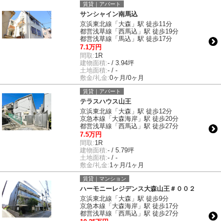
賃貸｜アパート
サンシャイン南馬込
京浜東北線「大森」駅 徒歩11分
都営浅草線「西馬込」駅 徒歩19分
都営浅草線「馬込」駅 徒歩17分
7.1万円
間取:
1R
建物面積:
- / 3.94坪
土地面積:
- / -
敷金/礼金:
0ヶ月/0ヶ月
賃貸｜アパート
テラスハウス山王
京浜東北線「大森」駅 徒歩12分
京急本線「大森海岸」駅 徒歩20分
都営浅草線「西馬込」駅 徒歩27分
7.5万円
間取:
1R
建物面積:
- / 5.79坪
土地面積:
- / -
敷金/礼金:
1ヶ月/1ヶ月
賃貸｜マンション
ハーモニーレジデンス大森山王＃００２
京浜東北線「大森」駅 徒歩9分
京急本線「大森海岸」駅 徒歩17分
都営浅草線「西馬込」駅 徒歩27分