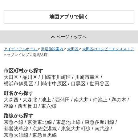
地図アプリで開く
ページトップへ
アイディアルホーム
>
周辺施設案内
>
大田区
>
大田区のコンビニエンスストア
>
セブンイレブン南馬込店
市区町村から探す
大田区
/
品川区
/
川崎市川崎区
/
川崎市幸区
/
横浜市鶴見区
/
川崎市中原区
/
目黒区
/
世田谷区
町名から探す
大森西
/
大森北
/
池上
/
西蒲田
/
南大井
/
仲池上
/
鵜の木
/
荏原
/
西五反田
/
東六郷
路線から探す
京急本線
/
京浜東北線
/
東急池上線
/
東急多摩川線
/
都営浅草線
/
京急空港線
/
東急大井町線
/
南武線
/
京急大師線
/
東急目黒線