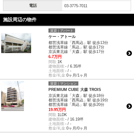
電話
03-3775-7011
施設周辺の物件
賃貸｜アパート
ケー・アトール
都営浅草線「西馬込」駅 徒歩13分
都営浅草線「馬込」駅 徒歩17分
京浜東北線「大森」駅 徒歩17分
6.7万円
間取:
1K
建物面積:
- / 6.35坪
土地面積:
- / -
敷金/礼金:
0ヶ月/1ヶ月
賃貸｜マンション
PREMIUM CUBE 大森 TROIS
京浜東北線「大森」駅 徒歩18分
都営浅草線「西馬込」駅 徒歩19分
都営浅草線「馬込」駅 徒歩20分
19.95万円
間取:
1LDK
建物面積:
- / 16.19坪
土地面積:
- / -
敷金/礼金:
0ヶ月/0ヶ月