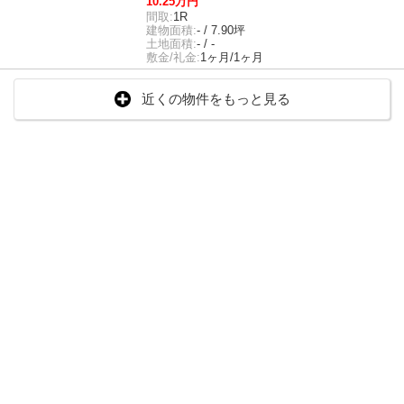
10.25万円
間取:
1R
建物面積:
- / 7.90坪
土地面積:
- / -
敷金/礼金:
1ヶ月/1ヶ月
近くの物件をもっと見る