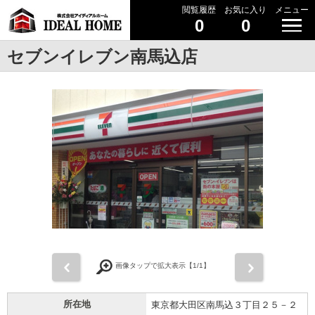
閲覧履歴
お気に入り
メニュー
0
0
セブンイレブン南馬込店
前
次
画像タップで拡大表示【
1
/1】
所在地
東京都大田区南馬込３丁目２５－２