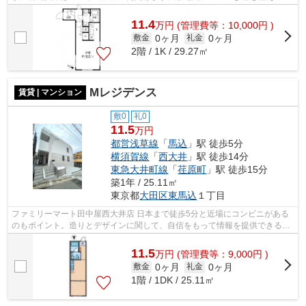
るので敷地外に出る必要が無く、短時間で...
11.4
万
円
(管理費等：10,000円 )
0ヶ月
0ヶ月
敷金
礼金
2階 / 1K / 29.27㎡
Mレジデンス
賃貸 | マンション
敷0
礼0
11.5
万円
都営浅草線
「
馬込
」駅 徒歩5分
横須賀線
「
西大井
」駅 徒歩14分
東急大井町線
「
荏原町
」駅 徒歩15分
築1年 / 25.11㎡
東京都
大田区
東馬込
１丁目
ファミリーマート田中屋西大井店 日本まで徒歩5分と近場にコンビニがある
のもポイント。造りとデザインに関して、自信をもって情報を提供できるマ
ンションです。おしゃれなあなたには...
11.5
万
円
(管理費等：9,000円 )
0ヶ月
0ヶ月
敷金
礼金
1階 / 1DK / 25.11㎡