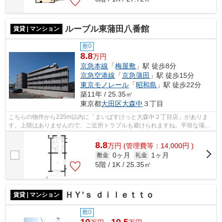
ルーブル東蒲田八番館
賃貸 | マンション
敷0
8.8
万円
京急本線
「
梅屋敷
」駅 徒歩8分
京急空港線
「
京急蒲田
」駅 徒歩15分
東京モノレール
「
昭和島
」駅 徒歩22分
築11年 / 25.35㎡
東京都
大田区
大森中
３丁目
こちらの物件から235m以内に「まいばすけっと大森中２丁目店」がありま
す。上階はありませんので、ご近所トラブルも避けられますね。平坦な場所
にあるマンションなら毎日の移動も快適...
8.8
万
円
(管理費等：14,000円 )
0ヶ月
1ヶ月
敷金
礼金
5階 / 1K / 25.35㎡
ＨＹ’ｓ ｄｉｌｅｔｔｏ
賃貸 | マンション
敷0
10
10.5