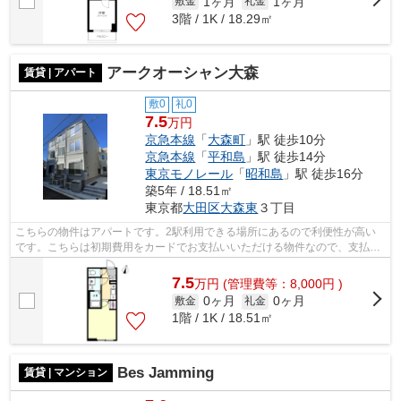
1ヶ月
1ヶ月
敷金
礼金
3階 / 1K / 18.29㎡
アークオーシャン大森
賃貸 | アパート
敷0
礼0
7.5
万円
京急本線
「
大森町
」駅 徒歩10分
京急本線
「
平和島
」駅 徒歩14分
東京モノレール
「
昭和島
」駅 徒歩16分
築5年 / 18.51㎡
東京都
大田区
大森東
３丁目
こちらの物件はアパートです。2駅利用できる場所にあるので利便性が高い
です。こちらは初期費用をカードでお支払いいただける物件なので、支払い
手続きの手間が省けます。駅から徒歩10...
7.5
万
円
(管理費等：8,000円 )
0ヶ月
0ヶ月
敷金
礼金
1階 / 1K / 18.51㎡
Bes Jamming
賃貸 | マンション