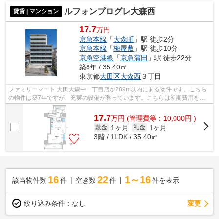
ルフォンプログレ大森西
賃貸 | マンション
17.7
万円
京急本線
「
大森町
」駅 徒歩2分
京急本線
「
梅屋敷
」駅 徒歩10分
京急空港線
「
京急蒲田
」駅 徒歩22分
築8年 / 35.40㎡
東京都
大田区
大森西
３丁目
ファミリーマート 大田大森中一丁目店が289m以内にある物件です。こちら
の物件は築7年ですが、充実の設備が整っています。こちらは初期費用をカ
ードでお支払いいただける物件です。共...
17.7
万
円
(管理費等：10,000円 )
1ヶ月
1ヶ月
敷金
礼金
3階 / 1LDK / 35.40㎡
16
22
1～16
該当物件数
件
空き数
件
件を表示
変更
絞り込み条件：
なし