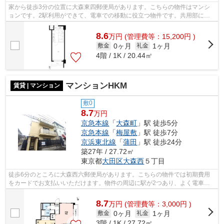
家から徒歩3分の位置に大森東四郵便局があります。こちらの物件はマンシ
ョンです。2駅利用ができて、電車での移動に役立つ物件です。共用部には
敷地内ごみ置き場・エレベータなどが揃...
8.6
万
円
(管理費等：15,200円 )
0ヶ月
1ヶ月
敷金
礼金
4階 / 1K / 20.44㎡
マンションHKM
賃貸 | マンション
敷0
8.7
万円
京急本線
「
大森町
」駅 徒歩5分
京急本線
「
梅屋敷
」駅 徒歩7分
京浜東北線
「
蒲田
」駅 徒歩24分
築27年 / 27.72㎡
東京都
大田区
大森西
５丁目
徒歩6分のところに大森西六郵便局があります。こちらの物件では初期費用
をカードでお支払いいただけます。物件の周辺に駅が2つあり、よく電車を
利用する方にピッタリです。徒歩5分の位...
8.7
万
円
(管理費等：3,000円 )
0ヶ月
1ヶ月
敷金
礼金
3階 / 1K / 27.72㎡