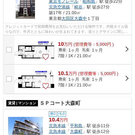
東京モノレール
「
昭和島
」駅 徒歩22分
京急空港線
「
糀谷
」駅 徒歩27分
築17年 / 21.00㎡
東京都
大田区
大森中
１丁目
クレジットカードで初期費用をお支払いいただける物件です。外観タイル張
りなので、年月とともに味わいが生まれてきます。造りとデザインに関し
て、自信をもって情報を提供できるマン...
10
万
円
(管理費等：5,000円 )
1ヶ月
1ヶ月
敷金
礼金
7階 / 1K / 21.00㎡
10.1
万
円
(管理費等：5,000円 )
1ヶ月
1ヶ月
敷金
礼金
7階 / 1K / 21.00㎡
ＳＰコート大森町
賃貸 | マンション
敷0
礼0
10.4
万円
京急本線
「
平和島
」駅 徒歩11分
京急本線
「
大森町
」駅 徒歩12分