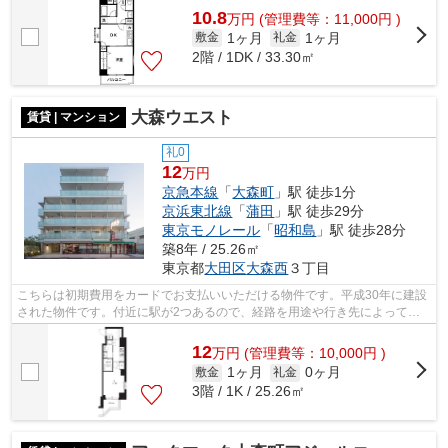
10.8
万
円
(管理費等：11,000円 )
1ヶ月
1ヶ月
敷金
礼金
2階 / 1DK / 33.30㎡
大森ウエスト
賃貸 | マンション
礼0
12
万円
京急本線
「
大森町
」駅 徒歩1分
京浜東北線
「
蒲田
」駅 徒歩29分
東京モノレール
「
昭和島
」駅 徒歩28分
築8年 / 25.26㎡
東京都
大田区
大森西
３丁目
こちらは初期費用をカードでお支払いいただける物件です。平成30年に建設
された物件です。付近に駅が2つあるので、経路を用途や行き先によって選
べる物件です。共用部にはエレベータ・...
12
万
円
(管理費等：10,000円 )
1ヶ月
0ヶ月
敷金
礼金
3階 / 1K / 25.26㎡