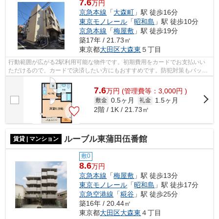
7.6
万円
京急本線
「
大森町
」駅 徒歩16分
東京モノレール
「
昭和島
」駅 徒歩10分
京急本線
「
梅屋敷
」駅 徒歩19分
築17年 / 21.73㎡
東京都
大田区
大森東
５丁目
行動範囲が広がる2駅利用可能な物件です。初期費用をカードでお支払いい
ただけるので、カードで決済したい方にもおすすめです。防犯対策もバッチ
リなマンションタイプの物件です。アイ...
7.6
万
円
(管理費等：3,000円 )
0.5ヶ月
1.5ヶ月
敷金
礼金
2階 / 1K / 21.73㎡
ルーブル東蒲田伍番館
賃貸 | マンション
敷0
8.6
万円
京急本線
「
梅屋敷
」駅 徒歩13分
東京モノレール
「
昭和島
」駅 徒歩17分
京急空港線
「
糀谷
」駅 徒歩25分
築16年 / 20.44㎡
東京都
大田区
大森東
４丁目