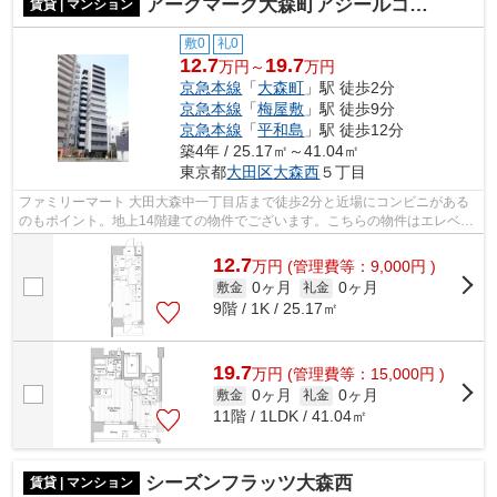
アークマーク大森町アジールコート
賃貸 | マンション
敷0
礼0
12.7
19.7
万円～
万円
京急本線
「
大森町
」駅 徒歩2分
京急本線
「
梅屋敷
」駅 徒歩9分
京急本線
「
平和島
」駅 徒歩12分
築4年 / 25.17㎡～41.04㎡
東京都
大田区
大森西
５丁目
ファミリーマート 大田大森中一丁目店まで徒歩2分と近場にコンビニがある
のもポイント。地上14階建ての物件でございます。こちらの物件はエレベー
ター付きです。駅から徒歩2分というア...
12.7
万
円
(管理費等：9,000円 )
0ヶ月
0ヶ月
敷金
礼金
9階 / 1K / 25.17㎡
19.7
万
円
(管理費等：15,000円 )
0ヶ月
0ヶ月
敷金
礼金
11階 / 1LDK / 41.04㎡
シーズンフラッツ大森西
賃貸 | マンション