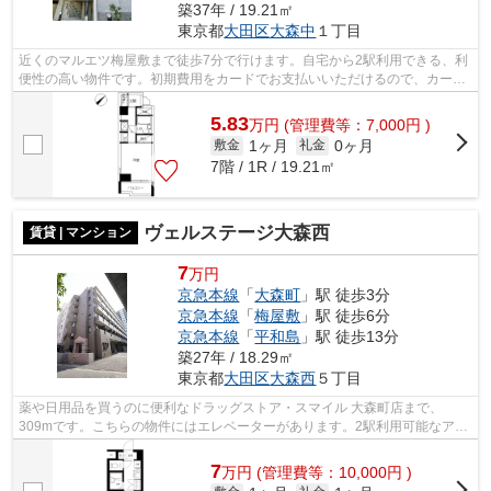
築37年 / 19.21㎡
東京都
大田区
大森中
１丁目
近くのマルエツ梅屋敷まで徒歩7分で行けます。自宅から2駅利用できる、利
便性の高い物件です。初期費用をカードでお支払いいただけるので、カード
で決済したい方にもおすすめです。共...
5.83
万
円
(管理費等：7,000円 )
1ヶ月
0ヶ月
敷金
礼金
7階 / 1R / 19.21㎡
ヴェルステージ大森西
賃貸 | マンション
7
万円
京急本線
「
大森町
」駅 徒歩3分
京急本線
「
梅屋敷
」駅 徒歩6分
京急本線
「
平和島
」駅 徒歩13分
築27年 / 18.29㎡
東京都
大田区
大森西
５丁目
薬や日用品を買うのに便利なドラッグストア・スマイル 大森町店まで、
309mです。こちらの物件にはエレベーターがあります。2駅利用可能なアク
セスの良い物件です。駅まで3分と、駅近で...
7
万
円
(管理費等：10,000円 )