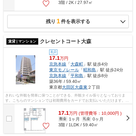
3階 / 2K / 27.97㎡
1
残り
件を表示する
クレセントコート大森
賃貸 | マンション
礼0
17.1
万円
京急本線
「
大森町
」駅 徒歩4分
東京モノレール
「
昭和島
」駅 徒歩24分
京急本線
「
平和島
」駅 徒歩8分
築36年 / 59.40㎡
東京都
大田区
大森東
２丁目
きれいな外観を簡単に保つことができる、外観タイル張りとなっておりま
す。こちらのマンションでは初期費用をカードでお支払いいただけます。地
上13階建てのマンション。共用部には敷...
17.1
万
円
(管理費等：10,000円 )
1ヶ月
0ヶ月
敷金
礼金
3階 / 1LDK / 59.40㎡