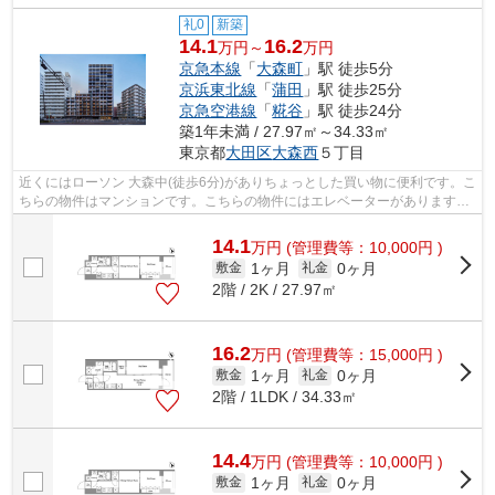
礼0
新築
14.1
16.2
万円～
万円
京急本線
「
大森町
」駅 徒歩5分
京浜東北線
「
蒲田
」駅 徒歩25分
京急空港線
「
糀谷
」駅 徒歩24分
築1年未満 / 27.97㎡～34.33㎡
東京都
大田区
大森西
５丁目
近くにはローソン 大森中(徒歩6分)がありちょっとした買い物に便利です。こ
ちらの物件はマンションです。こちらの物件にはエレベーターがあります。
この物件は駅から徒歩5分の物件です...
14.1
万
円
(管理費等：10,000円 )
1ヶ月
0ヶ月
敷金
礼金
2階 / 2K / 27.97㎡
16.2
万
円
(管理費等：15,000円 )
1ヶ月
0ヶ月
敷金
礼金
2階 / 1LDK / 34.33㎡
14.4
万
円
(管理費等：10,000円 )
1ヶ月
0ヶ月
敷金
礼金