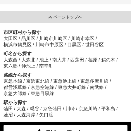
ページトップへ
市区町村から探す
大田区
/
品川区
/
川崎市川崎区
/
川崎市幸区
/
横浜市鶴見区
/
川崎市中原区
/
目黒区
/
世田谷区
町名から探す
大森西
/
大森北
/
池上
/
南大井
/
西蒲田
/
荏原
/
鵜の木
/
東六郷
/
仲池上
/
南幸町
路線から探す
京急本線
/
京浜東北線
/
東急池上線
/
東急多摩川線
/
都営浅草線
/
京急空港線
/
東急大井町線
/
南武線
/
京急大師線
/
東急目黒線
駅から探す
蒲田
/
大森
/
糀谷
/
京急蒲田
/
川崎
/
京急川崎
/
平和島
/
蓮沼
/
大森海岸
/
矢口渡