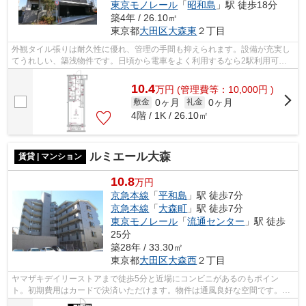
東京モノレール
「
昭和島
」駅 徒歩18分
築4年 / 26.10㎡
東京都
大田区
大森東
２丁目
外観タイル張りは耐久性に優れ、管理の手間も抑えられます。設備が充実し
てうれしい、築浅物件です。日頃から電車をよく利用するなら2駅利用可能
な物件はいかがでしょうか。駅まで徒歩...
10.4
万
円
(管理費等：10,000円 )
0ヶ月
0ヶ月
敷金
礼金
4階 / 1K / 26.10㎡
ルミエール大森
賃貸 | マンション
10.8
万円
京急本線
「
平和島
」駅 徒歩7分
京急本線
「
大森町
」駅 徒歩7分
東京モノレール
「
流通センター
」駅 徒歩
25分
築28年 / 33.30㎡
東京都
大田区
大森西
２丁目
ヤマザキデイリーストアまで徒歩5分と近場にコンビニがあるのもポイン
ト。初期費用はカードで決済いただけます。物件は通風良好な空間です。駅
から徒歩7分の位置にある物件なので、ア...