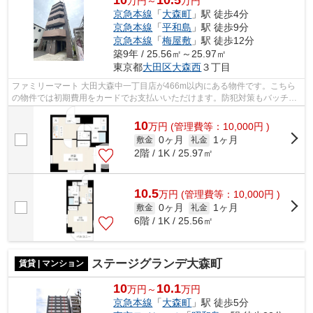
万円～
万円
京急本線
「
大森町
」駅 徒歩4分
京急本線
「
平和島
」駅 徒歩9分
京急本線
「
梅屋敷
」駅 徒歩12分
築9年 / 25.56㎡～25.97㎡
東京都
大田区
大森西
３丁目
ファミリーマート 大田大森中一丁目店が466m以内にある物件です。こちら
の物件では初期費用をカードでお支払いいただけます。防犯対策もバッチリ
なマンションタイプの物件です。共用部...
10
万
円
(管理費等：10,000円 )
0ヶ月
1ヶ月
敷金
礼金
2階 / 1K / 25.97㎡
10.5
万
円
(管理費等：10,000円 )
0ヶ月
1ヶ月
敷金
礼金
6階 / 1K / 25.56㎡
ステージグランデ大森町
賃貸 | マンション
10
10.1
万円～
万円
京急本線
「
大森町
」駅 徒歩5分