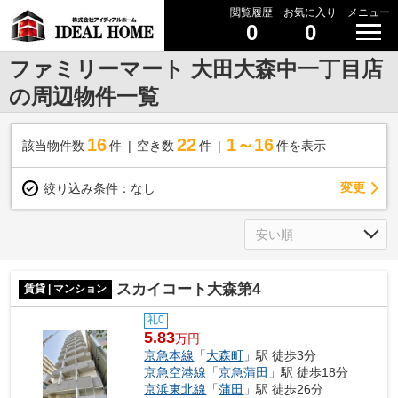
閲覧履歴
お気に入り
メニュー
0
0
ファミリーマート 大田大森中一丁目店
の周辺物件一覧
16
22
1～16
該当物件数
件
空き数
件
件を表示
変更
絞り込み条件：
なし
スカイコート大森第4
賃貸 | マンション
礼0
5.83
万円
京急本線
「
大森町
」駅 徒歩3分
京急空港線
「
京急蒲田
」駅 徒歩18分
京浜東北線
「
蒲田
」駅 徒歩26分