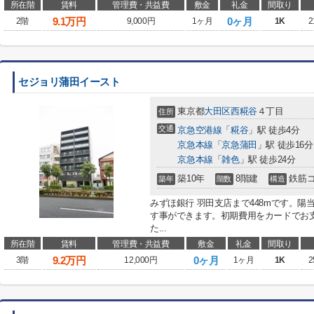
所在階
賃料
管理費・共益費
敷金
礼金
間取り
9.1
万円
0ヶ月
2階
9,000円
1ヶ月
1K
2
セジョリ蒲田イースト
東京都
大田区
西糀谷
４丁目
住所
交通
京急空港線
「
糀谷
」駅 徒歩4分
京急本線
「
京急蒲田
」駅 徒歩16分
京急本線
「
雑色
」駅 徒歩24分
築10年
8階建
鉄筋
築年
階数
構造
みずほ銀行 羽田支店まで448mです。
す事ができます。初期費用をカードでお
た...
所在階
賃料
管理費・共益費
敷金
礼金
間取り
9.2
万円
0ヶ月
3階
12,000円
1ヶ月
1K
2