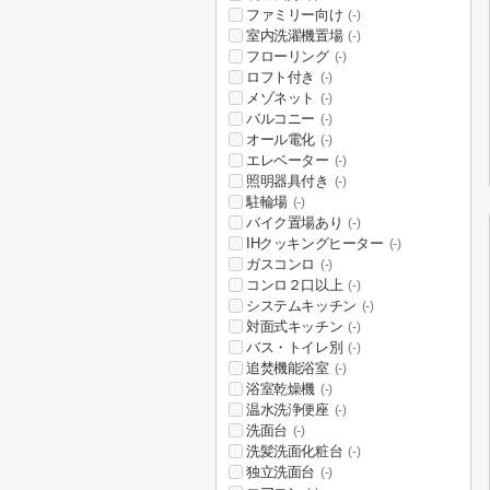
ファミリー向け
(-)
室内洗濯機置場
(-)
フローリング
(-)
ロフト付き
(-)
メゾネット
(-)
バルコニー
(-)
オール電化
(-)
エレベーター
(-)
照明器具付き
(-)
駐輪場
(-)
バイク置場あり
(-)
IHクッキングヒーター
(-)
ガスコンロ
(-)
コンロ２口以上
(-)
システムキッチン
(-)
対面式キッチン
(-)
バス・トイレ別
(-)
追焚機能浴室
(-)
浴室乾燥機
(-)
温水洗浄便座
(-)
洗面台
(-)
洗髪洗面化粧台
(-)
独立洗面台
(-)