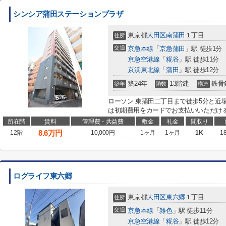
シンシア蒲田ステーションプラザ
東京都
大田区
南蒲田
１丁目
住所
交通
京急本線
「
京急蒲田
」駅 徒歩1分
京急空港線
「
糀谷
」駅 徒歩11分
京浜東北線
「
蒲田
」駅 徒歩12分
築24年
13階建
鉄骨
築年
階数
構造
ローソン 東蒲田二丁目まで徒歩5分と近
は初期費用をカードでお支払いいただける
所在階
賃料
管理費・共益費
敷金
礼金
間取り
8.6
万円
12階
10,000円
1ヶ月
1ヶ月
1K
1
ログライフ東六郷
東京都
大田区
東六郷
１丁目
住所
交通
京急本線
「
雑色
」駅 徒歩11分
京急空港線
「
糀谷
」駅 徒歩12分