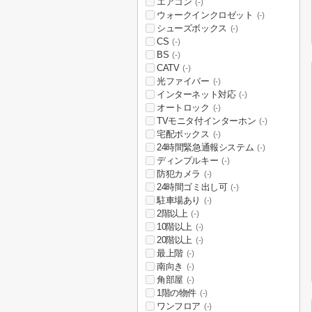
エアコン
(-)
ウォークインクロゼット
(-)
シューズボックス
(-)
CS
(-)
BS
(-)
CATV
(-)
光ファイバー
(-)
インターネット対応
(-)
オートロック
(-)
TVモニタ付インターホン
(-)
宅配ボックス
(-)
24時間緊急通報システム
(-)
ディンプルキー
(-)
防犯カメラ
(-)
24時間ゴミ出し可
(-)
駐車場あり
(-)
2階以上
(-)
10階以上
(-)
20階以上
(-)
最上階
(-)
南向き
(-)
角部屋
(-)
1階の物件
(-)
ワンフロア
(-)