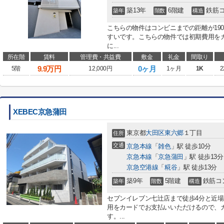
築13年
6階建
鉄筋
築年
階数
構造
こちらの物件はコンビニまでの距離が19
すいです。こちらの物件では初期費用を
に...
所在階
賃料
管理費・共益費
敷金
礼金
間取り
9.9
万円
0ヶ月
5階
12,000円
1ヶ月
1K
2
XEBEC京急蒲田
東京都
大田区
東六郷
１丁目
住所
交通
京急本線
「
雑色
」駅 徒歩10分
京急本線
「
京急蒲田
」駅 徒歩13分
京急空港線
「
糀谷
」駅 徒歩13分
築9年
5階建
鉄筋コ
築年
階数
構造
セブンイレブン七辻店まで徒歩4分と近
用をカードでお支払いいただけるので、
す。...