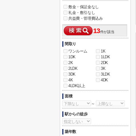
敷金・保証金なし
礼金・敷引なし
共益費・管理費込み
13
件が該当
間取り
ワンルーム
1K
1DK
1LDK
2K
2DK
2LDK
3K
3DK
3LDK
4K
4DK
4LDK以上
面積
～
駅からの徒歩
築年数