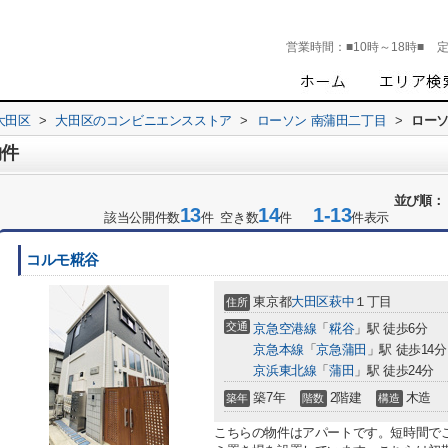
営業時間：
■10時～18時■
大田区
>
大田区のコンビニエンスストア
>
ローソン 南蒲田二丁目
>
ローソ
物件
並び順：
13
14
1-13
該当公開件数
件 空き数
件
件表示
コルモ糀谷
東京都
大田区
萩中
１丁目
住所
交通
京急空港線
「
糀谷
」駅 徒歩6分
京急本線
「
京急蒲田
」駅 徒歩14分
京浜東北線
「
蒲田
」駅 徒歩24分
築7年
2階建
木造
築年
階数
構造
こちらの物件はアパートです。短時間で