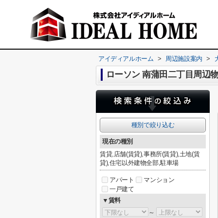
アイディアルホーム
>
周辺施設案内
>
ローソン 南蒲田二丁目周辺
種別で絞り込む
現在の種別
賃貸,店舗(賃貸),事務所(賃貸),土地(賃
貸),住宅以外建物全部,駐車場
アパート
マンション
一戸建て
▼賃料
～