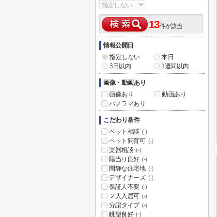
13
件が該当
情報公開日
指定しない
本日
3日以内
1週間以内
画像・動画あり
画像あり
動画あり
パノラマあり
こだわり条件
ペット相談
(-)
ペット飼育可
(-)
楽器相談
(-)
陽当り良好
(-)
閑静な住宅地
(-)
デザイナーズ
(-)
保証人不要
(-)
２人入居可
(-)
分譲タイプ
(-)
眺望良好
(-)