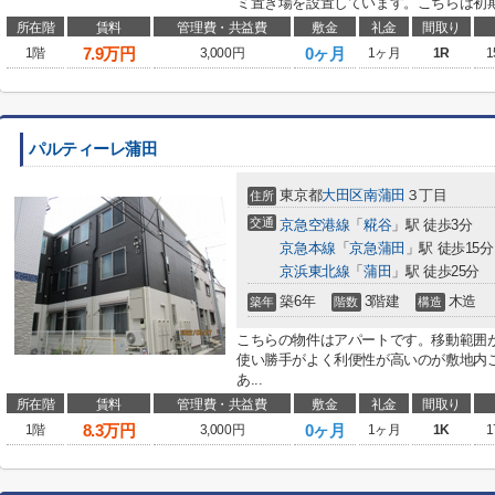
ミ置き場を設置しています。こちらは初期
所在階
賃料
管理費・共益費
敷金
礼金
間取り
7.9
万円
0ヶ月
1階
3,000円
1ヶ月
1R
1
パルティーレ蒲田
東京都
大田区
南蒲田
３丁目
住所
交通
京急空港線
「
糀谷
」駅 徒歩3分
京急本線
「
京急蒲田
」駅 徒歩15分
京浜東北線
「
蒲田
」駅 徒歩25分
築6年
3階建
木造
築年
階数
構造
こちらの物件はアパートです。移動範囲
使い勝手がよく利便性が高いのが敷地内
あ...
所在階
賃料
管理費・共益費
敷金
礼金
間取り
8.3
万円
0ヶ月
1階
3,000円
1ヶ月
1K
1