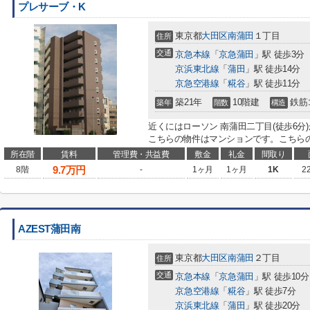
プレサーブ・K
東京都
大田区
南蒲田
１丁目
住所
交通
京急本線
「
京急蒲田
」駅 徒歩3分
京浜東北線
「
蒲田
」駅 徒歩14分
京急空港線
「
糀谷
」駅 徒歩11分
築21年
10階建
鉄筋
築年
階数
構造
近くにはローソン 南蒲田二丁目(徒歩6
こちらの物件はマンションです。こちらの
所在階
賃料
管理費・共益費
敷金
礼金
間取り
9.7
万円
8階
-
1ヶ月
1ヶ月
1K
2
AZEST蒲田南
東京都
大田区
南蒲田
２丁目
住所
交通
京急本線
「
京急蒲田
」駅 徒歩10分
京急空港線
「
糀谷
」駅 徒歩7分
京浜東北線
「
蒲田
」駅 徒歩20分