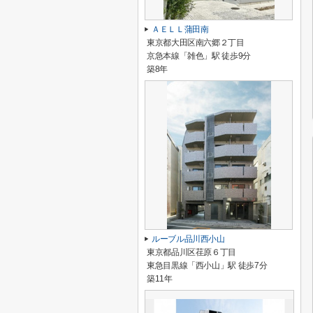
ＡＥＬＬ蒲田南
東京都大田区南六郷２丁目
京急本線「雑色」駅 徒歩9分
築8年
ルーブル品川西小山
東京都品川区荏原６丁目
東急目黒線「西小山」駅 徒歩7分
築11年