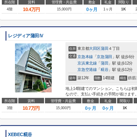
所在階
賃料
管理費・共益費
敷金
礼金
間取り
10.4
万円
0ヶ月
4階
15,000円
1ヶ月
1K
レジディア蒲田Ⅳ
東京都
大田区
蒲田
４丁目
住所
交通
京急本線
「
京急蒲田
」駅 徒歩6分
京浜東北線
「
蒲田
」駅 徒歩12分
京急空港線
「
糀谷
」駅 徒歩12分
築12年
14階建
鉄筋
築年
階数
構造
地上14階建てのマンション。こちらは初
なので、支払い手続きの手間が省けます。
所在階
賃料
管理費・共益費
敷金
礼金
間取り
10.7
万円
0ヶ月
0ヶ月
3階
15,000円
1K
XEBEC糀谷