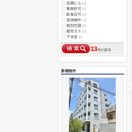
高層ビル
(-)
事務所可
(-)
飲食店可
(-)
居抜物件
(-)
個別空調
(-)
都市ガス
(-)
下水道
(-)
13
件が該当
新着物件