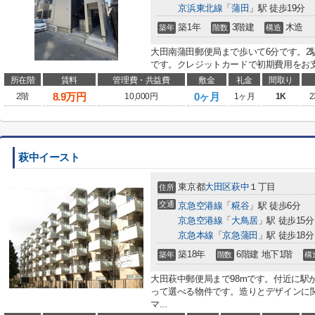
京浜東北線
「
蒲田
」駅 徒歩19分
築1年
3階建
木造
築年
階数
構造
大田南蒲田郵便局まで歩いて6分です。2
です。クレジットカードで初期費用をお支
所在階
賃料
管理費・共益費
敷金
礼金
間取り
8.9
万円
0ヶ月
2階
10,000円
1ヶ月
1K
2
萩中イースト
東京都
大田区
萩中
１丁目
住所
交通
京急空港線
「
糀谷
」駅 徒歩6分
京急空港線
「
大鳥居
」駅 徒歩15分
京急本線
「
京急蒲田
」駅 徒歩18分
築18年
6階建 地下1階
築年
階数
構
大田萩中郵便局まで98mです。付近に駅
って選べる物件です。造りとデザインに
マ...