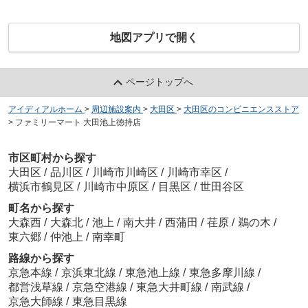
地図アプリで開く
ページトップへ
アイディアルホーム
>
周辺施設案内
>
大田区
>
大田区のコンビニエンスストア
>
ファミリーマート 大田池上徳持店
市区町村から探す
大田区
/
品川区
/
川崎市川崎区
/
川崎市幸区
/
横浜市鶴見区
/
川崎市中原区
/
目黒区
/
世田谷区
町名から探す
大森西
/
大森北
/
池上
/
南大井
/
西蒲田
/
荏原
/
鵜の木
/
東六郷
/
仲池上
/
南幸町
路線から探す
京急本線
/
京浜東北線
/
東急池上線
/
東急多摩川線
/
都営浅草線
/
京急空港線
/
東急大井町線
/
南武線
/
京急大師線
/
東急目黒線