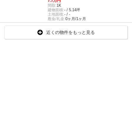
7.7万円
間取:
1K
建物面積:
- / 5.14坪
土地面積:
- / -
敷金/礼金:
0ヶ月/1ヶ月
近くの物件をもっと見る