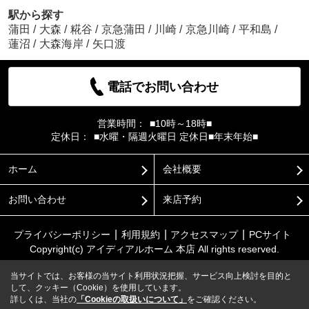
駅から探す
蒲田
/
大森
/
糀谷
/
京急蒲田
/
川崎
/
京急川崎
/
平和島
/
蓮沼
/
大森海岸
/
矢口渡
電話でお問い合わせ
営業時間：
■10時～18時■
定休日：
■水曜・隔週火曜日 定休日■年末年始■
ホーム
会社概要
お問い合わせ
来店予約
プライバシーポリシー
利用規約
アクセスマップ
PCサイト
Copyright(c) アイディアルホーム 本店 All rights reserved.
当サイトでは、お客様の当サイト利用状況把握、サービス向上検討を目的と
して、クッキー（Cookie）を使用しています。
詳しくは、当社の
「Cookieの取扱いについて」
をご確認ください。