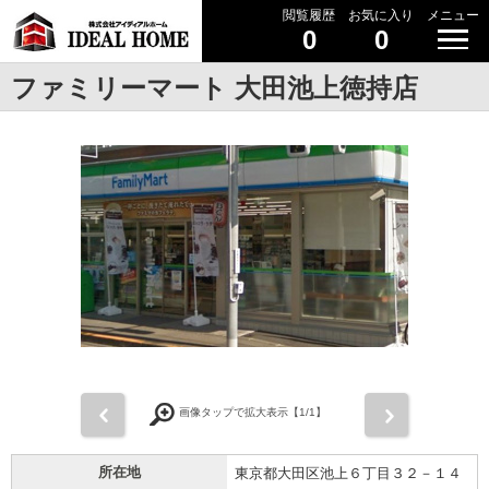
閲覧履歴
お気に入り
メニュー
0
0
ファミリーマート 大田池上徳持店
前
次
画像タップで拡大表示【
1
/1】
所在地
東京都大田区池上６丁目３２－１４