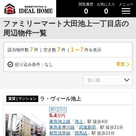
閲覧履歴
お気に入り
メニュー
0
0
ファミリーマート大田池上一丁目店の
周辺物件一覧
7
7
1～7
該当物件数
件
空き数
件
件を表示
変更
絞り込み条件：
なし
ラ・ヴィール池上
賃貸 | マンション
敷0
礼0
5.4
万円
東急池上線
「
池上
」駅 徒歩4分
東急多摩川線
「
武蔵新田
」駅 徒歩21分
都営浅草線
「
西馬込
」駅 徒歩21分