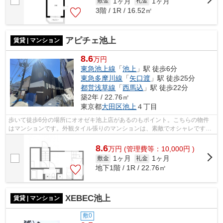
1ヶ月
1ヶ月
敷金
礼金
3階 / 1R / 16.52㎡
アピチェ池上
賃貸 | マンション
8.6
万円
東急池上線
「
池上
」駅 徒歩6分
東急多摩川線
「
矢口渡
」駅 徒歩25分
都営浅草線
「
西馬込
」駅 徒歩22分
築2年 / 22.76㎡
東京都
大田区
池上
４丁目
歩いて徒歩6分の場所にオオゼキ池上店があるのもポイント。こちらの物件
はマンションです。外観タイル張りのマンションは、素敵でオシャレです。
駅から徒歩6分のマンションで、電車で...
8.6
万
円
(管理費等：10,000円 )
1ヶ月
1ヶ月
敷金
礼金
地下1階 / 1R / 22.76㎡
XEBEC池上
賃貸 | マンション
敷0