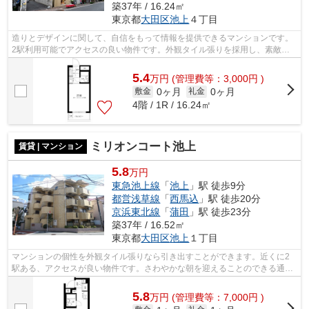
築37年 / 16.24㎡
東京都
大田区
池上
４丁目
造りとデザインに関して、自信をもって情報を提供できるマンションです。
2駅利用可能でアクセスの良い物件です。外観タイル張りを採用し、素敵な
見た目を演出します。駅まで歩いてアク...
5.4
万
円
(管理費等：3,000円 )
0ヶ月
0ヶ月
敷金
礼金
4階 / 1R / 16.24㎡
ミリオンコート池上
賃貸 | マンション
5.8
万円
東急池上線
「
池上
」駅 徒歩9分
都営浅草線
「
西馬込
」駅 徒歩20分
京浜東北線
「
蒲田
」駅 徒歩23分
築37年 / 16.52㎡
東京都
大田区
池上
１丁目
マンションの個性を外観タイル張りなら引き出すことができます。近くに2
駅ある、アクセスが良い物件です。さわやかな朝を迎えることのできる通風
良好なマンション。通勤やお出かけに便...
5.8
万
円
(管理費等：7,000円 )