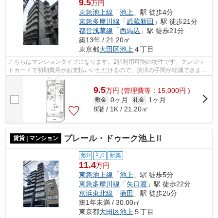
9.5
万円
東急池上線
「
池上
」駅 徒歩4分
東急多摩川線
「
武蔵新田
」駅 徒歩21分
都営浅草線
「
西馬込
」駅 徒歩21分
築13年 / 21.20㎡
東京都
大田区
池上
４丁目
こちらはマンションタイプになります。2駅利用可能の物件です。クレジッ
トカードで初期費用がお支払いいただけるので、決済の手間が軽減できま
す。駅まで4分と、駅近でアクセスも良好...
9.5
万
円
(管理費等：15,000円 )
0ヶ月
1ヶ月
敷金
礼金
8階 / 1K / 21.20㎡
プレール・ドゥーク池上Ⅱ
賃貸 | マンション
敷0
礼0
新築
11.4
万円
東急池上線
「
池上
」駅 徒歩5分
東急多摩川線
「
矢口渡
」駅 徒歩22分
京浜東北線
「
蒲田
」駅 徒歩25分
築1年未満 / 30.00㎡
東京都
大田区
池上
５丁目