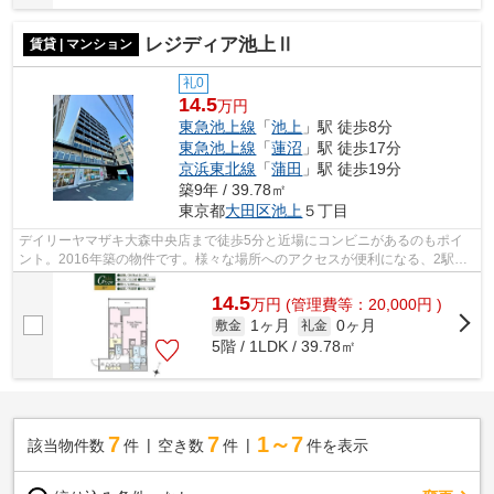
レジディア池上Ⅱ
賃貸 | マンション
礼0
14.5
万円
東急池上線
「
池上
」駅 徒歩8分
東急池上線
「
蓮沼
」駅 徒歩17分
京浜東北線
「
蒲田
」駅 徒歩19分
築9年 / 39.78㎡
東京都
大田区
池上
５丁目
デイリーヤマザキ大森中央店まで徒歩5分と近場にコンビニがあるのもポイ
ント。2016年築の物件です。様々な場所へのアクセスが便利になる、2駅利
用可能な物件です。駅から徒歩8分にある...
14.5
万
円
(管理費等：20,000円 )
1ヶ月
0ヶ月
敷金
礼金
5階 / 1LDK / 39.78㎡
7
7
1～7
該当物件数
件
空き数
件
件を表示