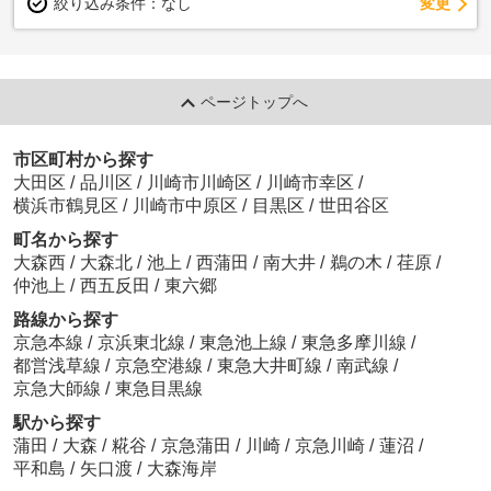
変更
絞り込み条件：
なし
ページトップへ
市区町村から探す
大田区
/
品川区
/
川崎市川崎区
/
川崎市幸区
/
横浜市鶴見区
/
川崎市中原区
/
目黒区
/
世田谷区
町名から探す
大森西
/
大森北
/
池上
/
西蒲田
/
南大井
/
鵜の木
/
荏原
/
仲池上
/
西五反田
/
東六郷
路線から探す
京急本線
/
京浜東北線
/
東急池上線
/
東急多摩川線
/
都営浅草線
/
京急空港線
/
東急大井町線
/
南武線
/
京急大師線
/
東急目黒線
駅から探す
蒲田
/
大森
/
糀谷
/
京急蒲田
/
川崎
/
京急川崎
/
蓮沼
/
平和島
/
矢口渡
/
大森海岸