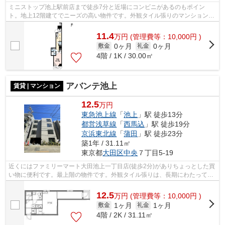
ミニストップ池上駅前店まで徒歩7分と近場にコンビニがあるのもポイン
ト。地上12階建てでニーズの高い物件です。外観タイル張りのマンションで
す。駅まで5分と、駅近でアクセスも良好...
11.4
万
円
(管理費等：10,000円 )
0ヶ月
0ヶ月
敷金
礼金
4階 / 1K / 30.00㎡
アバンテ池上
賃貸 | マンション
12.5
万円
東急池上線
「
池上
」駅 徒歩13分
都営浅草線
「
西馬込
」駅 徒歩19分
京浜東北線
「
蒲田
」駅 徒歩23分
築1年 / 31.11㎡
東京都
大田区
中央
７丁目5-19
近くにはファミリーマート大田池上一丁目店(徒歩2分)がありちょっとした買
い物に便利です。最上階の物件です。外観タイル張りは、長期にわたってメ
ンテナンスが必要ありません。駅まで...
12.5
万
円
(管理費等：10,000円 )
1ヶ月
1ヶ月
敷金
礼金
4階 / 2K / 31.11㎡