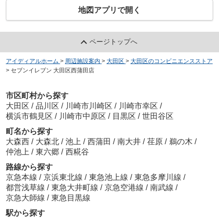
地図アプリで開く
ページトップへ
アイディアルホーム
>
周辺施設案内
>
大田区
>
大田区のコンビニエンスストア
>
セブンイレブン 大田区西蒲田店
市区町村から探す
大田区
/
品川区
/
川崎市川崎区
/
川崎市幸区
/
横浜市鶴見区
/
川崎市中原区
/
目黒区
/
世田谷区
町名から探す
大森西
/
大森北
/
池上
/
西蒲田
/
南大井
/
荏原
/
鵜の木
/
仲池上
/
東六郷
/
西糀谷
路線から探す
京急本線
/
京浜東北線
/
東急池上線
/
東急多摩川線
/
都営浅草線
/
東急大井町線
/
京急空港線
/
南武線
/
京急大師線
/
東急目黒線
駅から探す