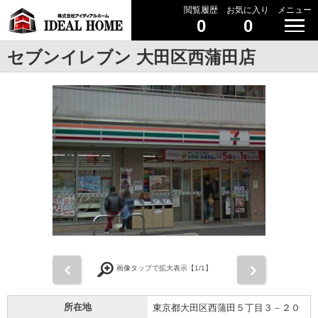
閲覧履歴
お気に入り
メニュー
0
0
セブンイレブン 大田区西蒲田店
前
次
画像タップで拡大表示【
1
/1】
所在地
東京都大田区西蒲田５丁目３－２０