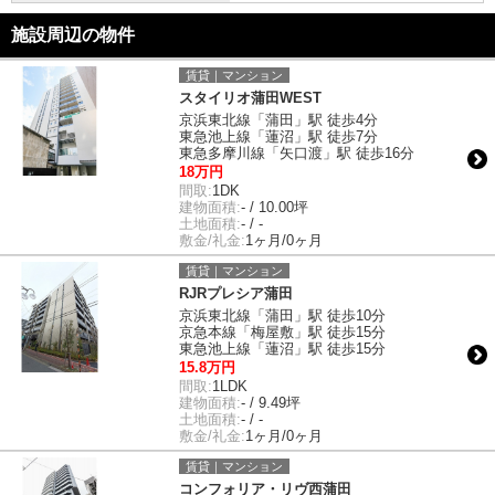
施設周辺の物件
賃貸｜マンション
スタイリオ蒲田WEST
京浜東北線「蒲田」駅 徒歩4分
東急池上線「蓮沼」駅 徒歩7分
東急多摩川線「矢口渡」駅 徒歩16分
18万円
間取:
1DK
建物面積:
- / 10.00坪
土地面積:
- / -
敷金/礼金:
1ヶ月/0ヶ月
賃貸｜マンション
RJRプレシア蒲田
京浜東北線「蒲田」駅 徒歩10分
京急本線「梅屋敷」駅 徒歩15分
東急池上線「蓮沼」駅 徒歩15分
15.8万円
間取:
1LDK
建物面積:
- / 9.49坪
土地面積:
- / -
敷金/礼金:
1ヶ月/0ヶ月
賃貸｜マンション
コンフォリア・リヴ西蒲田