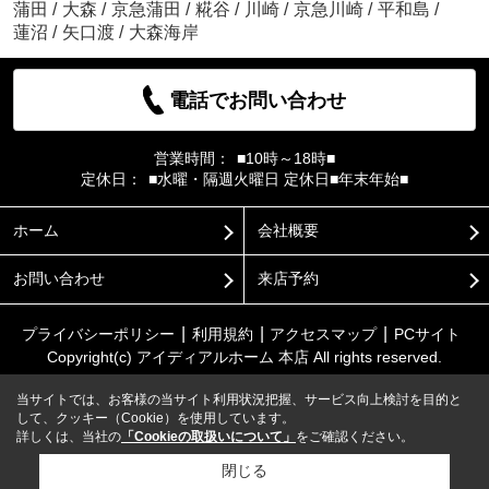
蒲田
/
大森
/
京急蒲田
/
糀谷
/
川崎
/
京急川崎
/
平和島
/
蓮沼
/
矢口渡
/
大森海岸
電話でお問い合わせ
営業時間：
■10時～18時■
定休日：
■水曜・隔週火曜日 定休日■年末年始■
ホーム
会社概要
お問い合わせ
来店予約
プライバシーポリシー
利用規約
アクセスマップ
PCサイト
Copyright(c) アイディアルホーム 本店 All rights reserved.
当サイトでは、お客様の当サイト利用状況把握、サービス向上検討を目的と
して、クッキー（Cookie）を使用しています。
詳しくは、当社の
「Cookieの取扱いについて」
をご確認ください。
閉じる