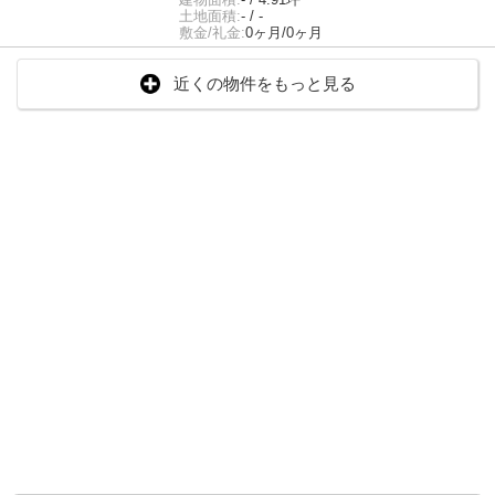
土地面積:
- / -
敷金/礼金:
0ヶ月/0ヶ月
近くの物件をもっと見る