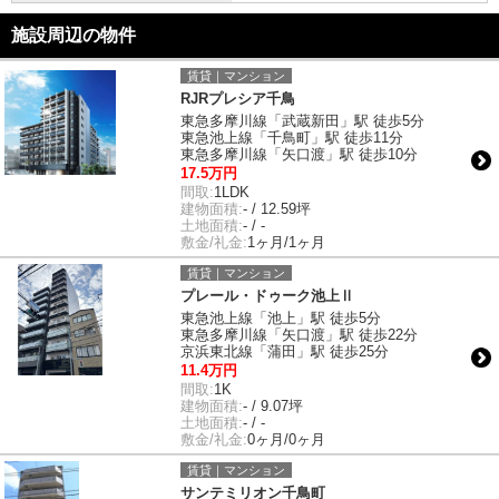
施設周辺の物件
賃貸｜マンション
RJRプレシア千鳥
東急多摩川線「武蔵新田」駅 徒歩5分
東急池上線「千鳥町」駅 徒歩11分
東急多摩川線「矢口渡」駅 徒歩10分
17.5万円
間取:
1LDK
建物面積:
- / 12.59坪
土地面積:
- / -
敷金/礼金:
1ヶ月/1ヶ月
賃貸｜マンション
プレール・ドゥーク池上Ⅱ
東急池上線「池上」駅 徒歩5分
東急多摩川線「矢口渡」駅 徒歩22分
京浜東北線「蒲田」駅 徒歩25分
11.4万円
間取:
1K
建物面積:
- / 9.07坪
土地面積:
- / -
敷金/礼金:
0ヶ月/0ヶ月
賃貸｜マンション
サンテミリオン千鳥町