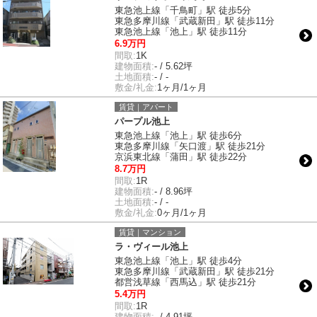
東急池上線「千鳥町」駅 徒歩5分
東急多摩川線「武蔵新田」駅 徒歩11分
東急池上線「池上」駅 徒歩11分
6.9万円
間取:
1K
建物面積:
- / 5.62坪
土地面積:
- / -
敷金/礼金:
1ヶ月/1ヶ月
賃貸｜アパート
パープル池上
東急池上線「池上」駅 徒歩6分
東急多摩川線「矢口渡」駅 徒歩21分
京浜東北線「蒲田」駅 徒歩22分
8.7万円
間取:
1R
建物面積:
- / 8.96坪
土地面積:
- / -
敷金/礼金:
0ヶ月/1ヶ月
賃貸｜マンション
ラ・ヴィール池上
東急池上線「池上」駅 徒歩4分
東急多摩川線「武蔵新田」駅 徒歩21分
都営浅草線「西馬込」駅 徒歩21分
5.4万円
間取:
1R
建物面積:
- / 4.91坪