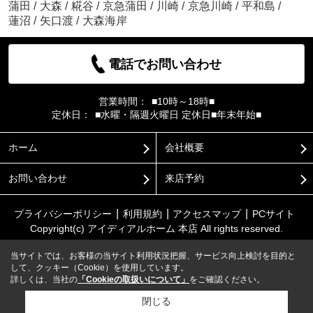
蒲田
/
大森
/
糀谷
/
京急蒲田
/
川崎
/
京急川崎
/
平和島
/
蓮沼
/
矢口渡
/
大森海岸
電話でお問い合わせ
営業時間：
■10時～18時■
定休日：
■水曜・隔週火曜日 定休日■年末年始■
ホーム
会社概要
お問い合わせ
来店予約
プライバシーポリシー
利用規約
アクセスマップ
PCサイト
Copyright(c) アイディアルホーム 本店 All rights reserved.
当サイトでは、お客様の当サイト利用状況把握、サービス向上検討を目的と
して、クッキー（Cookie）を使用しています。
詳しくは、当社の
「Cookieの取扱いについて」
をご確認ください。
閉じる