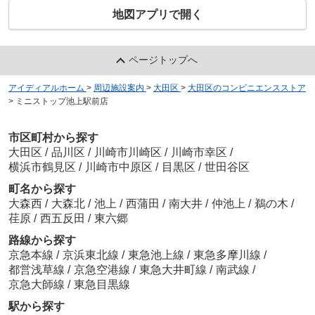
地図アプリで開く
ページトップへ
アイディアルホーム
>
周辺施設案内
>
大田区
>
大田区のコンビニエンスストア
>
ミニストップ池上駅前店
市区町村から探す
大田区
/
品川区
/
川崎市川崎区
/
川崎市幸区
/
横浜市鶴見区
/
川崎市中原区
/
目黒区
/
世田谷区
町名から探す
大森西
/
大森北
/
池上
/
西蒲田
/
南大井
/
仲池上
/
鵜の木
/
荏原
/
西五反田
/
東六郷
路線から探す
京急本線
/
京浜東北線
/
東急池上線
/
東急多摩川線
/
都営浅草線
/
京急空港線
/
東急大井町線
/
南武線
/
京急大師線
/
東急目黒線
駅から探す