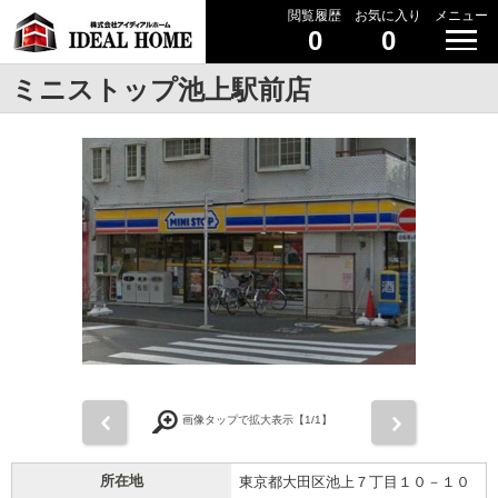
閲覧履歴
お気に入り
メニュー
0
0
ミニストップ池上駅前店
前
次
画像タップで拡大表示【
1
/1】
所在地
東京都大田区池上７丁目１０－１０