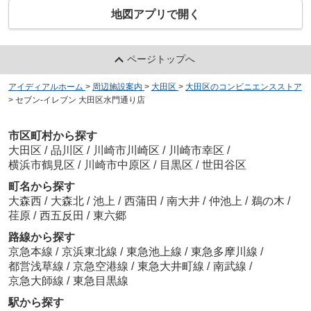
地図アプリで開く
ページトップへ
アイディアルホーム
>
周辺施設案内
>
大田区
>
大田区のコンビニエンスストア
>
セブン-イレブン 大田区水門通り店
市区町村から探す
大田区
/
品川区
/
川崎市川崎区
/
川崎市幸区
/
横浜市鶴見区
/
川崎市中原区
/
目黒区
/
世田谷区
町名から探す
大森西
/
大森北
/
池上
/
西蒲田
/
南大井
/
仲池上
/
鵜の木
/
荏原
/
西五反田
/
東六郷
路線から探す
京急本線
/
京浜東北線
/
東急池上線
/
東急多摩川線
/
都営浅草線
/
京急空港線
/
東急大井町線
/
南武線
/
京急大師線
/
東急目黒線
駅から探す