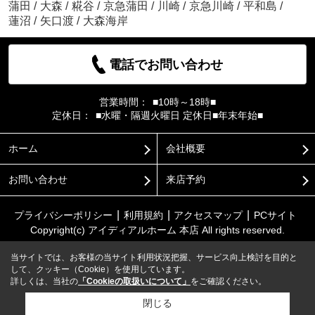
蒲田
/
大森
/
糀谷
/
京急蒲田
/
川崎
/
京急川崎
/
平和島
/
蓮沼
/
矢口渡
/
大森海岸
電話でお問い合わせ
営業時間：
■10時～18時■
定休日：
■水曜・隔週火曜日 定休日■年末年始■
ホーム
会社概要
お問い合わせ
来店予約
プライバシーポリシー
利用規約
アクセスマップ
PCサイト
Copyright(c) アイディアルホーム 本店 All rights reserved.
当サイトでは、お客様の当サイト利用状況把握、サービス向上検討を目的と
して、クッキー（Cookie）を使用しています。
詳しくは、当社の
「Cookieの取扱いについて」
をご確認ください。
閉じる