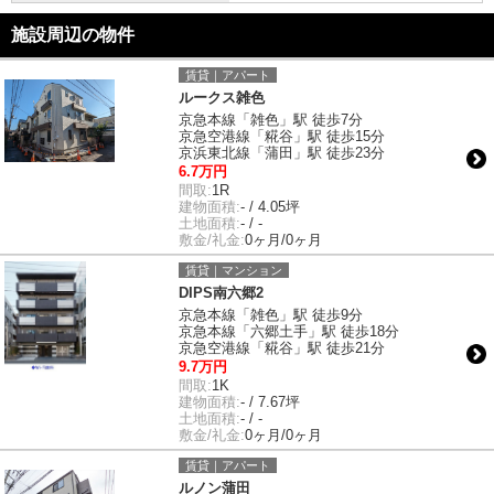
施設周辺の物件
賃貸｜アパート
ルークス雑色
京急本線「雑色」駅 徒歩7分
京急空港線「糀谷」駅 徒歩15分
京浜東北線「蒲田」駅 徒歩23分
6.7万円
間取:
1R
建物面積:
- / 4.05坪
土地面積:
- / -
敷金/礼金:
0ヶ月/0ヶ月
賃貸｜マンション
DIPS南六郷2
京急本線「雑色」駅 徒歩9分
京急本線「六郷土手」駅 徒歩18分
京急空港線「糀谷」駅 徒歩21分
9.7万円
間取:
1K
建物面積:
- / 7.67坪
土地面積:
- / -
敷金/礼金:
0ヶ月/0ヶ月
賃貸｜アパート
ルノン蒲田