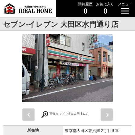
閲覧履歴
お気に入り
メニュー
0
0
セブン-イレブン 大田区水門通り店
前
次
画像タップで拡大表示【
1
/1】
所在地
東京都大田区東六郷２丁目9-10