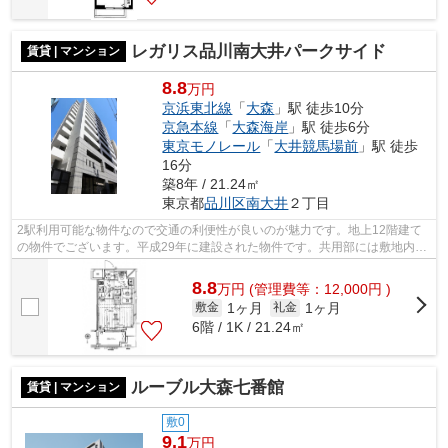
レガリス品川南大井パークサイド
賃貸 | マンション
8.8
万円
京浜東北線
「
大森
」駅 徒歩10分
京急本線
「
大森海岸
」駅 徒歩6分
東京モノレール
「
大井競馬場前
」駅 徒歩
16分
築8年 / 21.24㎡
東京都
品川区
南大井
２丁目
2駅利用可能な物件なので交通の利便性が良いのが魅力です。地上12階建て
の物件でございます。平成29年に建設された物件です。共用部には敷地内ご
み置き場・エレベータなどが揃っており...
8.8
万
円
(管理費等：12,000円 )
1ヶ月
1ヶ月
敷金
礼金
6階 / 1K / 21.24㎡
ルーブル大森七番館
賃貸 | マンション
敷0
9.1
万円