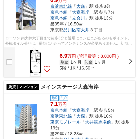
万円
京浜東北線
「
大森
」駅 徒歩8分
京急本線
「
大森海岸
」駅 徒歩7分
京急本線
「
立会川
」駅 徒歩13分
築35年 / 16.50㎡
東京都
品川区
南大井
３丁目
ローソン 南大井六丁目まで徒歩3分と近場にコンビニがあるのもポイント。
外観タイル張りは、長期にわたってメンテナンスが必要ありません。初期費
用はカードで決済いただけます。駅ま...
6.9
万
円
(管理費等：8,000円 )
1ヶ月
1ヶ月
敷金
礼金
5階 / 1K / 16.50㎡
メインステージ大森海岸
賃貸 | マンション
敷0
礼0
7.1
万円
京急本線
「
大森海岸
」駅 徒歩5分
京浜東北線
「
大森
」駅 徒歩10分
東京モノレール
「
大井競馬場前
」駅 徒歩
19分
築29年 / 18.28㎡