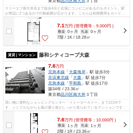
東京都
品川区
南大井
３丁目
スリーエフ南大井店まで徒歩4分と近場にコンビニがあるのもポイント。駅
が周辺に2つあるので行動範囲が広がります。こちらは初期費用をカードで
お支払いいただける物件です。共用部に...
7.1
万
円
(管理費等：9,000円 )
0ヶ月
0ヶ月
敷金
礼金
7階 / 1K / 18.28㎡
藤和シティコープ大森
賃貸 | マンション
7.6
万円
京急本線
「
大森海岸
」駅 徒歩3分
京浜東北線
「
大森
」駅 徒歩7分
京急本線
「
平和島
」駅 徒歩17分
築34年 / 23.36㎡
東京都
品川区
南大井
３丁目
買い物に便利なショッピングセンター「イトーヨーカドー」まで222mで
す。シンプルながらも風の通り道がしっかり造られているマンションです。
地上12階建てのイチオシの物件です。共用...
7.6
万
円
(管理費等：10,000円 )
1ヶ月
1ヶ月
敷金
礼金
2階 / 1R / 23.36㎡