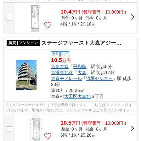
な物件はいかがでしょうか。駅まで徒歩...
10.4
万
円
(管理費等：10,000円 )
0ヶ月
0ヶ月
敷金
礼金
4階 / 1K / 26.10㎡
ステージファースト大森アジールコート
賃貸 | マンション
敷0
礼0
10.5
万円
京急本線
「
平和島
」駅 徒歩5分
京浜東北線
「
大森
」駅 徒歩17分
東京モノレール
「
流通センター
」駅 徒歩
28分
築10年 / 25.26㎡
東京都
大田区
大森北
６丁目
近くのスーパーオオゼキまで徒歩5分で行けます。こちらはマンションタイ
プになります。場所が平坦なのは、ランニングをする上で抑えたいポイント
ですね。外観タイル張りは、雨風の侵入...
10.5
万
円
(管理費等：10,000円 )
0ヶ月
0ヶ月
敷金
礼金
6階 / 1K / 25.26㎡