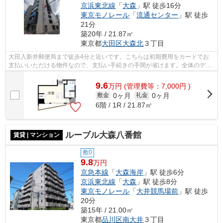
京浜東北線
「
大森
」駅 徒歩16分
東京モノレール
「
流通センター
」駅 徒歩
21分
築20年 / 21.87㎡
東京都
大田区
大森北
３丁目
大田入新井郵便局まで徒歩4分と近いです。こちらは初期費用をカードでお
支払いいただける物件なので、支払い手続きの手間が省けます。全体のデザ
インの印象にも大きく影響する、外観タ...
9.6
万
円
(管理費等：7,000円 )
0ヶ月
0ヶ月
敷金
礼金
6階 / 1R / 21.87㎡
ルーブル大森八番館
賃貸 | マンション
敷0
9.8
万円
京急本線
「
大森海岸
」駅 徒歩6分
京浜東北線
「
大森
」駅 徒歩8分
東京モノレール
「
大井競馬場前
」駅 徒歩
20分
築15年 / 21.00㎡
東京都
品川区
南大井
３丁目