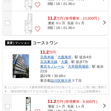
8階 / 1K / 21.36㎡
11.2
万
円
(管理費等：13,000円 )
0ヶ月
0ヶ月
敷金
礼金
8階 / 1K / 21.36㎡
コーストワン
賃貸 | マンション
11.2
万円
京急本線
「
大森海岸
」駅 徒歩4分
京浜東北線
「
大森
」駅 徒歩7分
東京モノレール
「
大井競馬場前
」駅 徒歩
22分
築22年 / 30.68㎡
東京都
品川区
南大井
３丁目
近くにはローソン 大森海岸駅前(徒歩2分)がありちょっとした買い物に便利で
す。2駅利用可能でアクセスの良いマンションです。こちらは初期費用をカ
ードでお支払いいただける物件なので...
11.2
万
円
(管理費等：8,000円 )
1ヶ月
1ヶ月
敷金
礼金