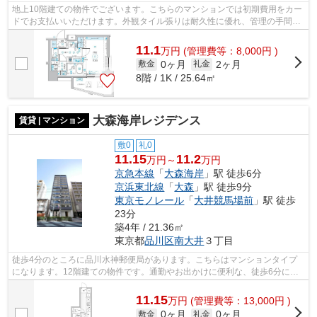
地上10階建ての物件でございます。こちらのマンションでは初期費用をカー
ドでお支払いいただけます。外観タイル張りは耐久性に優れ、管理の手間も
抑えられます。共用部には敷地内ごみ...
11.1
万
円
(管理費等：8,000円 )
0ヶ月
2ヶ月
敷金
礼金
8階 / 1K / 25.64㎡
大森海岸レジデンス
賃貸 | マンション
敷0
礼0
11.15
11.2
万円～
万円
京急本線
「
大森海岸
」駅 徒歩6分
京浜東北線
「
大森
」駅 徒歩9分
東京モノレール
「
大井競馬場前
」駅 徒歩
23分
築4年 / 21.36㎡
東京都
品川区
南大井
３丁目
徒歩4分のところに品川水神郵便局があります。こちらはマンションタイプ
になります。12階建ての物件です。通勤やお出かけに便利な、徒歩6分に駅
のある物件です。品川区エリアの賃貸情...
11.15
万
円
(管理費等：13,000円 )
0ヶ月
0ヶ月
敷金
礼金