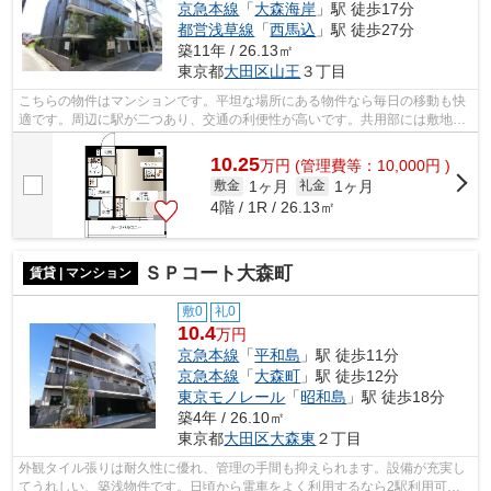
京急本線
「
大森海岸
」駅 徒歩17分
都営浅草線
「
西馬込
」駅 徒歩27分
築11年 / 26.13㎡
東京都
大田区
山王
３丁目
こちらの物件はマンションです。平坦な場所にある物件なら毎日の移動も快
適です。周辺に駅が二つあり、交通の利便性が高いです。共用部には敷地内
ごみ置き場・エレベータなどが揃って...
10.25
万
円
(管理費等：10,000円 )
1ヶ月
1ヶ月
敷金
礼金
4階 / 1R / 26.13㎡
ＳＰコート大森町
賃貸 | マンション
敷0
礼0
10.4
万円
京急本線
「
平和島
」駅 徒歩11分
京急本線
「
大森町
」駅 徒歩12分
東京モノレール
「
昭和島
」駅 徒歩18分
築4年 / 26.10㎡
東京都
大田区
大森東
２丁目
外観タイル張りは耐久性に優れ、管理の手間も抑えられます。設備が充実し
てうれしい、築浅物件です。日頃から電車をよく利用するなら2駅利用可能