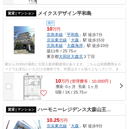
メイクスデザイン平和島
賃貸 | マンション
敷0
10
万円
京急本線
「
平和島
」駅 徒歩7分
京浜東北線
「
大森
」駅 徒歩15分
京急本線
「
大森海岸
」駅 徒歩10分
築11年 / 25.75㎡
東京都
大田区
大森北
３丁目
家から319mの場所に大田入新井郵便局があります。こちらは初期費用をカ
ードでお支払いいただける物件です。外壁はタイル張りとなっていて、きれ
いな外観をしています。共用部には敷地...
10
万
円
(管理費等：10,000円 )
0ヶ月
1ヶ月
敷金
礼金
5階 / 1K / 25.75㎡
ハーモニーレジデンス大森山王＃００２
賃貸 | マンション
10.25
万円
京浜東北線
「
大森
」駅 徒歩9分