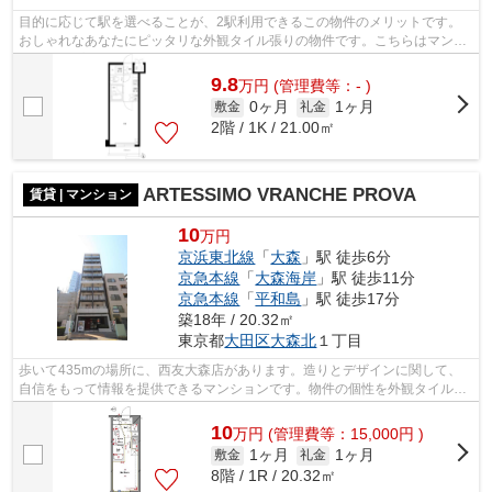
目的に応じて駅を選べることが、2駅利用できるこの物件のメリットです。
おしゃれなあなたにピッタリな外観タイル張りの物件です。こちらはマンシ
ョンタイプになります。共用部には敷地...
9.8
万
円
(管理費等：- )
0ヶ月
1ヶ月
敷金
礼金
2階 / 1K / 21.00㎡
ARTESSIMO VRANCHE PROVA
賃貸 | マンション
10
万円
京浜東北線
「
大森
」駅 徒歩6分
京急本線
「
大森海岸
」駅 徒歩11分
京急本線
「
平和島
」駅 徒歩17分
築18年 / 20.32㎡
東京都
大田区
大森北
１丁目
歩いて435mの場所に、西友大森店があります。造りとデザインに関して、
自信をもって情報を提供できるマンションです。物件の個性を外観タイル張
りなら引き出すことができます。陽当た...
10
万
円
(管理費等：15,000円 )
1ヶ月
1ヶ月
敷金
礼金
8階 / 1R / 20.32㎡