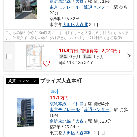
京浜東北線
「
大森
」駅 徒歩16分
東京モノレール
「
流通センター
」駅 徒歩
22分
築8年 / 25.32㎡
東京都
大田区
大森北
３丁目
こちらの物件から413m以内に「まいばすけっと大森北６丁目店」がありま
す。外観タイル張りの物件が好評となっています。2駅利用できる場所にあ
り、アクセスが便利です。共用部には敷地...
10.8
万
円
(管理費等：8,000円 )
0ヶ月
1ヶ月
敷金
礼金
5階 / 1K / 25.32㎡
ブライズ大森本町
賃貸 | マンション
敷0
11.1
万円
京急本線
「
平和島
」駅 徒歩4分
東京モノレール
「
流通センター
」駅 徒歩
15分
京浜東北線
「
大森
」駅 徒歩20分
築2年 / 25.64㎡
東京都
大田区
大森本町
２丁目