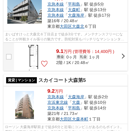
京急本線
「
平和島
」駅 徒歩5分
京急本線
「
大森町
」駅 徒歩13分
京急本線
「
大森海岸
」駅 徒歩17分
築16年 / 20.48㎡
東京都
大田区
大森北
６丁目
まいばすけっと大森北６丁目店まで徒歩3分です。メンテナンスフリーにな
ることが外観タイル張りの魅力です。防犯対策もバッチリなマンションタイ
プの物件です。共用部には敷地内ごみ置...
9.1
万
円
(管理費等：14,400円 )
0ヶ月
1ヶ月
敷金
礼金
2階 / 1K / 20.48㎡
スカイコート大森第5
賃貸 | マンション
9.2
万円
京急本線
「
大森海岸
」駅 徒歩2分
京浜東北線
「
大森
」駅 徒歩10分
京急本線
「
平和島
」駅 徒歩14分
築21年 / 21.73㎡
東京都
大田区
大森本町
１丁目
ローソン 大森海岸駅前まで徒歩6分と近場にコンビニがあるのもポイント。