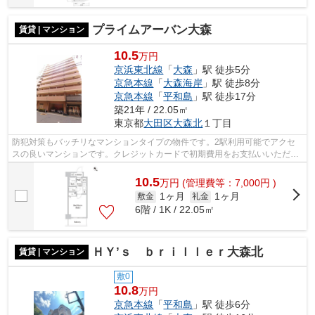
プライムアーバン大森
賃貸 | マンション
10.5
万円
京浜東北線
「
大森
」駅 徒歩5分
京急本線
「
大森海岸
」駅 徒歩8分
京急本線
「
平和島
」駅 徒歩17分
築21年 / 22.05㎡
東京都
大田区
大森北
１丁目
防犯対策もバッチリなマンションタイプの物件です。2駅利用可能でアクセ
スの良いマンションです。クレジットカードで初期費用をお支払いいただけ
る物件です。共用部には敷地内ごみ置き...
10.5
万
円
(管理費等：7,000円 )
1ヶ月
1ヶ月
敷金
礼金
6階 / 1K / 22.05㎡
ＨＹ’ｓ ｂｒｉｌｌｅｒ大森北
賃貸 | マンション
敷0
10.8
万円
京急本線
「
平和島
」駅 徒歩6分