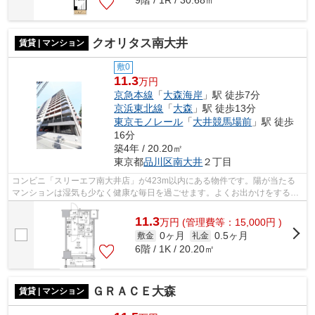
9階 / 1R / 30.68㎡
クオリタス南大井
賃貸 | マンション
敷0
11.3
万円
京急本線
「
大森海岸
」駅 徒歩7分
京浜東北線
「
大森
」駅 徒歩13分
東京モノレール
「
大井競馬場前
」駅 徒歩
16分
築4年 / 20.20㎡
東京都
品川区
南大井
２丁目
コンビニ「スリーエフ南大井店」が423m以内にある物件です。陽が当たる
マンションは湿気も少なく健康な毎日を過ごせます。よくお出かけをする方
にも便利な、2駅利用可能なマンションで...
11.3
万
円
(管理費等：15,000円 )
0ヶ月
0.5ヶ月
敷金
礼金
6階 / 1K / 20.20㎡
ＧＲＡＣＥ大森
賃貸 | マンション