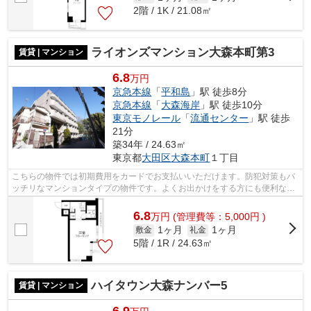
2階 / 1K / 21.08㎡
ライオンズマンション大森本町第3
賃貸 | マンション
6.8
万円
京急本線
「
平和島
」駅 徒歩8分
京急本線
「
大森海岸
」駅 徒歩10分
東京モノレール
「
流通センター
」駅 徒歩
21分
築34年 / 24.63㎡
東京都
大田区
大森本町
１丁目
こちらの物件では初期費用をカードでお支払いいただけます。防犯対策もバ
ッチリなマンションタイプの物件です。よくお出かけをする方にも便利な、
2駅利用可能な物件です。駅から徒歩8...
6.8
万
円
(管理費等：5,000円 )
1ヶ月
1ヶ月
敷金
礼金
5階 / 1R / 24.63㎡
ハイタウン大森ナンバー5
賃貸 | マンション
6.9