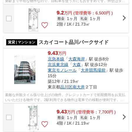
乗駅まで平坦な物件なので、自転車を使う方にもおすすめです。外壁はタイ
ル張りとなっていて、外観が素敵です...
9.2
万
円
(管理費等：6,500円 )
1ヶ月
1ヶ月
敷金
礼金
2階 / 1K / 21.73㎡
スカイコート品川パークサイド
賃貸 | マンション
9.43
万円
京急本線
「
大森海岸
」駅 徒歩8分
京浜東北線
「
大森
」駅 徒歩12分
東京モノレール
「
大井競馬場前
」駅 徒歩
15分
築12年 / 21.19㎡
東京都
品川区
南大井
２丁目
素敵な外観タイル張り仕上げの物件。クレジットカードで初期費用をお支払
いいただける物件です。2駅利用できる物件は電車での移動が便利です。共
用部には敷地内ごみ置き場・エレベータ...
9.43
万
円
(管理費等：7,700円 )
1ヶ月
1ヶ月
敷金
礼金
4階 / 1K / 21.19㎡