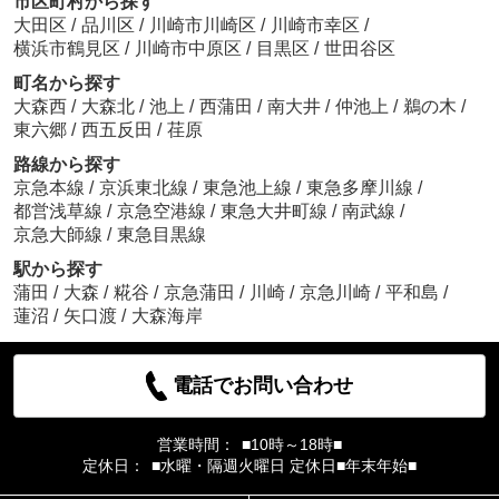
市区町村から探す
大田区
/
品川区
/
川崎市川崎区
/
川崎市幸区
/
横浜市鶴見区
/
川崎市中原区
/
目黒区
/
世田谷区
町名から探す
大森西
/
大森北
/
池上
/
西蒲田
/
南大井
/
仲池上
/
鵜の木
/
東六郷
/
西五反田
/
荏原
路線から探す
京急本線
/
京浜東北線
/
東急池上線
/
東急多摩川線
/
都営浅草線
/
京急空港線
/
東急大井町線
/
南武線
/
京急大師線
/
東急目黒線
駅から探す
蒲田
/
大森
/
糀谷
/
京急蒲田
/
川崎
/
京急川崎
/
平和島
/
蓮沼
/
矢口渡
/
大森海岸
電話でお問い合わせ
営業時間：
■10時～18時■
定休日：
■水曜・隔週火曜日 定休日■年末年始■