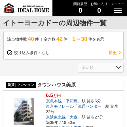
閲覧履歴
お気に入り
メニュー
0
0
イトーヨーカドーの周辺物件一覧
40
42
1～30
該当物件数
件
空き数
件
件を表示
変更
絞り込み条件：
なし
タウンハウス美原
賃貸 | マンション
6.5
万円
京急本線
「
平和島
」駅 徒歩6分
東京モノレール
「
流通センター
」駅 徒歩
22分
京浜東北線
「
大森
」駅 徒歩27分
築35年 / 19.50㎡