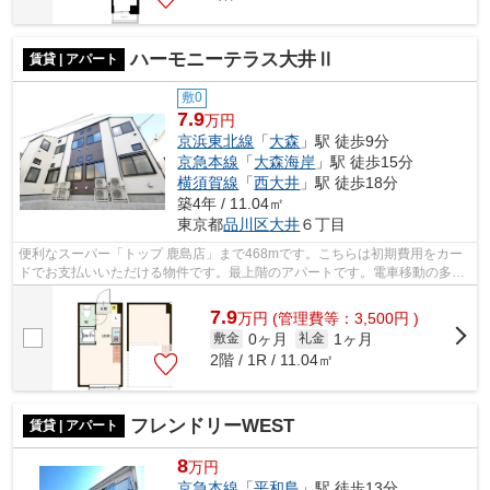
ハーモニーテラス大井Ⅱ
賃貸 | アパート
敷0
7.9
万円
京浜東北線
「
大森
」駅 徒歩9分
京急本線
「
大森海岸
」駅 徒歩15分
横須賀線
「
西大井
」駅 徒歩18分
築4年 / 11.04㎡
東京都
品川区
大井
６丁目
便利なスーパー「トップ 鹿島店」まで468mです。こちらは初期費用をカー
ドでお支払いいただける物件です。最上階のアパートです。電車移動の多い
方に嬉しい駅から徒歩9分の物件です。...
7.9
万
円
(管理費等：3,500円 )
0ヶ月
1ヶ月
敷金
礼金
2階 / 1R / 11.04㎡
フレンドリーWEST
賃貸 | アパート
8
万円
京急本線
「
平和島
」駅 徒歩13分