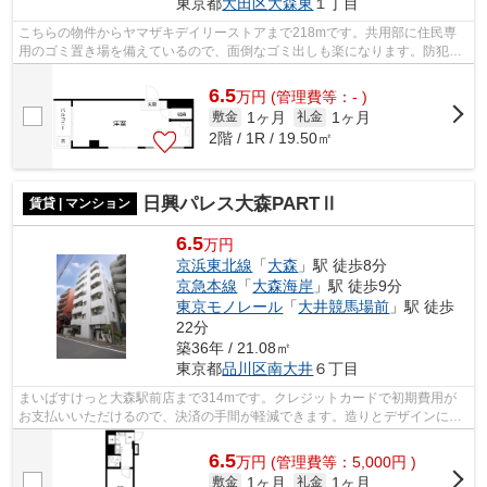
東京都
大田区
大森東
１丁目
こちらの物件からヤマザキデイリーストアまで218mです。共用部に住民専
用のゴミ置き場を備えているので、面倒なゴミ出しも楽になります。防犯対
策もバッチリなマンションタイプの物件...
6.5
万
円
(管理費等：- )
1ヶ月
1ヶ月
敷金
礼金
2階 / 1R / 19.50㎡
日興パレス大森PARTⅡ
賃貸 | マンション
6.5
万円
京浜東北線
「
大森
」駅 徒歩8分
京急本線
「
大森海岸
」駅 徒歩9分
東京モノレール
「
大井競馬場前
」駅 徒歩
22分
築36年 / 21.08㎡
東京都
品川区
南大井
６丁目
まいばすけっと大森駅前店まで314mです。クレジットカードで初期費用が
お支払いいただけるので、決済の手間が軽減できます。造りとデザインに関
して、自信をもって情報を提供できるマ...
6.5
万
円
(管理費等：5,000円 )
1ヶ月
1ヶ月
敷金
礼金