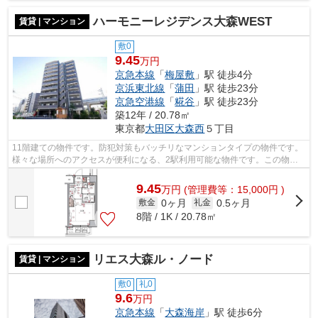
ハーモニーレジデンス大森WEST
賃貸 | マンション
敷0
9.45
万円
京急本線
「
梅屋敷
」駅 徒歩4分
京浜東北線
「
蒲田
」駅 徒歩23分
京急空港線
「
糀谷
」駅 徒歩23分
築12年 / 20.78㎡
東京都
大田区
大森西
５丁目
11階建ての物件です。防犯対策もバッチリなマンションタイプの物件です。
様々な場所へのアクセスが便利になる、2駅利用可能な物件です。この物件
は駅から徒歩4分の物件です。より詳し...
9.45
万
円
(管理費等：15,000円 )
0ヶ月
0.5ヶ月
敷金
礼金
8階 / 1K / 20.78㎡
リエス大森ル・ノード
賃貸 | マンション
敷0
礼0
9.6
万円
京急本線
「
大森海岸
」駅 徒歩6分