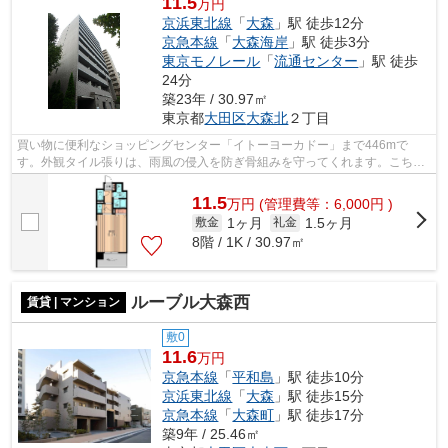
11.5
万円
京浜東北線
「
大森
」駅 徒歩12分
京急本線
「
大森海岸
」駅 徒歩3分
東京モノレール
「
流通センター
」駅 徒歩
24分
築23年 / 30.97㎡
東京都
大田区
大森北
２丁目
買い物に便利なショッピングセンター「イトーヨーカドー」まで446mで
す。外観タイル張りは、雨風の侵入を防ぎ骨組みを守ってくれます。こちら
は初期費用をカードでお支払いいただける...
11.5
万
円
(管理費等：6,000円 )
1ヶ月
1.5ヶ月
敷金
礼金
8階 / 1K / 30.97㎡
ルーブル大森西
賃貸 | マンション
敷0
11.6
万円
京急本線
「
平和島
」駅 徒歩10分
京浜東北線
「
大森
」駅 徒歩15分
京急本線
「
大森町
」駅 徒歩17分
築9年 / 25.46㎡