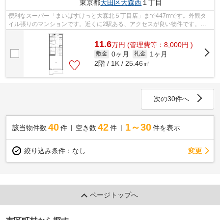
東京都
大田区
大森西
１丁目
便利なスーパー「まいばすけっと大森北５丁目店」まで447mです。外観タ
イル張りのマンションです。近くに2駅ある、アクセスが良い物件です。共
用部にはエレベータ・敷地内ごみ置き場な...
11.6
万
円
(管理費等：8,000円 )
0ヶ月
1ヶ月
敷金
礼金
2階 / 1K / 25.46㎡
次の30件へ
40
42
1～30
該当物件数
件
空き数
件
件を表示
変更
絞り込み条件：
なし
ページトップへ