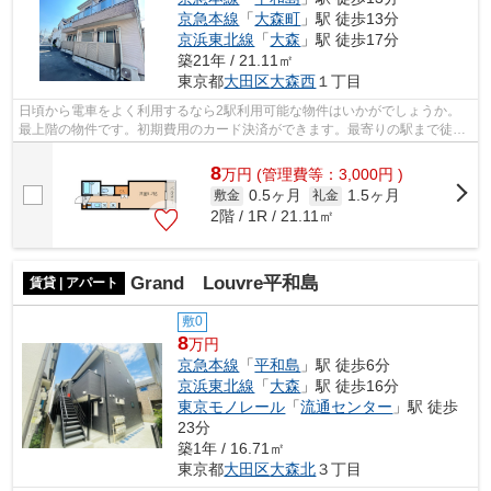
京急本線
「
大森町
」駅 徒歩13分
京浜東北線
「
大森
」駅 徒歩17分
築21年 / 21.11㎡
東京都
大田区
大森西
１丁目
日頃から電車をよく利用するなら2駅利用可能な物件はいかがでしょうか。
最上階の物件です。初期費用のカード決済ができます。最寄りの駅まで徒歩
13分の物件です。アイディアルホーム ...
8
万
円
(管理費等：3,000円 )
0.5ヶ月
1.5ヶ月
敷金
礼金
2階 / 1R / 21.11㎡
Grand Louvre平和島
賃貸 | アパート
敷0
8
万円
京急本線
「
平和島
」駅 徒歩6分
京浜東北線
「
大森
」駅 徒歩16分
東京モノレール
「
流通センター
」駅 徒歩
23分
築1年 / 16.71㎡
東京都
大田区
大森北
３丁目