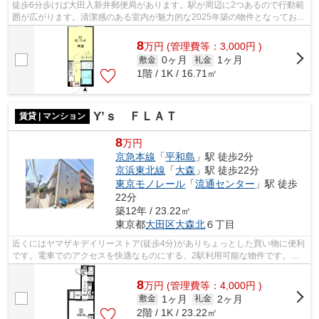
徒歩6分歩けば大田入新井郵便局があります。駅が周辺に2つあるので行動範
囲が広がります。清潔感のある室内が魅力的な2025年築の物件となってお
り、一押しです。徒歩6分に駅のある、ニ...
8
万
円
(管理費等：3,000円 )
0ヶ月
1ヶ月
敷金
礼金
1階 / 1K / 16.71㎡
Y’ｓ ＦＬＡＴ
賃貸 | マンション
8
万円
京急本線
「
平和島
」駅 徒歩2分
京浜東北線
「
大森
」駅 徒歩22分
東京モノレール
「
流通センター
」駅 徒歩
22分
築12年 / 23.22㎡
東京都
大田区
大森北
６丁目
近くにはヤマザキデイリーストア(徒歩4分)がありちょっとした買い物に便利
です。電車でのアクセスを快適なものにする、2駅利用可能な物件です。外
観タイル張りは、耐水効果があるので...
8
万
円
(管理費等：4,000円 )
1ヶ月
2ヶ月
敷金
礼金
2階 / 1K / 23.22㎡