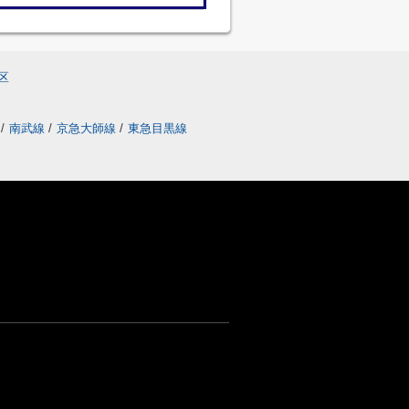
区
線
/
南武線
/
京急大師線
/
東急目黒線