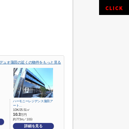
デュオ蒲田の近くの物件をもっと見る
ハーモニーレジデンス蒲田ア
ート…
1DK/25.51㎡
10.3
万円
約773m／10分
詳細を見る