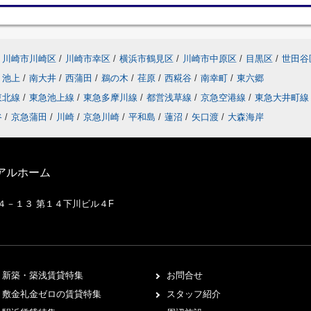
川崎市川崎区
/
川崎市幸区
/
横浜市鶴見区
/
川崎市中原区
/
目黒区
/
世田谷
池上
/
南大井
/
西蒲田
/
鵜の木
/
荏原
/
西糀谷
/
南幸町
/
東六郷
東北線
/
東急池上線
/
東急多摩川線
/
都営浅草線
/
京急空港線
/
東急大井町
谷
/
京急蒲田
/
川崎
/
京急川崎
/
平和島
/
蓮沼
/
矢口渡
/
大森海岸
アルホーム
２４－１３ 第１４下川ビル４F
新築・築浅賃貸特集
お問合せ
敷金礼金ゼロの賃貸特集
スタッフ紹介