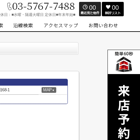
00
00
定休日：
■水曜・隔週火曜日 定休日■年末年始■
8-1
MAP
▼