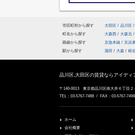
市区町村から探す
大田区
/
品川区
/
町名から探す
大森西
/
大森北
/
路線から探す
京急本線
/
京浜
駅から探す
蒲田
/
大森
/
糀
品川区,大田区の賃貸ならアイディ
〒140-0013 東京都品川区南大井６丁目
TEL：03-5767-7488 / FAX：03-5767-7499
ホーム
会社概要