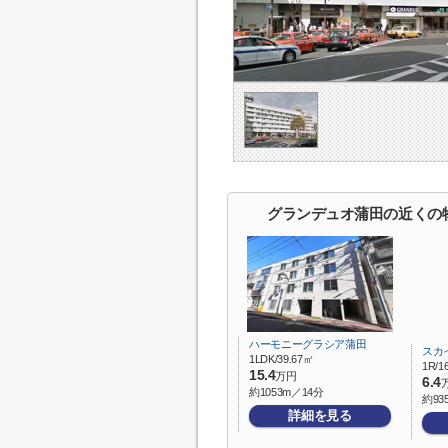
グランデュオ蒲田の近くの
ハーモニーグラシア蒲田
スカ
1LDK/39.67㎡
1R/1
15.4
万円
6.4
約1053m／14分
約93
詳細を見る