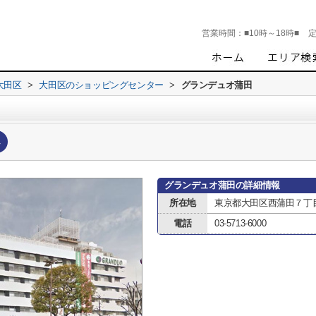
営業時間：
■10時～18時■
大田区
>
大田区のショッピングセンター
>
グランデュオ蒲田
へ
グランデュオ蒲田の詳細情報
所在地
東京都大田区西蒲田７丁目6
電話
03-5713-6000