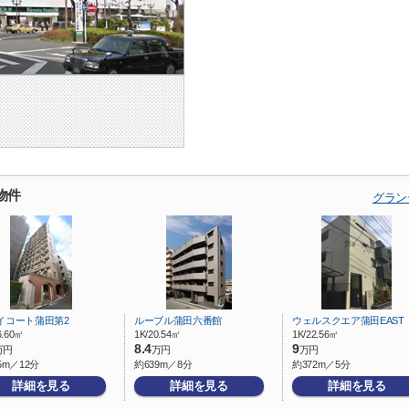
物件
グラン
イコート蒲田第2
ルーブル蒲田六番館
ウェルスクエア蒲田EAST
6.60㎡
1K/20.54㎡
1K/22.56㎡
8.4
9
万円
万円
万円
5m／12分
約639m／8分
約372m／5分
詳細を見る
詳細を見る
詳細を見る