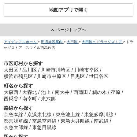
地図アプリで開く
ページトップへ
アイディアルホーム
>
周辺施設案内
>
大田区
>
大田区のドラッグストア
>
ドラ
ッグストア スマイル西馬込店
市区町村から探す
大田区
/
品川区
/
川崎市川崎区
/
川崎市幸区
/
横浜市鶴見区
/
川崎市中原区
/
目黒区
/
世田谷区
町名から探す
大森西
/
大森北
/
池上
/
南大井
/
西蒲田
/
鵜の木
/
荏原
/
西糀谷
/
南幸町
/
東六郷
路線から探す
京急本線
/
京浜東北線
/
東急池上線
/
東急多摩川線
/
都営浅草線
/
京急空港線
/
東急大井町線
/
南武線
/
京急大師線
/
東急目黒線
駅から探す