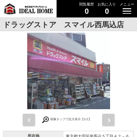
閲覧履歴
お気に入り
メニュー
0
0
ドラッグストア スマイル西馬込店
前
次
画像タップで拡大表示【
1
/1】
所在地
東京都大田区南馬込５丁目４２－６