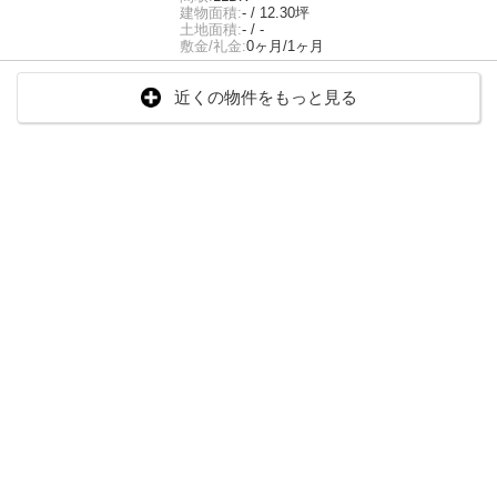
建物面積:
- / 12.30坪
土地面積:
- / -
敷金/礼金:
0ヶ月/1ヶ月
近くの物件をもっと見る