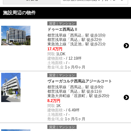
施設周辺の物件
賃貸｜マンション
ドゥーエ西馬込Ⅱ
都営浅草線「西馬込」駅 徒歩10分
都営浅草線「馬込」駅 徒歩22分
東急池上線「洗足池」駅 徒歩21分
17.4万円
間取:
1LDK
建物面積:
- / 12.19坪
土地面積:
- / -
敷金/礼金:
1ヶ月/0ヶ月
賃貸｜マンション
ヴォーガコルテ西馬込アジールコート
都営浅草線「西馬込」駅 徒歩9分
都営浅草線「馬込」駅 徒歩11分
東急大井町線「荏原町」駅 徒歩20分
8.2万円
間取:
1K
建物面積:
- / 6.49坪
土地面積:
- / -
敷金/礼金:
1ヶ月/1ヶ月
賃貸｜マンション