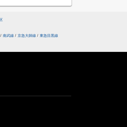
区
線
/
南武線
/
京急大師線
/
東急目黒線