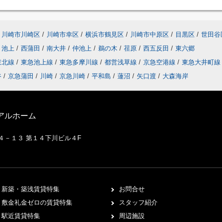
川崎市川崎区
/
川崎市幸区
/
横浜市鶴見区
/
川崎市中原区
/
目黒区
/
世田谷
池上
/
西蒲田
/
南大井
/
仲池上
/
鵜の木
/
荏原
/
西五反田
/
東六郷
東北線
/
東急池上線
/
東急多摩川線
/
都営浅草線
/
京急空港線
/
東急大井町
谷
/
京急蒲田
/
川崎
/
京急川崎
/
平和島
/
蓮沼
/
矢口渡
/
大森海岸
アルホーム
２４－１３ 第１４下川ビル４F
新築・築浅賃貸特集
お問合せ
敷金礼金ゼロの賃貸特集
スタッフ紹介
駅近賃貸特集
周辺施設