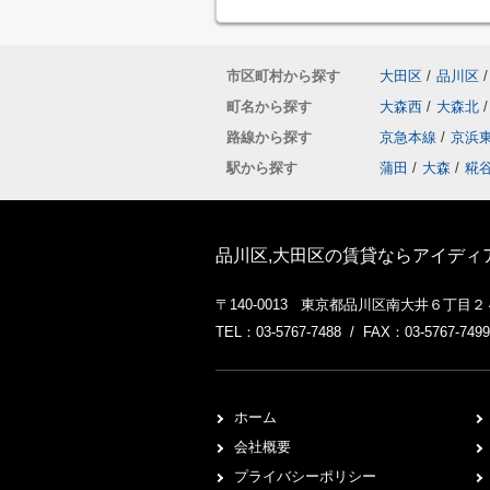
市区町村から探す
大田区
/
品川区
/
町名から探す
大森西
/
大森北
/
路線から探す
京急本線
/
京浜
駅から探す
蒲田
/
大森
/
糀
品川区,大田区の賃貸ならアイディ
〒140-0013 東京都品川区南大井６丁目
TEL：03-5767-7488 / FAX：03-5767-7499
ホーム
会社概要
プライバシーポリシー