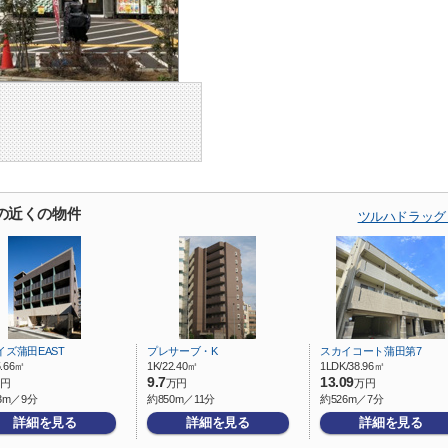
の近くの物件
ツルハドラッグ
イズ蒲田EAST
プレサーブ・K
スカイコート蒲田第7
5.66㎡
1K/22.40㎡
1LDK/38.96㎡
9.7
13.09
円
万円
万円
3m／9分
約850m／11分
約526m／7分
詳細を見る
詳細を見る
詳細を見る