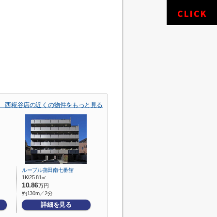
 西糀谷店の近くの物件をもっと見る
ルーブル蒲田南七番館
1K/25.81㎡
10.86
万円
約130m／2分
詳細を見る