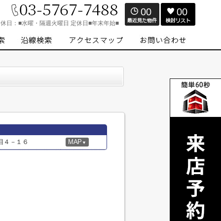
00
00
定休日：
■水曜・隔週火曜日 定休日■年末年始■
目４－１６
MAP
▼