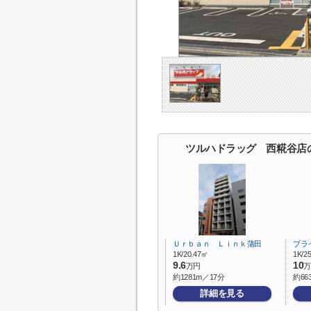
ツルハドラッグ 西糀谷店
Ｕｒｂａｎ Ｌｉｎｋ蒲田
ブラ
1K/20.47㎡
1K/2
9.6
10
万円
万
約1281m／17分
約66
詳細を見る