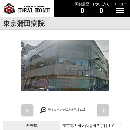
閲覧履歴
お気に入り
メニュー
0
0
東京蒲田病院
前
次
画像タップで拡大表示【
1
/1】
所在地
東京都大田区西蒲田７丁目１０－１