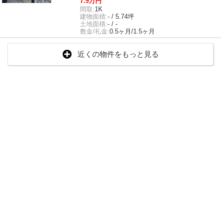
7.9万円
間取:
1K
建物面積:
- / 5.74坪
土地面積:
- / -
敷金/礼金:
0.5ヶ月/1.5ヶ月
近くの物件をもっと見る