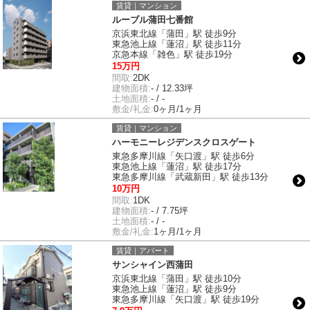
賃貸｜マンション
ルーブル蒲田七番館
京浜東北線「蒲田」駅 徒歩9分
東急池上線「蓮沼」駅 徒歩11分
京急本線「雑色」駅 徒歩19分
15万円
間取:
2DK
建物面積:
- / 12.33坪
土地面積:
- / -
敷金/礼金:
0ヶ月/1ヶ月
賃貸｜マンション
ハーモニーレジデンスクロスゲート
東急多摩川線「矢口渡」駅 徒歩6分
東急池上線「蓮沼」駅 徒歩17分
東急多摩川線「武蔵新田」駅 徒歩13分
10万円
間取:
1DK
建物面積:
- / 7.75坪
土地面積:
- / -
敷金/礼金:
1ヶ月/1ヶ月
賃貸｜アパート
サンシャイン西蒲田
京浜東北線「蒲田」駅 徒歩10分
東急池上線「蓮沼」駅 徒歩9分
東急多摩川線「矢口渡」駅 徒歩19分