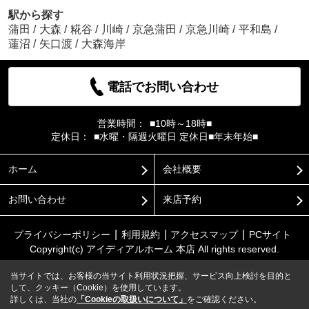
駅から探す
蒲田
/
大森
/
糀谷
/
川崎
/
京急蒲田
/
京急川崎
/
平和島
/
蓮沼
/
矢口渡
/
大森海岸
電話でお問い合わせ
営業時間：
■10時～18時■
定休日：
■水曜・隔週火曜日 定休日■年末年始■
ホーム
会社概要
お問い合わせ
来店予約
プライバシーポリシー
利用規約
アクセスマップ
PCサイト
Copyright(c) アイディアルホーム 本店 All rights reserved.
当サイトでは、お客様の当サイト利用状況把握、サービス向上検討を目的と
して、クッキー（Cookie）を使用しています。
詳しくは、当社の
「Cookieの取扱いについて」
をご確認ください。