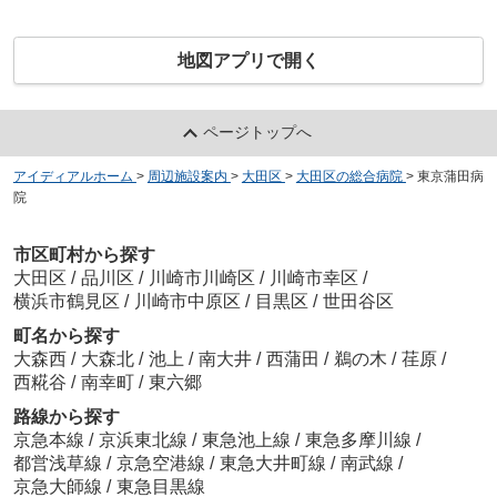
地図アプリで開く
ページトップへ
アイディアルホーム
>
周辺施設案内
>
大田区
>
大田区の総合病院
>
東京蒲田病
院
市区町村から探す
大田区
/
品川区
/
川崎市川崎区
/
川崎市幸区
/
横浜市鶴見区
/
川崎市中原区
/
目黒区
/
世田谷区
町名から探す
大森西
/
大森北
/
池上
/
南大井
/
西蒲田
/
鵜の木
/
荏原
/
西糀谷
/
南幸町
/
東六郷
路線から探す
京急本線
/
京浜東北線
/
東急池上線
/
東急多摩川線
/
都営浅草線
/
京急空港線
/
東急大井町線
/
南武線
/
京急大師線
/
東急目黒線