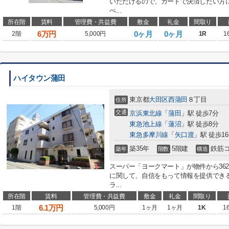
いただけるので、カードで決済したい方
べ...
所在階
賃料
管理費・共益費
敷金
礼金
間取り
6
万円
0ヶ月
0ヶ月
2階
5,000円
1R
1
ハイタウン蒲田
東京都
大田区
西蒲田
８丁目
住所
交通
京浜東北線
「
蒲田
」駅 徒歩7分
東急池上線
「
蓮沼
」駅 徒歩8分
東急多摩川線
「
矢口渡
」駅 徒歩1
築35年
5階建
鉄筋
築年
階数
構造
スーパー「ヨークマート」が物件から36
に関して、自信をもって情報を提供でき
ラ...
所在階
賃料
管理費・共益費
敷金
礼金
間取り
6.1
万円
1階
5,000円
1ヶ月
1ヶ月
1K
1