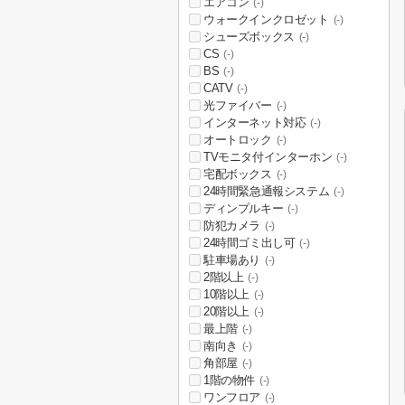
エアコン
(-)
ウォークインクロゼット
(-)
シューズボックス
(-)
CS
(-)
BS
(-)
CATV
(-)
光ファイバー
(-)
インターネット対応
(-)
オートロック
(-)
TVモニタ付インターホン
(-)
宅配ボックス
(-)
24時間緊急通報システム
(-)
ディンプルキー
(-)
防犯カメラ
(-)
24時間ゴミ出し可
(-)
駐車場あり
(-)
2階以上
(-)
10階以上
(-)
20階以上
(-)
最上階
(-)
南向き
(-)
角部屋
(-)
1階の物件
(-)
ワンフロア
(-)