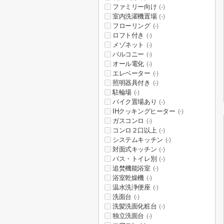
ファミリー向け
(-)
室内洗濯機置場
(-)
フローリング
(-)
ロフト付き
(-)
メゾネット
(-)
バルコニー
(-)
オール電化
(-)
エレベーター
(-)
照明器具付き
(-)
駐輪場
(-)
バイク置場あり
(-)
IHクッキングヒーター
(-)
ガスコンロ
(-)
コンロ２口以上
(-)
システムキッチン
(-)
対面式キッチン
(-)
バス・トイレ別
(-)
追焚機能浴室
(-)
浴室乾燥機
(-)
温水洗浄便座
(-)
洗面台
(-)
洗髪洗面化粧台
(-)
独立洗面台
(-)