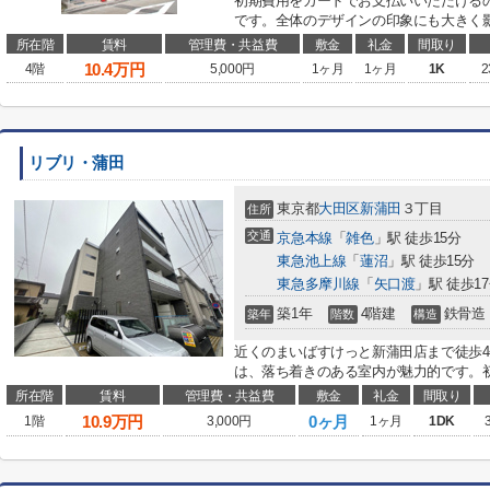
初期費用をカードでお支払いいただける
です。全体のデザインの印象にも大きく影
所在階
賃料
管理費・共益費
敷金
礼金
間取り
10.4
万円
4階
5,000円
1ヶ月
1ヶ月
1K
2
リブリ・蒲田
東京都
大田区
新蒲田
３丁目
住所
交通
京急本線
「
雑色
」駅 徒歩15分
東急池上線
「
蓮沼
」駅 徒歩15分
東急多摩川線
「
矢口渡
」駅 徒歩1
築1年
4階建
鉄骨造
築年
階数
構造
近くのまいばすけっと新蒲田店まで徒歩4
は、落ち着きのある室内が魅力的です。初
所在階
賃料
管理費・共益費
敷金
礼金
間取り
10.9
万円
0ヶ月
1階
3,000円
1ヶ月
1DK