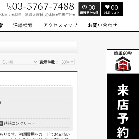
00
00
定休日：
■水曜・隔週火曜日 定休日■年末年始■
表示件数：
分
鉄筋コンクリート
造
があります。初期費用をカードでお支払い