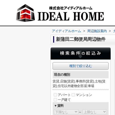
アイディアルホーム
>
周辺施設案内
>
新蒲田二郵便局周辺物件
種別で絞り込む
現在の種別
賃貸,店舗(賃貸),事務所(賃貸),土地(賃
貸),住宅以外建物全部,駐車場
アパート
マンション
一戸建て
▼賃料
～