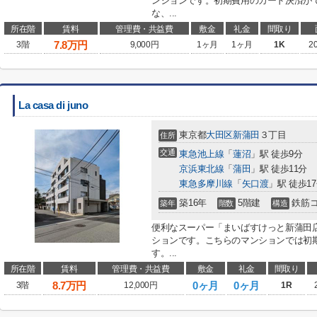
ンションです。初期費用のカード決済が
な、...
所在階
賃料
管理費・共益費
敷金
礼金
間取り
7.8
万円
3階
9,000円
1ヶ月
1ヶ月
1K
2
La casa di juno
東京都
大田区
新蒲田
３丁目
住所
交通
東急池上線
「
蓮沼
」駅 徒歩9分
京浜東北線
「
蒲田
」駅 徒歩11分
東急多摩川線
「
矢口渡
」駅 徒歩1
築16年
5階建
鉄筋
築年
階数
構造
便利なスーパー「まいばすけっと新蒲田店
ションです。こちらのマンションでは初
す。...
所在階
賃料
管理費・共益費
敷金
礼金
間取り
8.7
万円
0ヶ月
0ヶ月
3階
12,000円
1R