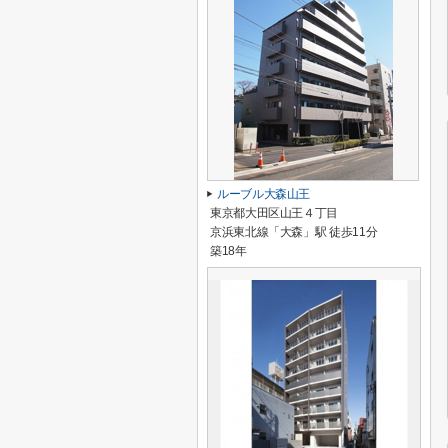
ルーブル大森山王
東京都大田区山王４丁目
京浜東北線「大森」駅 徒歩11分
築18年