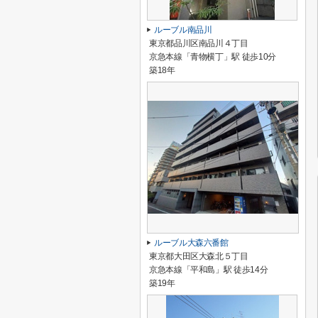
ルーブル南品川
東京都品川区南品川４丁目
京急本線「青物横丁」駅 徒歩10分
築18年
ルーブル大森六番館
東京都大田区大森北５丁目
京急本線「平和島」駅 徒歩14分
築19年