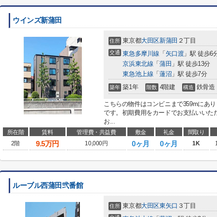
ウインズ新蒲田
東京都
大田区
新蒲田
２丁目
住所
交通
東急多摩川線
「
矢口渡
」駅 徒歩6
京浜東北線
「
蒲田
」駅 徒歩13分
東急池上線
「
蓮沼
」駅 徒歩7分
築1年
4階建
鉄骨造
築年
階数
構造
こちらの物件はコンビニまで359mにあ
です。初期費用をカードでお支払いいた
お...
所在階
賃料
管理費・共益費
敷金
礼金
間取り
9.5
万円
0ヶ月
0ヶ月
2階
10,000円
1K
ルーブル西蒲田弐番館
東京都
大田区
東矢口
３丁目
住所