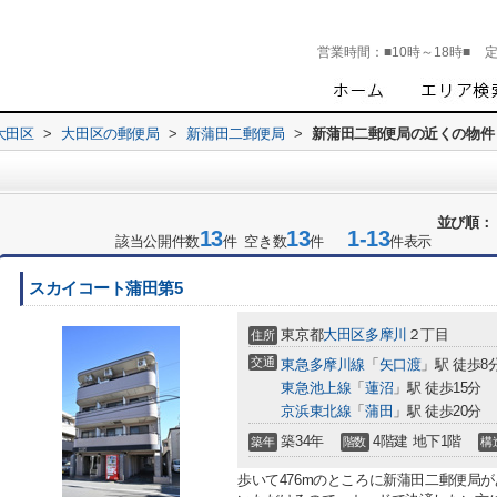
営業時間：
■10時～18時■
大田区
>
大田区の郵便局
>
新蒲田二郵便局
>
新蒲田二郵便局の近くの物件
並び順：
13
13
1-13
該当公開件数
件 空き数
件
件表示
スカイコート蒲田第5
東京都
大田区
多摩川
２丁目
住所
交通
東急多摩川線
「
矢口渡
」駅 徒歩8
東急池上線
「
蓮沼
」駅 徒歩15分
京浜東北線
「
蒲田
」駅 徒歩20分
築34年
4階建 地下1階
築年
階数
構
歩いて476mのところに新蒲田二郵便局