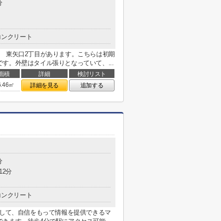
分
コンクリート
 東矢口2丁目があります。こちらは初期
す。外壁はタイル張りとなっていて、...
面積
詳細
検討リスト
6.46㎡
詳細を見る
追加する
分
12分
コンクリート
関して、自信をもって情報を提供できるマ