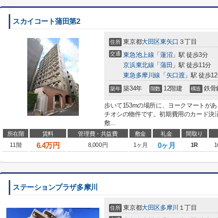
スカイコート蒲田第2
東京都
大田区
東矢口
３丁目
住所
交通
東急池上線
「
蓮沼
」駅 徒歩3分
京浜東北線
「
蒲田
」駅 徒歩11分
東急多摩川線
「
矢口渡
」駅 徒歩1
築34年
12階建
鉄骨
築年
階数
構造
歩いて153mの場所に、ヨークマートが
チオシの物件です。初期費用のカード決
敷...
所在階
賃料
管理費・共益費
敷金
礼金
間取り
6.4
万円
0ヶ月
11階
8,000円
1ヶ月
1R
1
ステーションプラザ多摩川
東京都
大田区
多摩川
１丁目
住所