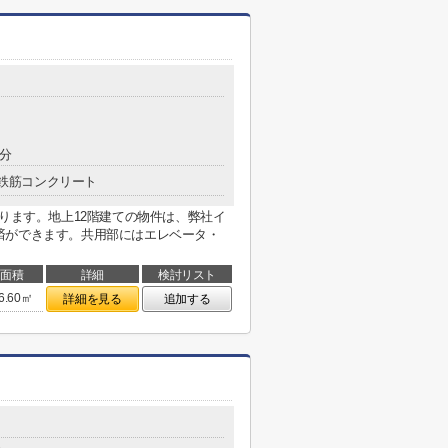
2分
鉄筋コンクリート
あります。地上12階建ての物件は、弊社イ
済ができます。共用部にはエレベータ・
面積
詳細
検討リスト
6.60㎡
詳細を見る
追加する