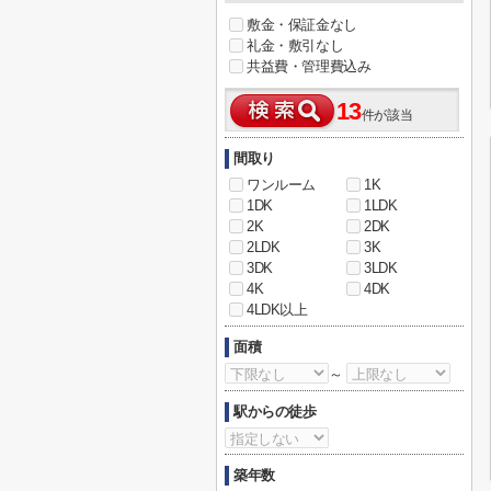
敷金・保証金なし
礼金・敷引なし
共益費・管理費込み
13
件が該当
間取り
ワンルーム
1K
1DK
1LDK
2K
2DK
2LDK
3K
3DK
3LDK
4K
4DK
4LDK以上
面積
～
駅からの徒歩
築年数