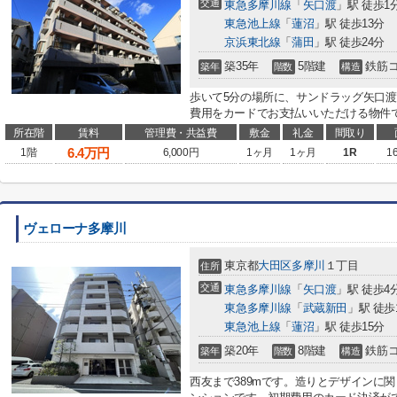
交通
東急多摩川線
「
矢口渡
」駅 徒歩1
東急池上線
「
蓮沼
」駅 徒歩13分
京浜東北線
「
蒲田
」駅 徒歩24分
築35年
5階建
鉄筋
築年
階数
構造
歩いて5分の場所に、サンドラッグ矢口渡
費用をカードでお支払いいただける物件で
所在階
賃料
管理費・共益費
敷金
礼金
間取り
6.4
万円
1階
6,000円
1ヶ月
1ヶ月
1R
1
ヴェローナ多摩川
東京都
大田区
多摩川
１丁目
住所
交通
東急多摩川線
「
矢口渡
」駅 徒歩4
東急多摩川線
「
武蔵新田
」駅 徒歩
東急池上線
「
蓮沼
」駅 徒歩15分
築20年
8階建
鉄筋
築年
階数
構造
西友まで389mです。造りとデザインに