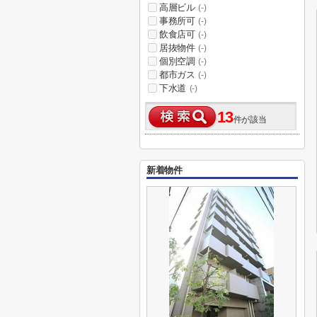
高層ビル
(-)
事務所可
(-)
飲食店可
(-)
居抜物件
(-)
個別空調
(-)
都市ガス
(-)
下水道
(-)
13
件が該当
新着物件