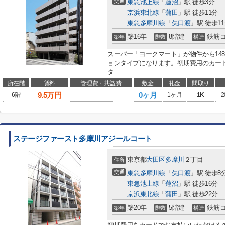
交通
東急池上線
「
蓮沼
」駅 徒歩3分
京浜東北線
「
蒲田
」駅 徒歩11分
東急多摩川線
「
矢口渡
」駅 徒歩1
築16年
8階建
鉄筋
築年
階数
構造
スーパー「ヨークマート」が物件から14
ョンタイプになります。初期費用のカー
タ...
所在階
賃料
管理費・共益費
敷金
礼金
間取り
9.5
万円
0ヶ月
6階
-
1ヶ月
1K
2
ステージファースト多摩川アジールコート
東京都
大田区
多摩川
２丁目
住所
交通
東急多摩川線
「
矢口渡
」駅 徒歩8
東急池上線
「
蓮沼
」駅 徒歩16分
京浜東北線
「
蒲田
」駅 徒歩22分
築20年
5階建
鉄筋
築年
階数
構造