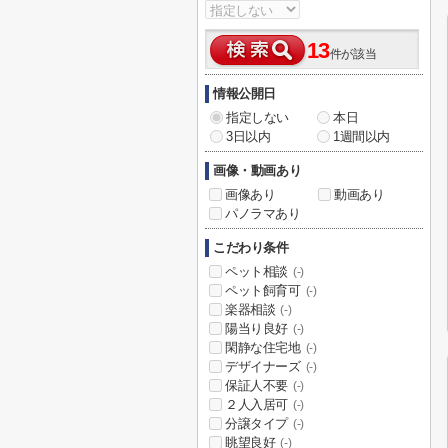
13
件が該当
情報公開日
指定しない
本日
3日以内
1週間以内
画像・動画あり
画像あり
動画あり
パノラマあり
こだわり条件
ペット相談
(-)
ペット飼育可
(-)
楽器相談
(-)
陽当り良好
(-)
閑静な住宅地
(-)
デザイナーズ
(-)
保証人不要
(-)
２人入居可
(-)
分譲タイプ
(-)
眺望良好
(-)