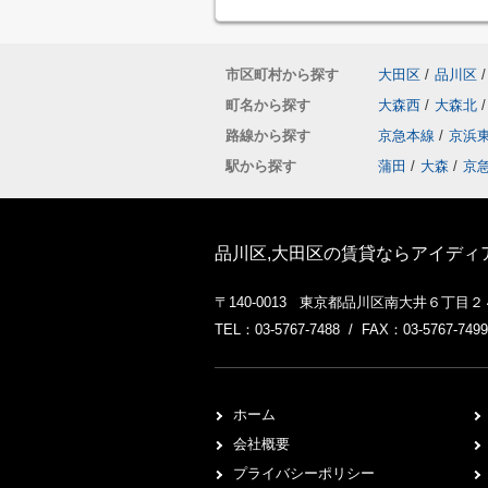
市区町村から探す
大田区
/
品川区
/
町名から探す
大森西
/
大森北
/
路線から探す
京急本線
/
京浜
駅から探す
蒲田
/
大森
/
京
品川区,大田区の賃貸ならアイディ
〒140-0013 東京都品川区南大井６丁目
TEL：03-5767-7488 / FAX：03-5767-7499
ホーム
会社概要
プライバシーポリシー