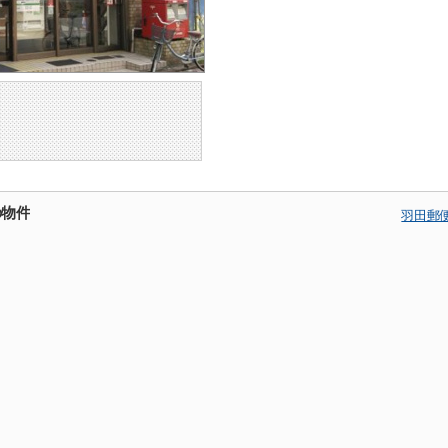
の物件
羽田郵