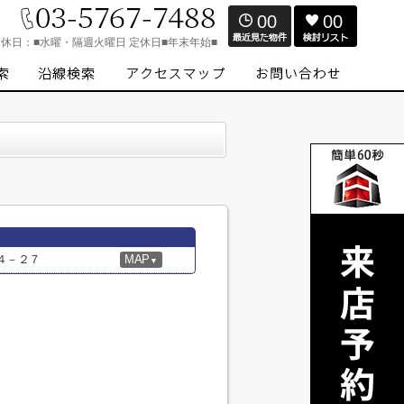
00
00
定休日：
■水曜・隔週火曜日 定休日■年末年始■
４－２７
MAP
▼