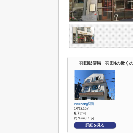
羽田郵便局 羽田4の近く
Well-being羽田
1R/12.16㎡
6.7
万円
約747m／10分
詳細を見る