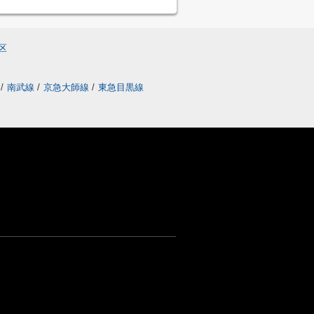
区
線
/
南武線
/
京急大師線
/
東急目黒線