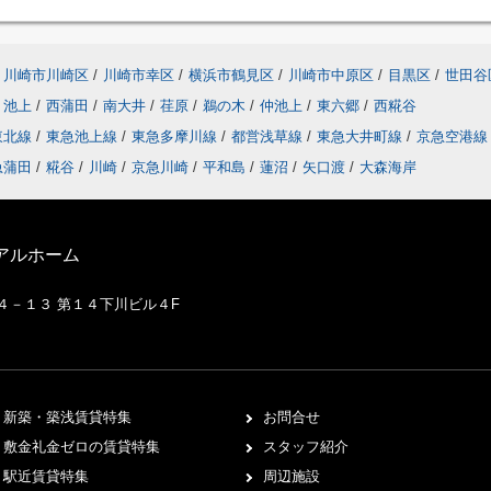
川崎市川崎区
/
川崎市幸区
/
横浜市鶴見区
/
川崎市中原区
/
目黒区
/
世田谷
池上
/
西蒲田
/
南大井
/
荏原
/
鵜の木
/
仲池上
/
東六郷
/
西糀谷
東北線
/
東急池上線
/
東急多摩川線
/
都営浅草線
/
東急大井町線
/
京急空港
急蒲田
/
糀谷
/
川崎
/
京急川崎
/
平和島
/
蓮沼
/
矢口渡
/
大森海岸
アルホーム
２４－１３ 第１４下川ビル４F
新築・築浅賃貸特集
お問合せ
敷金礼金ゼロの賃貸特集
スタッフ紹介
駅近賃貸特集
周辺施設