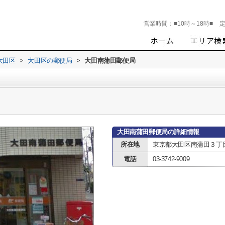
営業時間：
■10時～18時■
大田区
>
大田区の郵便局
>
大田南蒲田郵便局
大田南蒲田郵便局の詳細情報
所在地
東京都大田区南蒲田３丁
電話
03-3742-9009