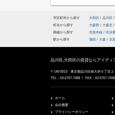
市区町村から探す
大田区
/
品川区
/
町名から探す
大森西
/
大森北
/
路線から探す
京急本線
/
京浜
駅から探す
蒲田
/
大森
/
京
品川区,大田区の賃貸ならアイディ
〒140-0013 東京都品川区南大井６丁目
TEL：03-5767-7488 / FAX：03-5767-7499
ホーム
会社概要
プライバシーポリシー