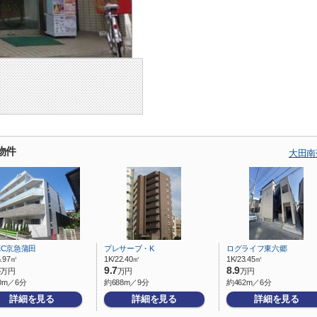
物件
大田南
EC京急蒲田
プレサーブ・K
ログライフ東六郷
5.97㎡
1K/22.40㎡
1K/23.45㎡
4
9.7
8.9
万円
万円
万円
0m／6分
約688m／9分
約462m／6分
詳細を見る
詳細を見る
詳細を見る