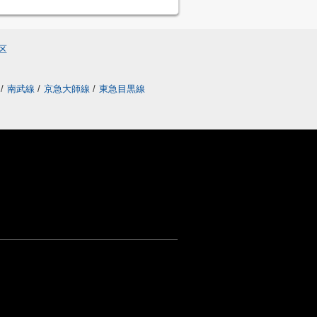
区
線
/
南武線
/
京急大師線
/
東急目黒線