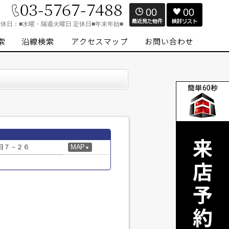
00
00
定休日：
■水曜・隔週火曜日 定休日■年末年始■
目７－２６
MAP
▼