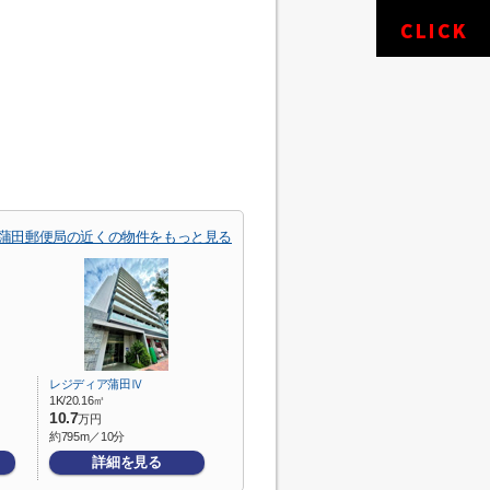
蒲田郵便局の近くの物件をもっと見る
レジディア蒲田Ⅳ
1K/20.16㎡
10.7
万円
約795m／10分
詳細を見る