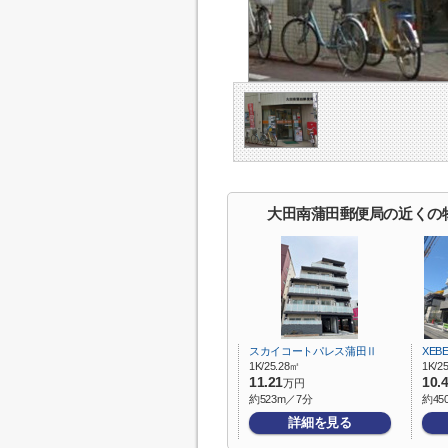
大田南蒲田郵便局の近くの
スカイコートパレス蒲田Ⅱ
XEB
1K/25.28㎡
1K/2
11.21
10.
万円
約523m／7分
約45
詳細を見る