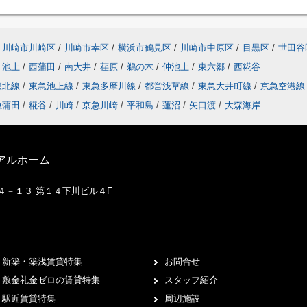
川崎市川崎区
/
川崎市幸区
/
横浜市鶴見区
/
川崎市中原区
/
目黒区
/
世田谷
池上
/
西蒲田
/
南大井
/
荏原
/
鵜の木
/
仲池上
/
東六郷
/
西糀谷
東北線
/
東急池上線
/
東急多摩川線
/
都営浅草線
/
東急大井町線
/
京急空港
急蒲田
/
糀谷
/
川崎
/
京急川崎
/
平和島
/
蓮沼
/
矢口渡
/
大森海岸
アルホーム
２４－１３ 第１４下川ビル４F
新築・築浅賃貸特集
お問合せ
敷金礼金ゼロの賃貸特集
スタッフ紹介
駅近賃貸特集
周辺施設