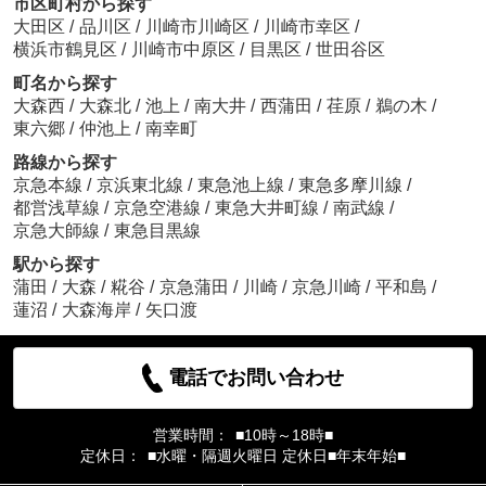
市区町村から探す
大田区
/
品川区
/
川崎市川崎区
/
川崎市幸区
/
横浜市鶴見区
/
川崎市中原区
/
目黒区
/
世田谷区
町名から探す
大森西
/
大森北
/
池上
/
南大井
/
西蒲田
/
荏原
/
鵜の木
/
東六郷
/
仲池上
/
南幸町
路線から探す
京急本線
/
京浜東北線
/
東急池上線
/
東急多摩川線
/
都営浅草線
/
京急空港線
/
東急大井町線
/
南武線
/
京急大師線
/
東急目黒線
駅から探す
蒲田
/
大森
/
糀谷
/
京急蒲田
/
川崎
/
京急川崎
/
平和島
/
蓮沼
/
大森海岸
/
矢口渡
電話でお問い合わせ
営業時間：
■10時～18時■
定休日：
■水曜・隔週火曜日 定休日■年末年始■