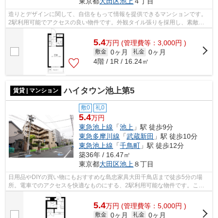
東京都
大田区
池上
４丁目
造りとデザインに関して、自信をもって情報を提供できるマンションです。
2駅利用可能でアクセスの良い物件です。外観タイル張りを採用し、素敵な
見た目を演出します。駅まで歩いてアク...
5.4
万
円
(管理費等：3,000円 )
0ヶ月
0ヶ月
敷金
礼金
4階 / 1R / 16.24㎡
ハイタウン池上第5
賃貸 | マンション
敷0
礼0
5.4
万円
東急池上線
「
池上
」駅 徒歩9分
東急多摩川線
「
武蔵新田
」駅 徒歩10分
東急池上線
「
千鳥町
」駅 徒歩12分
築36年 / 16.47㎡
東京都
大田区
池上
８丁目
日用品やDIYの買い物にもおすすめな島忠家具大田千鳥店まで徒歩5分の場
所。電車でのアクセスを快適なものにする、2駅利用可能な物件です。こち
らの物件では初期費用をカードでお支払い...
5.4
万
円
(管理費等：5,000円 )
0ヶ月
0ヶ月
敷金
礼金