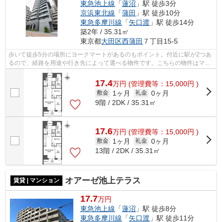
東急池上線
「
蓮沼
」駅 徒歩3分
京浜東北線
「
蒲田
」駅 徒歩10分
東急多摩川線
「
矢口渡
」駅 徒歩14分
築2年 / 35.31㎡
東京都
大田区
西蒲田
７丁目15-5
歩いて徒歩5分の場所にヨークマートがあるのもポイント。付近に駅が2つあ
るので、経路を用途や行き先によって選べる物件です。こちらの物件はマン
ションです。共用部にはエレベータ・...
17.4
万
円
(管理費等：15,000円 )
1ヶ月
0ヶ月
敷金
礼金
9階 / 2DK / 35.31㎡
17.6
万
円
(管理費等：15,000円 )
1ヶ月
0ヶ月
敷金
礼金
13階 / 2DK / 35.31㎡
オアーゼ池上テラス
賃貸 | マンション
17.7
万円
東急池上線
「
蓮沼
」駅 徒歩8分
東急多摩川線
「
矢口渡
」駅 徒歩11分