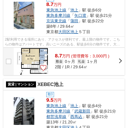
8.7
万円
東急池上線
「
池上
」駅 徒歩6分
東急多摩川線
「
矢口渡
」駅 徒歩21分
京浜東北線
「
蒲田
」駅 徒歩22分
築8年 / 29.64㎡
東京都
大田区
池上
５丁目
2駅利用できる場所にあり、アクセスが便利です。最上階の物件です。こち
らの物件はアパートです。高いニーズのある、駅徒歩6分の物件です。大田
区で物件探しをするなら、oomori@ideal-...
8.7
万
円
(管理費等：3,000円 )
0ヶ月
1ヶ月
敷金
礼金
2階 / 1R / 29.64㎡
XEBEC池上
賃貸 | マンション
敷0
9.5
万円
東急池上線
「
池上
」駅 徒歩4分
東急多摩川線
「
武蔵新田
」駅 徒歩21分
都営浅草線
「
西馬込
」駅 徒歩21分
築13年 / 21.20㎡
東京都
大田区
池上
４丁目