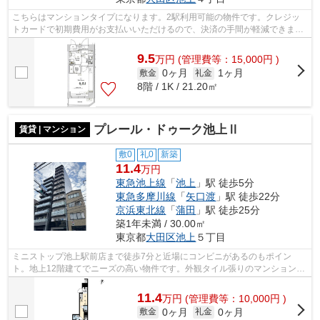
こちらはマンションタイプになります。2駅利用可能の物件です。クレジッ
トカードで初期費用がお支払いいただけるので、決済の手間が軽減できま
す。駅まで4分と、駅近でアクセスも良好...
9.5
万
円
(管理費等：15,000円 )
0ヶ月
1ヶ月
敷金
礼金
8階 / 1K / 21.20㎡
プレール・ドゥーク池上Ⅱ
賃貸 | マンション
敷0
礼0
新築
11.4
万円
東急池上線
「
池上
」駅 徒歩5分
東急多摩川線
「
矢口渡
」駅 徒歩22分
京浜東北線
「
蒲田
」駅 徒歩25分
築1年未満 / 30.00㎡
東京都
大田区
池上
５丁目
ミニストップ池上駅前店まで徒歩7分と近場にコンビニがあるのもポイン
ト。地上12階建てでニーズの高い物件です。外観タイル張りのマンションで
す。駅まで5分と、駅近でアクセスも良好...
11.4
万
円
(管理費等：10,000円 )
0ヶ月
0ヶ月
敷金
礼金