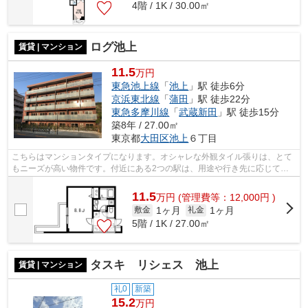
4階 / 1K / 30.00㎡
ログ池上
賃貸 | マンション
11.5
万円
東急池上線
「
池上
」駅 徒歩6分
京浜東北線
「
蒲田
」駅 徒歩22分
東急多摩川線
「
武蔵新田
」駅 徒歩15分
築8年 / 27.00㎡
東京都
大田区
池上
６丁目
こちらはマンションタイプになります。オシャレな外観タイル張りは、とて
もニーズが高い物件です。付近にある2つの駅は、用途や行き先に応じて使
い分けることができます。共用部には敷...
11.5
万
円
(管理費等：12,000円 )
1ヶ月
1ヶ月
敷金
礼金
5階 / 1K / 27.00㎡
タスキ リシェス 池上
賃貸 | マンション
礼0
新築
15.2
万円