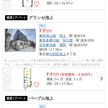
3階 / 1K / 16.47㎡
グランセ池上
賃貸 | アパート
敷0
7.7
万円
東急池上線
「
池上
」駅 徒歩3分
東急多摩川線
「
矢口渡
」駅 徒歩18分
京浜東北線
「
蒲田
」駅 徒歩23分
築5年 / 17.00㎡
東京都
大田区
池上
６丁目
近くにはミニストップ池上駅前店(徒歩4分)がありちょっとした買い物に便利
です。こちらの物件はアパートです。築5年の物件。駅まで徒歩3分の位置に
立地する、アクセス良好な物件です。...
7.7
万
円
(管理費等：4,500円 )
0ヶ月
1ヶ月
敷金
礼金
2階 / 1K / 17.00㎡
パープル池上
賃貸 | アパート
敷0