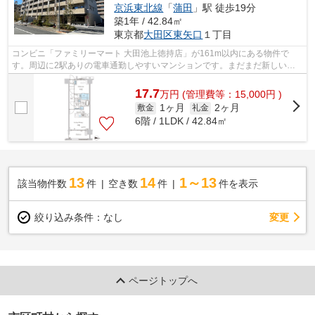
京浜東北線
「
蒲田
」駅 徒歩19分
築1年 / 42.84㎡
東京都
大田区
東矢口
１丁目
コンビニ「ファミリーマート 大田池上徳持店」が161m以内にある物件で
す。周辺に2駅ありの電車通勤しやすいマンションです。まだまだ新しい築
浅物件はこちらです。共用部には敷地内ご...
17.7
万
円
(管理費等：15,000円 )
1ヶ月
2ヶ月
敷金
礼金
6階 / 1LDK / 42.84㎡
13
14
1～13
該当物件数
件
空き数
件
件を表示
変更
絞り込み条件：
なし
ページトップへ