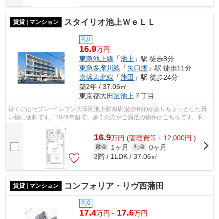
スタイリオ池上ＷｅＬＬ
賃貸 | マンション
礼0
16.9
万円
東急池上線
「
池上
」駅 徒歩8分
東急多摩川線
「
矢口渡
」駅 徒歩11分
京浜東北線
「
蒲田
」駅 徒歩24分
築2年 / 37.06㎡
東京都
大田区
池上
７丁目
近くにはセブン−イレブン大田区池上駅南店(徒歩6分)がありちょっとした買
い物に便利です。2024年築で、多くの方がご満足の物件はこちらです。利用
可能な駅が2駅あり、利便性の高い物件...
16.9
万
円
(管理費等：12,000円 )
1ヶ月
0ヶ月
敷金
礼金
3階 / 1LDK / 37.06㎡
コンフォリア・リヴ西蒲田
賃貸 | マンション
礼0
17.4
17.6
万円～
万円