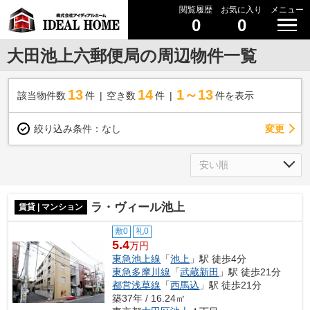
閲覧履歴
お気に入り
メニュー
0
0
大田池上六郵便局の周辺物件一覧
13
14
1～13
該当物件数
件
空き数
件
件を表示
変更
絞り込み条件：
なし
ラ・ヴィール池上
賃貸 | マンション
敷0
礼0
5.4
万円
東急池上線
「
池上
」駅 徒歩4分
東急多摩川線
「
武蔵新田
」駅 徒歩21分
都営浅草線
「
西馬込
」駅 徒歩21分
築37年 / 16.24㎡