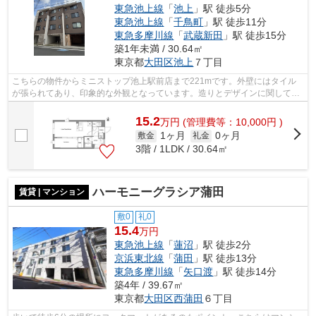
東急池上線
「
池上
」駅 徒歩5分
東急池上線
「
千鳥町
」駅 徒歩11分
東急多摩川線
「
武蔵新田
」駅 徒歩15分
築1年未満 / 30.64㎡
東京都
大田区
池上
７丁目
こちらの物件からミニストップ池上駅前店まで221mです。外壁にはタイル
が張られてあり、印象的な外観となっています。造りとデザインに関して、
自信をもって情報を提供できるマンショ...
15.2
万
円
(管理費等：10,000円 )
1ヶ月
0ヶ月
敷金
礼金
3階 / 1LDK / 30.64㎡
ハーモニーグラシア蒲田
賃貸 | マンション
敷0
礼0
15.4
万円
東急池上線
「
蓮沼
」駅 徒歩2分
京浜東北線
「
蒲田
」駅 徒歩13分
東急多摩川線
「
矢口渡
」駅 徒歩14分
築4年 / 39.67㎡
東京都
大田区
西蒲田
６丁目