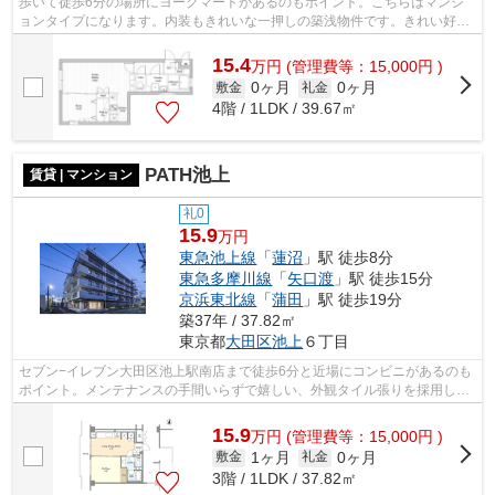
歩いて徒歩6分の場所にヨークマートがあるのもポイント。こちらはマンシ
ョンタイプになります。内装もきれいな一押しの築浅物件です。きれい好き
な方、古い物件は苦手という方に。駅か...
15.4
万
円
(管理費等：15,000円 )
0ヶ月
0ヶ月
敷金
礼金
4階 / 1LDK / 39.67㎡
PATH池上
賃貸 | マンション
礼0
15.9
万円
東急池上線
「
蓮沼
」駅 徒歩8分
東急多摩川線
「
矢口渡
」駅 徒歩15分
京浜東北線
「
蒲田
」駅 徒歩19分
築37年 / 37.82㎡
東京都
大田区
池上
６丁目
セブン−イレブン大田区池上駅南店まで徒歩6分と近場にコンビニがあるのも
ポイント。メンテナンスの手間いらずで嬉しい、外観タイル張りを採用して
おります。こちらの物件では初期費用...
15.9
万
円
(管理費等：15,000円 )
1ヶ月
0ヶ月
敷金
礼金
3階 / 1LDK / 37.82㎡