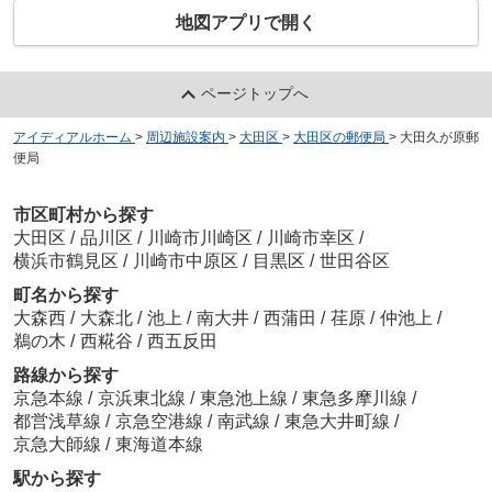
地図アプリで開く
ページトップへ
アイディアルホーム
>
周辺施設案内
>
大田区
>
大田区の郵便局
>
大田久が原郵
便局
市区町村から探す
大田区
/
品川区
/
川崎市川崎区
/
川崎市幸区
/
横浜市鶴見区
/
川崎市中原区
/
目黒区
/
世田谷区
町名から探す
大森西
/
大森北
/
池上
/
南大井
/
西蒲田
/
荏原
/
仲池上
/
鵜の木
/
西糀谷
/
西五反田
路線から探す
京急本線
/
京浜東北線
/
東急池上線
/
東急多摩川線
/
都営浅草線
/
京急空港線
/
南武線
/
東急大井町線
/
京急大師線
/
東海道本線
駅から探す