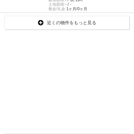
土地面積:
- / -
敷金/礼金:
1ヶ月/0ヶ月
近くの物件をもっと見る