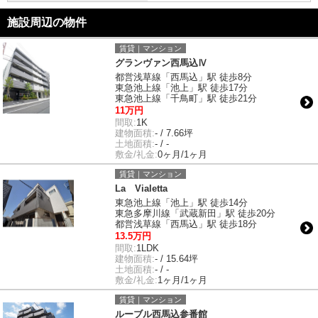
施設周辺の物件
賃貸｜マンション
グランヴァン西馬込Ⅳ
都営浅草線「西馬込」駅 徒歩8分
東急池上線「池上」駅 徒歩17分
東急池上線「千鳥町」駅 徒歩21分
11万円
間取:
1K
建物面積:
- / 7.66坪
土地面積:
- / -
敷金/礼金:
0ヶ月/1ヶ月
賃貸｜マンション
La Vialetta
東急池上線「池上」駅 徒歩14分
東急多摩川線「武蔵新田」駅 徒歩20分
都営浅草線「西馬込」駅 徒歩18分
13.5万円
間取:
1LDK
建物面積:
- / 15.64坪
土地面積:
- / -
敷金/礼金:
1ヶ月/1ヶ月
賃貸｜マンション
ルーブル西馬込参番館