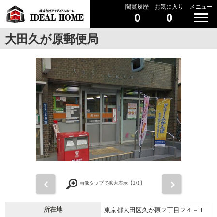
閲覧履歴
お気に入り
メニュー
0
0
大田久が原郵便局
前
次
画像タップで拡大表示【
1
/1】
所在地
東京都大田区久が原２丁目２４－１