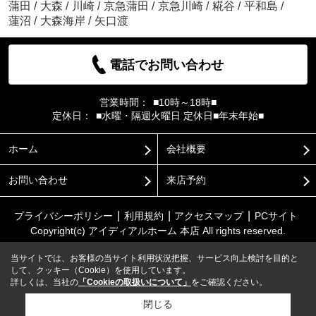
蒲田
/
大森
/
川崎
/
京急蒲田
/
京急川崎
/
糀谷
/
平和島
/
蓮沼
/
大森海岸
/
矢口渡
電話でお問い合わせ
営業時間：
■10時～18時■
定休日：
■水曜・隔週火曜日 定休日■年末年始■
ホーム
会社概要
お問い合わせ
来店予約
プライバシーポリシー
利用規約
アクセスマップ
PCサイト
Copyright(c) アイディアルホーム 本店 All rights reserved.
当サイトでは、お客様の当サイト利用状況把握、サービス向上検討を目的と
して、クッキー（Cookie）を使用しています。
詳しくは、当社の
「Cookieの取扱いについて」
をご確認ください。
閉じる