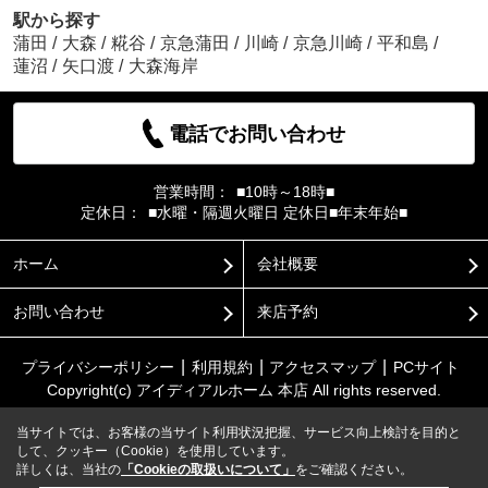
駅から探す
蒲田
/
大森
/
糀谷
/
京急蒲田
/
川崎
/
京急川崎
/
平和島
/
蓮沼
/
矢口渡
/
大森海岸
電話でお問い合わせ
営業時間：
■10時～18時■
定休日：
■水曜・隔週火曜日 定休日■年末年始■
ホーム
会社概要
お問い合わせ
来店予約
プライバシーポリシー
利用規約
アクセスマップ
PCサイト
Copyright(c) アイディアルホーム 本店 All rights reserved.
当サイトでは、お客様の当サイト利用状況把握、サービス向上検討を目的と
して、クッキー（Cookie）を使用しています。
詳しくは、当社の
「Cookieの取扱いについて」
をご確認ください。