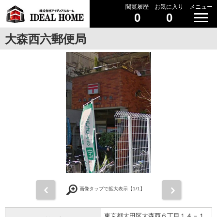
閲覧履歴
お気に入り
メニュー
0
0
大森西六郵便局
前
次
画像タップで拡大表示【
1
/1】
東京都大田区大森西６丁目１４－１