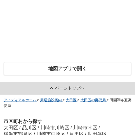
地図アプリで開く
ページトップへ
アイディアルホーム
>
周辺施設案内
>
大田区
>
大田区の郵便局
>
田園調布五郵
便局
市区町村から探す
大田区
/
品川区
/
川崎市川崎区
/
川崎市幸区
/
横浜市鶴見区
/
川崎市中原区
/
目黒区
/
世田谷区