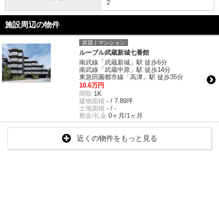
２
施設周辺の物件
賃貸｜マンション
ルーブル武蔵新城七番館
南武線「武蔵新城」駅 徒歩6分
南武線「武蔵中原」駅 徒歩14分
東急田園都市線「高津」駅 徒歩35分
10.6万円
間取:
1K
建物面積:
- / 7.89坪
土地面積:
- / -
敷金/礼金:
0ヶ月/1ヶ月
近くの物件をもっと見る