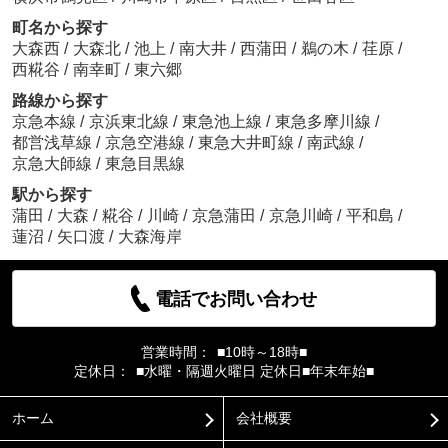
町名から探す
大森西
/
大森北
/
池上
/
南大井
/
西蒲田
/
鵜の木
/
荏原
/
西糀谷
/
南幸町
/
東六郷
路線から探す
京急本線
/
京浜東北線
/
東急池上線
/
東急多摩川線
/
都営浅草線
/
京急空港線
/
東急大井町線
/
南武線
/
京急大師線
/
東急目黒線
駅から探す
蒲田
/
大森
/
糀谷
/
川崎
/
京急蒲田
/
京急川崎
/
平和島
/
蓮沼
/
矢口渡
/
大森海岸
電話でお問い合わせ
営業時間：
■10時～18時■
定休日：
■水曜・隔週火曜日 定休日■年末年始■
ホーム
会社概要