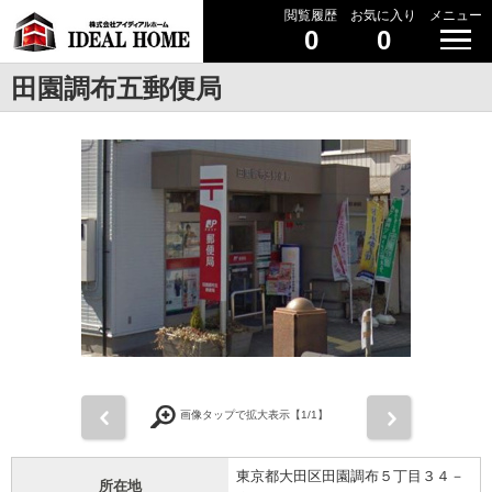
閲覧履歴
お気に入り
メニュー
0
0
田園調布五郵便局
前
次
画像タップで拡大表示【
1
/1】
東京都大田区田園調布５丁目３４－
所在地