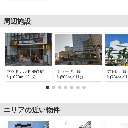
周辺施設
マクドナルド 矢向駅前店
ミューザ川崎
アトレ川崎
約1623m／21分
約803m／11分
約924m／1
エリアの近い物件