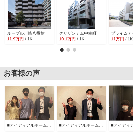
ルーブル川崎八番館
クリザンテム中幸町
11.9
万
円
/ 1K
10.1
万
円
/ 1K
11
万
円
/ 1K
お客様の声
■アイディアルホーム大森本店■
■アイディアルホーム大森本店■