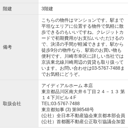
階建
3階建
こちらの物件はマンションです。駅まで
平坦なエリアに位置する物件で気軽に散
歩できるのもいいですね。クレジットカ
ードで初期費用がお支払いいただけるの
で、決済の手間が軽減できます。駅から
備考
徒歩9分の物件なら、駅前のお買い物も
便利です。川崎市幸区に詳しい当社では
京浜東北線川崎周辺の賃貸も取り扱って
います。お問い合わせは03-5767-7488ま
でお気軽にどうぞ。
アイディアルホーム 本店
東京都品川区南大井６丁目２４－１３ 第
１４下川ビル４F
取扱会社
TEL:03-5767-7488
東京都知事 (3) 第98548号
(公社）全日本不動産協会東京都本部会員
(公社）首都圏不動産公正取引協議会加盟