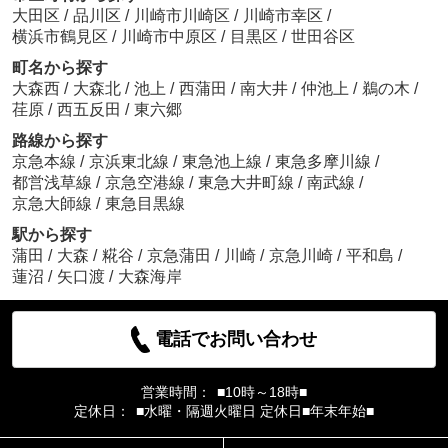
大田区
/
品川区
/
川崎市川崎区
/
川崎市幸区
/
横浜市鶴見区
/
川崎市中原区
/
目黒区
/
世田谷区
町名から探す
大森西
/
大森北
/
池上
/
西蒲田
/
南大井
/
仲池上
/
鵜の木
/
荏原
/
西五反田
/
東六郷
路線から探す
京急本線
/
京浜東北線
/
東急池上線
/
東急多摩川線
/
都営浅草線
/
京急空港線
/
東急大井町線
/
南武線
/
京急大師線
/
東急目黒線
駅から探す
蒲田
/
大森
/
糀谷
/
京急蒲田
/
川崎
/
京急川崎
/
平和島
/
蓮沼
/
矢口渡
/
大森海岸
電話でお問い合わせ
営業時間：
■10時～18時■
定休日：
■水曜・隔週火曜日 定休日■年末年始■