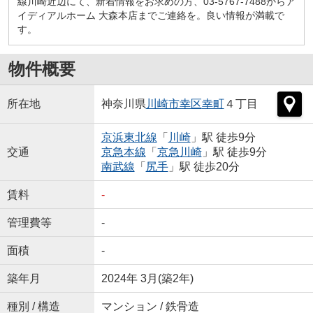
線川崎近辺にて、新着情報をお求めの方、03-5767-7488からア
イディアルホーム 大森本店までご連絡を。良い情報が満載で
す。
物件概要
所在地
神奈川県
川崎市幸区
幸町
４丁目
京浜東北線
「
川崎
」駅 徒歩9分
交通
京急本線
「
京急川崎
」駅 徒歩9分
南武線
「
尻手
」駅 徒歩20分
賃料
-
管理費等
-
面積
-
築年月
2024年 3月(築2年)
種別 / 構造
マンション / 鉄骨造