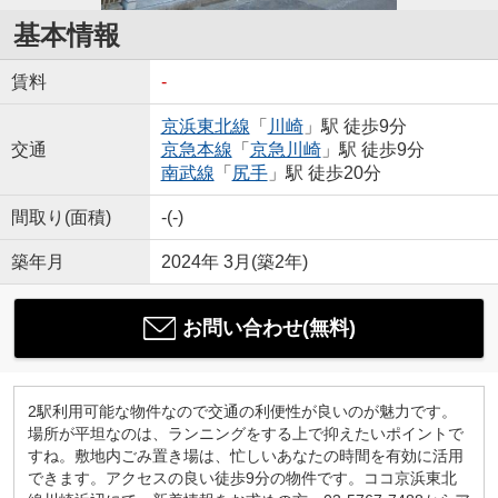
基本情報
賃料
-
京浜東北線
「
川崎
」駅 徒歩9分
交通
京急本線
「
京急川崎
」駅 徒歩9分
南武線
「
尻手
」駅 徒歩20分
間取り(面積)
-(-)
築年月
2024年 3月(築2年)
お問い合わせ(無料)
2駅利用可能な物件なので交通の利便性が良いのが魅力です。
場所が平坦なのは、ランニングをする上で抑えたいポイントで
すね。敷地内ごみ置き場は、忙しいあなたの時間を有効に活用
できます。アクセスの良い徒歩9分の物件です。ココ京浜東北