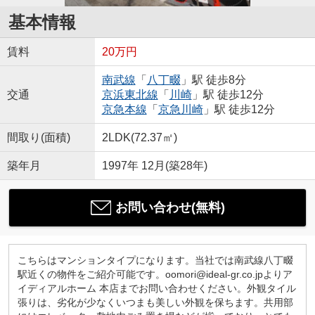
基本情報
賃料
20万円
南武線
「
八丁畷
」駅 徒歩8分
交通
京浜東北線
「
川崎
」駅 徒歩12分
京急本線
「
京急川崎
」駅 徒歩12分
間取り(面積)
2LDK(72.37㎡)
築年月
1997年 12月(築28年)
お問い合わせ(無料)
こちらはマンションタイプになります。当社では南武線八丁畷
駅近くの物件をご紹介可能です。oomori@ideal-gr.co.jpよりア
イディアルホーム 本店までお問い合わせください。外観タイル
張りは、劣化が少なくいつまも美しい外観を保ちます。共用部