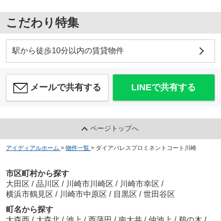
こだわり特集
駅から徒歩10分以内の賃貸物件
メールで共有する
LINEで共有する
ページトップへ
アイディアルホーム
>
物件一覧
>
ダイアパレスプロミネントコート川崎
市区町村から探す
大田区
/
品川区
/
川崎市川崎区
/
川崎市幸区
/
横浜市鶴見区
/
川崎市中原区
/
目黒区
/
世田谷区
町名から探す
大森西
/
大森北
/
池上
/
西蒲田
/
南大井
/
仲池上
/
鵜の木
/