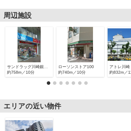
周辺施設
サンドラッグ川崎銀柳街店
ローソンストア100
アトレ川崎
約758m／10分
約740m／10分
約832m／1
エリアの近い物件