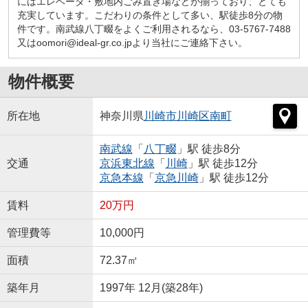
にはエレベータ・敷地内ごみ置き場などが揃っており、とても
充実しています。こだわりの条件として多い、駅徒歩8分の物
件です。南武線八丁畷をよくご利用されるなら、03-5767-7488
又はoomori@ideal-gr.co.jpより当社にご連絡下さい。
物件概要
所在地
神奈川県
川崎市川崎区
南町
南武線
「
八丁畷
」駅 徒歩8分
交通
京浜東北線
「
川崎
」駅 徒歩12分
京急本線
「
京急川崎
」駅 徒歩12分
賃料
20万円
管理費等
10,000円
面積
72.37㎡
築年月
1997年 12月(築28年)