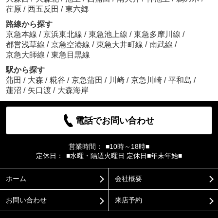
荏原
/
西五反田
/
東六郷
路線から探す
京急本線
/
京浜東北線
/
東急池上線
/
東急多摩川線
/
都営浅草線
/
京急空港線
/
東急大井町線
/
南武線
/
京急大師線
/
東急目黒線
駅から探す
蒲田
/
大森
/
糀谷
/
京急蒲田
/
川崎
/
京急川崎
/
平和島
/
蓮沼
/
矢口渡
/
大森海岸
電話でお問い合わせ
営業時間：
■10時～18時■
定休日：
■水曜・隔週火曜日 定休日■年末年始■
ホーム
会社概要
お問い合わせ
来店予約