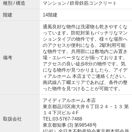
種別 / 構造
マンション / 鉄骨鉄筋コンクリート
階建
14階建
通風良好な物件は洗濯物も乾きやすくな
っています。防犯対策もバッチリなマン
ションタイプの物件です。様々な場所へ
のアクセスが便利になる、2駅利用可能
な物件です。共用部には敷地内ごみ置き
備考
場・エレベータなどが揃っております。
アクセスの良い徒歩8分の物件です。気
になる物件が見つかりましたら、アイデ
ィアルホーム 本店までご連絡ください。
南武線八丁畷エリアであれば、条件の整
った物件を見つけることが可能です。
アイディアルホーム 本店
東京都品川区南大井６丁目２４－１３ 第
１４下川ビル４F
取扱会社
TEL:03-5767-7488
東京都知事 (3) 第98548号
(公社）全日本不動産協会東京都本部会員